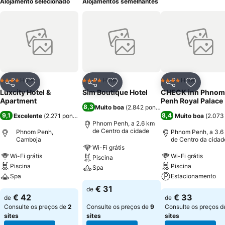
Alojamento selecionado
Alojamentos semelhantes
Hotel
Hotel
Hotel
4 Estrelas
4 Estrelas
4 Estrelas
Partilhar
Adicionar aos favoritos
Partilhar
Adicionar aos favoritos
Partilhar
Adicionar
Luxcity Hotel &
Sim Boutique Hotel
CHECK inn Phnom
Apartment
Penh Royal Palace
8,3
Muito boa
(
2.842 pontuações
)
9,1
8,4
Excelente
(
2.271 pontuações
)
Muito boa
(
2.073
Phnom Penh, a 2.6 km
de Centro da cidade
Phnom Penh,
Phnom Penh, a 3.6
Camboja
de Centro da cidad
Wi-Fi grátis
Wi-Fi grátis
Wi-Fi grátis
Piscina
Piscina
Piscina
Spa
Spa
Estacionamento
€ 31
de
€ 42
€ 33
de
de
Consulte os preços de
2
Consulte os preços de
9
Consulte os preços 
sites
sites
sites