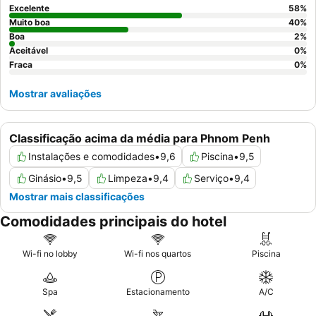
Excelente
58
%
Muito boa
40
%
Boa
2
%
Aceitável
0
%
Fraca
0
%
Mostrar avaliações
Classificação acima da média para Phnom Penh
Instalações e comodidades
•
9,6
Piscina
•
9,5
Ginásio
•
9,5
Limpeza
•
9,4
Serviço
•
9,4
Mostrar mais classificações
Comodidades principais do hotel
Wi-fi no lobby
Wi-fi nos quartos
Piscina
Spa
Estacionamento
A/C