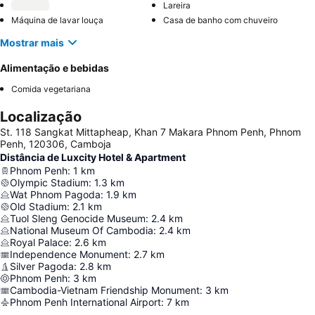
Lareira
Máquina de lavar louça
Casa de banho com chuveiro
Mostrar mais
Alimentação e bebidas
Comida vegetariana
Localização
St. 118 Sangkat Mittapheap, Khan 7 Makara Phnom Penh, Phnom
Penh, 120306, Camboja
Distância de Luxcity Hotel & Apartment
Phnom Penh
:
1
km
Olympic Stadium
:
1.3
km
Wat Phnom Pagoda
:
1.9
km
Old Stadium
:
2.1
km
Tuol Sleng Genocide Museum
:
2.4
km
National Museum Of Cambodia
:
2.4
km
Royal Palace
:
2.6
km
Independence Monument
:
2.7
km
Silver Pagoda
:
2.8
km
Phnom Penh
:
3
km
Cambodia-Vietnam Friendship Monument
:
3
km
Phnom Penh International Airport
:
7
km