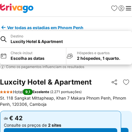
Favoritos
Iniciar
Me
Ver todas as estadias em Phnom Penh
Destino
Luxcity Hotel & Apartment
Check-in/out
Hóspedes e quartos
Escolha as datas
2 hóspedes, 1 quarto.
Como os pagamentos influenciam os resultados
Luxcity Hotel & Apartment
Partilhar
Ad
Hotel
9,1
Excelente
(
2.271 pontuações
)
4 Estrelas
St. 118 Sangkat Mittapheap, Khan 7 Makara Phnom Penh, Phnom
Penh, 120306, Camboja
€ 42
€ 42
de
de
Consulte os preços de
2 sites
Consulte os preços de
2 sites