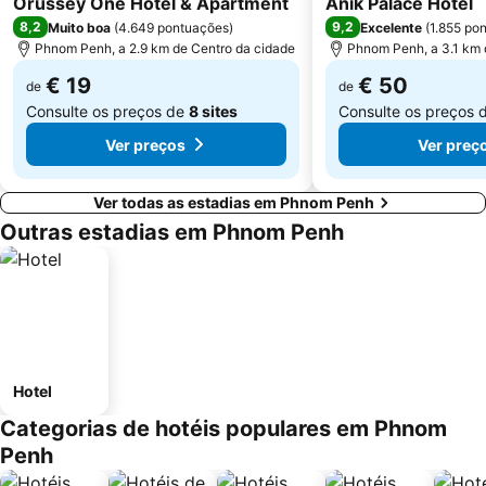
Orussey One Hotel & Apartment
Anik Palace Hotel
8,2
9,2
Muito boa
(
4.649 pontuações
)
Excelente
(
1.855 po
Phnom Penh, a 2.9 km de Centro da cidade
Phnom Penh, a 3.1 km 
€ 19
€ 50
de
de
Consulte os preços de
8 sites
Consulte os preços 
Ver preços
Ver preç
Ver todas as estadias em Phnom Penh
Outras estadias em Phnom Penh
Hotel
Categorias de hotéis populares em Phnom
Penh