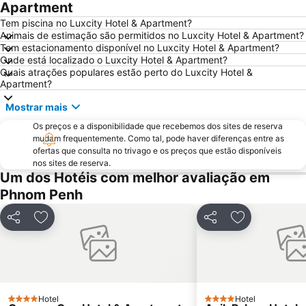
Apartment
Tem piscina no Luxcity Hotel & Apartment?
Animais de estimação são permitidos no Luxcity Hotel & Apartment?
Tem estacionamento disponível no Luxcity Hotel & Apartment?
Onde está localizado o Luxcity Hotel & Apartment?
Quais atrações populares estão perto do Luxcity Hotel &
Apartment?
Mostrar mais
Os preços e a disponibilidade que recebemos dos sites de reserva
mudam frequentemente. Como tal, pode haver diferenças entre as
ofertas que consulta no trivago e os preços que estão disponíveis
nos sites de reserva.
Um dos Hotéis com melhor avaliação em
Phnom Penh
Partilhar
Adicionar aos favoritos
Partilhar
Adicionar aos
Hotel
Hotel
4 Estrelas
4 Estrelas