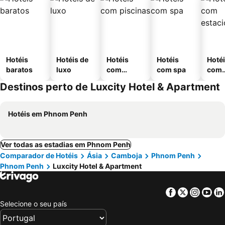
Hotéis
Hotéis de
Hotéis
Hotéis
Hoté
baratos
luxo
com
com spa
com
piscinas
esta
Destinos perto de Luxcity Hotel & Apartment
ment
Hotéis em Phnom Penh
Ver todas as estadias em Phnom Penh
Comparador de Hotéis
Ásia
Camboja
Phnom Penh
Phnom Penh
Luxcity Hotel & Apartment
Facebook
Twitter
Insta
Yo
Selecione o seu país