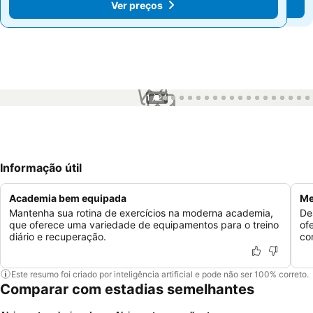
Ver preços
Ver preços
1 / 24
Informação útil
Academia bem equipada
Me
Mantenha sua rotina de exercícios na moderna academia,
De
que oferece uma variedade de equipamentos para o treino
of
diário e recuperação.
co
Este resumo foi criado por inteligência artificial e pode não ser 100% correto.
Comparar com estadias semelhantes