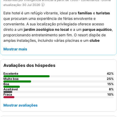
atualização: 30 Jul 2026
Este hotel é um refúgio vibrante, ideal para
famílias
e
turistas
que procuram uma experiência de férias envolvente e
conveniente. A sua localização privilegiada oferece acesso
direto a um
jardim zoológico no local
e a um
parque aquático
,
proporcionando entretenimento sem fim. O resort dispõe de
amplas instalações, incluindo várias piscinas e um
clube
infantil
, garantindo atividades para todas as idades. Os
Mostrar mais
hóspedes elogiam consistentemente a
simpática equipa de
animação
e as diversas opções de refeições, particularmente
os restaurantes de especialidades altamente classificados e o
Avaliações dos hóspedes
conveniente serviço de entrega de pizzas. Para uma estadia
verdadeiramente única, considere reservar um alojamento com
Excelente
42
%
vista para os elefantes.
Muito boa
25
%
Boa
15
%
Aceitável
8
%
Fraca
10
%
Mostrar avaliações