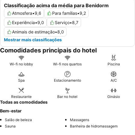
Classificação acima da média para Benidorm
Atmosfera
•
9,6
Para famílias
•
9,2
Experiência
•
9,0
Serviço
•
8,7
Animais de estimação
•
8,0
Mostrar mais classificações
Comodidades principais do hotel
Wi-fi no lobby
Wi-fi nos quartos
Piscina
Spa
Estacionamento
A/C
Restaurante
Bar no hotel
Ginásio
Todas as comodidades
Bem-estar
Salão de beleza
Massagens
Sauna
Banheira de hidromassagem