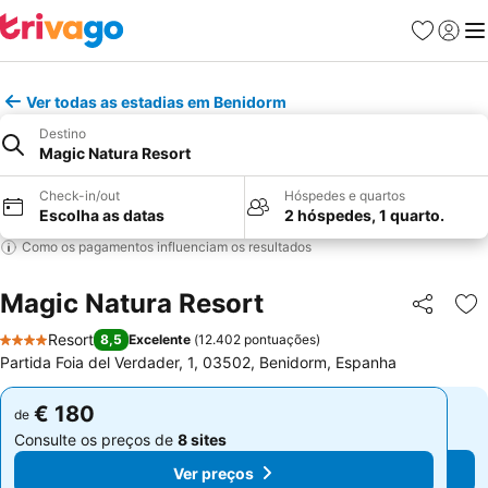
Favoritos
Iniciar
Me
Ver todas as estadias em Benidorm
Destino
Magic Natura Resort
Check-in/out
Hóspedes e quartos
Escolha as datas
2 hóspedes, 1 quarto.
Como os pagamentos influenciam os resultados
Magic Natura Resort
Partilhar
Ad
Resort
8,5
Excelente
(
12.402 pontuações
)
4 Estrelas
Partida Foia del Verdader, 1, 03502, Benidorm, Espanha
€ 180
€ 180
de
de
Consulte os preços de
8 sites
Consulte os preços de
8 sites
Ver preços
Ver preços