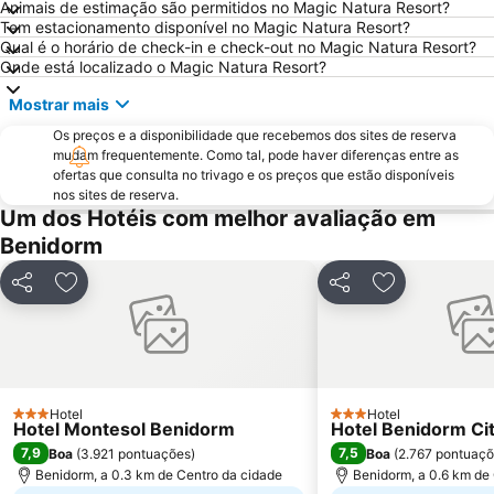
Animais de estimação são permitidos no Magic Natura Resort?
Aqualandia
Platja de La Cala de Finestrat
Tem estacionamento disponível no Magic Natura Resort?
Qual é o horário de check-in e check-out no Magic Natura Resort?
Playa de la Ermita
Avenida Jaime I
Onde está localizado o Magic Natura Resort?
Aqua Natura
Centro
Mostrar mais
Comunidad Valenciana day
El Portet
Os preços e a disponibilidade que recebemos dos sites de reserva
Port de Denia
Cala Granadella
mudam frequentemente. Como tal, pode haver diferenças entre as
ofertas que consulta no trivago e os preços que estão disponíveis
Raco de Loix
Estación de Autobuses de Alicante
nos sites de reserva.
Ermita de Sanz
Torrellano
Um dos Hotéis com melhor avaliação em
Benidorm
Parc d'Elx
Marina de Denia
Campoamor
Casino Mediterráneo
Partilhar
Adicionar aos favoritos
Partilhar
Adicionar aos
Guardamar
Cala Mal Pas
Plaza de Toros de Alicante
Puerto de Jávea
Mercado
Playa Rafalcaid
Foietes
de l'Albir
Hotel
Hotel
3 Estrelas
3 Estrelas
Hotel Montesol Benidorm
Hotel Benidorm Ci
Cala de Moraig
Albufereta
7,9
7,5
Boa
(
3.921 pontuações
)
Boa
(
2.767 pontuaç
Gandía
Arenals del Sol
Benidorm, a 0.3 km de Centro da cidade
Benidorm, a 0.6 km de