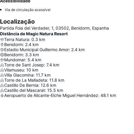
Acessibilidade
Via de circulação acessível
Localização
Partida Foia del Verdader, 1, 03502, Benidorm, Espanha
Distância de Magic Natura Resort
Terra Natura
:
0.3
km
Benidorm
:
2.4
km
Estadio Municipal Guillermo Amor
:
2.4
km
Benidorm
:
3.3
km
Mundomar
:
5.4
km
Torre de Sant Josep
:
7.4
km
Vilamuseu
:
10
km
Villa Giacomina
:
11.7
km
Torre de La Malladeta
:
11.8
km
Castillo De Bernia
:
12.6
km
Castillo del Mascarat
:
15.5
km
Aeropuerto de Alicante-Elche Miguel Hernández
:
48.1
km