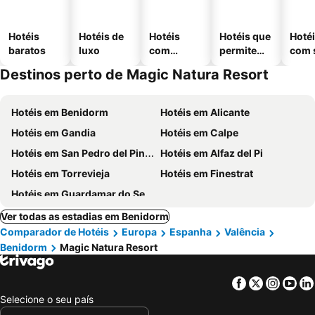
Hotéis
Hotéis de
Hotéis
Hotéis que
Hoté
baratos
luxo
com
permitem
com 
piscinas
animais
Destinos perto de Magic Natura Resort
Hotéis em Benidorm
Hotéis em Alicante
Hotéis em Gandia
Hotéis em Calpe
Hotéis em San Pedro del Pinatar
Hotéis em Alfaz del Pi
Hotéis em Torrevieja
Hotéis em Finestrat
Hotéis em Guardamar do Segura
Ver todas as estadias em Benidorm
Comparador de Hotéis
Europa
Espanha
Valência
Benidorm
Magic Natura Resort
Facebook
Twitter
Insta
Yo
Selecione o seu país