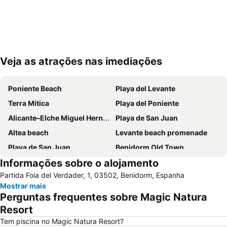
Veja as atrações nas imediações
Ampliar mapa
Poniente Beach
Playa del Levante
Terra Mítica
Playa del Poniente
Alicante–Elche Miguel Hernández Airport
Playa de San Juan
Altea beach
Levante beach promenade
Playa de San Juan
Benidorm Old Town
Informações sobre o alojamento
Benidorm Palace
Playa Arenal-Bol
Partida Foia del Verdader, 1, 03502, Benidorm, Espanha
Playa
El Postiguet
Mostrar mais
Estación de autobuses
Centro
Perguntas frequentes sobre Magic Natura
Isla de Benidorm
Marina de Alicante
Resort
Levante o La Fossa
Festilandia
Tem piscina no Magic Natura Resort?