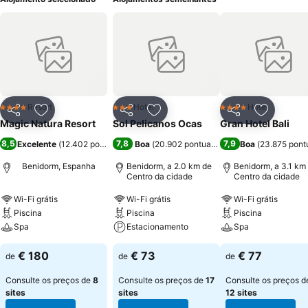
Resort
Hotel
Hotel
4 Estrelas
3 Estrelas
4 Estrelas
Partilhar
Adicionar aos favoritos
Partilhar
Adicionar aos favoritos
Partilhar
Adicionar
Magic Natura Resort
Sol Pelicanos Ocas
Gran Hotel Bali
8,5
7,8
7,9
Excelente
(
12.402 pontuações
Boa
)
(
20.902 pontuações
)
Boa
(
23.875 pont
Benidorm, Espanha
Benidorm, a 2.0 km de
Benidorm, a 3.1 km
Centro da cidade
Centro da cidade
Wi-Fi grátis
Wi-Fi grátis
Wi-Fi grátis
Piscina
Piscina
Piscina
Spa
Estacionamento
Spa
€ 180
€ 73
€ 77
de
de
de
Consulte os preços de
8
Consulte os preços de
17
Consulte os preços d
sites
sites
12 sites