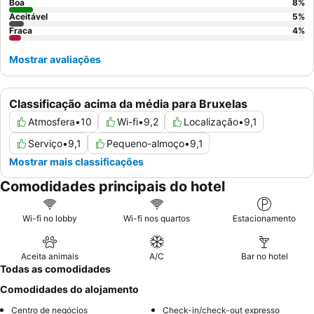
Boa
8
%
Aceitável
5
%
Fraca
4
%
Mostrar avaliações
Classificação acima da média para Bruxelas
Atmosfera
•
10
Wi-fi
•
9,2
Localização
•
9,1
Serviço
•
9,1
Pequeno-almoço
•
9,1
Mostrar mais classificações
Comodidades principais do hotel
Wi-fi no lobby
Wi-fi nos quartos
Estacionamento
Aceita animais
A/C
Bar no hotel
Todas as comodidades
Comodidades do alojamento
Centro de negócios
Check-in/check-out expresso