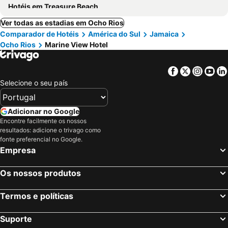
Hotéis em Treasure Beach
Ver todas as estadias em Ocho Rios
Comparador de Hotéis
América do Sul
Jamaica
Ocho Rios
Marine View Hotel
Facebook
Twitter
Insta
Yo
Selecione o seu país
Adicionar no Google
Encontre facilmente os nossos
resultados: adicione o trivago como
fonte preferencial no Google.
Empresa
Os nossos produtos
Termos e políticas
Suporte