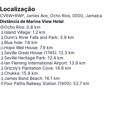
Localização
CV6W+RWP, James Ave, Ocho Rios, 0000, Jamaica
Distância de Marine View Hotel
Ocho Rios
:
0.8
km
Island Village
:
1.2
km
Dunn's River Falls and Park
:
3.9
km
Blue hole
:
7.8
km
Hope Well House
:
7.9
km
Seville Great House (1745)
:
12.3
km
Seville Heritage Park
:
12.4
km
Ian Fleming International Airport
:
13.9
km
Grizzly’s Plantation Cove
:
14.6
km
Chukka
:
15.9
km
James Bond Beach
:
16.1
km
Four Paths Railway Station (1900)
:
52.7
km