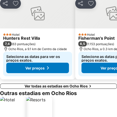
Partilhar
Adicionar aos favoritos
Partilhar
Adicionar aos
Hotel
Hotel
3 Estrelas
3 Estrelas
Hunters Rest Villa
Fisherman's Point
7,4
6,5
(
63 pontuações
)
(
1.153 pontuações
)
Ocho Rios, a 9.1 km de Centro da cidade
Ocho Rios, a 0.3 km d
Selecione as datas para ver os
Selecione as datas 
preços exatos.
preços exatos.
Ver preços
Ver preç
Ver todas as estadias em Ocho Rios
Outras estadias em Ocho Rios