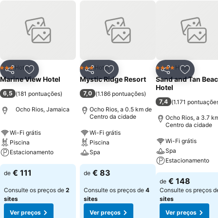
Hotel
Hotel
Hotel
3 Estrelas
3 Estrelas
4 Estrelas
Partilhar
Adicionar aos favoritos
Partilhar
Adicionar aos favoritos
Partilhar
Adicionar
Marine View Hotel
Mystic Ridge Resort
Sand and Tan Bea
Hotel
6,5
7,0
(
181 pontuações
)
(
1.186 pontuações
)
7,4
(
1.171 pontuaçõe
Ocho Rios, Jamaica
Ocho Rios, a 0.5 km de
Centro da cidade
Ocho Rios, a 3.7 k
Centro da cidade
Wi-Fi grátis
Wi-Fi grátis
Wi-Fi grátis
Piscina
Piscina
Spa
Estacionamento
Spa
Estacionamento
€ 111
€ 83
de
de
€ 148
de
Consulte os preços de
2
Consulte os preços de
4
Consulte os preços 
sites
sites
sites
Ver preços
Ver preços
Ver preços