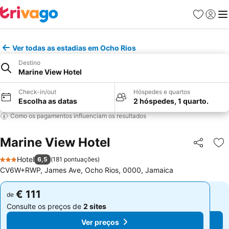
Favoritos
Iniciar
Me
Ver todas as estadias em Ocho Rios
Destino
Marine View Hotel
Check-in/out
Hóspedes e quartos
Escolha as datas
2 hóspedes, 1 quarto.
Como os pagamentos influenciam os resultados
Marine View Hotel
Partilhar
Ad
Hotel
6,5
(
181 pontuações
)
3 Estrelas
CV6W+RWP, James Ave, Ocho Rios, 0000, Jamaica
€ 111
€ 111
de
de
Consulte os preços de
2 sites
Consulte os preços de
2 sites
Ver preços
Ver preços