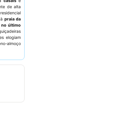
ra
casais
e
te de alta
esidencial
é à
praia da
 no último
içadeiras
es elogiam
eno-almoço
e gratuito.
e pedir um