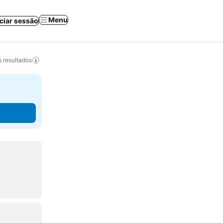
Menu
iciar sessão
 resultados