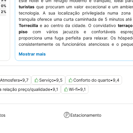
Este hotel é um refúgio moderno e tranquilo, ideal pa
0
%
turistas
que procuram um valor excecional e um ambien
2
%
tecnologia. A sua localização privilegiada numa zona r
tranquila oferece uma curta caminhada de 5 minutos at
Torrecilla
e ao centro da cidade. O convidativo
terraço
piso
com vários jacuzzis e confortáveis espregu
proporciona uma fuga perfeita para relaxar. Os hósped
consistentemente os funcionários atenciosos e o pequ
variado e fresco, que inclui um serviço de lanche da tard
Mostrar mais
Para uma experiência verdadeiramente serena, consider
quarto virado para o jardim.
Atmosfera
•
9,7
Serviço
•
9,5
Conforto do quarto
•
9,4
a relação preço/qualidade
•
9,1
Wi-fi
•
9,1
tos
Estacionamento