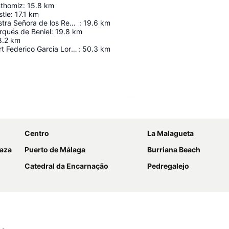
nthomiz
:
15.8
km
stle
:
17.1
km
Ermita de Nuestra Señora de los Remedios
:
19.6
km
rqués de Beniel
:
19.8
km
8.2
km
Granada Airport Federico Garcia Lorca
:
50.3
km
Ampliar mapa
Centro
La Malagueta
laza
Puerto de Málaga
Burriana Beach
Catedral da Encarnação
Pedregalejo