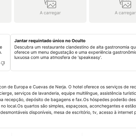
A carregar
A carregar
Jantar requintado único no Oculto
de
Descubra um restaurante clandestino de alta gastronomia q
o.
oferece um menu degustação e uma experiência gastronômic
luxuosa com uma atmosfera de 'speakeasy'.
alcon de Europa e Cuevas de Nerja. O hotel oferece os serviços de r
erge, serviços de lavanderia, equipe multilíngue, assistência turístic
re na recepção, depósito de bagagens e fax.Os hóspedes poderão des
los no local.Os quartos são simples, espaçosos, aconchegantes e estã
smontáveis disponíveis, mesa de escritório, tv, acesso à internet 
 solicitado, quartos para não fumantes apenas e banheiro com chuvei