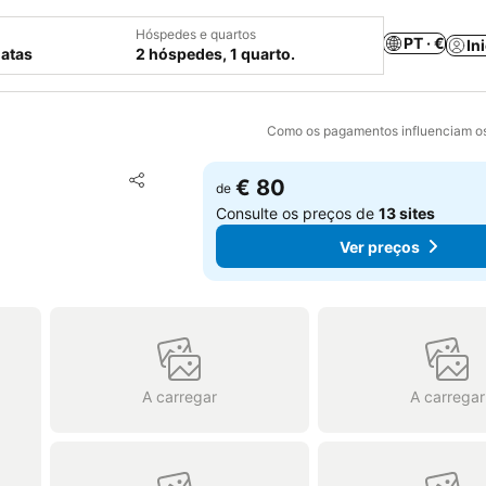
Hóspedes e quartos
PT · €
In
datas
2 hóspedes, 1 quarto.
Como os pagamentos influenciam os
Adicionar aos favoritos
€ 80
de
Partilhar
Consulte os preços de
13 sites
Ver preços
A carregar
A carregar