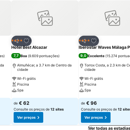
itos
Adicionar aos favoritos
Adicionar aos fav
Hotel
Hotel
4 Estrelas
4 Estrelas
Partilhar
Partilhar
Hotel Best Alcazar
Iberostar Waves Málaga P
7,7
9,0
es
)
Boa
(
9.609 pontuações
)
Excelente
(
15.274 pontu
 da
Almuñécar, a 3.7 km de Centro da
Torrox Costa, a 2.3 km de C
cidade
cidade
Wi-Fi grátis
Wi-Fi grátis
Piscina
Piscina
Spa
Spa
Ver preços
Ver preços
€ 62
€ 96
de
de
Consulte os preços de
12 sites
Consulte os preços de
12 site
Ver preços
Ver preços
Ver todas as estadia