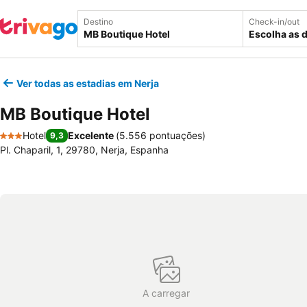
Destino
Check-in/out
Escolha as 
Ver todas as estadias em Nerja
MB Boutique Hotel
Hotel
Excelente
(
5.556 pontuações
)
9,3
3 Estrelas
Pl. Chaparil, 1, 29780, Nerja, Espanha
A carregar