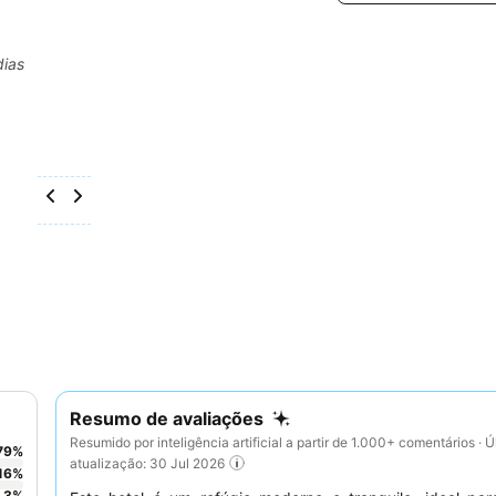
dias
Resumo de avaliações
Resumido por inteligência artificial a partir de 1.000+ comentários · Ú
79
%
atualização: 30 Jul 2026
16
%
3
%