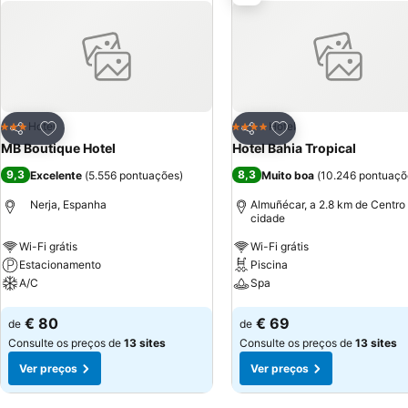
Adicionar aos favoritos
Adicionar aos favor
Hotel
Hotel
3 Estrelas
4 Estrelas
Partilhar
Partilhar
MB Boutique Hotel
Hotel Bahia Tropical
9,3
8,3
Excelente
(
5.556 pontuações
)
Muito boa
(
10.246 pontuaçõ
Nerja, Espanha
Almuñécar, a 2.8 km de Centro
cidade
Wi-Fi grátis
Wi-Fi grátis
Estacionamento
Piscina
A/C
Spa
Ver preços
Ver preços
€ 80
€ 69
de
de
Consulte os preços de
13 sites
Consulte os preços de
13 sites
Ver preços
Ver preços