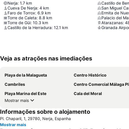
Nerja
:
1.7
km
Castillo de Be
Cueva De Nerja
:
4
km
San Miguel Ca
Faro de Torrox
:
6.9
km
Torre de Caleta
:
8.8
km
Palacio del Ma
Torre de Güi
:
10.3
km
Atarazanas
:
4
Castillo de la Herradura
:
12.1
km
Veja as atrações nas imediações
Playa de la Malagueta
Centro Histórico
Cambriles
Centro Comercial Málaga P
Playa Marina del Este
Cala del Moral
Mostrar mais
Informações sobre o alojamento
Pl. Chaparil, 1, 29780, Nerja, Espanha
Mostrar mais