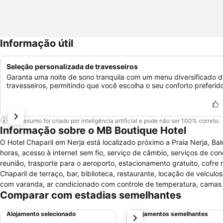
Informação útil
Seleção personalizada de travesseiros
Garanta uma noite de sono tranquila com um menu diversificado 
travesseiros, permitindo que você escolha o seu conforto preferid
Este resumo foi criado por inteligência artificial e pode não ser 100% correto.
Informação sobre o MB Boutique Hotel
O Hotel Chaparil em Nerja está localizado próximo a Praia Nerja, B
horas, acesso à internet sem fio, serviço de câmbio, serviços de conci
reunião, trasporte para o aeroporto, estacionamento gratuito, cof
Chaparil de terraço, bar, biblioteca, restaurante, locação de veícu
com varanda, ar condicionado com controle de temperatura, camas de
Comparar com estadias semelhantes
televisão, cofre no quarto, telefone, fax, secador de cabelo quando
Alojamento selecionado
Alojamentos semelhantes
próximo