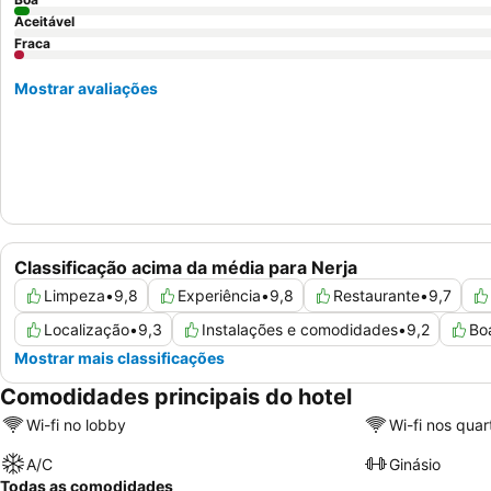
Aceitável
Fraca
Mostrar avaliações
Classificação acima da média para Nerja
Limpeza
•
9,8
Experiência
•
9,8
Restaurante
•
9,7
Localização
•
9,3
Instalações e comodidades
•
9,2
Bo
Mostrar mais classificações
Comodidades principais do hotel
Wi-fi no lobby
Wi-fi nos quar
A/C
Ginásio
Todas as comodidades