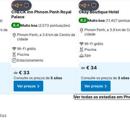
itos
Adicionar aos favoritos
Adicionar aos fav
Hotel
Hotel
4 Estrelas
4 Estrelas
Partilhar
Partilhar
CHECK inn Phnom Penh Royal
Okay Boutique Hotel
Palace
8,2
s
)
Muito boa
(
11.407 pontu
8,4
Muito boa
(
2.073 pontuações
)
ro da
Phnom Penh, a 3.9 km de C
cidade
Phnom Penh, a 3.6 km de Centro da
cidade
Wi-Fi grátis
Wi-Fi grátis
Piscina
Piscina
Spa
Estacionamento
€ 34
de
€ 33
de
Consulte os preços de
5 sites
Consulte os preços de
3 sites
Ver preços
Ver preços
Ver todas as estadias em P
dias