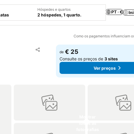
Hóspedes e quartos
PT · €
In
datas
2 hóspedes, 1 quarto.
Como os pagamentos influenciam os
Adicionar aos favoritos
€ 25
de
Partilhar
Consulte os preços de
3 sites
Ver preços