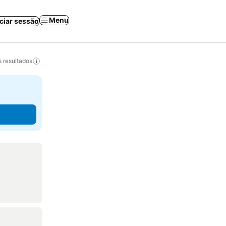
Menu
iciar sessão
 resultados