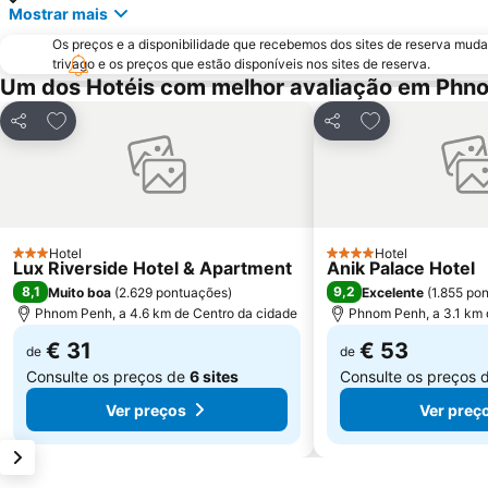
Mostrar mais
Os preços e a disponibilidade que recebemos dos sites de reserva muda
trivago e os preços que estão disponíveis nos sites de reserva.
Um dos Hotéis com melhor avaliação em Phn
Adicionar aos favoritos
Adicionar aos f
Partilhar
Partilhar
Hotel
Hotel
3 Estrelas
4 Estrelas
Lux Riverside Hotel & Apartment
Anik Palace Hotel
8,1
9,2
Muito boa
(
2.629 pontuações
)
Excelente
(
1.855 po
Phnom Penh, a 4.6 km de Centro da cidade
Phnom Penh, a 3.1 km 
€ 31
€ 53
de
de
Consulte os preços de
6 sites
Consulte os preços 
Ver preços
Ver preç