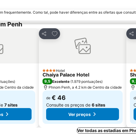
m frequentemente. Como tal, pode haver diferenças entre as ofertas que consult
om Penh
avoritos
Adicionar aos favoritos
Partilhar
Par
Hotel
4 Estrelas
5 E
Chaiya Palace Hotel
Sh
9,5
9,
ntuações
)
Excelente
(
1.979 pontuações
)
de Centro da cidade
Phnom Penh, a 4.2 km de Centro da cidade
€ 46
de
d
de
7 sites
Consulte os preços de
6 sites
C
os
Ver preços
Ver todas as estadias em P