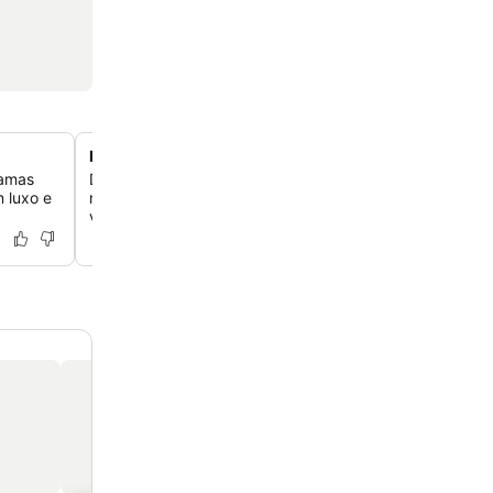
Duas piscinas, incluindo um oásis na cobertura
camas
Desfrute de duas experiências de natação distintas: um
 luxo e
refrescante no térreo e uma piscina menor na cobertura
vistas panorâmicas da cidade e um refúgio tranquilo pa