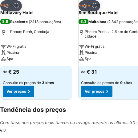
Adicionar aos favoritos
Adicionar aos favor
Hotel
Hotel
3 Estrelas
4 Estrelas
Partilhar
Partilhar
Mettavary Hotel
Sim Boutique Hotel
8,9
8,3
Excelente
(
2.118 pontuações
)
Muito boa
(
2.842 pontuaçõe
Phnom Penh, Camboja
Phnom Penh, a 2.6 km de Cent
cidade
Wi-Fi grátis
Wi-Fi grátis
Piscina
Piscina
Spa
Spa
€ 25
€ 31
de
de
Consulte os preços de
3 sites
Consulte os preços de
9 sites
Ver preços
Ver preços
Tendência dos preços
Com base nos preços mais baixos no trivago durante os últimos 30 
€ 0