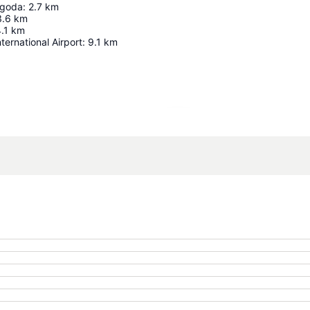
agoda
:
2.7
km
3.6
km
.1
km
ernational Airport
:
9.1
km
Ampliar mapa