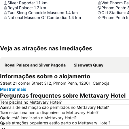
Silver Pagoda
:
1.1
km
Wat Phnom P
Royal Palace
:
1.2
km
Phnom Penh
:
Tuol Sleng Genocide Museum
:
1.4
km
Old Stadium
:
4
National Museum Of Cambodia
:
1.4
km
Phnom Penh Int
Veja as atrações nas imediações
Royal Palace and Silver Pagoda
Sisowath Quay
Informações sobre o alojamento
Street 21 corner Street 312, Phnom Penh, 12301, Camboja
Mostrar mais
Perguntas frequentes sobre Mettavary Hotel
Tem piscina no Mettavary Hotel?
Animais de estimação são permitidos no Mettavary Hotel?
Tem estacionamento disponível no Mettavary Hotel?
Onde está localizado o Mettavary Hotel?
Quais atrações populares estão perto do Mettavary Hotel?