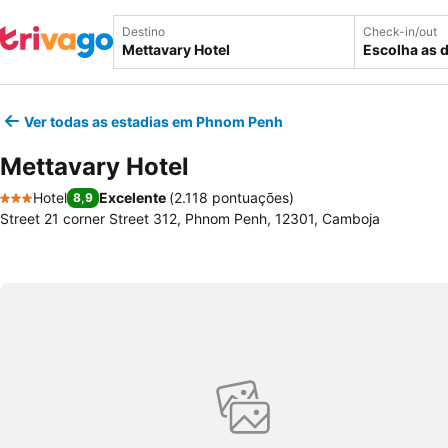
Destino
Check-in/out
Escolha as 
Ver todas as estadias em Phnom Penh
Mettavary Hotel
Hotel
Excelente
(
2.118 pontuações
)
8,9
3 Estrelas
Street 21 corner Street 312, Phnom Penh, 12301, Camboja