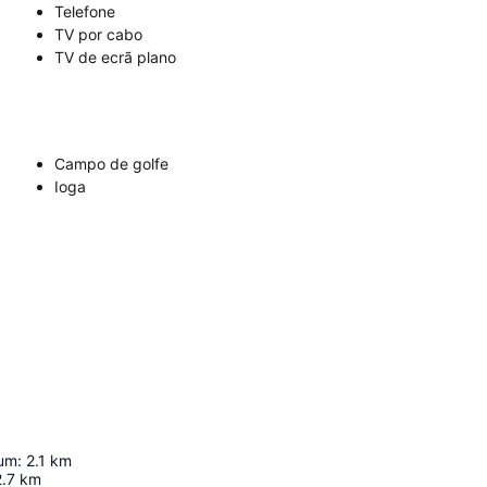
Telefone
TV por cabo
TV de ecrã plano
Campo de golfe
Ioga
ium
:
2.1
km
2.7
km