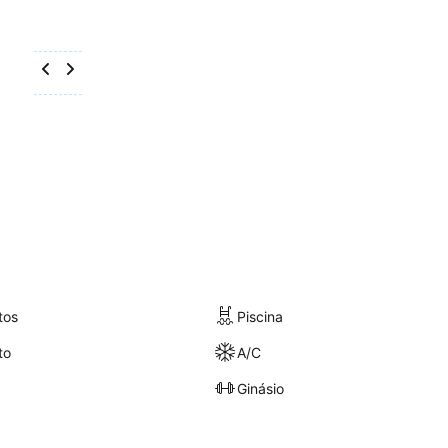
tos
Piscina
to
A/C
Ginásio