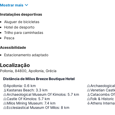
Mostrar mais
Instalações desportivas
Aluguer de bicicletas
Hotel de desporto
Trilho para caminhadas
Pesca
Acessibilidade
Estacionamento adaptado
Localização
Pollonia, 84800, Apollonia, Grécia
Distância de Milos Breeze Boutique Hotel
Apollonia
:
0.6
km
Archaeologica
Kastanas Beach
:
3.3
km
Venetian Castl
Archaeological Museum Of Kimolos
:
5.7
km
Catacombs Of 
Castle Of Kimolos
:
5.7
km
Folk & Histori
Milos Mining Museum
:
7.4
km
Athens Internat
Ecclesiastical Museum Of Milos
:
8
km