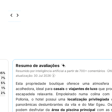
Resumo de avaliações
Resumido por inteligência artificial a partir de 700+ comentários · Úl
85
%
atualização: 30 Jul 2026
7
%
5
%
Esta propriedade boutique oferece uma atmosfera 
1
%
acolhedora, ideal para
casais
e
viajantes de luxo
que pro
2
%
escapadela relaxante. Empoleirado numa colina com 
Pollonia, o hotel possui uma
localização privilegiada
c
panorâmicas deslumbrantes da vila e do Mar Egeu. O
podem desfrutar da
área da piscina principal
com as s