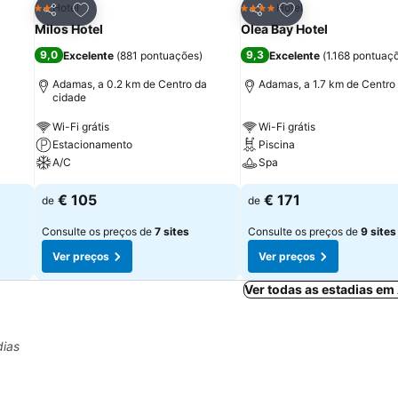
itos
Adicionar aos favoritos
Adicionar aos fav
Hotel
Hotel
2 Estrelas
4 Estrelas
Partilhar
Partilhar
Milos Hotel
Olea Bay Hotel
9,0
9,3
Excelente
(
881 pontuações
)
Excelente
(
1.168 pontuaç
Adamas, a 0.2 km de Centro da
Adamas, a 1.7 km de Centro
cidade
Wi-Fi grátis
Wi-Fi grátis
Estacionamento
Piscina
A/C
Spa
€ 105
€ 171
de
de
Consulte os preços de
7 sites
Consulte os preços de
9 sites
Ver preços
Ver preços
Ver todas as estadias em
dias