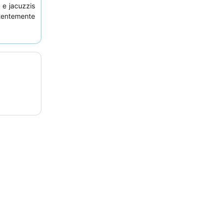
 e jacuzzis
tentemente
almoço
um
s feitas na
uartos com