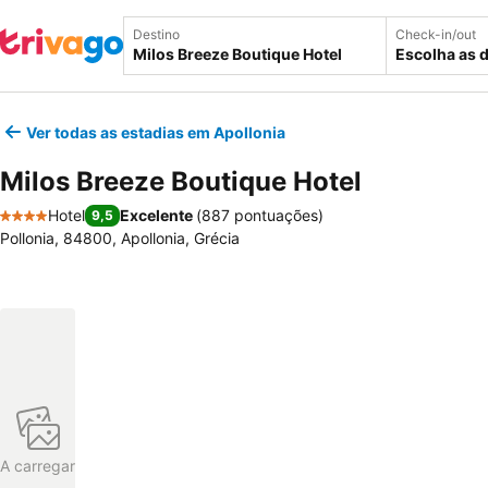
Destino
Check-in/out
Escolha as 
Ver todas as estadias em Apollonia
Milos Breeze Boutique Hotel
Hotel
Excelente
(
887 pontuações
)
9,5
4 Estrelas
Pollonia, 84800, Apollonia, Grécia
A carregar