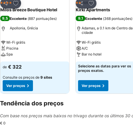
Adicionar aos favoritos
Adicionar aos favor
Hotel
Hotel
4 Estrelas
2 Estrelas
Partilhar
Partilhar
Milos Breeze Boutique Hotel
Kirki Apartments
9,5
9,1
Excelente
(
887 pontuações
)
Excelente
(
368 pontuações
)
Apollonia, Grécia
Adamas, a 0.1 km de Centro da
cidade
Wi-Fi grátis
Wi-Fi grátis
Piscina
A/C
Spa
Bar no hotel
€ 322
Selecione as datas para ver os
de
preços exatos.
Consulte os preços de
9 sites
Ver preços
Ver preços
Tendência dos preços
Com base nos preços mais baixos no trivago durante os últimos 30 
€ 0