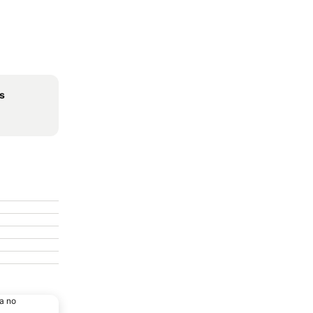
os
a no