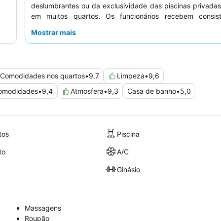
deslumbrantes ou da exclusividade das piscinas privadas
em muitos quartos. Os funcionários recebem consis
elogios pelo seu calor e atenção, sendo o
pequeno-
Mostrar mais
destaque particular, com produtos frescos e locais e opçõe
hora. Para uma experiência aprimorada, considere q
varandas privadas para vistas inigualáveis.
Comodidades nos quartos
•
9,7
Limpeza
•
9,6
comodidades
•
9,4
Atmosfera
•
9,3
Casa de banho
•
5,0
tos
Piscina
to
A/C
Ginásio
Massagens
Roupão