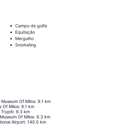
Campo de golfe
Equitação
Mergulho
Snorkeling
l Museum Of Milos
:
9.1
km
e Of Milos
:
9.1
km
Trypiti
:
9.3
km
c Museum Of Milos
:
9.3
km
ional Airport
:
140.5
km