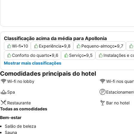
Classificação acima da média para Apollonia
Wi-fi
•
10
Experiência
•
9,8
Pequeno-almoço
•
9,7
Conforto do quarto
•
9,6
Serviço
•
9,5
Instalações e 
Mostrar mais classificações
Comodidades principais do hotel
Wi-fi no lobby
Wi-fi nos quar
Spa
Estacionamen
Restaurante
Bar no hotel
Todas as comodidades
Bem-estar
Salão de beleza
Sauna