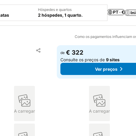
Hóspedes e quartos
PT · €
In
datas
2 hóspedes, 1 quarto.
Como os pagamentos influenciam os
Adicionar aos favoritos
€ 322
de
Partilhar
Consulte os preços de
9 sites
Ver preços
A carregar
A carregar