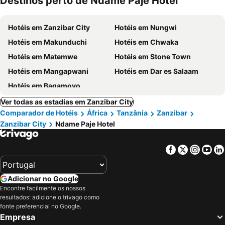
Destinos perto de Ndame Paje Hotel
Hotéis em Zanzibar City
Hotéis em Nungwi
Hotéis em Makunduchi
Hotéis em Chwaka
Hotéis em Matemwe
Hotéis em Stone Town
Hotéis em Mangapwani
Hotéis em Dar es Salaam
Hotéis em Bagamoyo
Ver todas as estadias em Zanzibar City
Comparador de Hotéis
África
Tanzânia
Zanzibar
Zanzibar City
Ndame Paje Hotel
Facebook
Twitter
Insta
Yo
Adicionar no Google
Encontre facilmente os nossos
resultados: adicione o trivago como
fonte preferencial no Google.
Empresa