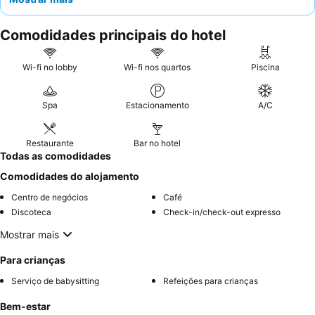
Os hóspedes elogiam consistentemente o
staff simpático e
atencioso
e as incríveis, frescas e variadas opções de
Comodidades principais do hotel
pequeno-almoço
. Para uma experiência mais tranquila,
considere pedir um quarto longe da área da piscina principal,
especialmente aos fins de semana.
Wi-fi no lobby
Wi-fi nos quartos
Piscina
Spa
Estacionamento
A/C
Restaurante
Bar no hotel
Todas as comodidades
Comodidades do alojamento
Centro de negócios
Café
Discoteca
Check-in/check-out expresso
Mostrar mais
Para crianças
Serviço de babysitting
Refeições para crianças
Bem-estar