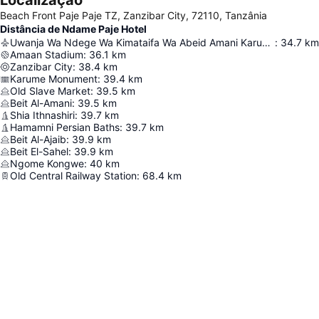
Localização
Beach Front Paje Paje TZ, Zanzibar City, 72110, Tanzânia
Distância de Ndame Paje Hotel
Uwanja Wa Ndege Wa Kimataifa Wa Abeid Amani Karume
:
34.7
km
Amaan Stadium
:
36.1
km
Zanzibar City
:
38.4
km
Karume Monument
:
39.4
km
Old Slave Market
:
39.5
km
Beit Al-Amani
:
39.5
km
Shia Ithnashiri
:
39.7
km
Hamamni Persian Baths
:
39.7
km
Beit Al-Ajaib
:
39.9
km
Beit El-Sahel
:
39.9
km
Ngome Kongwe
:
40
km
Old Central Railway Station
:
68.4
km