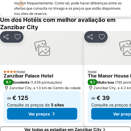
mudam frequentemente. Como tal, pode haver diferenças entre as
ofertas que consulta no trivago e os preços que estão disponíveis
nos sites de reserva.
Um dos Hotéis com melhor avaliação em
Zanzibar City
Partilhar
Adicionar aos favoritos
Partilhar
Adicionar aos
Hotel
Hotel
4 Estrelas
Zanzibar Palace Hotel
The Manor House 
9,1
8,1
Excelente
(
1.436 pontuações
)
Muito boa
(
765 pon
Zanzibar City, a 1.3 km de Centro da cidade
Zanzibar City, a 4.3 k
€ 125
€ 39
de
de
Consulte os preços de
5 sites
Consulte os preços 
Ver preços
Ver preç
Ver todas as estadias em Zanzibar City