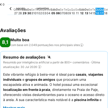
Sábado, agosto 29
€ 106
Sábado, setembro 05
€ 96
Sábado, sete
€ 92
€ 0
agosto
setembro
Quinta-feira, agosto 27
Não há preço disponível para esta data
Sexta-feira, agosto 28
Não há preço disponível para esta data
Segunda-feira, agosto 31
Não há preço disponível para esta data
Terça-feira, setembro 01
Não há preço disponível para esta dat
Quarta-feira, setembro 02
Não há preço disponível para esta d
Quinta-feira, setembro 03
Não há preço disponível para esta
Sexta-feira, setembro 04
Não há preço disponível para es
Domingo, setembro 06
Não há preço disponível pa
Segunda-feira, setembro
Não há preço disponível 
Terça-feira, setembro 
Não há preço disponíve
Quarta-feira, setemb
Não há preço disponí
Quinta-feira, sete
Não há preço dispo
Sexta-feira, set
Não há preço dis
Domingo, s
Não há preç
Segunda-f
Não há pr
Terça-f
Não há 
Quart
Não h
Qui
Não
S
N
Qui
Se
Sáb
Do
Se
Te
Qu
Qui
Se
Sáb
Do
Se
Te
Qu
Qui
Se
Sáb
Do
Se
Te
Qu
Qui
Se
27
28
29
30
31
01
02
03
04
05
06
07
08
09
10
11
12
13
14
15
16
17
18
Avaliações
Muito boa
8,1
com base em 2.049 pontuações nos principais
sites
Resumo de avaliações
Resumido por inteligência artificial a partir de 800+ comentários · Última
atualização: 30 Jul 2026
Este vibrante refúgio à beira-mar é ideal para
casais
,
viajantes
individuais
e
grupos de amigos
que procuram uma
escapadela ativa e animada. O hotel possui uma excecional
localização em frente à praia
, diretamente na Praia de Paje,
oferecendo vistas deslumbrantes para o oceano e acesso direto
à areia. A sua característica mais notável é a
piscina infinita
e
as amplas áreas exteriores, perfeitas para relaxar e socializar.
Mostrar mais