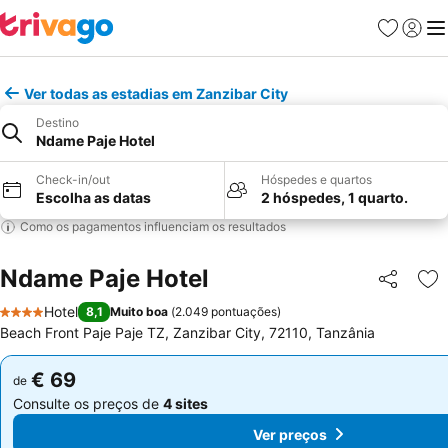
Favoritos
Iniciar
Me
Ver todas as estadias em Zanzibar City
Destino
Ndame Paje Hotel
Check-in/out
Hóspedes e quartos
Escolha as datas
2 hóspedes, 1 quarto.
Como os pagamentos influenciam os resultados
Ndame Paje Hotel
Partilhar
Ad
Hotel
8,1
Muito boa
(
2.049 pontuações
)
4 Estrelas
Beach Front Paje Paje TZ, Zanzibar City, 72110, Tanzânia
€ 69
€ 69
de
de
Consulte os preços de
4 sites
Consulte os preços de
4 sites
Ver preços
Ver preços