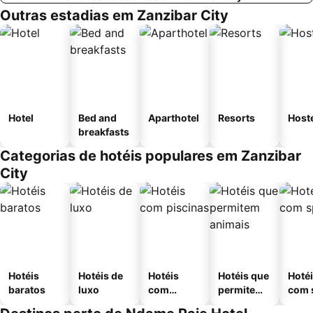
Outras estadias em Zanzibar City
Hotel
Bed and
Aparthotel
Resorts
Host
breakfasts
Categorias de hotéis populares em Zanzibar
City
Hotéis
Hotéis de
Hotéis
Hotéis que
Hoté
baratos
luxo
com
permitem
com 
piscinas
animais