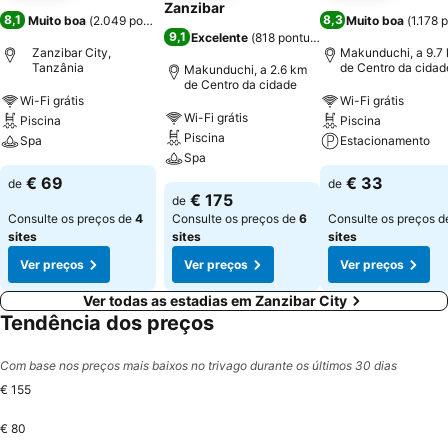
Zanzibar
8,1
8,3
Muito boa
(
2.049 pontuações
)
Muito boa
(
1.178 
9,1
Excelente
(
818 pontuações
)
Zanzibar City,
Makunduchi, a 9.7
Tanzânia
de Centro da cidad
Makunduchi, a 2.6 km
de Centro da cidade
Wi-Fi grátis
Wi-Fi grátis
Wi-Fi grátis
Piscina
Piscina
Piscina
Spa
Estacionamento
Spa
€ 69
€ 33
de
de
€ 175
de
Consulte os preços de
4
Consulte os preços de
6
Consulte os preços 
sites
sites
sites
Ver preços
Ver preços
Ver preços
Ver todas as estadias em Zanzibar City
Tendência dos preços
Com base nos preços mais baixos no trivago durante os últimos 30 dias
€ 155
€ 80
Domingo, agosto 30
€ 155