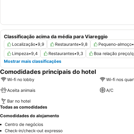
Classificação acima da média para Viareggio
Localização
•
9,9
Restaurante
•
9,8
Pequeno-almoço
•
Limpeza
•
9,4
Restaurantes
•
9,3
Boa relação preço/q
Mostrar mais classificações
Comodidades principais do hotel
Wi-fi no lobby
Wi-fi nos quar
Aceita animais
A/C
Bar no hotel
Todas as comodidades
Comodidades do alojamento
Centro de negócios
Check-in/check-out expresso