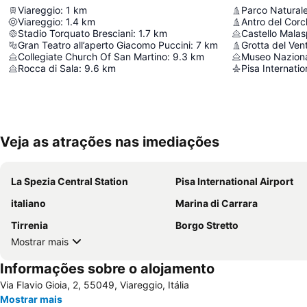
Viareggio
:
1
km
Viareggio
:
1.4
km
Antro del Corch
Stadio Torquato Bresciani
:
1.7
km
Castello Malas
Gran Teatro all’aperto Giacomo Puccini
:
7
km
Grotta del Ven
Collegiate Church Of San Martino
:
9.3
km
Museo Naziona
Rocca di Sala
:
9.6
km
Pisa Internatio
Veja as atrações nas imediações
La Spezia Central Station
Pisa International Airport
italiano
Marina di Carrara
Tirrenia
Borgo Stretto
Mostrar mais
Informações sobre o alojamento
Via Flavio Gioia, 2, 55049, Viareggio, Itália
Mostrar mais