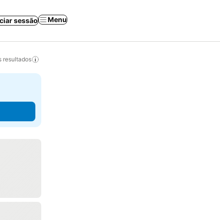
Menu
iciar sessão
 resultados