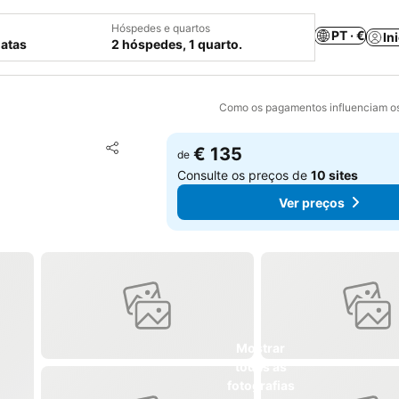
Hóspedes e quartos
PT · €
In
datas
2 hóspedes, 1 quarto.
Como os pagamentos influenciam os
Adicionar aos favoritos
€ 135
de
Partilhar
Consulte os preços de
10 sites
Ver preços