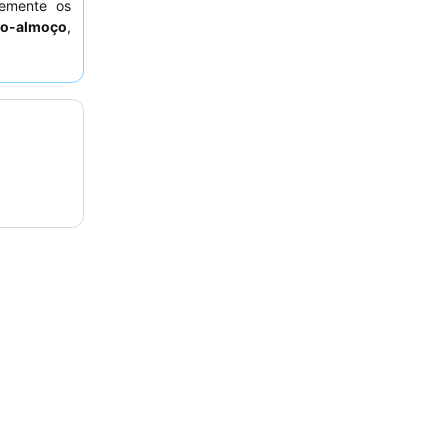
temente os
no-almoço
,
s e frios,
periência
 o
Carnaval