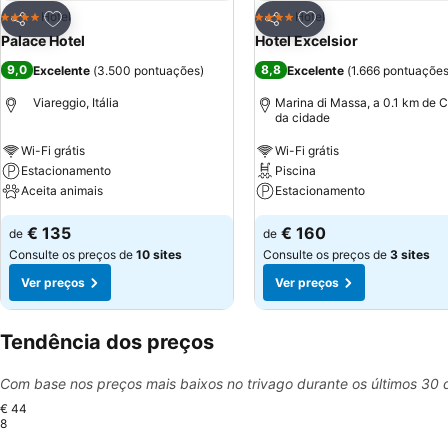
Adicionar aos favoritos
Adicionar aos favor
Hotel
Hotel
4 Estrelas
4 Estrelas
Partilhar
Partilhar
Palace Hotel
Hotel Excelsior
9,0
8,8
Excelente
(
3.500 pontuações
)
Excelente
(
1.666 pontuaçõe
Viareggio, Itália
Marina di Massa, a 0.1 km de 
da cidade
Wi-Fi grátis
Wi-Fi grátis
Estacionamento
Piscina
Aceita animais
Estacionamento
€ 135
€ 160
de
de
Consulte os preços de
10 sites
Consulte os preços de
3 sites
Ver preços
Ver preços
Tendência dos preços
Com base nos preços mais baixos no trivago durante os últimos 30 
€ 44
8