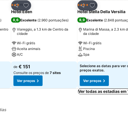
itos
Adicionar aos favoritos
Adicionar aos fav
Hotel
Hotel
3 Estrelas
4 Estrelas
Partilhar
Partilhar
Hotel Eden
Hotel Stella Della Versilia
8,6
8,9
s
)
Excelente
(
2.960 pontuações
)
Excelente
(
2.848 pontua
Centro
Viareggio, a 1.3 km de Centro da
Marina di Massa, a 2.3 km 
cidade
da cidade
Wi-Fi grátis
Wi-Fi grátis
Aceita animais
Piscina
A/C
Spa
€ 151
Selecione as datas para ver 
de
preços exatos.
Consulte os preços de
7 sites
Ver preços
Ver preços
Ver todas as estadias em
dias