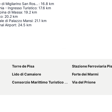
Parco Naturale di Migliarino San Rossore Massaciuccoli
:
16.8
km
ia - Ingresso Turistico
:
17.6
km
pina di Massa
:
19.2
km
to
:
20.2
km
le di Palazzo Mansi
:
21.1
km
nal Airport
:
24.5
km
Ampliar mapa
Torre de Pisa
Stazione Ferroviaria Pisa
Lido di Camaiore
Forte dei Marmi
Consorzio Marittimo Turistico - 5 terre - Golfo dei Poeti
Via del Prione