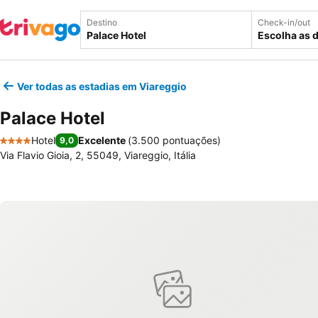
Destino
Check-in/out
Escolha as 
Ver todas as estadias em Viareggio
Palace Hotel
Hotel
Excelente
(
3.500 pontuações
)
9,0
4 Estrelas
Via Flavio Gioia, 2, 55049, Viareggio, Itália