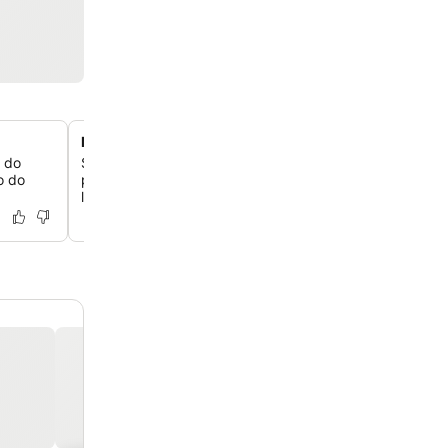
Mixologista premiado no Blu Bar
, do
Saboreie coquetéis habilmente preparados por um mixo
o do
premiado no Blu Bar, um local popular para hóspedes e
locais.