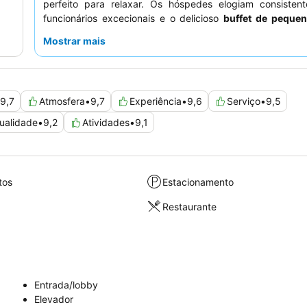
perfeito para relaxar. Os hóspedes elogiam consisten
funcionários excecionais e o delicioso
buffet de peque
que apresenta uma vasta seleção de pratos quente
Mostrar mais
pastelaria fresca e iguarias locais. Para uma ex
verdadeiramente memorável, considere visitar durante
para testemunhar as festividades mesmo à porta do hotel.
9,7
Atmosfera
•
9,7
Experiência
•
9,6
Serviço
•
9,5
ualidade
•
9,2
Atividades
•
9,1
tos
Estacionamento
Restaurante
Entrada/lobby
Elevador