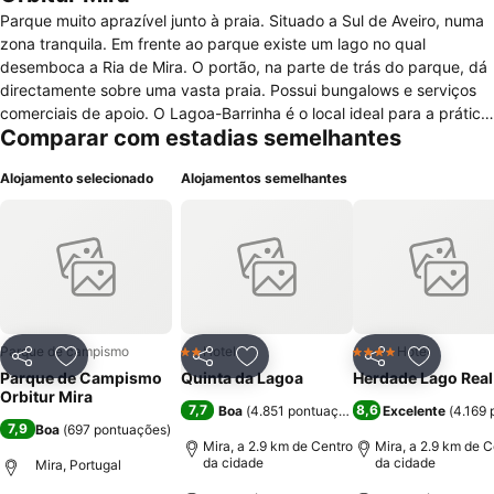
Parque muito aprazível junto à praia. Situado a Sul de Aveiro, numa
zona tranquila. Em frente ao parque existe um lago no qual
desemboca a Ria de Mira. O portão, na parte de trás do parque, dá
directamente sobre uma vasta praia. Possui bungalows e serviços
comerciais de apoio. O Lagoa-Barrinha é o local ideal para a prática
Comparar com estadias semelhantes
do windsurf, vela, ski aquático ou remo. Não deixe de apreciar as
casas de madeira de riscas às cores na Costa Nova.
Alojamento selecionado
Alojamentos semelhantes
Parque de campismo
Hotel
Hotel
2 Estrelas
4 Estrelas
Partilhar
Adicionar aos favoritos
Partilhar
Adicionar aos favoritos
Partilhar
Adicionar
Parque de Campismo
Quinta da Lagoa
Herdade Lago Real
Orbitur Mira
7,7
8,6
Boa
(
4.851 pontuações
)
Excelente
(
4.169 
7,9
Boa
(
697 pontuações
)
Mira, a 2.9 km de Centro
Mira, a 2.9 km de C
da cidade
da cidade
Mira, Portugal