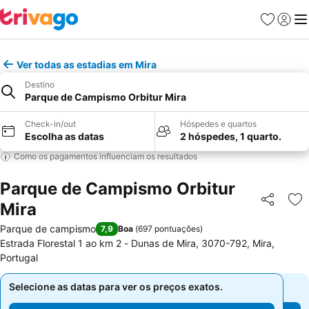
Favoritos
Iniciar
Me
Ver todas as estadias em Mira
Destino
Parque de Campismo Orbitur Mira
Check-in/out
Hóspedes e quartos
Escolha as datas
2 hóspedes, 1 quarto.
Como os pagamentos influenciam os resultados
Parque de Campismo Orbitur
Mira
Partilhar
Ad
Parque de campismo
7,9
Boa
(
697 pontuações
)
Estrada Florestal 1 ao km 2 - Dunas de Mira, 3070-792, Mira,
Portugal
Selecione as datas para ver os preços exatos.
Selecione as datas para ver os preços exatos.