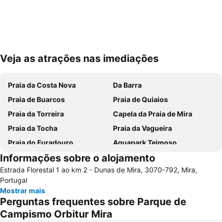
Veja as atrações nas imediações
Ampliar mapa
Praia da Costa Nova
Da Barra
Praia de Buarcos
Praia de Quiaios
Praia da Torreira
Capela da Praia de Mira
Praia da Tocha
Praia da Vagueira
Praia do Furadouro
Aquapark Teimoso
Informações sobre o alojamento
Portugal dos Pequenitos
Lagoa da Pateira de Fermentelos
Estrada Florestal 1 ao km 2 - Dunas de Mira, 3070-792, Mira,
Praia do Areão
Barragem da Aguieira
Portugal
Relógio Beach
Praia do Cabedelo
Mostrar mais
Perguntas frequentes sobre Parque de
Ria de Aveiro
Paróquia Sagrada Família da Praia da Barra
Campismo Orbitur Mira
Mata do Buçaco
Praia Fluvial dos Olhos da Fervença