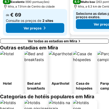
8,7
8,0
Excelente
(
690 pontuações
)
Muito boa
(
263 pon
Mira, a 7.9 km de Centro da cidade
Mira, a 6.3 km de Cent
Selecione as datas 
€ 69
de
preços exatos.
Consulte os preços de
2 sites
Ver preç
Ver preços
Ver todas as estadias em Mira
Outras estadias em Mira
Hotel
Bed and
Aparthotel
Casa de
Parq
breakfasts
hóspedes
camp
Categorias de hotéis populares em Mira