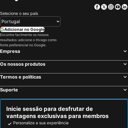
Facebook
Twitter
Insta
Yo
Selecione o seu país
Adicionar no Google
Encontre facilmente os nossos
resultados: adicione o trivago como
fonte preferencial no Google.
Empresa
Os nossos produtos
Termos e políticas
Suporte
Inicie sessão para desfrutar de
vantagens exclusivas para membros
Personalize a sua experiência