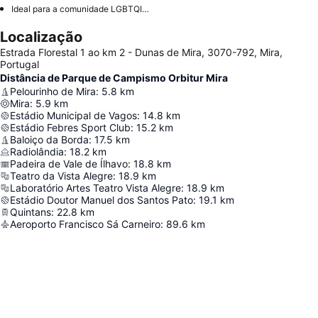
Ideal para a comunidade LGBTQIA+
Localização
Estrada Florestal 1 ao km 2 - Dunas de Mira, 3070-792, Mira,
Portugal
Distância de Parque de Campismo Orbitur Mira
Pelourinho de Mira
:
5.8
km
Mira
:
5.9
km
Estádio Municipal de Vagos
:
14.8
km
Estádio Febres Sport Club
:
15.2
km
Baloiço da Borda
:
17.5
km
Radiolândia
:
18.2
km
Padeira de Vale de Ílhavo
:
18.8
km
Teatro da Vista Alegre
:
18.9
km
Laboratório Artes Teatro Vista Alegre
:
18.9
km
Estádio Doutor Manuel dos Santos Pato
:
19.1
km
Quintans
:
22.8
km
Aeroporto Francisco Sá Carneiro
:
89.6
km