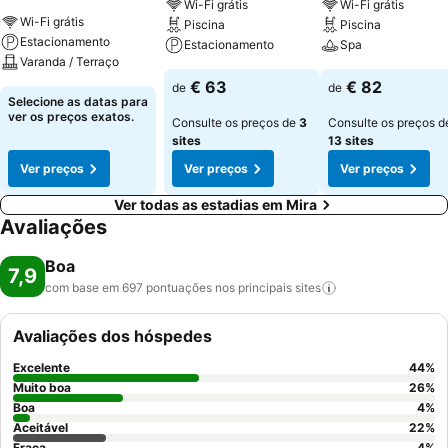
Wi-Fi grátis
Wi-Fi grátis
Wi-Fi grátis
Piscina
Piscina
Estacionamento
Estacionamento
Spa
Varanda / Terraço
€ 63
€ 82
de
de
Selecione as datas para
ver os preços exatos.
Consulte os preços de
3
Consulte os preços d
sites
13 sites
Ver preços
Ver preços
Ver preços
Ver todas as estadias em Mira
Avaliações
Boa
7,9
com base em 697 pontuações nos principais
sites
Avaliações dos hóspedes
Excelente
44
%
Muito boa
26
%
Boa
4
%
Aceitável
22
%
Fraca
4
%