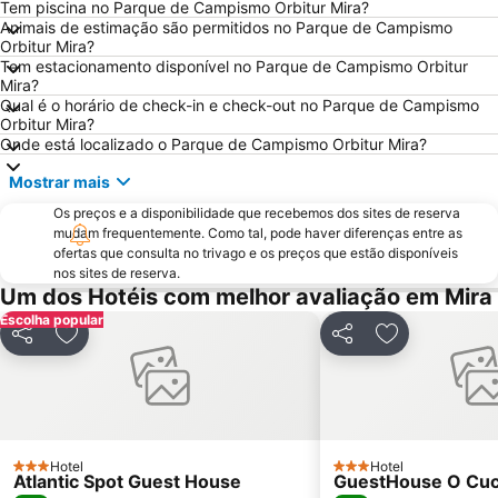
Tem piscina no Parque de Campismo Orbitur Mira?
Museu Militar do Buçaco
Universidade de Coimbra
Animais de estimação são permitidos no Parque de Campismo
Orbitur Mira?
Universidade de Aveiro
Cova Gala Beach
Tem estacionamento disponível no Parque de Campismo Orbitur
Osso da Baleia
Costa Nova Beach
Mira?
Qual é o horário de check-in e check-out no Parque de Campismo
Baixa de Coimbra
Figueira
Orbitur Mira?
Onde está localizado o Parque de Campismo Orbitur Mira?
Dunas de Sao Jacinto
Gafanha da Boa Hora Beach
Praia da Costa de Lavos
Porto da Figueira da Foz
Mostrar mais
Farol da Barra
Estádio Cidade de Coimbra
Os preços e a disponibilidade que recebemos dos sites de reserva
mudam frequentemente. Como tal, pode haver diferenças entre as
Praia da Claridade
Parque Aquático Vaga Splash
ofertas que consulta no trivago e os preços que estão disponíveis
Cascata da Cabreia
Praia da Leirosa
nos sites de reserva.
Um dos Hotéis com melhor avaliação em Mira
Praça da República
Estação de Comboios de Coimbra A
Escolha popular
Ruínas de Conímbriga
Piscina de Celas
Partilhar
Adicionar aos favoritos
Partilhar
Adicionar aos
São Jacinto Beach
Praia Fluvial do Reconquinho
Lagoa da Barrinha de Mira
Convento Santa Cruz do Buçaco
Praia da Tamargueira
Casino Oceano
Murtinheira Beach
de Estarreja
Hotel
Hotel
3 Estrelas
3 Estrelas
Atlantic Spot Guest House
GuestHouse O Cu