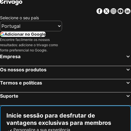
Facebook
Twitter
Insta
Yo
Selecione o seu país
Adicionar no Google
Encontre facilmente os nossos
resultados: adicione o trivago como
fonte preferencial no Google.
Empresa
Os nossos produtos
Termos e políticas
Suporte
Inicie sessão para desfrutar de
vantagens exclusivas para membros
Personalize a sua experiência