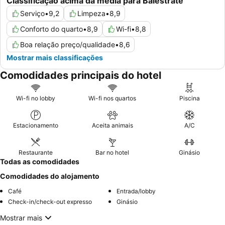
Classificação acima da média para Balestrate
Serviço
•
9,2
Limpeza
•
8,9
Conforto do quarto
•
8,9
Wi-fi
•
8,8
Boa relação preço/qualidade
•
8,6
Mostrar mais classificações
Comodidades principais do hotel
Wi-fi no lobby
Wi-fi nos quartos
Piscina
Estacionamento
Aceita animais
A/C
Restaurante
Bar no hotel
Ginásio
Todas as comodidades
Comodidades do alojamento
Café
Entrada/lobby
Check-in/check-out expresso
Ginásio
Mostrar mais