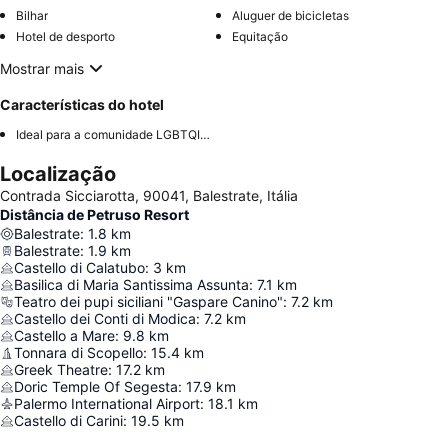
Bilhar
Aluguer de bicicletas
Hotel de desporto
Equitação
Mostrar mais
Características do hotel
Ideal para a comunidade LGBTQIA+
Localização
Contrada Sicciarotta, 90041, Balestrate, Itália
Distância de Petruso Resort
Balestrate
:
1.8
km
Balestrate
:
1.9
km
Castello di Calatubo
:
3
km
Basilica di Maria Santissima Assunta
:
7.1
km
Teatro dei pupi siciliani "Gaspare Canino"
:
7.2
km
Castello dei Conti di Modica
:
7.2
km
Castello a Mare
:
9.8
km
Tonnara di Scopello
:
15.4
km
Greek Theatre
:
17.2
km
Doric Temple Of Segesta
:
17.9
km
Palermo International Airport
:
18.1
km
Castello di Carini
:
19.5
km