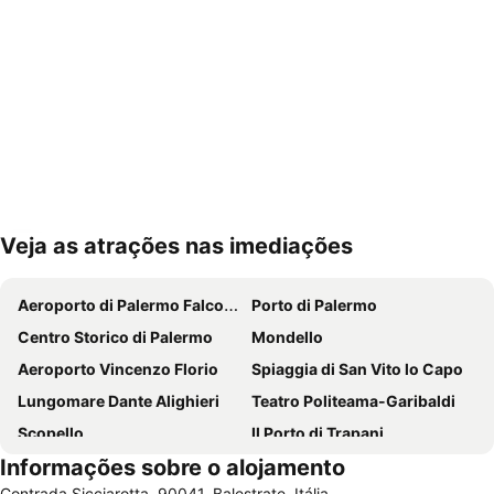
Veja as atrações nas imediações
Ampliar mapa
Aeroporto di Palermo Falcone E Borsellino
Porto di Palermo
Centro Storico di Palermo
Mondello
Aeroporto Vincenzo Florio
Spiaggia di San Vito lo Capo
Lungomare Dante Alighieri
Teatro Politeama-Garibaldi
Scopello
Il Porto di Trapani
Informações sobre o alojamento
Lido Marausa
Baia di Cornino
Contrada Sicciarotta, 90041, Balestrate, Itália