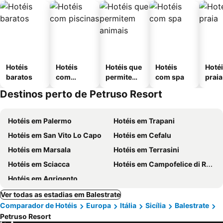
Hotéis
Hotéis
Hotéis que
Hotéis
Hotéi
baratos
com
permitem
com spa
praia
piscinas
animais
Destinos perto de Petruso Resort
Hotéis em Palermo
Hotéis em Trapani
Hotéis em San Vito Lo Capo
Hotéis em Cefalu
Hotéis em Marsala
Hotéis em Terrasini
Hotéis em Sciacca
Hotéis em Campofelice di Roccella
Hotéis em Agrigento
Ver todas as estadias em Balestrate
Comparador de Hotéis
Europa
Itália
Sicília
Balestrate
Petruso Resort