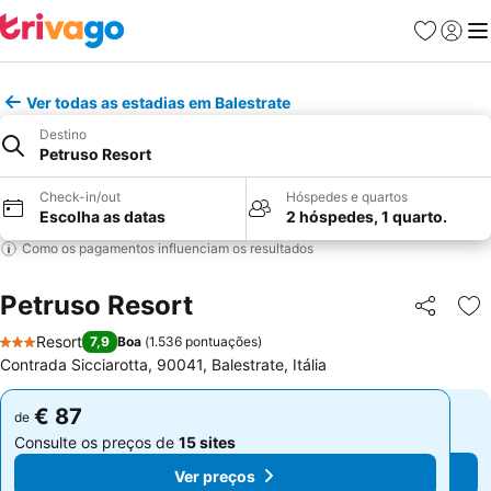
Favoritos
Iniciar
Me
Ver todas as estadias em Balestrate
Destino
Petruso Resort
Check-in/out
Hóspedes e quartos
Escolha as datas
2 hóspedes, 1 quarto.
Como os pagamentos influenciam os resultados
Petruso Resort
Partilhar
Ad
Resort
7,9
Boa
(
1.536 pontuações
)
3 Estrelas
Contrada Sicciarotta, 90041, Balestrate, Itália
€ 87
€ 87
de
de
Consulte os preços de
15 sites
Consulte os preços de
15 sites
Ver preços
Ver preços