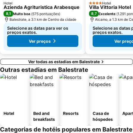
Hotel
Hotel
4 Estrelas
Azienda Agrituristica Arabesque
Villa Vittoria Hotel
8,1
8,7
Muito boa
(
575 pontuações
)
Excelente
(
1.291 po
Balestrate, a 3.1 km de Centro da cidade
Alcamo, a 1.3 km de C
Selecione as datas para ver os
Selecione as datas 
preços exatos.
preços exatos.
Ver preços
Ver preç
Ver todas as estadias em Balestrate
Outras estadias em Balestrate
Hotel
Bed and
Resorts
Casa de
Apar
breakfasts
hóspedes
Categorias de hotéis populares em Balestrate