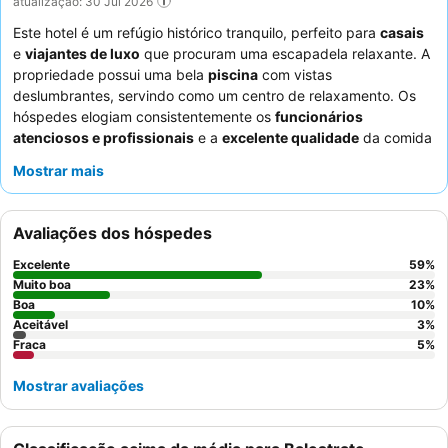
atualização: 30 Jul 2026
Este hotel é um refúgio histórico tranquilo, perfeito para
casais
e
viajantes de luxo
que procuram uma escapadela relaxante. A
propriedade possui uma bela
piscina
com vistas
deslumbrantes, servindo como um centro de relaxamento. Os
hóspedes elogiam consistentemente os
funcionários
atenciosos e profissionais
e a
excelente qualidade
da comida
do restaurante, especialmente o variado buffet de pequeno-
Mostrar mais
almoço. Para uma experiência verdadeiramente serena,
considere reservar um dos espaçosos e bem equipados
bungalows
.
Avaliações dos hóspedes
Excelente
59
%
Muito boa
23
%
Boa
10
%
Aceitável
3
%
Fraca
5
%
Mostrar avaliações