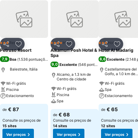
Resort
Hotel
Hotel
3 Estrelas
4 Estrelas
3 Estrelas
Partilhar
Adicionar aos favoritos
Partilhar
Adicionar aos favoritos
Partilhar
Adicionar
Petruso Resort
Alkamuri Posh Hotel &
Hotel Al Madarig
Spa
7,9
8,6
Boa
(
1.536 pontuações
)
Excelente
(
2.148 
9,0
Excelente
(
546 pontuações
)
Balestrate, Itália
Castellammare del
Golfo, a 1.0 km de
Alcamo, a 1.3 km de
Centro da cidade
Centro da cidade
Wi-Fi grátis
Wi-Fi grátis
Wi-Fi grátis
Piscina
Spa
Piscina
Estacionamento
Estacionamento
Spa
Ver preços
Ver preços
€ 87
€ 65
de
de
Ver preços
€ 68
de
Consulte os preços de
Consulte os preços de
Consulte os preços d
15 sites
14 sites
12 sites
Ver preços
Ver preços
Ver preços