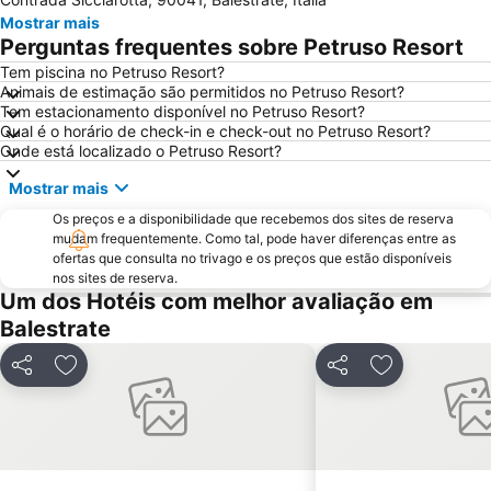
Stazione Centrale
Spiagge dello Zingaro
Mostrar mais
Spiaggia di Macari
Mondello
Perguntas frequentes sobre Petruso Resort
Zona panoramica
Teatro Massimo
Tem piscina no Petruso Resort?
Animais de estimação são permitidos no Petruso Resort?
Riserva naturale orientata dello zingaro
Foro Italico
Tem estacionamento disponível no Petruso Resort?
Alcamo Marina
Isola delle Femmine
Qual é o horário de check-in e check-out no Petruso Resort?
Onde está localizado o Petruso Resort?
Castelluzzo
Tonnara del Secco
Mostrar mais
Spiaggia di Sferracavallo
Palácio dos Normandos
Os preços e a disponibilidade que recebemos dos sites de reserva
Erice
Alcamo Marina
mudam frequentemente. Como tal, pode haver diferenças entre as
Albergo delle Povere
Libertà
ofertas que consulta no trivago e os preços que estão disponíveis
nos sites de reserva.
Igreja do Santíssimo Salvador
Quattro Canti
Um dos Hotéis com melhor avaliação em
Via Roma
Orto Botanico di Palermo
Balestrate
Porta Felice
Kalsa
Partilhar
Adicionar aos favoritos
Partilhar
Adicionar aos
Spiaggia Vergine Maria