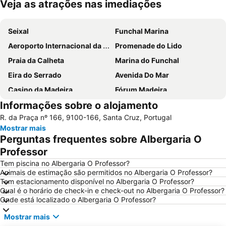
Veja as atrações nas imediações
Ampliar mapa
Seixal
Funchal Marina
Aeroporto Internacional da Madeira Cristiano Ronaldo
Promenade do Lido
Praia da Calheta
Marina do Funchal
Eira do Serrado
Avenida Do Mar
Casino da Madeira
Fórum Madeira
Informações sobre o alojamento
Sé Catedral do Funchal
Praia Machico
R. da Praça nº 166, 9100-166, Santa Cruz, Portugal
Parque temático da Madeira
Praia do Sol
Mostrar mais
Casas Típicas de Santana
Dos Reis Magos
Perguntas frequentes sobre Albergaria O
Avenida Arriaga
Igreja de São Martinho
Professor
Monte Palace Tropical Garden
Santa Maria
Tem piscina no Albergaria O Professor?
Animais de estimação são permitidos no Albergaria O Professor?
Santa Catarina
Miradouro Ponta do Sol
Tem estacionamento disponível no Albergaria O Professor?
Qual é o horário de check-in e check-out no Albergaria O Professor?
Clube de Golfe Santo da Serra
Parque Madeira Magic - Cidade das Crianças
Onde está localizado o Albergaria O Professor?
Complexo Balnear de Ponta Delgada
Reid’s Palace Classic Auto Show
Mostrar mais
Porto de Ribeira Brava-Madeira
Roseiral da Quinta do Arco