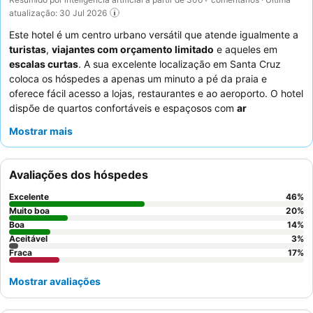
atualização: 30 Jul 2026
Este hotel é um centro urbano versátil que atende igualmente a
turistas
,
viajantes com orçamento limitado
e aqueles em
escalas curtas
. A sua excelente localização em Santa Cruz
coloca os hóspedes a apenas um minuto a pé da praia e
oferece fácil acesso a lojas, restaurantes e ao aeroporto. O hotel
dispõe de quartos confortáveis e espaçosos com
ar
condicionado
eficaz para uma estadia tranquila. Os hóspedes
Mostrar mais
elogiam consistentemente a simpatia excecional dos
funcionários e a comida deliciosa e acessível no
restaurante do
hotel
. Para um conforto ideal, considere solicitar um quarto que
Avaliações dos hóspedes
não esteja virado para as escadas para minimizar o ruído.
Excelente
46
%
Muito boa
20
%
Boa
14
%
Aceitável
3
%
Fraca
17
%
Mostrar avaliações