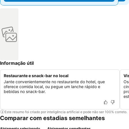
Informação útil
Restaurante e snack-bar no local
Vi
Jante convenientemente no restaurante do hotel, que
Os
oferece comida local, ou pegue um lanche rápido e
ci
bebidas no snack-bar.
pr
es
Este resumo foi criado por inteligência artificial e pode não ser 100% correto.
Comparar com estadias semelhantes
Alojamento selecionado
Alojamentos semelhantes