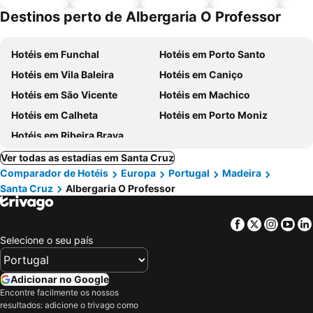
piscinas
animais
Destinos perto de Albergaria O Professor
Hotéis em Funchal
Hotéis em Porto Santo
Hotéis em Vila Baleira
Hotéis em Caniço
Hotéis em São Vicente
Hotéis em Machico
Hotéis em Calheta
Hotéis em Porto Moniz
Hotéis em Ribeira Brava
Ver todas as estadias em Santa Cruz
Comparador de Hotéis
Europa
Portugal
Madeira
Santa Cruz
Albergaria O Professor
Facebook
Twitter
Insta
Yo
Selecione o seu país
Adicionar no Google
Encontre facilmente os nossos
resultados: adicione o trivago como