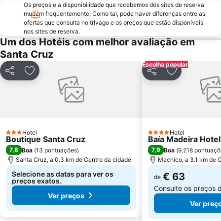
Os preços e a disponibilidade que recebemos dos sites de reserva
Jardim de São Martinho
Largo do Curral das Freiras
mudam frequentemente. Como tal, pode haver diferenças entre as
ofertas que consulta no trivago e os preços que estão disponíveis
São Lourenço
Miradouro do Cabo Girão
nos sites de reserva.
Madalena do Mar
Madeira Story Centre
Um dos Hotéis com melhor avaliação em
Santa Cruz
Igreja de Nossa Senhora da Luz
Jardim Publico da Ajuda
Escolha popular
Jardim Botânico da Madeira
Vila Beach
Partilhar
Adicionar aos favoritos
Partilhar
Adicionar aos
Sociedade Turística Palheiro Golfe
Prainha
Hotel
Hotel
3 Estrelas
4 Estrelas
Boutique Santa Cruz
Baía Madeira Hotel
7,8
7,9
Boa
(
13 pontuações
)
Boa
(
9.218 pontuaçõ
Santa Cruz, a 0.3 km de Centro da cidade
Machico, a 3.1 km de 
Selecione as datas para ver os
€ 63
de
preços exatos.
Consulte os preços 
Ver preços
Ver preç