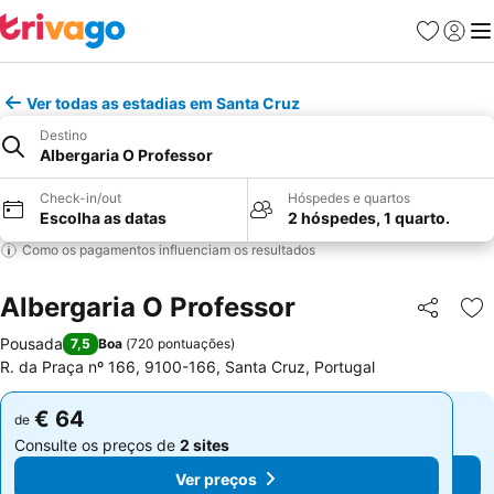
Favoritos
Iniciar
Me
Ver todas as estadias em Santa Cruz
Destino
Albergaria O Professor
Check-in/out
Hóspedes e quartos
Escolha as datas
2 hóspedes, 1 quarto.
Como os pagamentos influenciam os resultados
Albergaria O Professor
Partilhar
Ad
Pousada
7,5
Boa
(
720 pontuações
)
R. da Praça nº 166, 9100-166, Santa Cruz, Portugal
€ 64
€ 64
de
de
Consulte os preços de
2 sites
Consulte os preços de
2 sites
Ver preços
Ver preços