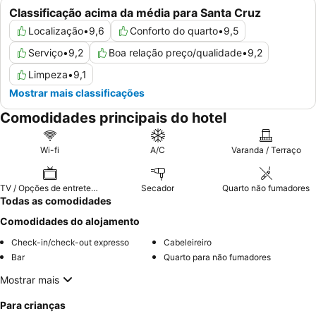
Classificação acima da média para Santa Cruz
Localização
•
9,6
Conforto do quarto
•
9,5
Serviço
•
9,2
Boa relação preço/qualidade
•
9,2
Limpeza
•
9,1
Mostrar mais classificações
Comodidades principais do hotel
Wi-fi
A/C
Varanda / Terraço
TV / Opções de entretenimento
Secador
Quarto não fumadores
Todas as comodidades
Comodidades do alojamento
Check-in/check-out expresso
Cabeleireiro
Bar
Quarto para não fumadores
Mostrar mais
Para crianças