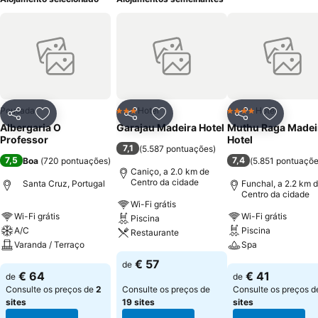
Pousada
Hotel
Hotel
3 Estrelas
4 Estrelas
Partilhar
Adicionar aos favoritos
Partilhar
Adicionar aos favoritos
Partilhar
Adicionar
Albergaria O
Garajau Madeira Hotel
Muthu Raga Madei
Professor
Hotel
7,1
(
5.587 pontuações
)
7,5
7,4
Boa
(
720 pontuações
)
(
5.851 pontuaçõ
Caniço, a 2.0 km de
Centro da cidade
Santa Cruz, Portugal
Funchal, a 2.2 km 
Centro da cidade
Wi-Fi grátis
Wi-Fi grátis
Wi-Fi grátis
Piscina
A/C
Piscina
Restaurante
Varanda / Terraço
Spa
Ver preços
€ 57
de
Ver preços
Ver preços
€ 64
€ 41
de
de
Consulte os preços de
2
Consulte os preços de
Consulte os preços 
sites
19 sites
sites