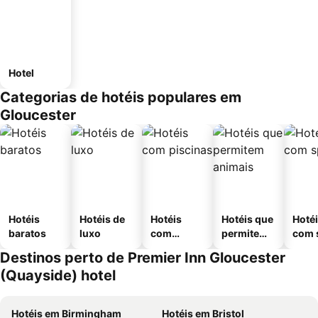
Hotel
Categorias de hotéis populares em
Gloucester
Hotéis
Hotéis de
Hotéis
Hotéis que
Hoté
baratos
luxo
com
permitem
com 
piscinas
animais
Destinos perto de Premier Inn Gloucester
(Quayside) hotel
Hotéis em Birmingham
Hotéis em Bristol