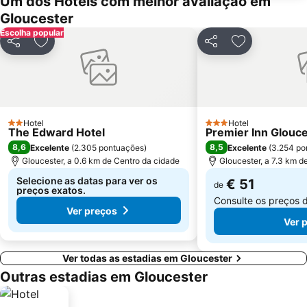
Um dos Hotéis com melhor avaliação em
Gloucester
Escolha popular
Partilhar
Adicionar aos favoritos
Partilhar
Adicionar aos
Hotel
Hotel
2 Estrelas
3 Estrelas
The Edward Hotel
Premier Inn Glouce
8,6
8,5
Excelente
(
2.305 pontuações
)
Excelente
(
3.254 po
Gloucester, a 0.6 km de Centro da cidade
Gloucester, a 7.3 km d
Selecione as datas para ver os
€ 51
de
preços exatos.
Consulte os preços 
Ver preços
Ver 
Ver todas as estadias em Gloucester
Outras estadias em Gloucester