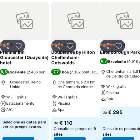
Hotel
Hotel
Hotel
3 Estrelas
4 Estrelas
5 Estrelas
Partilhar
Adicionar aos favoritos
Partilhar
Adicionar aos favoritos
Partilhar
Adicionar
Premier Inn
Doubletree by Hilton
Ellenborough Park
Gloucester (Quayside)
Cheltenham-
8,7
Excelente
(
4.918 
hotel
Cotswolds
Cheltenham, a 3.8
8,5
7,7
Excelente
(
2.486 pontuações
)
Boa
(
7.382 pontuações
)
de Centro da cidad
Gloucester, Reino
Cheltenham, a 2.9 km
Wi-Fi grátis
Unido
de Centro da cidade
Piscina
Wi-Fi grátis
Wi-Fi grátis
Spa
Estacionamento
Piscina
A/C
Spa
€ 295
de
Selecione as datas para
€ 110
de
ver os preços exatos.
Consulte os preços de
9
Consulte os preços 
sites
sites