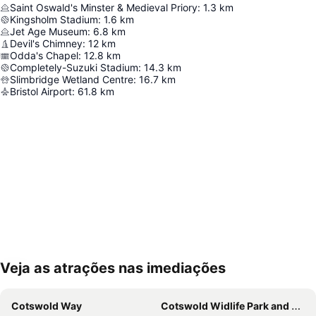
Saint Oswald's Minster & Medieval Priory
:
1.3
km
Kingsholm Stadium
:
1.6
km
Jet Age Museum
:
6.8
km
Devil's Chimney
:
12
km
Odda's Chapel
:
12.8
km
Completely-Suzuki Stadium
:
14.3
km
Slimbridge Wetland Centre
:
16.7
km
Bristol Airport
:
61.8
km
Veja as atrações nas imediações
Ampliar mapa
Cotswold Way
Cotswold Widlife Park and Gardens