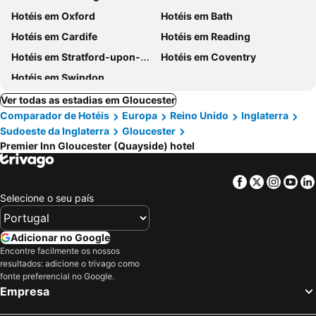
Hotéis em Oxford
Hotéis em Bath
Hotéis em Cardife
Hotéis em Reading
Hotéis em Stratford-upon-Avon
Hotéis em Coventry
Hotéis em Swindon
Ver todas as estadias em Gloucester
Comparador de Hotéis
Europa
Reino Unido
Inglaterra
Sudoeste da Inglaterra
Gloucester
Premier Inn Gloucester (Quayside) hotel
Facebook
Twitter
Insta
Yo
Selecione o seu país
Adicionar no Google
Encontre facilmente os nossos
resultados: adicione o trivago como
fonte preferencial no Google.
Empresa