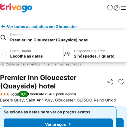
Favoritos
Iniciar
Me
Ver todas as estadias em Gloucester
Destino
Premier Inn Gloucester (Quayside) hotel
Check-in/out
Hóspedes e quartos
Escolha as datas
2 hóspedes, 1 quarto.
Como os pagamentos influenciam os resultados
Premier Inn Gloucester
(Quayside) hotel
Partilhar
Ad
Hotel
8,5
Excelente
(
2.486 pontuações
)
3 Estrelas
Bakers Quay, Saint Ann Way, Gloucester, GL15BQ, Reino Unido
Selecione as datas para ver os preços exatos.
Selecione as datas para ver os preços exatos.
Ver preços
Ver preços