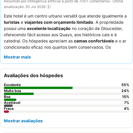
Resumido por inteligência artificial a partir de 700+ comentários · Última
atualização: 30 Jul 2026
Este hotel é um centro urbano versátil que atende igualmente a
turistas
e
viajantes com orçamento limitado
. A propriedade
possui uma
excelente localização
no coração de Gloucester,
oferecendo fácil acesso aos Quays, aos históricos cais e à
catedral. Os hóspedes apreciam as
camas confortáveis
e o ar
condicionado eficaz nos quartos bem conservados. Os
funcionários recebem consistentemente elogios pelo seu serviço
Mostrar mais
simpático e prestativo, e as
refeições noturnas
,
particularmente o grelhado misto e o caril, são frequentemente
destacadas como deliciosas. Para uma estadia mais tranquila,
Avaliações dos hóspedes
os hóspedes recomendam solicitar um quarto virado para longe
do movimentado cruzamento rodoviário.
Excelente
55
%
Muito boa
24
%
Boa
10
%
Aceitável
7
%
Fraca
4
%
Mostrar avaliações