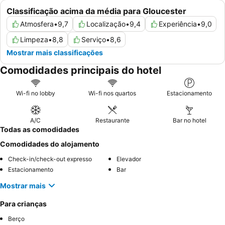
Classificação acima da média para Gloucester
Atmosfera
•
9,7
Localização
•
9,4
Experiência
•
9,0
Limpeza
•
8,8
Serviço
•
8,6
Mostrar mais classificações
Comodidades principais do hotel
Wi-fi no lobby
Wi-fi nos quartos
Estacionamento
A/C
Restaurante
Bar no hotel
Todas as comodidades
Comodidades do alojamento
Check-in/check-out expresso
Elevador
Estacionamento
Bar
Mostrar mais
Para crianças
Berço