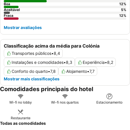
um elevador paternoster.
Boa
12
%
Aceitável
5
%
Fraca
12
%
Mostrar avaliações
Classificação acima da média para Colónia
Transportes públicos
•
8,4
Instalações e comodidades
•
8,3
Experiência
•
8,2
Conforto do quarto
•
7,8
Alojamento
•
7,7
Mostrar mais classificações
Comodidades principais do hotel
Wi-fi no lobby
Wi-fi nos quartos
Estacionamento
Restaurante
Todas as comodidades