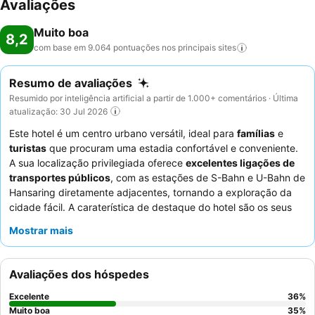
Avaliações
Muito boa
8,2
com base em 9.064 pontuações nos principais
sites
Resumo de avaliações
Resumido por inteligência artificial a partir de 1.000+ comentários · Última
atualização: 30 Jul 2026
Este hotel é um centro urbano versátil, ideal para
famílias
e
turistas
que procuram uma estadia confortável e conveniente.
A sua localização privilegiada oferece
excelentes ligações de
transportes públicos
, com as estações de S-Bahn e U-Bahn de
Hansaring diretamente adjacentes, tornando a exploração da
cidade fácil. A caraterística de destaque do hotel são os seus
quartos espaçosos
, que proporcionam bastante espaço para
Mostrar mais
relaxar após um dia de passeios turísticos. Os hóspedes
elogiam consistentemente os funcionários simpáticos e
atenciosos, e o extenso
buffet de pequeno-almoço
é um
Avaliações dos hóspedes
destaque, oferecendo um delicioso começo para o dia. Para
uma experiência única, considere explorar o historial do hotel,
Excelente
36
%
pois foi um dos primeiros arranha-céus da Alemanha e possui
Muito boa
35
%