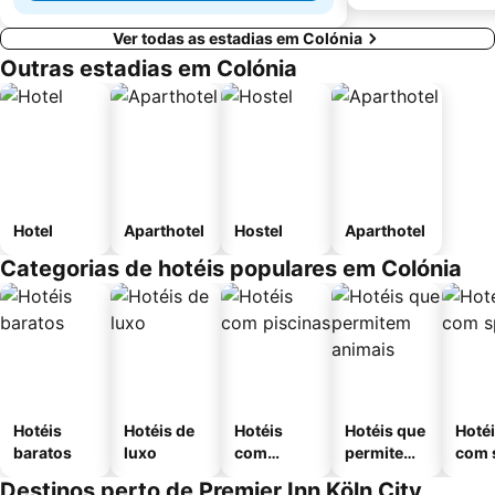
Ver todas as estadias em Colónia
Outras estadias em Colónia
Hotel
Aparthotel
Hostel
Aparthotel
Categorias de hotéis populares em Colónia
Hotéis
Hotéis de
Hotéis
Hotéis que
Hoté
baratos
luxo
com
permitem
com 
piscinas
animais
Destinos perto de Premier Inn Köln City