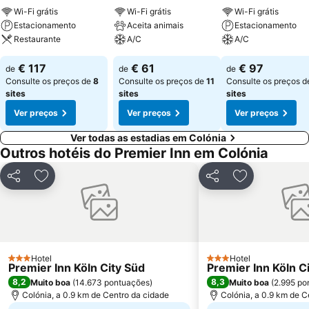
Wi-Fi grátis
Wi-Fi grátis
Wi-Fi grátis
Estacionamento
Aceita animais
Estacionamento
Restaurante
A/C
A/C
€ 117
€ 61
€ 97
de
de
de
Consulte os preços de
8
Consulte os preços de
11
Consulte os preços 
sites
sites
sites
Ver preços
Ver preços
Ver preços
Ver todas as estadias em Colónia
Outros hotéis do Premier Inn em Colónia
Partilhar
Adicionar aos favoritos
Partilhar
Adicionar aos
Hotel
Hotel
3 Estrelas
3 Estrelas
Premier Inn Köln City Süd
Premier Inn Köln C
8,2
8,3
Muito boa
(
14.673 pontuações
)
Muito boa
(
2.995 po
Colónia, a 0.9 km de Centro da cidade
Colónia, a 0.9 km de C