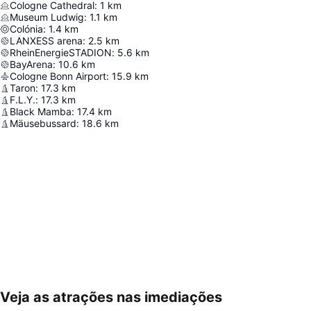
Cologne Cathedral
:
1
km
Museum Ludwig
:
1.1
km
Colónia
:
1.4
km
LANXESS arena
:
2.5
km
RheinEnergieSTADION
:
5.6
km
BayArena
:
10.6
km
Cologne Bonn Airport
:
15.9
km
Taron
:
17.3
km
F.L.Y.
:
17.3
km
Black Mamba
:
17.4
km
Mäusebussard
:
18.6
km
Veja as atrações nas imediações
Ampliar mapa