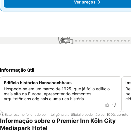
Ver preços
Ver preços
1 / 63
Informação útil
Edifício histórico Hansahochhaus
In
Hospede-se em um marco de 1925, que já foi o edifício
Re
mais alto da Europa, apresentando elementos
pe
arquitetônicos originais e uma rica história.
ci
Este resumo foi criado por inteligência artificial e pode não ser 100% correto.
Informação sobre o Premier Inn Köln City
Mediapark Hotel