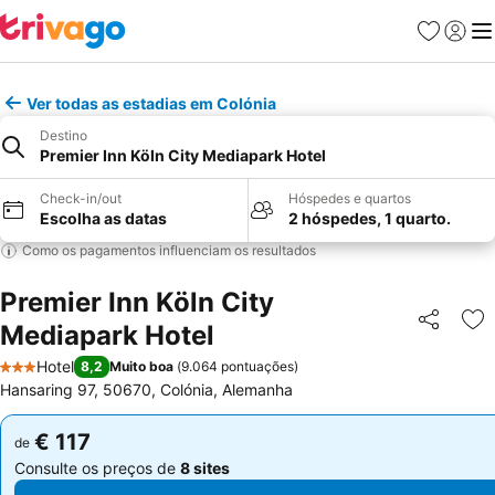
Favoritos
Iniciar
Me
Ver todas as estadias em Colónia
Destino
Premier Inn Köln City Mediapark Hotel
Check-in/out
Hóspedes e quartos
Escolha as datas
2 hóspedes, 1 quarto.
Como os pagamentos influenciam os resultados
Premier Inn Köln City
Mediapark Hotel
Partilhar
Ad
Hotel
8,2
Muito boa
(
9.064 pontuações
)
3 Estrelas
Hansaring 97, 50670, Colónia, Alemanha
€ 117
€ 117
de
de
Consulte os preços de
8 sites
Consulte os preços de
8 sites