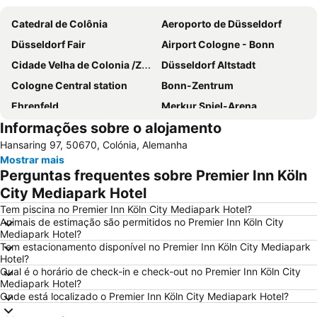
Catedral de Colônia
Aeroporto de Düsseldorf
Düsseldorf Fair
Airport Cologne - Bonn
Cidade Velha de Colonia /Zona antiga de Colonia
Düsseldorf Altstadt
Cologne Central station
Bonn-Zentrum
Ehrenfeld
Merkur Spiel-Arena
Informações sobre o alojamento
Hauptbahnhof Düsseldorf
Lanxess Arena
Hansaring 97, 50670, Colónia, Alemanha
Historisches Rathaus Köln
Imhoff-Schokoladenmuseum
Mostrar mais
Bahnhof Köln Messe - Deutz
Cologne Fair
Perguntas frequentes sobre Premier Inn Köln
Altstadt-Nord
Phantasialand
City Mediapark Hotel
Weihnachtsmarkt Düsseldorf
Coloneum
Tem piscina no Premier Inn Köln City Mediapark Hotel?
Animais de estimação são permitidos no Premier Inn Köln City
Stockum
Köln Arcaden
Mediapark Hotel?
Tem estacionamento disponível no Premier Inn Köln City Mediapark
Vingst
Lövenich
Hotel?
Godorf
Holthausen
Qual é o horário de check-in e check-out no Premier Inn Köln City
Mediapark Hotel?
Pista coberta de esqui Jever em Neuss
Kaiserswerth
Onde está localizado o Premier Inn Köln City Mediapark Hotel?
Deutz
City-Center Köln-Chorweiler