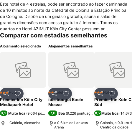
Este hotel de 4 estrelas, pode ser encontrado ao fazer caminhada
de 10 minutos ao norte da Catedral de Colónia e Estação Principal
de Cologne. Dispõe de um ginásio gratuito, sauna e salas de
grandes dimensões com acesso gratuito à Internet. Todos os
quartos do Hotel AZIMUT Köln City Center possuem ar
Comparar com estadias semelhantes
condicionado, TV satélite, acesso Wi-Fi e acesso gratuito à Internet
via cabo.Pequeno-almoço está disponível no AZIMUT Köln City
Alojamento selecionado
Alojamentos semelhantes
Center. O bar do hotel também oferece acesso Wi-Fi gratuito.O Köln
AZIMUT está a poucos passos de Old Town e de Media Park.O
metro Hansaring e S-Bahn (comboio urbano) estão a poucos passos
do Azimut. O hotel está apenas a 1 paragem de comboio a partir da
principal estação ferroviária, e a 2 paragens da Exposição
Kölnmesse Centro.Os lugares para estacionamento privado estão
disponíveis no Köln AZIMUT.
Hotel
Hotel
Hotel
3 Estrelas
2 Estrelas
3 Estrelas
Partilhar
Adicionar aos favoritos
Partilhar
Adicionar aos favoritos
Partilhar
Adicionar
Premier Inn Köln City
ibis budget Koeln
Premier Inn Köln C
Mediapark Hotel
Messe
Süd
8,2
7,6
8,2
Muito boa
(
9.064 pontuações
)
Boa
(
9.226 pontuações
)
Muito boa
(
14.673
Colónia, Alemanha
a 0.6 km de Lanxess
Colónia, a 0.9 km 
Arena
Centro da cidade