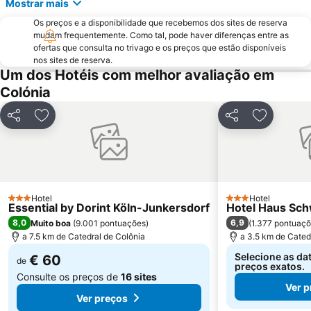
Mostrar mais
BayArena
Theater Bonn - Opernhaus
Os preços e a disponibilidade que recebemos dos sites de reserva
Star Trek Convention - FedCon
Düsseldorf Stadtmitte
mudam frequentemente. Como tal, pode haver diferenças entre as
ofertas que consulta no trivago e os preços que estão disponíveis
Düsseldorf-Marathon
Japan-Tag
nos sites de reserva.
Um dos Hotéis com melhor avaliação em
Oberkassel
Bahnhof Düsseldorf Flughafen
Colónia
Weihnachtsmarkt am Kölner Dom
Haxenhaus zum Rheingarten
Neustadt-Nord
Belgian Quarter
Partilhar
Adicionar aos favoritos
Partilhar
Adicionar
Rhein-Center Köln
Benrath
World Conference Center Bonn
Oberbilk
Bad Godesberg
Königsallee
Werden
Cinedom
Hotel
Hotel
3 Estrelas
3 Estrelas
Essential by Dorint Köln-Junkersdorf
Hotel Haus Sch
8,0
6,9
Muito boa
(
9.001 pontuações
)
(
1.377 pontuaç
a 7.5 km de Catedral de Colônia
a 3.5 km de Cated
Selecione as dat
€ 60
de
preços exatos.
Consulte os preços de
16 sites
Ver p
Ver preços