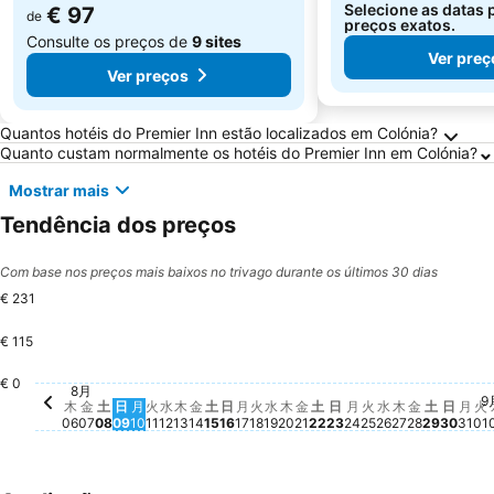
Selecione as datas 
€ 97
de
preços exatos.
Consulte os preços de
9 sites
Ver preç
Ver preços
Perguntas Frequentes sobre Colónia
Quantos hotéis do Premier Inn estão localizados em Colónia?
Quanto custam normalmente os hotéis do Premier Inn em Colónia?
Mostrar mais
Tendência dos preços
Com base nos preços mais baixos no trivago durante os últimos 30 dias
€ 231
€ 115
土, 8月 08
€ 110
€ 0
金, 8月 07
€ 87
日, 8月 16
€ 84
火, 8月 11
€ 81
土, 8月 15
€ 83
火, 8月 18
€ 81
日, 8月 23
€ 81
水, 8月 12
€ 79
金, 8月 21
€ 79
月, 8月 10
€ 78
木, 8月 13
€ 73
8月
木, 8月 06
€ 66
日, 8月 09
€ 60
9
金, 8月 14
Não há preço disponível para esta 
月, 8月 17
Não há preço disponível para 
水, 8月 19
Não há preço disponível p
木, 8月 20
Não há preço disponível 
土, 8月 22
Não há preço disponí
月, 8月 24
Não há preço dis
火, 8月 25
Não há preço d
水, 8月 26
Não há preço
木, 8月 27
Não há preç
金, 8月 2
Não há pr
土, 8月 
Não há 
日, 8
Não h
月,
Não
火
N
木
金
土
日
月
火
水
木
金
土
日
月
火
水
木
金
土
日
月
火
水
木
金
土
日
月
火
06
07
08
09
10
11
12
13
14
15
16
17
18
19
20
21
22
23
24
25
26
27
28
29
30
31
01