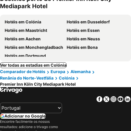
Mediapark Hotel
Hotéis em Colónia
Hotéis em Dusseldorf
Hotéis em Maastricht
Hotéis em Essen
Hotéis em Aachen
Hotéis em Neuss
Hotéis em Monchengladbach
Hotéis em Bona
Hotéis em Dortmund
Ver todas as estadias em Colónia
Comparador de Hotéis
Europa
Alemanha
Renânia do Norte-Vestfália
Colónia
Premier Inn Köln City Mediapark Hotel
Facebook
Twitter
Insta
Yo
Adicionar no Google
Encontre facilmente os nossos
resultados: adicione o trivago como