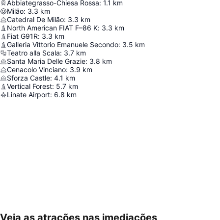
Abbiategrasso-Chiesa Rossa
:
1.1
km
Milão
:
3.3
km
Catedral De Milão
:
3.3
km
North American FIAT F–86 K
:
3.3
km
Fiat G91R
:
3.3
km
Galleria Vittorio Emanuele Secondo
:
3.5
km
Teatro alla Scala
:
3.7
km
Santa Maria Delle Grazie
:
3.8
km
Cenacolo Vinciano
:
3.9
km
Sforza Castle
:
4.1
km
Vertical Forest
:
5.7
km
Linate Airport
:
6.8
km
Veja as atrações nas imediações