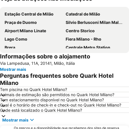
Ampliar mapa
Estação Central de Milão
Catedral de Milão
Praça de Duomo
Silvio Berlusconi Milan Malpensa Airport
Airport Milano Linate
Centro Storico
Lago Como
Fiera Milano - Rho
Brera
Centrale Metro Station
Informações sobre o alojamento
Aeroporto Orio al Serio
Navigli
Via Lampedusa, 11A, 20141, Milão, Itália
Cidade Alta de Bérgamo
Stazione di Bergamo
Mostrar mais
San Siro
Stazione Porta Garibaldi
Perguntas frequentes sobre Quark Hotel
Lampugnano Metro Station
Teatro alla Scala
Milano
San Siro Stadio Metro Station
Autodromo Nazionale Monza
Tem piscina no Quark Hotel Milano?
Animais de estimação são permitidos no Quark Hotel Milano?
Cadorna – Triennale Metro Station
Porta Romana
Tem estacionamento disponível no Quark Hotel Milano?
Qual é o horário de check-in e check-out no Quark Hotel Milano?
Porta Garibaldi
Galeria Vittorio Emanuele II
Onde está localizado o Quark Hotel Milano?
Porta Venezia
Porto Como
Mostrar mais
FieraMilano
Lampugnano
Os preços e a disponibilidade que recebemos dos sites de reserva