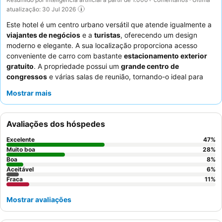
atualização: 30 Jul 2026
Este hotel é um centro urbano versátil que atende igualmente a
viajantes de negócios
e a
turistas
, oferecendo um design
moderno e elegante. A sua localização proporciona acesso
conveniente de carro com bastante
estacionamento exterior
gratuito
. A propriedade possui um
grande centro de
congressos
e várias salas de reunião, tornando-o ideal para
eventos. Os hóspedes elogiam consistentemente o excecional
Mostrar mais
staff e serviço
e o excelente
buffet de pequeno-almoço
com a
sua grande variedade e qualidade. Para uma estadia mais
tranquila, escolha um quarto virado para o jardim, pois alguns
Avaliações dos hóspedes
quartos podem ter ruído das unidades de ar condicionado.
Excelente
47
%
Muito boa
28
%
Boa
8
%
Aceitável
6
%
Fraca
11
%
Mostrar avaliações