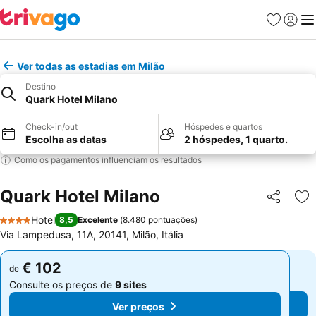
Favoritos
Iniciar
Me
Ver todas as estadias em Milão
Destino
Quark Hotel Milano
Check-in/out
Hóspedes e quartos
Escolha as datas
2 hóspedes, 1 quarto.
Como os pagamentos influenciam os resultados
Quark Hotel Milano
Partilhar
Ad
Hotel
8,5
Excelente
(
8.480 pontuações
)
4 Estrelas
Via Lampedusa, 11A, 20141, Milão, Itália
€ 102
€ 102
de
de
Consulte os preços de
9 sites
Consulte os preços de
9 sites
Ver preços
Ver preços