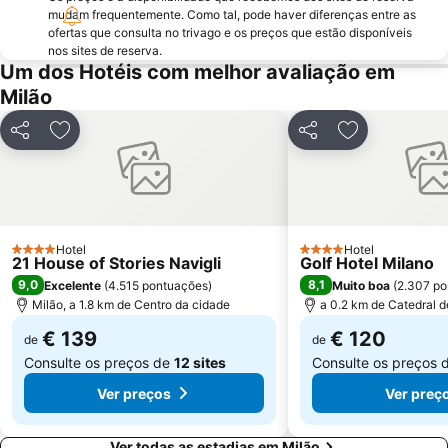
Museo del Duomo di Milano
Funicolare di Città Alta
mudam frequentemente. Como tal, pode haver diferenças entre as
ofertas que consulta no trivago e os preços que estão disponíveis
Teatro Sociale Como
Garibaldi Metro Station
nos sites de reserva.
Boccaleone
Teatro dal Verme
Um dos Hotéis com melhor avaliação em
Milão
Via Montenapoleone
San Siro Ippodromo Metro Station
Bicocca
Porta Genova
Partilhar
Adicionar aos favoritos
Partilhar
Adicionar aos
Castelo Sforzeco
Stazione Milano Lambrate
Zara Metro Station
Bovisa
Assago Milanofiori Forum Metro Station
Università di Pavia
Abbiategrasso Metro Station
Duomo Metro Station
Hotel
Hotel
4 Estrelas
4 Estrelas
21 House of Stories Navigli
Golf Hotel Milano
Porta Venezia Metro Station
Moscova Metro Station
9,0
8,1
Excelente
(
4.515 pontuações
)
Muito boa
(
2.307 po
Città Studi
Isola
Milão, a 1.8 km de Centro da cidade
a 0.2 km de Catedral d
€ 139
€ 120
de
de
Consulte os preços de
12 sites
Consulte os preços 
Ver preços
Ver preç
Ver todas as estadias em Milão