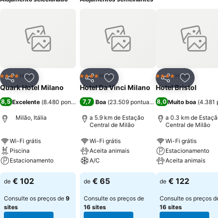
Hotel
Hotel
Hotel
4 Estrelas
4 Estrelas
4 Estrelas
Partilhar
Adicionar aos favoritos
Partilhar
Adicionar aos favoritos
Partilhar
Adicionar
Quark Hotel Milano
Hotel Da Vinci Milano
Hotel Bristol
8,5
7,7
8,0
Excelente
(
8.480 pontuações
)
Boa
(
23.509 pontuações
)
Muito boa
(
4.381 
Milão, Itália
a 5.9 km de Estação
a 0.3 km de Estaçã
Central de Milão
Central de Milão
Wi-Fi grátis
Wi-Fi grátis
Wi-Fi grátis
Piscina
Aceita animais
Estacionamento
Estacionamento
A/C
Aceita animais
€ 102
€ 65
€ 122
de
de
de
Consulte os preços de
9
Consulte os preços de
Consulte os preços d
sites
16 sites
16 sites