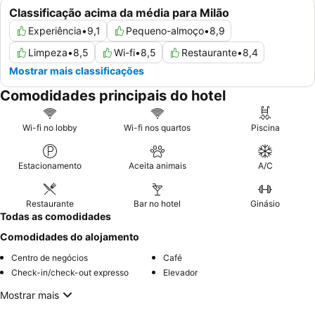
Classificação acima da média para Milão
Experiência
•
9,1
Pequeno-almoço
•
8,9
Limpeza
•
8,5
Wi-fi
•
8,5
Restaurante
•
8,4
Mostrar mais classificações
Comodidades principais do hotel
Wi-fi no lobby
Wi-fi nos quartos
Piscina
Estacionamento
Aceita animais
A/C
Restaurante
Bar no hotel
Ginásio
Todas as comodidades
Comodidades do alojamento
Centro de negócios
Café
Check-in/check-out expresso
Elevador
Mostrar mais