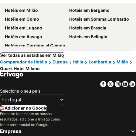
Hotéis em Milão
Hotéis em Bergamo
Hotéis em Como
Hotéis em Somma Lombardo
Hotéis em Lugano
Hotéis em Brescia
Hotéis em Assago
Hotéis em Bellagio
Hotéis em Cardano al Campo
Ver todas as estadias em Milão
Comparador de Hotéis
Europa
Itália
Lombardia
Milão
Quark Hotel Milano
Facebook
Twitter
Insta
Yo
Selecione o seu país
Adicionar no Google
Encontre facilmente os nossos
resultados: adicione o trivago como
fonte preferencial no Google.
Empresa