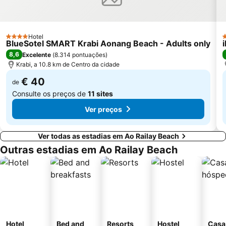
Hotel
4 Estrelas
4
BlueSotel SMART Krabi Aonang Beach - Adults only
8,6
Excelente
(
8.314 pontuações
)
Krabi, a 10.8 km de Centro da cidade
€ 40
de
Consulte os preços de
11 sites
Ver preços
Ver todas as estadias em Ao Railay Beach
Outras estadias em Ao Railay Beach
Hotel
Bed and
Resorts
Hostel
Casa