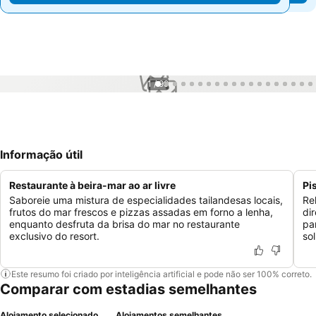
1 / 99
Informação útil
Restaurante à beira-mar ao ar livre
Pi
Saboreie uma mistura de especialidades tailandesas locais,
Rel
frutos do mar frescos e pizzas assadas em forno a lenha,
di
enquanto desfruta da brisa do mar no restaurante
pa
exclusivo do resort.
sol
Este resumo foi criado por inteligência artificial e pode não ser 100% correto.
Comparar com estadias semelhantes
Alojamento selecionado
Alojamentos semelhantes