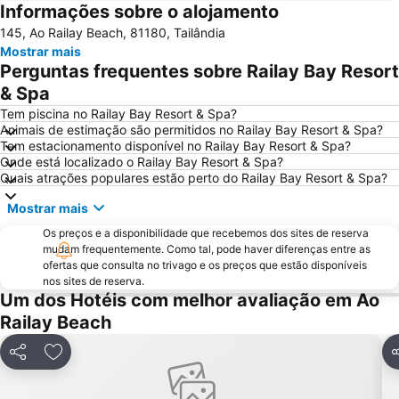
Informações sobre o alojamento
Loh Dalam Bay
Inselrundfahrt Ko Yao Yai
145, Ao Railay Beach, 81180, Tailândia
Phra Ae Beach
Had Chong Lad
Mostrar mais
Perguntas frequentes sobre Railay Bay Resort
& Spa
Tem piscina no Railay Bay Resort & Spa?
Animais de estimação são permitidos no Railay Bay Resort & Spa?
Tem estacionamento disponível no Railay Bay Resort & Spa?
Onde está localizado o Railay Bay Resort & Spa?
Quais atrações populares estão perto do Railay Bay Resort & Spa?
Mostrar mais
Os preços e a disponibilidade que recebemos dos sites de reserva
mudam frequentemente. Como tal, pode haver diferenças entre as
ofertas que consulta no trivago e os preços que estão disponíveis
nos sites de reserva.
Um dos Hotéis com melhor avaliação em Ao
Railay Beach
Partilhar
Adicionar aos favoritos
P