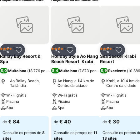
Resort
Hotel
Hotel
4 Estrelas
4 Estrelas
4 Estrelas
Partilhar
Adicionar aos favoritos
Partilhar
Adicionar aos favoritos
Partilhar
Adicionar
Railay Bay Resort &
Holiday Style Ao Nang
Sea Seeker Krabi
Spa
Beach Resort, Krabi
Resort
8,0
8,4
8,9
Muito boa
(
18.776 pontuações
Muito boa
)
(
7.873 pontuações
Excelente
)
(
10.886
Ao Railay Beach,
Ao Nang, a 1.4 km de
Krabi, a 10.4 km de
Tailândia
Centro da cidade
Centro da cidade
Wi-Fi grátis
Wi-Fi grátis
Wi-Fi grátis
Piscina
Piscina
Piscina
Spa
Spa
Spa
Ver preços
Ver preços
Ver preços
€ 84
€ 40
€ 30
de
de
de
Consulte os preços de
8
Consulte os preços de
11
Consulte os preços d
sites
sites
13 sites