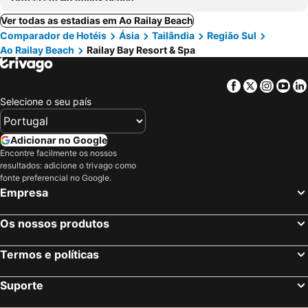
Ver todas as estadias em Ao Railay Beach
Comparador de Hotéis
Ásia
Tailândia
Região Sul
Ao Railay Beach
Railay Bay Resort & Spa
Facebook
Twitter
Insta
Yo
Selecione o seu país
Adicionar no Google
Encontre facilmente os nossos
resultados: adicione o trivago como
fonte preferencial no Google.
Empresa
Os nossos produtos
Termos e políticas
Suporte