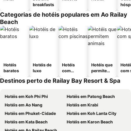
breakfasts
hósp
Categorias de hotéis populares em Ao Railay
Beach
Hotéis
Hotéis de
Hotéis
Hotéis que
Hoté
baratos
luxo
com
permitem
com 
piscinas
animais
Destinos perto de Railay Bay Resort & Spa
Hotéis em Koh Phi Phi
Hotéis em Patong Beach
Hotéis em Ao Nang
Hotéis em Krabi
Hotéis em Phuket-Cidade
Hotéis em Koh Lanta City
Hotéis em Kata Beach
Hotéis em Karon Beach
Hotéis em Ao Railay Beach