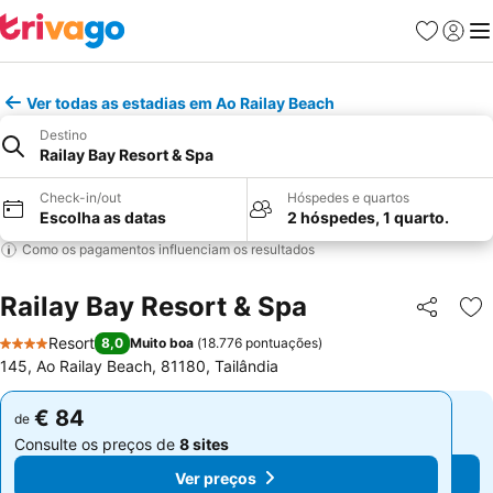
Favoritos
Iniciar
Me
Ver todas as estadias em Ao Railay Beach
Destino
Railay Bay Resort & Spa
Check-in/out
Hóspedes e quartos
Escolha as datas
2 hóspedes, 1 quarto.
Como os pagamentos influenciam os resultados
Railay Bay Resort & Spa
Partilhar
Ad
Resort
8,0
Muito boa
(
18.776 pontuações
)
4 Estrelas
145, Ao Railay Beach, 81180, Tailândia
€ 84
€ 84
de
de
Consulte os preços de
8 sites
Consulte os preços de
8 sites
Ver preços
Ver preços