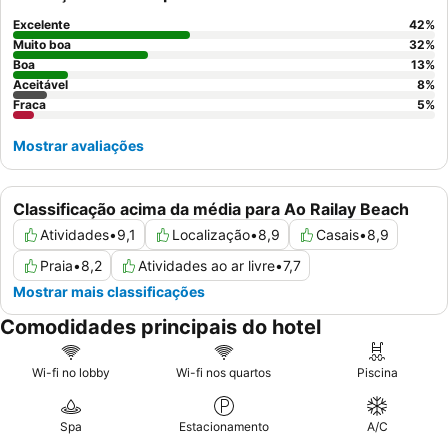
Excelente
42
%
Muito boa
32
%
Boa
13
%
Aceitável
8
%
Fraca
5
%
Mostrar avaliações
Classificação acima da média para Ao Railay Beach
Atividades
•
9,1
Localização
•
8,9
Casais
•
8,9
Praia
•
8,2
Atividades ao ar livre
•
7,7
Mostrar mais classificações
Comodidades principais do hotel
Wi-fi no lobby
Wi-fi nos quartos
Piscina
Spa
Estacionamento
A/C