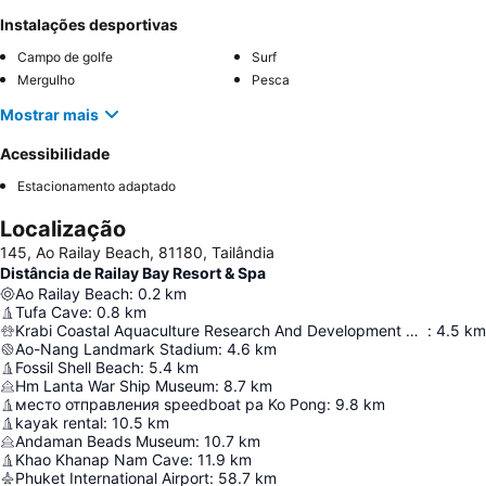
Instalações desportivas
Campo de golfe
Surf
Mergulho
Pesca
Mostrar mais
Acessibilidade
Estacionamento adaptado
Localização
145, Ao Railay Beach, 81180, Tailândia
Distância de Railay Bay Resort & Spa
Ao Railay Beach
:
0.2
km
Tufa Cave
:
0.8
km
Krabi Coastal Aquaculture Research And Development Center
:
4.5
km
Ao-Nang Landmark Stadium
:
4.6
km
Fossil Shell Beach
:
5.4
km
Hm Lanta War Ship Museum
:
8.7
km
место отправления speedboat ра Ko Pong
:
9.8
km
kayak rental
:
10.5
km
Andaman Beads Museum
:
10.7
km
Khao Khanap Nam Cave
:
11.9
km
Phuket International Airport
:
58.7
km