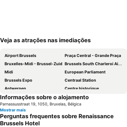
Veja as atrações nas imediações
Ampliar mapa
Airport Brussels
Praça Central - Grande Praça
Bruxelles-Midi - Brussel-Zuid
Brussels South Charleroi Airport
Midi
European Parliament
Brussels Expo
Centraal Station
Antwerpen
Centre historique
Informações sobre o alojamento
Parque do Cinqüentenário
Bruxelles-Nord - Brussel-Noord
Parnassusstraat 19, 1050, Bruxelas, Bélgica
Européen
Station Leuven
Mostrar mais
Estádio Rei Baldoíno
Centro Belga das Histórias em Quadrinho
Perguntas frequentes sobre Renaissance
Atomium
Port of Antwerp
Brussels Hotel