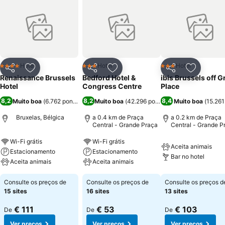
Hotel
Hotel
Hotel
4 Estrelas
3 Estrelas
3 Estrelas
Partilhar
Adicionar aos favoritos
Partilhar
Adicionar aos favoritos
Partilhar
Adicionar
Renaissance Brussels
Bedford Hotel &
ibis Brussels off 
Hotel
Congress Centre
Place
8,2
8,2
8,4
Muito boa
(
6.762 pontuações
Muito boa
)
(
42.296 pontuações
Muito boa
)
(
15.26
Bruxelas, Bélgica
a 0.4 km de Praça
a 0.2 km de Praça
Central - Grande Praça
Central - Grande P
Wi-Fi grátis
Wi-Fi grátis
Aceita animais
Estacionamento
Estacionamento
Bar no hotel
Aceita animais
Aceita animais
Consulte os preços de
Consulte os preços de
Consulte os preços d
15 sites
16 sites
13 sites
€ 111
€ 53
€ 103
De
De
De
Ver preços
Ver preços
Ver preços