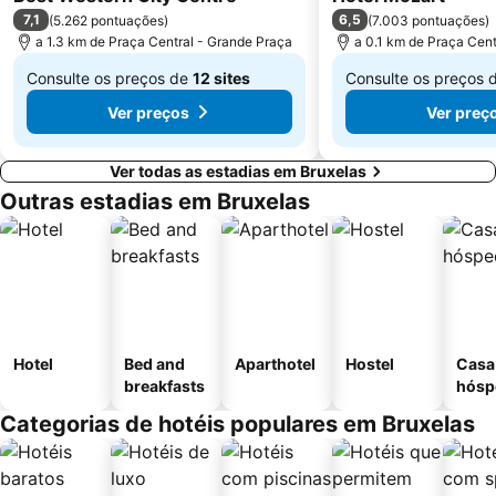
7,1
6,5
(
5.262 pontuações
)
(
7.003 pontuações
)
a 1.3 km de Praça Central - Grande Praça
a 0.1 km de Praça Cent
Consulte os preços de
12 sites
Consulte os preços 
De
De
Ver preços
Ver preç
€ 95
€ 102
Ver todas as estadias em Bruxelas
Outras estadias em Bruxelas
Hotel
Bed and
Aparthotel
Hostel
Casa
breakfasts
hósp
Categorias de hotéis populares em Bruxelas