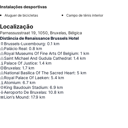
Instalações desportivas
Aluguer de bicicletas
Campo de ténis interior
Localização
Parnassusstraat 19, 1050, Bruxelas, Bélgica
Distância de Renaissance Brussels Hotel
Brussels-Luxembourg
:
0.1
km
Palácio Real
:
0.8
km
Royal Museums Of Fine Arts Of Belgium
:
1
km
Saint Michael And Gudula Cathedral
:
1.4
km
Palace Of Justice
:
1.4
km
Bruxelas
:
1.7
km
National Basilica Of The Sacred Heart
:
5
km
Royal Palace Of Laeken
:
5.4
km
Atomium
:
6.7
km
King Baudouin Stadium
:
6.9
km
Aeroporto De Bruxelas
:
10.8
km
Lion's Mound
:
17.9
km