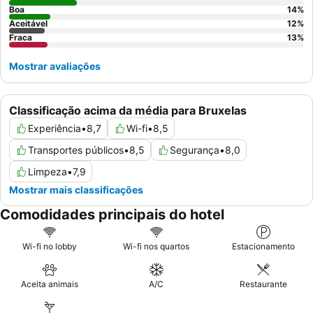
Boa
14
%
Aceitável
12
%
Fraca
13
%
Mostrar avaliações
Classificação acima da média para Bruxelas
Experiência
•
8,7
Wi-fi
•
8,5
Transportes públicos
•
8,5
Segurança
•
8,0
Limpeza
•
7,9
Mostrar mais classificações
Comodidades principais do hotel
Wi-fi no lobby
Wi-fi nos quartos
Estacionamento
Aceita animais
A/C
Restaurante