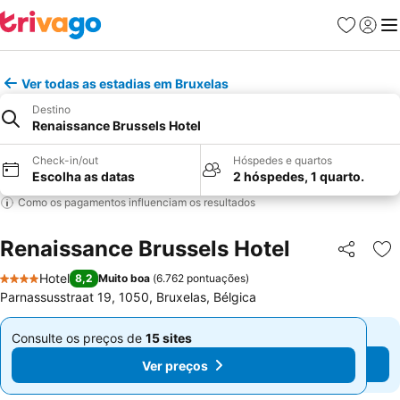
Favoritos
Iniciar
Me
Ver todas as estadias em Bruxelas
Destino
Renaissance Brussels Hotel
Check-in/out
Hóspedes e quartos
Escolha as datas
2 hóspedes, 1 quarto.
Como os pagamentos influenciam os resultados
Renaissance Brussels Hotel
Partilhar
Ad
Hotel
8,2
Muito boa
(
6.762 pontuações
)
4 Estrelas
Parnassusstraat 19, 1050, Bruxelas, Bélgica
Consulte os preços de
15 sites
Consulte os preços de
15 sites
De
De
Ver preços
Ver preços
€ 111
€ 111