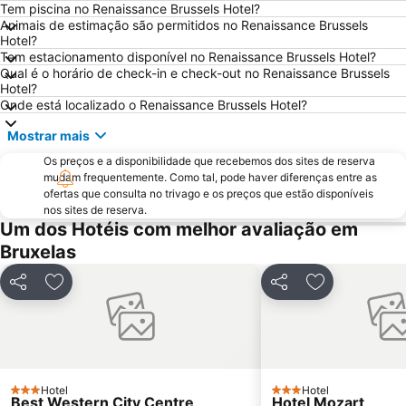
Brussels Park
Pairi Daiza
Tem piscina no Renaissance Brussels Hotel?
Animais de estimação são permitidos no Renaissance Brussels
Place Sainte-Catherine
Aula Magna
Hotel?
Tem estacionamento disponível no Renaissance Brussels Hotel?
Bourse de Bruxelles
Cinemateca Real da Bélgica
Qual é o horário de check-in e check-out no Renaissance Brussels
Grote Markt
Jeu de Balle Flea Market
Hotel?
Onde está localizado o Renaissance Brussels Hotel?
Forest National
Provinciaal Domein de Gavers
Mostrar mais
Patria
Hoboken
Os preços e a disponibilidade que recebemos dos sites de reserva
Flagey
Sablon
mudam frequentemente. Como tal, pode haver diferenças entre as
Libertés
Rue des Bouchers - Beenhouwersstraat
ofertas que consulta no trivago e os preços que estão disponíveis
nos sites de reserva.
City2
Walibi Belgium
Um dos Hotéis com melhor avaliação em
Provinciaal Recreatiedomein De Schorre
Deurne
Bruxelas
Merksem
Parc Léopold
Partilhar
Adicionar aos favoritos
Partilhar
Adicionar aos
Matongue
King's Square
du Cinquantenaire
Solvay House
Palais de Justice
Manneken Pis
Le Botanique
Nord
Hotel
Hotel
3 Estrelas
3 Estrelas
Best Western City Centre
Hotel Mozart
Bois de la Cambre
Leuven in Scene