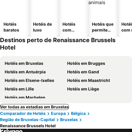
Hotéis
Hotéis de
Hotéis
Hotéis que
Hoté
baratos
luxo
com
permitem
com 
piscinas
animais
Destinos perto de Renaissance Brussels
Hotel
Hotéis em Bruxelas
Hotéis em Brugges
Hotéis em Antuérpia
Hotéis em Gand
Hotéis em Elsene-Ixelles
Hotéis em Maastricht
Hotéis em Lille
Hotéis em Liège
Hotéis em Machelen
Ver todas as estadias em Bruxelas
Comparador de Hotéis
Europa
Bélgica
Região de Bruxelas-Capital
Bruxelas
Renaissance Brussels Hotel