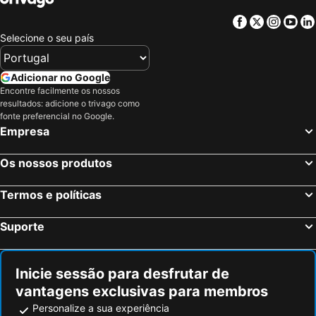
Facebook
Twitter
Insta
Yo
Selecione o seu país
Adicionar no Google
Encontre facilmente os nossos
resultados: adicione o trivago como
fonte preferencial no Google.
Empresa
Os nossos produtos
Termos e políticas
Suporte
Inicie sessão para desfrutar de
vantagens exclusivas para membros
Personalize a sua experiência