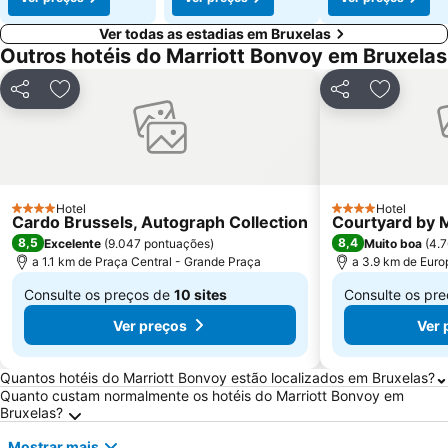
Ver todas as estadias em Bruxelas
Outros hotéis do Marriott Bonvoy em Bruxelas
Partilhar
Adicionar aos favoritos
Partilhar
Adicionar
Hotel
Hotel
4 Estrelas
4 Estrelas
Cardo Brussels, Autograph Collection
Courtyard by M
8,5
8,4
Excelente
(
9.047 pontuações
)
Muito boa
(
4.7
a 1.1 km de Praça Central - Grande Praça
a 3.9 km de Euro
Consulte os preços de
10 sites
Consulte os pr
De
De
Ver preços
Ver 
€ 148
€ 111
Perguntas Frequentes sobre Bruxelas
Quantos hotéis do Marriott Bonvoy estão localizados em Bruxelas?
Quanto custam normalmente os hotéis do Marriott Bonvoy em
Bruxelas?
Mostrar mais