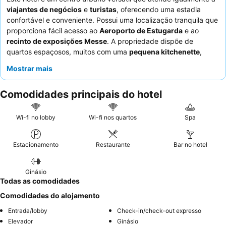
viajantes de negócios
e
turistas
, oferecendo uma estadia
confortável e conveniente. Possui uma localização tranquila que
proporciona fácil acesso ao
Aeroporto de Estugarda
e ao
recinto de exposições Messe
. A propriedade dispõe de
quartos espaçosos, muitos com uma
pequena kitchenette
,
ideais para estadias prolongadas. Os hóspedes elogiam
Mostrar mais
consistentemente o
serviço excecional
da equipa da receção e
o extenso
buffet de pequeno-almoço
. Para uma experiência
Comodidades principais do hotel
mais tranquila, os hóspedes devem solicitar um quarto virado
para o jardim.
Wi-fi no lobby
Wi-fi nos quartos
Spa
Estacionamento
Restaurante
Bar no hotel
Ginásio
Todas as comodidades
Comodidades do alojamento
Entrada/lobby
Check-in/check-out expresso
Elevador
Ginásio