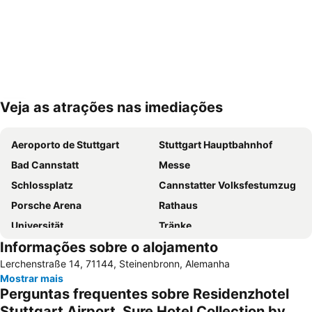
Veja as atrações nas imediações
Ampliar mapa
Aeroporto de Stuttgart
Stuttgart Hauptbahnhof
Bad Cannstatt
Messe
Schlossplatz
Cannstatter Volksfestumzug
Porsche Arena
Rathaus
Universität
Tränke
Informações sobre o alojamento
Kräuterhaus Sanct Bernhard
Mercedes-Benz Museum
Lerchenstraße 14, 71144, Steinenbronn, Alemanha
Plieningen
Hohenheim
Mostrar mais
Degerloch
Stuttgarter Weihnachtsmarkt
Perguntas frequentes sobre Residenzhotel
Wasen
Mercedes-Benz Arena
Stuttgart Airport, Sure Hotel Collection by