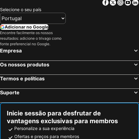
Facebook
Twitter
Insta
Yo
Selecione o seu país
Adicionar no Google
Encontre facilmente os nossos
resultados: adicione o trivago como
fonte preferencial no Google.
Empresa
Os nossos produtos
Termos e políticas
Suporte
Inicie sessão para desfrutar de
vantagens exclusivas para membros
Personalize a sua experiência
Ofertas e preços para membros