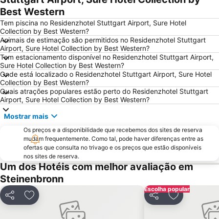
Best Western
Stuttgart Spring Beer Festival
Schwabenquellen Thermal Spa
Tem piscina no Residenzhotel Stuttgart Airport, Sure Hotel
Steckfeld
Ambiente
Collection by Best Western?
Solitude Palace
Rathausplatz Kirchentellinsfurt
Animais de estimação são permitidos no Residenzhotel Stuttgart
Airport, Sure Hotel Collection by Best Western?
La Torre
Giebel
Tem estacionamento disponível no Residenzhotel Stuttgart Airport,
Sure Hotel Collection by Best Western?
City Hall Leonberg
Bahnhof Ludwigsburg
Onde está localizado o Residenzhotel Stuttgart Airport, Sure Hotel
Hohenzollern Castle
Collection by Best Western?
Quais atrações populares estão perto do Residenzhotel Stuttgart
Airport, Sure Hotel Collection by Best Western?
Mostrar mais
Os preços e a disponibilidade que recebemos dos sites de reserva
mudam frequentemente. Como tal, pode haver diferenças entre as
ofertas que consulta no trivago e os preços que estão disponíveis
nos sites de reserva.
Um dos Hotéis com melhor avaliação em
Steinenbronn
Escolha popular
Partilhar
Adicionar aos favoritos
Partilhar
Adicionar ao