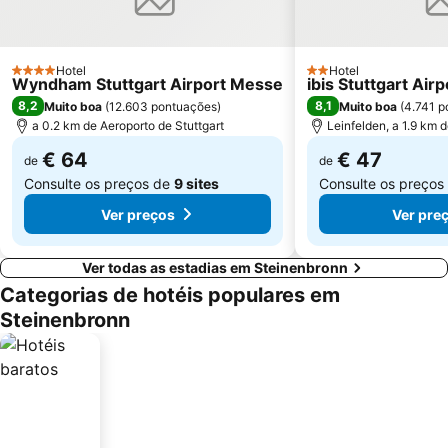
Hotel
Hotel
4 Estrelas
2 Estrelas
Wyndham Stuttgart Airport Messe
ibis Stuttgart Air
8,2
8,1
Muito boa
(
12.603 pontuações
)
Muito boa
(
4.741 p
a 0.2 km de Aeroporto de Stuttgart
Leinfelden, a 1.9 km 
€ 64
€ 47
de
de
Consulte os preços de
9 sites
Consulte os preços
Ver preços
Ver pre
Ver todas as estadias em Steinenbronn
Categorias de hotéis populares em
Steinenbronn