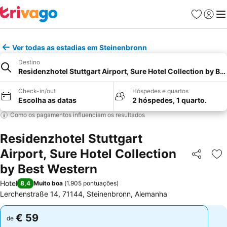
Favoritos
Iniciar
Me
Ver todas as estadias em Steinenbronn
Destino
Residenzhotel Stuttgart Airport, Sure Hotel Collection by Be
Check-in/out
Hóspedes e quartos
Escolha as datas
2 hóspedes, 1 quarto.
Como os pagamentos influenciam os resultados
Residenzhotel Stuttgart
Airport, Sure Hotel Collection
Partilhar
Ad
by Best Western
Hotel
8,4
Muito boa
(
1.905 pontuações
)
Lerchenstraße 14, 71144, Steinenbronn, Alemanha
€ 59
€ 59
de
de