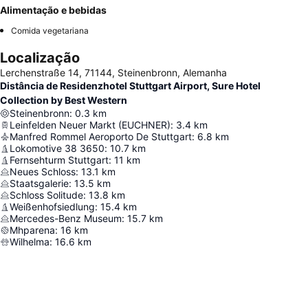
Alimentação e bebidas
Comida vegetariana
Localização
Lerchenstraße 14, 71144, Steinenbronn, Alemanha
Distância de Residenzhotel Stuttgart Airport, Sure Hotel
Collection by Best Western
Steinenbronn
:
0.3
km
Leinfelden Neuer Markt (EUCHNER)
:
3.4
km
Manfred Rommel Aeroporto De Stuttgart
:
6.8
km
Lokomotive 38 3650
:
10.7
km
Fernsehturm Stuttgart
:
11
km
Neues Schloss
:
13.1
km
Staatsgalerie
:
13.5
km
Schloss Solitude
:
13.8
km
Weißenhofsiedlung
:
15.4
km
Mercedes-Benz Museum
:
15.7
km
Mhparena
:
16
km
Wilhelma
:
16.6
km