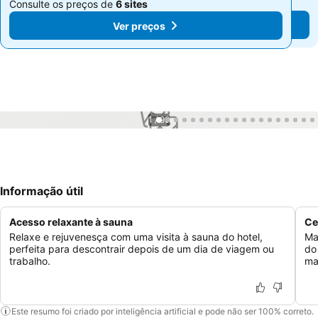
Consulte os preços de
6 sites
Consulte os preços de
6 sites
Ver preços
Ver preços
1 / 99
Informação útil
Acesso relaxante à sauna
Ce
Relaxe e rejuvenesça com uma visita à sauna do hotel,
Ma
perfeita para descontrair depois de um dia de viagem ou
do
trabalho.
ma
Este resumo foi criado por inteligência artificial e pode não ser 100% correto.