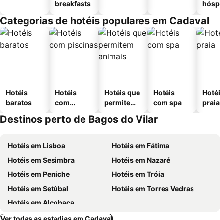
breakfasts
hósp
Categorias de hotéis populares em Cadaval
Hotéis
Hotéis
Hotéis que
Hotéis
Hotéi
baratos
com
permitem
com spa
praia
piscinas
animais
Destinos perto de Bagos do Vilar
Hotéis em Lisboa
Hotéis em Fátima
Hotéis em Sesimbra
Hotéis em Nazaré
Hotéis em Peniche
Hotéis em Tróia
Hotéis em Setúbal
Hotéis em Torres Vedras
Hotéis em Alcobaça
Ver todas as estadias em Cadaval