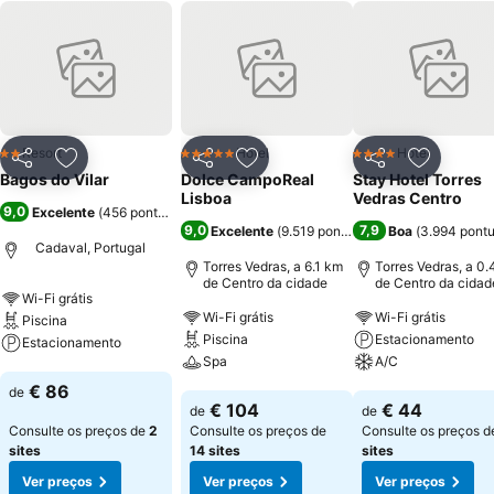
Resort
Hotel
Hotel
2 Estrelas
5 Estrelas
4 Estrelas
Partilhar
Adicionar aos favoritos
Partilhar
Adicionar aos favoritos
Partilhar
Adicionar
Bagos do Vilar
Dolce CampoReal
Stay Hotel Torres
Lisboa
Vedras Centro
9,0
Excelente
(
456 pontuações
)
9,0
7,9
Excelente
(
9.519 pontuações
Boa
)
(
3.994 pont
Cadaval, Portugal
Torres Vedras, a 6.1 km
Torres Vedras, a 0
de Centro da cidade
de Centro da cidad
Wi-Fi grátis
Wi-Fi grátis
Wi-Fi grátis
Piscina
Piscina
Estacionamento
Estacionamento
Spa
A/C
Ver preços
€ 86
de
Ver preços
Ver preços
€ 104
€ 44
de
de
Consulte os preços de
2
Consulte os preços de
Consulte os preços 
sites
14 sites
sites
Ver preços
Ver preços
Ver preços