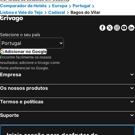
Comparador de Hotéis
Europa
Portugal
Lisboa e Vale do Tejo
Cadaval
Bagos do Vilar
Facebook
Twitter
Insta
Yo
Selecione o seu país
Adicionar no Google
Encontre facilmente os nossos
resultados: adicione o trivago como
fonte preferencial no Google.
Empresa
Os nossos produtos
Termos e políticas
Suporte