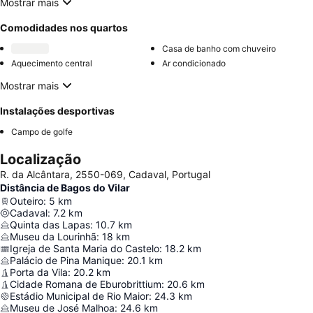
Mostrar mais
Comodidades nos quartos
Casa de banho com chuveiro
Aquecimento central
Ar condicionado
Mostrar mais
Instalações desportivas
Campo de golfe
Localização
R. da Alcântara, 2550-069, Cadaval, Portugal
Distância de Bagos do Vilar
Outeiro
:
5
km
Cadaval
:
7.2
km
Quinta das Lapas
:
10.7
km
Museu da Lourinhã
:
18
km
Igreja de Santa Maria do Castelo
:
18.2
km
Palácio de Pina Manique
:
20.1
km
Porta da Vila
:
20.2
km
Cidade Romana de Eburobrittium
:
20.6
km
Estádio Municipal de Rio Maior
:
24.3
km
Museu de José Malhoa
:
24.6
km