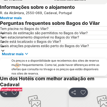
Informações sobre o alojamento
Jardim Zoológico de Lisboa
Pavilhão Atlântico
R. da Alcântara, 2550-069, Cadaval, Portugal
Benfica
Praias de Santa Cruz
Mostrar mais
Praça de Touros de Campo Pequeno
Praia das Azenhas do Mar
Perguntas frequentes sobre Bagos do Vilar
Estação de Caminhos de Ferro de Sete Rios
Areia Branca
Tem piscina no Bagos do Vilar?
Animais de estimação são permitidos no Bagos do Vilar?
Lagoa de Óbidos
Praia d'El Rey Golf & CC
Tem estacionamento disponível no Bagos do Vilar?
Foz do Arelho
Praia das Maçãs
Onde está localizado o Bagos do Vilar?
Quais atrações populares estão perto do Bagos do Vilar?
Praia da Ericeira
Campo Grande
Mostrar mais
Oceanário de Lisboa
Alvalade
Os preços e a disponibilidade que recebemos dos sites de reserva
Gare do Oriente
Centro Comercial Vasco da Gama
mudam frequentemente. Como tal, pode haver diferenças entre as
Centro Colombo
Estádio José Alvalade
ofertas que consulta no trivago e os preços que estão disponíveis
nos sites de reserva.
Lumiar
Monumento Comemorativo da Batalha do Vimeiro
Um dos Hotéis com melhor avaliação em
Mosteiro de Alcobaça
Telheiras
Cadaval
Escolha popular
KidZania
Buddha Eden Garden - Jardim da Paz
Partilhar
Adicionar aos favoritos
Partilhar
Adicionar aos
Pavilhão Multiusos de Odivelas
Parque Natural Sintra-Cascais
FIL Feira Internacional de Lisboa
Estação Ferroviária de Entrecampos