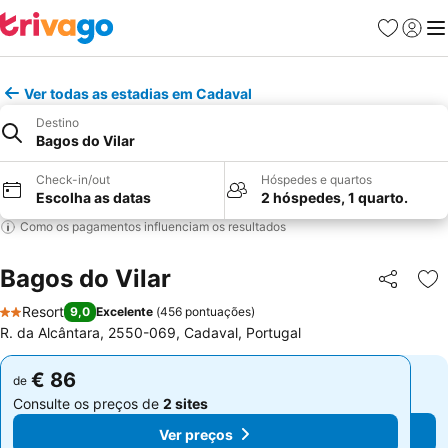
Favoritos
Iniciar
Me
Ver todas as estadias em Cadaval
Destino
Bagos do Vilar
Check-in/out
Hóspedes e quartos
Escolha as datas
2 hóspedes, 1 quarto.
Como os pagamentos influenciam os resultados
Bagos do Vilar
Partilhar
Ad
Resort
9,0
Excelente
(
456 pontuações
)
2 Estrelas
R. da Alcântara, 2550-069, Cadaval, Portugal
€ 86
€ 86
de
de
Consulte os preços de
2 sites
Consulte os preços de
2 sites
Ver preços
Ver preços