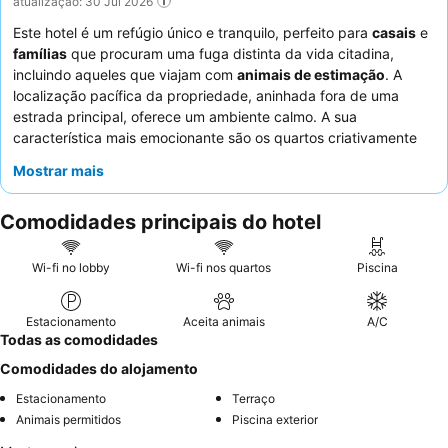
atualização: 30 Jul 2026
Este hotel é um refúgio único e tranquilo, perfeito para
casais
e
famílias
que procuram uma fuga distinta da vida citadina,
incluindo aqueles que viajam com
animais de estimação
. A
localização pacífica da propriedade, aninhada fora de uma
estrada principal, oferece um ambiente calmo. A sua
característica mais emocionante são os quartos criativamente
projetados, muitos dos quais são contentores de vinho
Mostrar mais
convertidos, com alguns até apresentando
camas suspensas
.
Os hóspedes elogiam consistentemente a hospitalidade
Comodidades principais do hotel
excecional do pessoal e o pequeno-almoço variado e de alta
qualidade. Para uma experiência verdadeiramente única,
considere reservar um dos inovadores quartos em contentores
Wi-fi no lobby
Wi-fi nos quartos
Piscina
de vinho para uma estadia memorável.
Estacionamento
Aceita animais
A/C
Todas as comodidades
Comodidades do alojamento
Estacionamento
Terraço
Animais permitidos
Piscina exterior