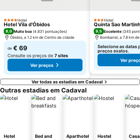
Moscavide Metro Station
Saldanha Metro Station
Serra do Montejunto
Praia das Berlengas
Hotel
Hotel
4 Estrelas
Lisbon Zoo
Salir do Porto
3 Estrelas
Hotel Vila d'Óbidos
Quinta Sao Martin
8,0
9,5
Muito boa
(
4.831 pontuações
)
Excelente
(
345 pon
Porto Novo Beach
Praia do Magoito
Óbidos, a 1.2 km de Centro da cidade
Bombarral, a 7.8 km de
Castelo de Óbidos
Sítio da Nazaré
Selecione as datas 
€ 69
de
preços exatos.
Consulte os preços de
7 sites
Ver preç
Ver preços
Ver todas as estadias em Cadaval
Outras estadias em Cadaval
Hotel
Bed and
Aparthotel
Hostel
Casa