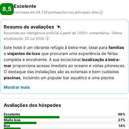
Excelente
8,5
com base em 24.739 pontuações nos principais
sites
Resumo de avaliações
Resumido por inteligência artificial a partir de 1.000+ comentários · Última
atualização: 30 Jul 2026
Este hotel é um vibrante refúgio à beira-mar, ideal para
famílias
e
viajantes de luxo
que procuram uma experiência de férias
completa e envolvente. A sua excecional
localização à beira-
mar
proporciona acesso imediato ao oceano e vistas pitorescas.
O destaque das instalações são as extensas e bem cuidadas
piscinas
, incluindo um popular bar aquático e uma piscina
dedicada para crianças. Os hóspedes elogiam
Mostrar mais
consistentemente o
staff atencioso e simpático
e a
grande
variedade do buffet
, especialmente as saladas frescas, frutas e
carnes acabadas de cozinhar. Para uma estadia melhorada,
Avaliações dos hóspedes
considere reservar um quarto com
vistas para o mar
ou um
jacuzzi interior para uma experiência verdadeiramente luxuosa.
Excelente
46
%
Muito boa
27
%
Boa
14
%