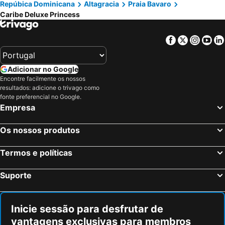
Repúbica Dominicana
Altagracia
Praia Bavaro
Caribe Deluxe Princess
Facebook
Twitter
Insta
Yo
Adicionar no Google
Encontre facilmente os nossos
resultados: adicione o trivago como
fonte preferencial no Google.
Empresa
Os nossos produtos
Termos e políticas
Suporte
Inicie sessão para desfrutar de
vantagens exclusivas para membros