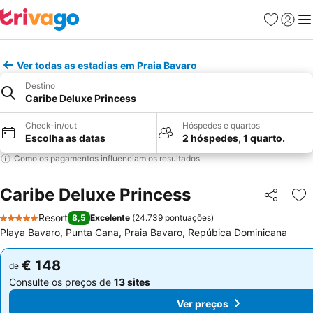
Favoritos
Iniciar
Me
Ver todas as estadias em Praia Bavaro
Destino
Caribe Deluxe Princess
Check-in/out
Hóspedes e quartos
Escolha as datas
2 hóspedes, 1 quarto.
Como os pagamentos influenciam os resultados
Caribe Deluxe Princess
Partilhar
Ad
Resort
8,5
Excelente
(
24.739 pontuações
)
5 Estrelas
Playa Bavaro, Punta Cana, Praia Bavaro, Repúbica Dominicana
€ 148
€ 148
de
de
Consulte os preços de
13 sites
Consulte os preços de
13 sites
Ver preços
Ver preços