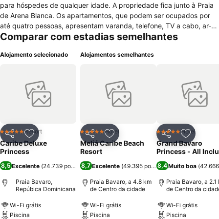
para hóspedes de qualquer idade. A propriedade fica junto à Praia
de Arena Blanca. Os apartamentos, que podem ser ocupados por
até quatro pessoas, apresentam varanda, telefone, TV a cabo, ar-
Comparar com estadias semelhantes
condicionado, frigobar e cofre. Alguns quartos têm cafeteira, ferro e
tábua de passar. Há secador de cabelos nos banheiros. O Caribe
Alojamento selecionado
Alojamentos semelhantes
Club Princess Beach Resort & Spa possui áreas para crianças e
adolescentes, boate e aula de mergulho. É possível praticar
esportes aquáticos não-motorizados, divertir-se no mini-golfe, usar
bicicletas e brincar nos jogos de mesa. O Wi-Fi é gratuito nas áreas
comuns. A propriedade funciona no sistema all-inclusive, com
diárias que contemplam todas as refeições. Entre os seis
restaurantes do local, destaque para o Shangay Asian, com
gastronomia asiática, e o Mamma Mia, com comida italiana. Há
Resort
Hotel
Hotel
5 Estrelas
5 Estrelas
5 Estrelas
Partilhar
Adicionar aos favoritos
Partilhar
Adicionar aos favoritos
Partilhar
Adicionar
quatro bares no hotel. O Museu de Aromas fica a aproximadamente
Caribe Deluxe
Meliá Caribe Beach
Grand Bavaro
seis quilômetros. Dirigindo, leva-se menos de meia hora até o
Princess
Resort
Princess - All Incl
Aeroporto Internacional de Punta Cana.
8,5
8,7
8,4
Excelente
(
24.739 pontuações
Excelente
)
(
49.395 pontuações
Muito boa
)
(
42.666
Praia Bavaro,
Praia Bavaro, a 4.8 km
Praia Bavaro, a 2.1
Repúbica Dominicana
de Centro da cidade
de Centro da cidad
Wi-Fi grátis
Wi-Fi grátis
Wi-Fi grátis
Piscina
Piscina
Piscina