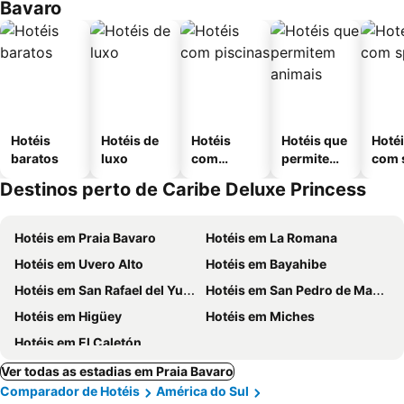
Bavaro
Hotéis
Hotéis de
Hotéis
Hotéis que
Hoté
baratos
luxo
com
permitem
com 
piscinas
animais
Destinos perto de Caribe Deluxe Princess
Hotéis em Praia Bavaro
Hotéis em La Romana
Hotéis em Uvero Alto
Hotéis em Bayahibe
Hotéis em San Rafael del Yuma
Hotéis em San Pedro de Macoris
Hotéis em Higüey
Hotéis em Miches
Hotéis em El Caletón
Ver todas as estadias em Praia Bavaro
Comparador de Hotéis
América do Sul