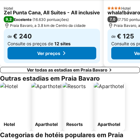
Hotel
Hotel
4 Estrelas
Zel Punta Cana, All Suites - All inclusive
whala!bávar
9,2
7,0
Excelente
(
16.630 pontuações
)
(
7.750 pont
Praia Bavaro, a 3.8 km de Centro da cidade
Praia Bavaro, 
€ 240
€ 125
de
de
Consulte os preços de
12 sites
Consulte os 
Ver preços
Ve
Ver todas as estadias em Praia Bavaro
Outras estadias em Praia Bavaro
Hotel
Aparthotel
Resorts
Aparthotel
Categorias de hotéis populares em Praia