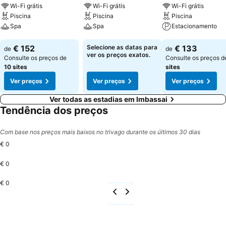
Wi-Fi grátis
Wi-Fi grátis
Wi-Fi grátis
Piscina
Piscina
Piscina
Spa
Spa
Estacionamento
Ver preços
Ver preços
Ver preços
€ 152
Selecione as datas para
€ 133
de
de
ver os preços exatos.
Consulte os preços de
Consulte os preços 
10 sites
sites
Ver preços
Ver preços
Ver preços
Ver todas as estadias em Imbassai
Tendência dos preços
Com base nos preços mais baixos no trivago durante os últimos 30 dias
€ 0
€ 0
€ 0