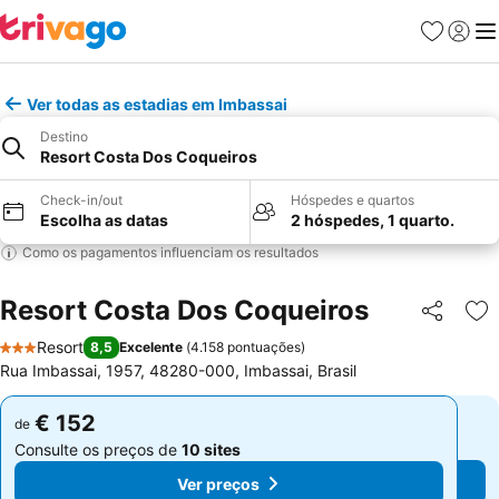
Favoritos
Iniciar
Me
Ver todas as estadias em Imbassai
Destino
Resort Costa Dos Coqueiros
Check-in/out
Hóspedes e quartos
Escolha as datas
2 hóspedes, 1 quarto.
Como os pagamentos influenciam os resultados
Resort Costa Dos Coqueiros
Partilhar
Ad
Resort
8,5
Excelente
(
4.158 pontuações
)
3 Estrelas
Rua Imbassai, 1957, 48280-000, Imbassai, Brasil
€ 152
€ 152
de
de
Consulte os preços de
10 sites
Consulte os preços de
10 sites
Ver preços
Ver preços