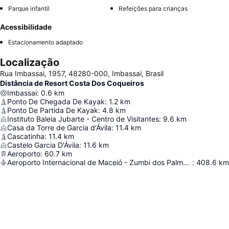
Parque infantil
Refeições para crianças
Acessibilidade
Estacionamento adaptado
Localização
Rua Imbassai, 1957, 48280-000, Imbassai, Brasil
Distância de Resort Costa Dos Coqueiros
Imbassai
:
0.6
km
Ponto De Chegada De Kayak
:
1.2
km
Ponto De Partida De Kayak
:
4.8
km
Instituto Baleia Jubarte - Centro de Visitantes
:
9.6
km
Casa da Torre de Garcia d'Ávila
:
11.4
km
Cascatinha
:
11.4
km
Castelo Garcia D'Ávila
:
11.6
km
Aeroporto
:
60.7
km
Aeroporto Internacional de Maceió - Zumbi dos Palmares
:
408.6
km