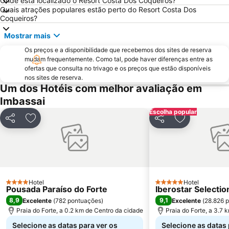
Onde está localizado o Resort Costa Dos Coqueiros?
Quais atrações populares estão perto do Resort Costa Dos
Coqueiros?
Mostrar mais
Os preços e a disponibilidade que recebemos dos sites de reserva
mudam frequentemente. Como tal, pode haver diferenças entre as
ofertas que consulta no trivago e os preços que estão disponíveis
nos sites de reserva.
Um dos Hotéis com melhor avaliação em
Imbassai
Escolha popular
Partilhar
Adicionar aos favoritos
Partilhar
Adicionar ao
Hotel
Hotel
4 Estrelas
5 Estrelas
Pousada Paraíso do Forte
Iberostar Selectio
8,9
9,1
Excelente
(
782 pontuações
)
Excelente
(
28.826 
Praia do Forte, a 0.2 km de Centro da cidade
Praia do Forte, a 3.7 
Selecione as datas para ver os
Selecione as datas 