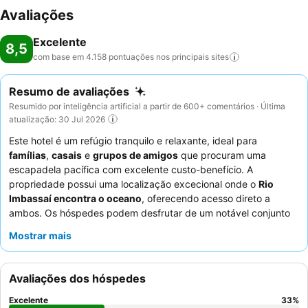
Avaliações
Excelente
8,5
com base em 4.158 pontuações nos principais
sites
Resumo de avaliações
Resumido por inteligência artificial a partir de 600+ comentários · Última
atualização: 30 Jul 2026
Este hotel é um refúgio tranquilo e relaxante, ideal para
famílias
,
casais
e
grupos de amigos
que procuram uma
escapadela pacífica com excelente custo-benefício. A
propriedade possui uma localização excecional onde o
Rio
Imbassaí encontra o oceano
, oferecendo acesso direto a
ambos. Os hóspedes podem desfrutar de um notável conjunto
de
sete piscinas
, incluindo uma piscina estilo "prainha"
Mostrar mais
recentemente renovada e uma opção aquecida, garantindo
espaço suficiente para todos. O
staff
atencioso e cordial recebe
elogios constantes, e os
buffets de pequeno-almoço e jantar
Avaliações dos hóspedes
são frequentemente destacados pela sua variedade e sabores
regionais. Para uma estadia mais tranquila, considere solicitar
Excelente
33
%