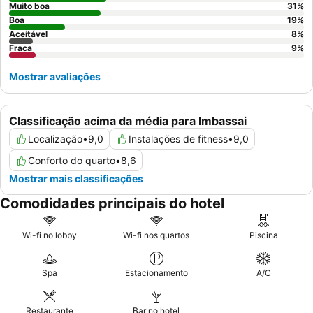
um quarto com vista para o jardim.
Muito boa
31
%
Boa
19
%
Aceitável
8
%
Fraca
9
%
Mostrar avaliações
Classificação acima da média para Imbassai
Localização
•
9,0
Instalações de fitness
•
9,0
Conforto do quarto
•
8,6
Mostrar mais classificações
Comodidades principais do hotel
Wi-fi no lobby
Wi-fi nos quartos
Piscina
Spa
Estacionamento
A/C
Restaurante
Bar no hotel