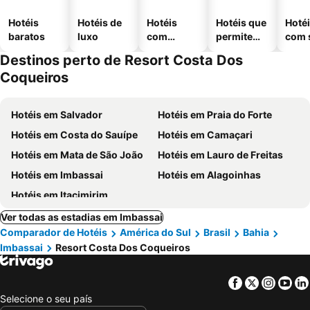
Hotéis
Hotéis de
Hotéis
Hotéis que
Hoté
baratos
luxo
com
permitem
com 
piscinas
animais
Destinos perto de Resort Costa Dos
Coqueiros
Hotéis em Salvador
Hotéis em Praia do Forte
Hotéis em Costa do Sauípe
Hotéis em Camaçari
Hotéis em Mata de São João
Hotéis em Lauro de Freitas
Hotéis em Imbassai
Hotéis em Alagoinhas
Hotéis em Itacimirim
Ver todas as estadias em Imbassai
Comparador de Hotéis
América do Sul
Brasil
Bahia
Imbassai
Resort Costa Dos Coqueiros
Facebook
Twitter
Insta
Yo
Selecione o seu país