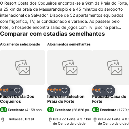
O Resort Costa dos Coqueiros encontra-se a 9km da Praia do Forte,
a 25 km da praia de Massarandupió e a 45 minutos do aeroporto
internacional de Salvador. Dispõe de 52 apartamentos equipados
com frigorífico, TV, ar condicionado e varanda. Ao passear pelo
hotel, o hóspede encontra salão de jogos com Tv, piscina para
Comparar com estadias semelhantes
adultos e piscina infantil, parque infantil, bar, restaurante e sala de
congressos para 60 pessoas. O restaurante do hotel é aberto ao
Alojamento selecionado
Alojamentos semelhantes
público e apresenta culinária contemporânea e regional, à base de
frutos do mar. Todos os sábados é "Noite Italiana", com música ao
vivo e comida italiana.
Resort
Hotel
Hotel
3 Estrelas
5 Estrelas
3 Estrelas
Partilhar
Adicionar aos favoritos
Partilhar
Adicionar aos favoritos
Partilhar
Adicionar
Resort Costa Dos
Iberostar Selection
Pousada Casa do
Coqueiros
Praia do Forte
Forte
8,5
9,1
9,2
Excelente
(
4.158 pontuações
)
Excelente
(
28.826 pontuações
Excelente
)
(
1.779 
Imbassai, Brasil
Praia do Forte, a 3.7 km
Praia do Forte, a 0
de Centro da cidade
de Centro da cidad