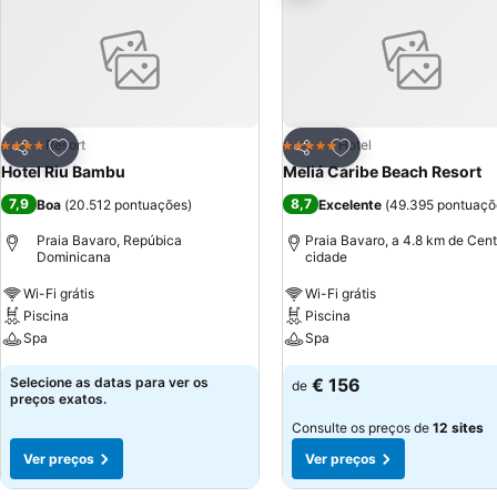
Adicionar aos favoritos
Adicionar aos favor
Resort
Hotel
4 Estrelas
5 Estrelas
Partilhar
Partilhar
Hotel Riu Bambu
Meliá Caribe Beach Resort
7,9
8,7
Boa
(
20.512 pontuações
)
Excelente
(
49.395 pontuaçõ
Praia Bavaro, Repúbica
Praia Bavaro, a 4.8 km de Cent
Dominicana
cidade
Wi-Fi grátis
Wi-Fi grátis
Piscina
Piscina
Spa
Spa
Selecione as datas para ver os
€ 156
de
preços exatos.
Consulte os preços de
12 sites
Ver preços
Ver preços