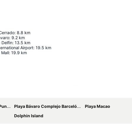
 Cerrado
:
8.8
km
ávaro
:
9.2
km
 Delfin
:
13.5
km
ernational Airport
:
19.5
km
 Mall
:
19.9
km
Ampliar mapa
Cana
Playa Bávaro Complejo Barceló Bávaro
Playa Macao
Dolphin Island