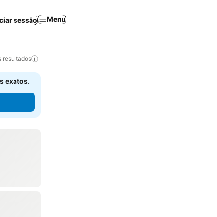
Menu
iciar sessão
 resultados
s exatos.