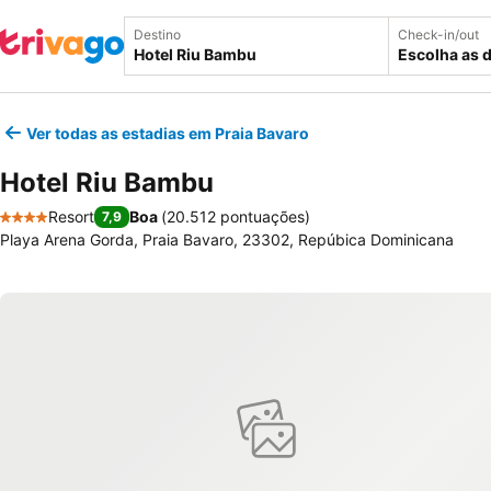
Destino
Check-in/out
Escolha as 
Ver todas as estadias em Praia Bavaro
Hotel Riu Bambu
Resort
Boa
(
20.512 pontuações
)
7,9
4 Estrelas
Playa Arena Gorda, Praia Bavaro, 23302, Repúbica Dominicana