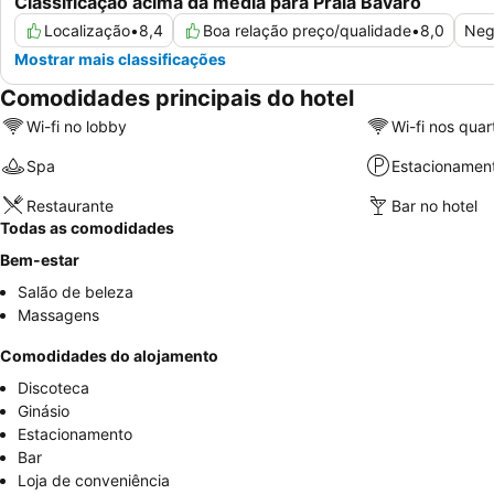
Classificação acima da média para Praia Bavaro
Localização
•
8,4
Boa relação preço/qualidade
•
8,0
Neg
Mostrar mais classificações
Comodidades principais do hotel
Wi-fi no lobby
Wi-fi nos quar
Spa
Estacionamen
Restaurante
Bar no hotel
Todas as comodidades
Bem-estar
Salão de beleza
Massagens
Comodidades do alojamento
Discoteca
Ginásio
Estacionamento
Bar
Loja de conveniência