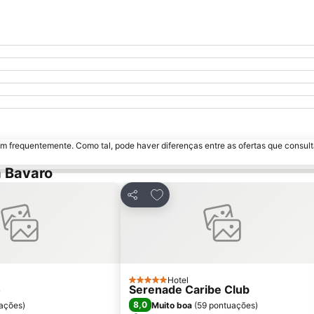
m frequentemente. Como tal, pode haver diferenças entre as ofertas que consult
a Bavaro
 aos favoritos
Adicionar aos favoritos
Partilhar
Hotel
5 Estrelas
o
Serenade Caribe Club
8,0
uações
)
Muito boa
(
59 pontuações
)