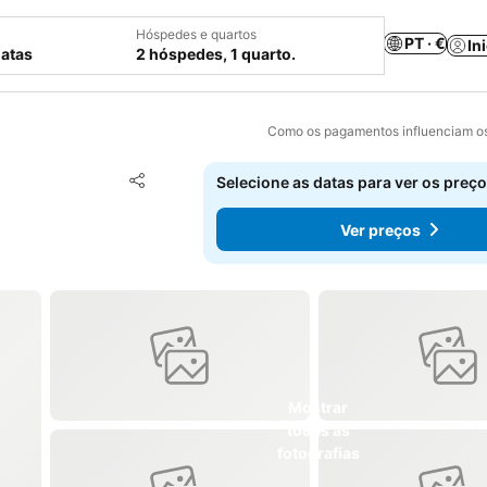
Hóspedes e quartos
PT · €
In
datas
2 hóspedes, 1 quarto.
Como os pagamentos influenciam os
Adicionar aos favoritos
Selecione as datas para ver os preço
Partilhar
Ver preços