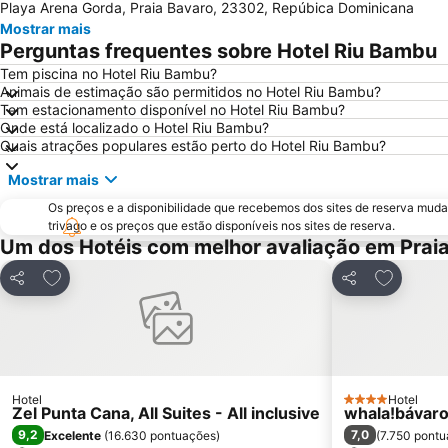
Playa Arena Gorda, Praia Bavaro, 23302, Repúbica Dominicana
Mostrar mais
Perguntas frequentes sobre Hotel Riu Bambu
Tem piscina no Hotel Riu Bambu?
Animais de estimação são permitidos no Hotel Riu Bambu?
Tem estacionamento disponível no Hotel Riu Bambu?
Onde está localizado o Hotel Riu Bambu?
Quais atrações populares estão perto do Hotel Riu Bambu?
Mostrar mais
Os preços e a disponibilidade que recebemos dos sites de reserva muda
trivago e os preços que estão disponíveis nos sites de reserva.
Um dos Hotéis com melhor avaliação em Prai
Adicionar aos favoritos
Adicionar
Partilhar
Partilhar
Hotel
Hotel
4 Estrelas
Zel Punta Cana, All Suites - All inclusive
whala!bávar
9,2
7,0
Excelente
(
16.630 pontuações
)
(
7.750 pont