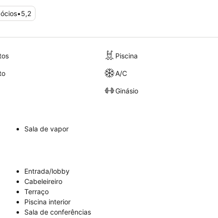
ócios
•
5,2
tos
Piscina
to
A/C
Ginásio
Sala de vapor
Entrada/lobby
Cabeleireiro
Terraço
Piscina interior
Sala de conferências