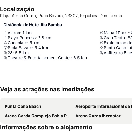
Localização
Playa Arena Gorda, Praia Bavaro, 23302, Repúbica Dominicana
Distância de Hotel Riu Bambu
Astron
:
1
km
Manatí Park -
Playa Princess
:
2.8
km
Gran Teatro B
Chocolate
:
5
km
Exploracion de
Praia Bavaro
:
5.4
km
Punta Cana Int
28
:
5.5
km
Anfiteatro Blue
Theatre & Entertainement Center
:
6.5
km
Veja as atrações nas imediações
Punta Cana Beach
Aeroporto Internacional de Punta 
Arena Gorda Complejo Bahia Principe Bavaro
Arena Gorda Iberostar
Informações sobre o alojamento