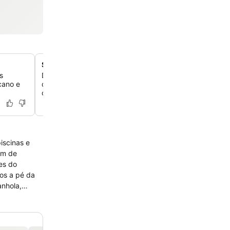
Spa relaxante com serviço completo
s
Desfrute de uma variedade de tratamentos no spa de s
icano e
completo, incluindo massagens, tratamentos corporais e 
o máximo relaxamento.
iscinas e
os a pé da