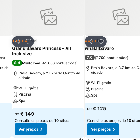
itos
Adicionar aos favoritos
Adicionar aos fav
Hotel
Hotel
5 Estrelas
4 Estrelas
Partilhar
Partilhar
Grand Bavaro Princess - All
whala!bávaro
Inclusive
7,0
es
)
(
7.750 pontuações
)
8,4
Muito boa
(
42.666 pontuações
)
ro da
Praia Bavaro, a 3.7 km de C
cidade
Praia Bavaro, a 2.1 km de Centro da
cidade
Wi-Fi grátis
Wi-Fi grátis
Piscina
Piscina
Spa
Spa
€ 125
de
€ 149
de
Consulte os preços de
10 sites
Consulte os preços de
10 site
Ver preços
Ver preços