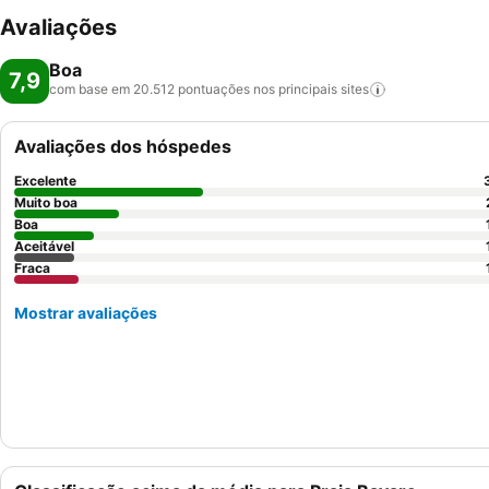
Avaliações
Boa
7,9
com base em 20.512 pontuações nos principais
sites
Avaliações dos hóspedes
Excelente
Muito boa
Boa
Aceitável
Fraca
Mostrar avaliações