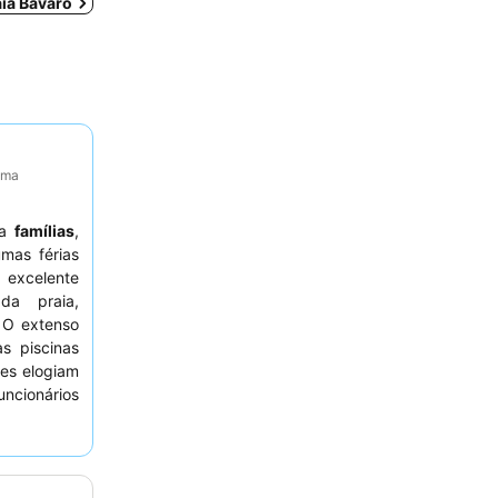
aia Bavaro
tima
ra
famílias
,
mas férias
 excelente
da praia,
 O extenso
s piscinas
des elogiam
ncionários
Steakhouse
ão deixe de