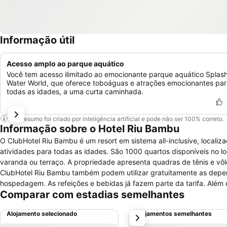
Informação útil
Acesso amplo ao parque aquático
Você tem acesso ilimitado ao emocionante parque aquático Splas
Water World, que oferece toboáguas e atrações emocionantes par
todas as idades, a uma curta caminhada.
Este resumo foi criado por inteligência artificial e pode não ser 100% correto.
Informação sobre o Hotel Riu Bambu
O ClubHotel Riu Bambu é um resort em sistema all-inclusive, localiz
atividades para todas as idades. São 1000 quartos disponíveis no local, todos com frigobar, cofre, televisão, Wi-Fi e ar-condicionado, além de
varanda ou terraço. A propriedade apresenta quadras de tênis e vôlei, assim como parquinho infantil e espetáculos musicais. Os hóspedes do
ClubHotel Riu Bambu também podem utilizar gratuitamente as depen
hospedagem. As refeições e bebidas já fazem parte da tarifa. Além de um restaurante principal, há opções temáticas, com culinária espanhola,
Comparar com estadias semelhantes
italiana, asiática e mexicana, por exemplo. Há também cinco bares no empreendimento. O Manati Park fica a 
resort, enquanto o Dolphin Island fica a cerca de 20 de minutos de c
Alojamento selecionado
Alojamentos semelhantes
próximo