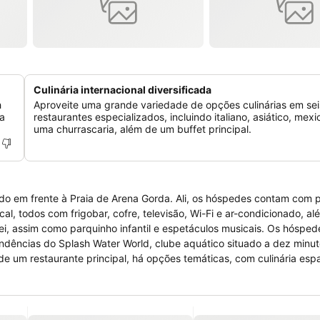
Culinária internacional diversificada
h
Aproveite uma grande variedade de opções culinárias em sei
a
restaurantes especializados, incluindo italiano, asiático, mex
uma churrascaria, além de um buffet principal.
ado em frente à Praia de Arena Gorda. Ali, os hóspedes contam com p
dências do Splash Water World, clube aquático situado a dez minut
pouco mais de dez quilômetros do
arro.