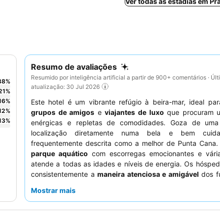
Ver todas as estadias em Pr
Resumo de avaliações
Resumido por inteligência artificial a partir de 900+ comentários · Úl
38
%
atualização: 30 Jul 2026
21
%
16
%
Este hotel é um vibrante refúgio à beira-mar, ideal pa
12
%
grupos de amigos
e
viajantes de luxo
que procuram u
13
%
enérgicas e repletas de comodidades. Goza de uma
localização diretamente numa bela e bem cuida
frequentemente descrita como a melhor de Punta Cana.
parque aquático
com escorregas emocionantes e vária
atende a todas as idades e níveis de energia. Os hóspe
consistentemente a
maneira atenciosa e amigável
dos fu
e a grande variedade de comida, sendo o
restaurante 
Mostrar mais
um destaque particular. Para uma experiência animada, n
conferir as populares
festas temáticas Riu
.