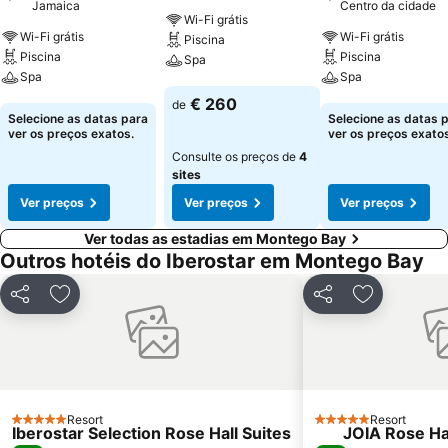
Jamaica
Centro da cidade
Wi-Fi grátis
Wi-Fi grátis
Wi-Fi grátis
Piscina
Piscina
Piscina
Spa
Spa
Spa
Ver preços
€ 260
de
Ver preços
Ver preços
Selecione as datas para
Selecione as datas 
ver os preços exatos.
ver os preços exatos
Consulte os preços de
4
sites
Ver preços
Ver preços
Ver preços
Ver todas as estadias em Montego Bay
Outros hotéis do Iberostar em Montego Bay
Partilhar
Adicionar aos favoritos
Partilhar
Adicionar a
Resort
Resort
5 Estrelas
5 Estrelas
Iberostar Selection Rose Hall Suites
JOIA Rose Hal