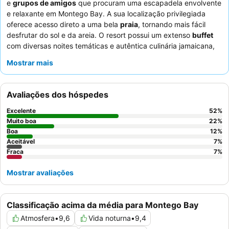
e
grupos de amigos
que procuram uma escapadela envolvente
e relaxante em Montego Bay. A sua localização privilegiada
oferece acesso direto a uma bela
praia
, tornando mais fácil
desfrutar do sol e da areia. O resort possui um extenso
buffet
com diversas noites temáticas e autêntica culinária jamaicana,
atendendo a todos os gostos e necessidades dietéticas. Os
Mostrar mais
hóspedes elogiam consistentemente o
pessoal e serviço
excecionais
, particularmente a equipa de entretenimento
enérgica que cria uma atmosfera animada. Para uma
Avaliações dos hóspedes
experiência única, não deixe de visitar o
santuário de gatos
no
local.
Excelente
52
%
Muito boa
22
%
Boa
12
%
Aceitável
7
%
Fraca
7
%
Mostrar avaliações
Classificação acima da média para Montego Bay
Atmosfera
•
9,6
Vida noturna
•
9,4