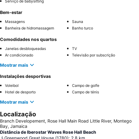
Serviço de babysitting
Bem-estar
Massagens
Sauna
Banheira de hidromassagem
Banho turco
Comodidades nos quartos
Janelas desbloqueadas
TV
Ar condicionado
Televisão por subscrição
Mostrar mais
Instalações desportivas
Voleibol
Campo de golfe
Hotel de desporto
Campo de ténis
Mostrar mais
Localização
Branch Developement, Rose Hall Main Road Little River, Montego
Bay, Jamaica
Distância de Iberostar Waves Rose Hall Beach
Greenwood Great House (1780)
:
2.8
km