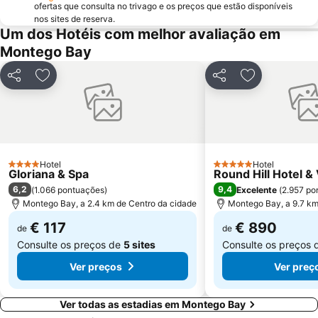
ofertas que consulta no trivago e os preços que estão disponíveis
nos sites de reserva.
Um dos Hotéis com melhor avaliação em
Montego Bay
Partilhar
Adicionar aos favoritos
Partilhar
Adicionar aos
Hotel
Hotel
4 Estrelas
5 Estrelas
Gloriana & Spa
Round Hill Hotel & 
6,2
9,4
(
1.066 pontuações
)
Excelente
(
2.957 po
Montego Bay, a 2.4 km de Centro da cidade
Montego Bay, a 9.7 km
€ 117
€ 890
de
de
Consulte os preços de
5 sites
Consulte os preços
Ver preços
Ver preç
Ver todas as estadias em Montego Bay