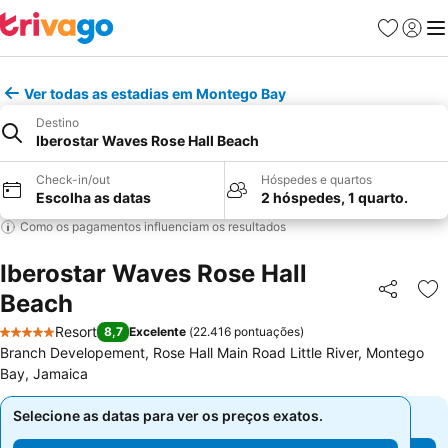
Favoritos
Iniciar
Me
Ver todas as estadias em Montego Bay
Destino
Iberostar Waves Rose Hall Beach
Check-in/out
Hóspedes e quartos
Escolha as datas
2 hóspedes, 1 quarto.
Como os pagamentos influenciam os resultados
Iberostar Waves Rose Hall
Beach
Partilhar
Ad
Resort
8,7
Excelente
(
22.416 pontuações
)
5 Estrelas
Branch Developement, Rose Hall Main Road Little River, Montego
Bay, Jamaica
Selecione as datas para ver os preços exatos.
Selecione as datas para ver os preços exatos.