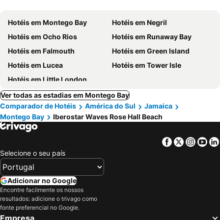
Hotéis em Montego Bay
Hotéis em Negril
Hotéis em Ocho Rios
Hotéis em Runaway Bay
Hotéis em Falmouth
Hotéis em Green Island
Hotéis em Lucea
Hotéis em Tower Isle
Hotéis em Little London
Ver todas as estadias em Montego Bay
Comparador de Hotéis
América do Sul
Jamaica
Montego Bay
Iberostar Waves Rose Hall Beach
Facebook
Twitter
Insta
Yo
Selecione o seu país
Adicionar no Google
Encontre facilmente os nossos
resultados: adicione o trivago como
fonte preferencial no Google.
Empresa