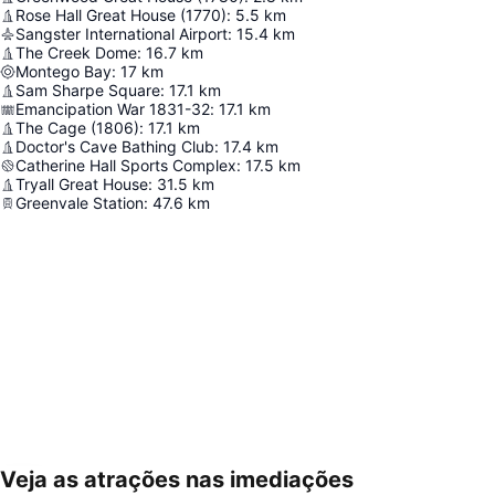
Rose Hall Great House (1770)
:
5.5
km
Sangster International Airport
:
15.4
km
The Creek Dome
:
16.7
km
Montego Bay
:
17
km
Sam Sharpe Square
:
17.1
km
Emancipation War 1831-32
:
17.1
km
The Cage (1806)
:
17.1
km
Doctor's Cave Bathing Club
:
17.4
km
Catherine Hall Sports Complex
:
17.5
km
Tryall Great House
:
31.5
km
Greenvale Station
:
47.6
km
Veja as atrações nas imediações