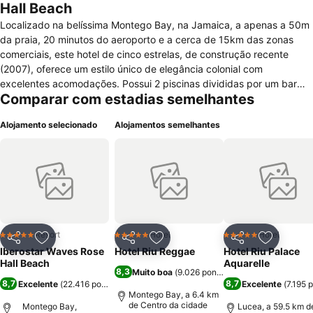
Hall Beach
Localizado na belíssima Montego Bay, na Jamaica, a apenas a 50m
da praia, 20 minutos do aeroporto e a cerca de 15km das zonas
comerciais, este hotel de cinco estrelas, de construção recente
(2007), oferece um estilo único de elegância colonial com
excelentes acomodações. Possui 2 piscinas divididas por um bar
Comparar com estadias semelhantes
aquático e uma piscina panorâmica, piscina infantil, lojas, sala de
jogos, elevador, zona de câmbio, espreguiçadeiras e chapéus-de-
Alojamento selecionado
Alojamentos semelhantes
sol, massagens e Spa. Os quartos possuem ar condicionado,
secador, conjunto para engomar, TV via satélite, telefone com
ligação directa, mini-bar, varanda ou terraço, cofre, cama de casal
ou kingsize e Wc com duche ou banheira.Possui 1 bar e 6
restaurantes, o melhor da cozinha internacional no restaurante
principal com buffet e deliciosas especialidades, restaurantes
temáticos, cozinha japonesa, cajun ou especialidades de
bifes.Várias actividades desportivas: ginástica, pólo aquático,
Resort
Hotel
Hotel
5 Estrelas
5 Estrelas
5 Estrelas
Partilhar
Adicionar aos favoritos
Partilhar
Adicionar aos favoritos
Partilhar
Adicionar
aeróbica, voleibol de praia, ténis de mesa, aulas de dança e
Iberostar Waves Rose
Hotel Riu Reggae
Hotel Riu Palace
espanhol, bilhar/snooker, tiro com arco, vela, caiaque, golfe,
Hall Beach
Aquarelle
8,3
Muito boa
(
9.026 pontuações
)
mergulho e catamarã. Outras comodidades: espaços para
8,7
8,7
Excelente
(
22.416 pontuações
)
Excelente
(
7.195 
conferências, acesso à Internet, serviço de lavandaria e parque de
Montego Bay, a 6.4 km
estacionamento.
de Centro da cidade
Montego Bay,
Lucea, a 59.5 km d