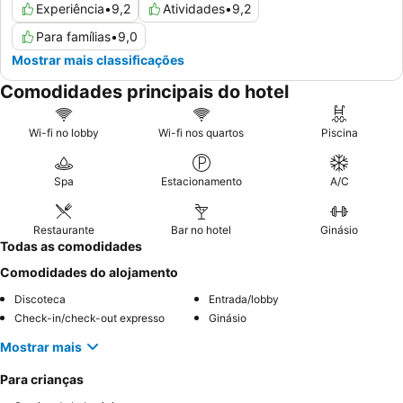
Experiência
•
9,2
Atividades
•
9,2
Para famílias
•
9,0
Mostrar mais classificações
Comodidades principais do hotel
Wi-fi no lobby
Wi-fi nos quartos
Piscina
Spa
Estacionamento
A/C
Restaurante
Bar no hotel
Ginásio
Todas as comodidades
Comodidades do alojamento
Discoteca
Entrada/lobby
Check-in/check-out expresso
Ginásio
Mostrar mais
Para crianças