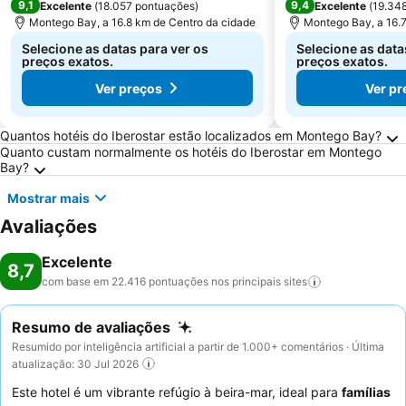
9,1
9,4
Excelente
(
18.057 pontuações
)
Excelente
(
19.34
Montego Bay, a 16.8 km de Centro da cidade
Montego Bay, a 16.
Selecione as datas para ver os
Selecione as data
preços exatos.
preços exatos.
Ver preços
Ver pr
Perguntas Frequentes sobre Montego Bay
Quantos hotéis do Iberostar estão localizados em Montego Bay?
Quanto custam normalmente os hotéis do Iberostar em Montego
Bay?
Mostrar mais
Avaliações
Excelente
8,7
com base em 22.416 pontuações nos principais
sites
Resumo de avaliações
Resumido por inteligência artificial a partir de 1.000+ comentários · Última
atualização: 30 Jul 2026
Este hotel é um vibrante refúgio à beira-mar, ideal para
famílias