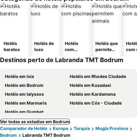
Hotéis
Hotéis de
Hotéis
Hotéis que
Hoté
baratos
luxo
com
permitem
com 
piscinas
animais
Destinos perto de Labranda TMT Bodrum
Hotéis em Ixia
Hotéis em Rhodes Ciudade
Hotéis em Bodrum
Hotéis em Kusadasi
Hotéis em Ialyssos
Hotéis em Kardamena
Hotéis em Marmaris
Hotéis em Cós - Ciudade
Hotéis em Gumbet
Ver todas as estadias em Bodrum
Comparador de Hotéis
Europa
Turquia
Mugla Province
Bodrum
Labranda TMT Bodrum