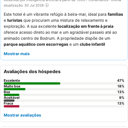
atualização: 30 Jul 2026
Este hotel é um vibrante refúgio à beira-mar, ideal para
famílias
e
turistas
que procuram uma mistura de relaxamento e
exploração. A sua excelente
localização em frente à praia
oferece acesso direto ao mar e um agradável passeio até ao
animado centro de Bodrum. A propriedade dispõe de um
parque aquático com escorregas
e um
clube infantil
dedicado, garantindo entretenimento sem fim para os hóspedes
Mostrar mais
mais jovens. Os hóspedes elogiam consistentemente o
serviço
excecional
do pessoal simpático e a
seleção variada e
saborosa
do extenso buffet de pequeno-almoço. Para uma
Avaliações dos hóspedes
experiência mais tranquila, considere pedir um quarto com vista
para o jardim.
Excelente
47
%
Muito boa
18
%
Boa
13
%
Aceitável
9
%
Fraca
13
%
Mostrar avaliações