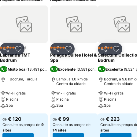
Resort
Hotel
Hotel
5 Estrelas
5 Estrelas
5 Estrelas
Partilhar
Adicionar aos favoritos
Partilhar
Adicionar aos favoritos
Partilhar
Adicionar
Labranda TMT
Pelagos Suites Hotel &
Selectum Collecti
Bodrum
Spa
Bodrum
8,3
9,0
8,7
Muito boa
(
13.491 pontuações
Excelente
)
(
3.581 pontuações
Excelente
)
(
9.524 
Bodrum, Turquia
Lambi, a 1.0 km de
Bodrum, a 9.8 km d
Centro da cidade
Centro da cidade
Wi-Fi grátis
Wi-Fi grátis
Wi-Fi grátis
Piscina
Piscina
Piscina
Spa
Spa
Spa
Ver preços
Ver preços
Ver preços
€ 120
€ 99
€ 223
de
de
de
Consulte os preços de
9
Consulte os preços de
Consulte os preços 
sites
14 sites
sites