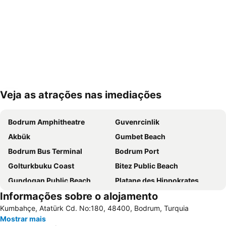
Veja as atrações nas imediações
Ampliar mapa
Bodrum Amphitheatre
Guvenrcinlik
Akbük
Gumbet Beach
Bodrum Bus Terminal
Bodrum Port
Golturkbuku Coast
Bitez Public Beach
Gundogan Public Beach
Platane des Hippokrates
Informações sobre o alojamento
Halikarnas
Marina Yacht Club
Kumbahçe, Atatürk Cd. No:180, 48400, Bodrum, Turquia
Marina Kos
Porto of Kos
Mostrar mais
Gulluk Limani
Tigaki