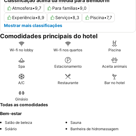
Classificação acima da média para Benidorm
Atmosfera
•
9,7
Para famílias
•
9,0
Experiência
•
8,9
Serviço
•
8,3
Piscina
•
7,7
Mostrar mais classificações
Comodidades principais do hotel
Wi-fi no lobby
Wi-fi nos quartos
Piscina
Spa
Estacionamento
Aceita animais
A/C
Restaurante
Bar no hotel
Ginásio
Todas as comodidades
Bem-estar
Salão de beleza
Sauna
Solário
Banheira de hidromassagem