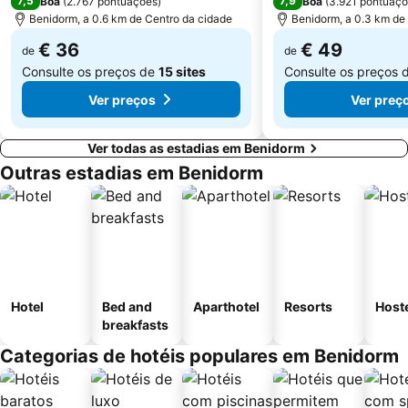
7,5
7,9
Boa
(
2.767 pontuações
)
Boa
(
3.921 pontuaç
Balcony of the Mediterranean
Cala La Barraca
Benidorm, a 0.6 km de Centro da cidade
Benidorm, a 0.3 km de
€ 36
€ 49
de
de
Consulte os preços de
15 sites
Consulte os preços 
Ver preços
Ver preç
Ver todas as estadias em Benidorm
Outras estadias em Benidorm
Hotel
Bed and
Aparthotel
Resorts
Host
breakfasts
Categorias de hotéis populares em Benidorm