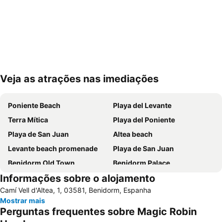
Veja as atrações nas imediações
Ampliar mapa
Poniente Beach
Playa del Levante
Terra Mítica
Playa del Poniente
Playa de San Juan
Altea beach
Levante beach promenade
Playa de San Juan
Benidorm Old Town
Benidorm Palace
Informações sobre o alojamento
Playa Arenal-Bol
Playa
Camí Vell d'Altea, 1, 03581, Benidorm, Espanha
El Postiguet
Estación de autobuses
Mostrar mais
Centro
Isla de Benidorm
Perguntas frequentes sobre Magic Robin
Marina de Alicante
Levante o La Fossa