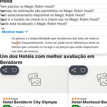
Hood
Festilandia
Aqualandia
Tem piscina no Magic Robin Hood?
Animais de estimação são permitidos no Magic Robin Hood?
Platja de La Cala de Finestrat
Avenida Jaime I
Tem estacionamento disponível no Magic Robin Hood?
Qual é o horário de check-in e check-out no Magic Robin Hood?
Aqua Natura
Centro
Onde está localizado o Magic Robin Hood?
Comunidad Valenciana day
El Portet
Mostrar mais
Port de Denia
Cala Granadella
Os preços e a disponibilidade que recebemos dos sites de reserva
Raco de Loix
Estación de Autobuses de Alicante
mudam frequentemente. Como tal, pode haver diferenças entre as
ofertas que consulta no trivago e os preços que estão disponíveis
Ermita de Sanz
Parc d'Elx
nos sites de reserva.
Marina de Denia
Campoamor
Um dos Hotéis com melhor avaliação em
Benidorm
Casino Mediterráneo
Guardamar
Cala Mal Pas
Puerto de Jávea
Partilhar
Adicionar aos favoritos
Partilhar
Adicionar aos
Plaza de Toros de Alicante
Mercado
Playa Rafalcaid
de l'Albir
Foietes
Cala de Moraig
Albufereta
Gandía
Hotel
Hotel
3 Estrelas
3 Estrelas
Hotel Benidorm City Olympia
Hotel Montesol B
Estación de tren FGV
Terra Natura