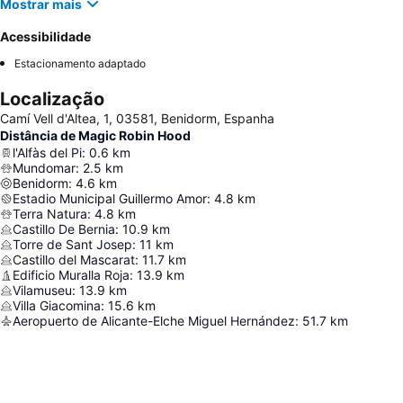
Mostrar mais
Acessibilidade
Estacionamento adaptado
Localização
Camí Vell d'Altea, 1, 03581, Benidorm, Espanha
Distância de Magic Robin Hood
l'Alfàs del Pi
:
0.6
km
Mundomar
:
2.5
km
Benidorm
:
4.6
km
Estadio Municipal Guillermo Amor
:
4.8
km
Terra Natura
:
4.8
km
Castillo De Bernia
:
10.9
km
Torre de Sant Josep
:
11
km
Castillo del Mascarat
:
11.7
km
Edificio Muralla Roja
:
13.9
km
Vilamuseu
:
13.9
km
Villa Giacomina
:
15.6
km
Aeropuerto de Alicante-Elche Miguel Hernández
:
51.7
km