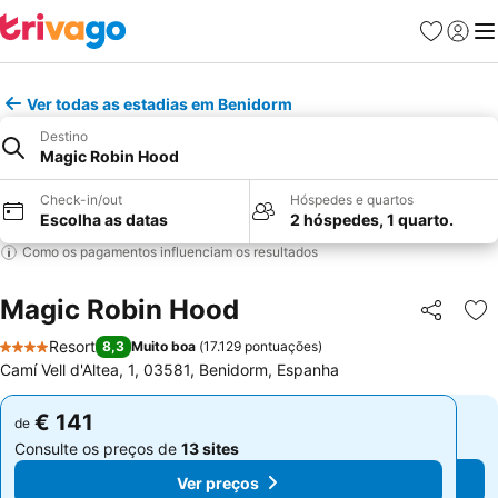
Favoritos
Iniciar
Me
Ver todas as estadias em Benidorm
Destino
Magic Robin Hood
Check-in/out
Hóspedes e quartos
Escolha as datas
2 hóspedes, 1 quarto.
Como os pagamentos influenciam os resultados
Magic Robin Hood
Partilhar
Ad
Resort
8,3
Muito boa
(
17.129 pontuações
)
4 Estrelas
Camí Vell d'Altea, 1, 03581, Benidorm, Espanha
€ 141
€ 141
de
de
Consulte os preços de
13 sites
Consulte os preços de
13 sites
Ver preços
Ver preços