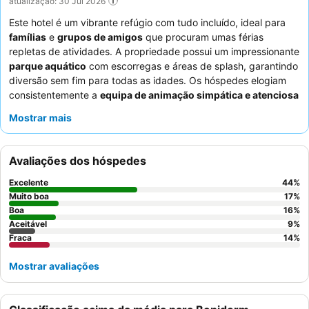
atualização: 30 Jul 2026
Este hotel é um vibrante refúgio com tudo incluído, ideal para
famílias
e
grupos de amigos
que procuram umas férias
repletas de atividades. A propriedade possui um impressionante
parque aquático
com escorregas e áreas de splash, garantindo
diversão sem fim para todas as idades. Os hóspedes elogiam
consistentemente a
equipa de animação simpática e atenciosa
e a diversificada
comida buffet
, que inclui opções para crianças
Mostrar mais
e jantares temáticos. Para uma experiência mais exclusiva,
considere fazer um upgrade para o pacote "Ultra Tudo Incluído"
para ter acesso a atividades adicionais e restaurantes
Avaliações dos hóspedes
temáticos.
Excelente
44
%
Muito boa
17
%
Boa
16
%
Aceitável
9
%
Fraca
14
%
Mostrar avaliações