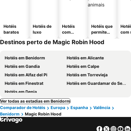
Hotéis
Hotéis de
Hotéis
Hotéis que
Hoté
baratos
luxo
com
permitem
com 
piscinas
animais
Destinos perto de Magic Robin Hood
Hotéis em Benidorm
Hotéis em Alicante
Hotéis em Gandia
Hotéis em Calpe
Hotéis em Alfaz del Pi
Hotéis em Torrevieja
Hotéis em Finestrat
Hotéis em Guardamar do Segura
Hotéis em Denia
Ver todas as estadias em Benidorm
Comparador de Hotéis
Europa
Espanha
Valência
Benidorm
Magic Robin Hood
Facebook
Twitter
Insta
Yo