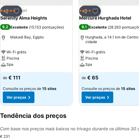
Adicionar aos favoritos
Adicionar aos favor
Resort
Hotel
5 Estrelas
4 Estrelas
Partilhar
Partilhar
Serenity Alma Heights
Mercure Hurghada Hotel
9,2
9,1
Excelente
(
15.153 pontuações
)
Excelente
(
28.263 pontuaçõ
Makadi Bay, Egipto
Hurghada, a 14.1 km de Centro
cidade
Wi-Fi grátis
Wi-Fi grátis
Piscina
Piscina
Spa
Spa
€ 111
€ 65
de
de
Consulte os preços de
15 sites
Consulte os preços de
15 sites
Ver preços
Ver preços
Tendência dos preços
Com base nos preços mais baixos no trivago durante os últimos 30 
€ 231