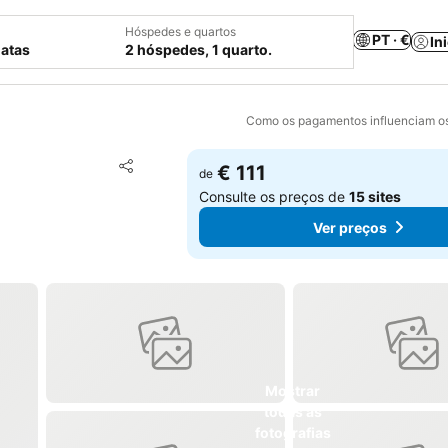
Hóspedes e quartos
PT · €
In
datas
2 hóspedes, 1 quarto.
Como os pagamentos influenciam os
Adicionar aos favoritos
€ 111
de
Partilhar
Consulte os preços de
15 sites
Ver preços