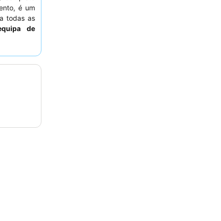
ento, é um
ra todas as
equipa de
ivas, e as
almente os
deiramente
 do buffet