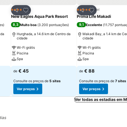
itos
Adicionar aos favoritos
Adicionar aos fav
Hotel
Hotel
4 Estrelas
5 Estrelas
Partilhar
Partilhar
New Eagles Aqua Park Resort
Prima Life Makadi
8,3
9,1
es
)
Muito boa
(
3.200 pontuações
)
Excelente
(
11.757 pontua
 da
Hurghada, a 14.6 km de Centro da
Makadi Bay, a 1.4 km de Ce
cidade
cidade
Wi-Fi grátis
Wi-Fi grátis
Piscina
Piscina
Spa
Spa
€ 45
€ 88
de
de
Consulte os preços de
5 sites
Consulte os preços de
7 sites
Ver preços
Ver preços
Ver todas as estadias em 
dias