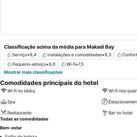
Classificação acima da média para Makadi Bay
Serviço
•
9,4
Instalações e comodidades
•
9,3
Confor
Pequeno-almoço
•
9,0
Wi-fi
•
7,5
Mostrar mais classificações
Comodidades principais do hotel
Wi-fi no lobby
Wi-fi nos quar
Spa
Estacionamen
Restaurante
Bar no hotel
Todas as comodidades
Bem-estar
Salão de beleza