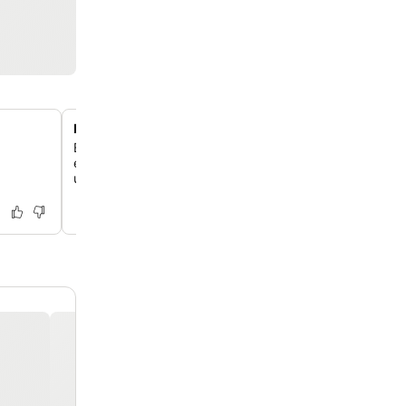
Parque temático e aquático únicos
Experimente uma diversão familiar incomparável no par
e aquático exclusivo do resort, que apresenta mais de 
uma piscina de ondas e um rio lento para todas as idad