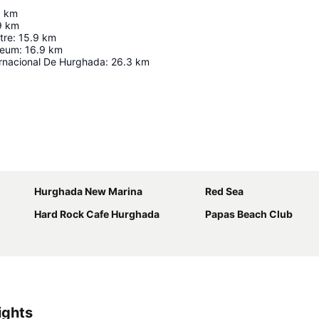
1
km
9
km
tre
:
15.9
km
seum
:
16.9
km
ernacional De Hurghada
:
26.3
km
Ampliar mapa
Hurghada New Marina
Red Sea
Hard Rock Cafe Hurghada
Papas Beach Club
ights