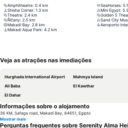
Amphitheatre
:
0.4
km
SeaHorses
:
5.
Shisha Corner
:
1.3
km
Mini Egypt
:
5.
Theatre
:
2.4
km
Golden 5 Thea
Říčany
:
2.5
km
Sand City Mu
Makadi Bay
:
2.8
km
Aeroporto Int
Makadi Aqua Park
:
4.2
km
Veja as atrações nas imediações
Hurghada International Airport
Mahmya Island
Ali Baba
El Kawthar
El Dahar
Informações sobre o alojamento
36 KM, Safaga road, Makadi Bay, 84651, Egipto
Mostrar mais
Perguntas frequentes sobre Serenity Alma He