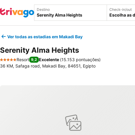
Destino
Check-in/out
Escolha as 
Ver todas as estadias em Makadi Bay
Serenity Alma Heights
Resort
Excelente
(
15.153 pontuações
)
9,2
5 Estrelas
36 KM, Safaga road, Makadi Bay, 84651, Egipto