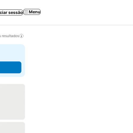
Menu
iciar sessão
 resultados