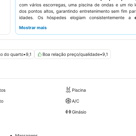
com vários escorregas, uma piscina de ondas e um rio l
dos pontos altos, garantindo entretenimento sem fim pa
idades. Os hóspedes elogiam consistentemente a
animação
pelas suas atividades energéticas e criat
Mostrar mais
diversas opções de comida de alta qualidade, especi
restaurantes à la carte. Para uma experiência verda
relaxante, considere reservar um quarto longe da área
principal para desfrutar de um ambiente mais tranquilo.
to do quarto
•
9,1
Boa relação preço/qualidade
•
9,1
tos
Piscina
to
A/C
Ginásio
Massagens