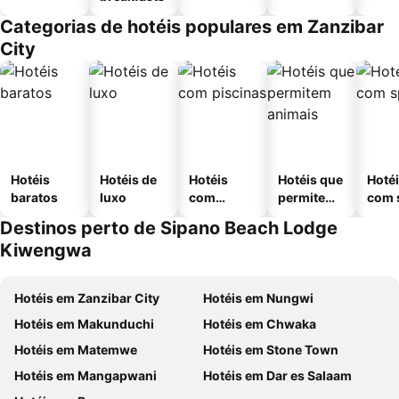
Categorias de hotéis populares em Zanzibar
City
Hotéis
Hotéis de
Hotéis
Hotéis que
Hoté
baratos
luxo
com
permitem
com 
piscinas
animais
Destinos perto de Sipano Beach Lodge
Kiwengwa
Hotéis em Zanzibar City
Hotéis em Nungwi
Hotéis em Makunduchi
Hotéis em Chwaka
Hotéis em Matemwe
Hotéis em Stone Town
Hotéis em Mangapwani
Hotéis em Dar es Salaam