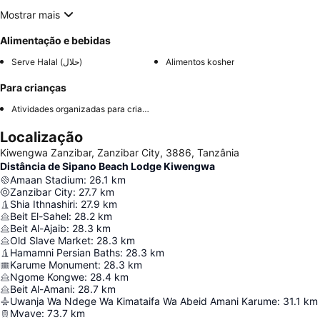
Mostrar mais
Alimentação e bebidas
Serve Halal (حلال)
Alimentos kosher
Para crianças
Atividades organizadas para crianças
Localização
Kiwengwa Zanzibar, Zanzibar City, 3886, Tanzânia
Distância de Sipano Beach Lodge Kiwengwa
Amaan Stadium
:
26.1
km
Zanzibar City
:
27.7
km
Shia Ithnashiri
:
27.9
km
Beit El-Sahel
:
28.2
km
Beit Al-Ajaib
:
28.3
km
Old Slave Market
:
28.3
km
Hamamni Persian Baths
:
28.3
km
Karume Monument
:
28.3
km
Ngome Kongwe
:
28.4
km
Beit Al-Amani
:
28.7
km
Uwanja Wa Ndege Wa Kimataifa Wa Abeid Amani Karume
:
31.1
km
Mvave
:
73.7
km