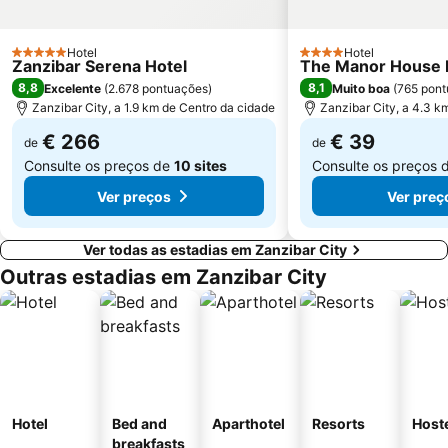
Hotel
Hotel
5 Estrelas
4 Estrelas
Zanzibar Serena Hotel
The Manor House 
8,8
8,1
Excelente
(
2.678 pontuações
)
Muito boa
(
765 pon
Zanzibar City, a 1.9 km de Centro da cidade
Zanzibar City, a 4.3 k
€ 266
€ 39
de
de
Consulte os preços de
10 sites
Consulte os preços 
Ver preços
Ver preç
Ver todas as estadias em Zanzibar City
Outras estadias em Zanzibar City
Hotel
Bed and
Aparthotel
Resorts
Host
breakfasts