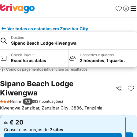
Favoritos
Iniciar
Me
Ver todas as estadias em Zanzibar City
Destino
Sipano Beach Lodge Kiwengwa
Check-in/out
Hóspedes e quartos
Escolha as datas
2 hóspedes, 1 quarto.
Como os pagamentos influenciam os resultados
Sipano Beach Lodge
Kiwengwa
Partilhar
Ad
Resort
7,3
(
837 pontuações
)
3 Estrelas
Kiwengwa Zanzibar, Zanzibar City, 3886, Tanzânia
€ 20
€ 20
de
de
Consulte os preços de
7 sites
Consulte os preços de
7 sites