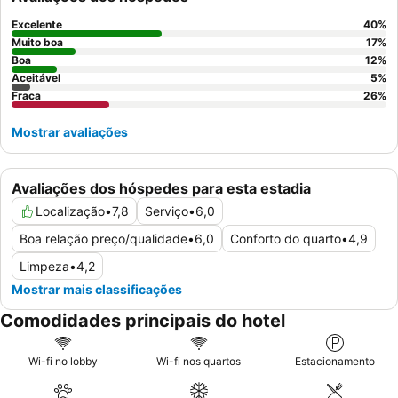
Excelente
40
%
Muito boa
17
%
Boa
12
%
Aceitável
5
%
Fraca
26
%
Mostrar avaliações
Avaliações dos hóspedes para esta estadia
Localização
•
7,8
Serviço
•
6,0
Boa relação preço/qualidade
•
6,0
Conforto do quarto
•
4,9
Limpeza
•
4,2
Mostrar mais classificações
Comodidades principais do hotel
Wi-fi no lobby
Wi-fi nos quartos
Estacionamento