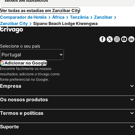
Hotéis em Bagamoyo
Ver todas as estadias em Zanzibar City
Comparador de Hotéis
África
Tanzânia
Zanzibar
Zanzibar City
Sipano Beach Lodge Kiwengwa
Facebook
Twitter
Insta
Yo
Selecione o seu país
Adicionar no Google
Encontre facilmente os nossos
resultados: adicione o trivago como
fonte preferencial no Google.
Empresa
Os nossos produtos
Termos e políticas
Suporte