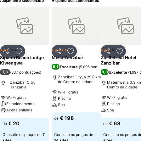
Alojamento selecionado
Alojamentos semelhantes
Resort
Hotel
Hotel
3 Estrelas
5 Estrelas
3 Estrelas
Partilhar
Adicionar aos favoritos
Partilhar
Adicionar aos favoritos
Partilhar
Adicionar
Sipano Beach Lodge
Meliá Zanzibar
Zoi Retreat Hotel
Kiwengwa
Zanzibar
9,1
Excelente
(
5.895 pontuações
)
7,3
9,0
(
837 pontuações
)
Excelente
(
1.997 
Zanzibar City, a 29.8 km
de Centro da cidade
Zanzibar City,
Matemwe, a 0.3 k
Tanzânia
Centro da cidade
Wi-Fi grátis
Wi-Fi grátis
Wi-Fi grátis
Piscina
Estacionamento
Piscina
Spa
Aceita animais
Spa
€ 198
de
€ 20
€ 68
de
de
Consulte os preços de
7
Consulte os preços de
Consulte os preços 
sites
14 sites
sites