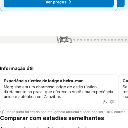
Ver preços
Ver preços
1 / 68
Informação útil
Experiência rústica de lodge à beira-mar
Cu
Mergulhe em um charmoso lodge de estilo rústico
Sa
diretamente na praia, que oferece a você uma experiência
re
única e autêntica em Zanzibar.
lo
Este resumo foi criado por inteligência artificial e pode não ser 100% correto.
Comparar com estadias semelhantes