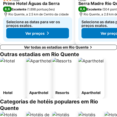
3 Estrelas
Prime Hotel Águas da Serra
Serra Madre Rio Q
8,6
8,6
Excelente
(
1.898 pontuações
)
Excelente
(
504 pon
Rio Quente, a 2.5 km de Centro da cidade
Rio Quente, a 2.8 km d
Selecione as datas para ver os
Selecione as datas 
preços exatos.
preços exatos.
Ver preços
Ver preç
Ver todas as estadias em Rio Quente
Outras estadias em Rio Quente
Hotel
Aparthotel
Resorts
Aparthotel
Categorias de hotéis populares em Rio
Quente