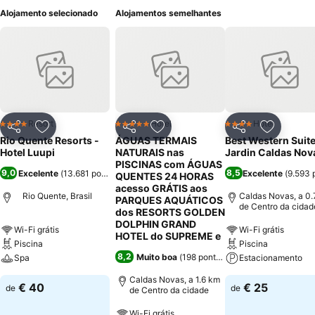
Alojamento selecionado
Alojamentos semelhantes
Resort
Hotel
Hotel
4 Estrelas
5 Estrelas
4 Estrelas
Partilhar
Adicionar aos favoritos
Partilhar
Adicionar aos favoritos
Partilhar
Adicionar
Rio Quente Resorts -
ÁGUAS TERMAIS
Best Western Suite
Hotel Luupi
NATURAIS nas
Jardin Caldas Nov
PISCINAS com ÁGUAS
9,0
8,5
Excelente
(
13.681 pontuações
)
Excelente
(
9.593 
QUENTES 24 HORAS
acesso GRÁTIS aos
Rio Quente, Brasil
Caldas Novas, a 0.
PARQUES AQUÁTICOS
de Centro da cidad
dos RESORTS GOLDEN
DOLPHIN GRAND
Wi-Fi grátis
Wi-Fi grátis
HOTEL do SUPREME e
Piscina
Piscina
8,2
Muito boa
(
198 pontuações
)
Spa
Estacionamento
Caldas Novas, a 1.6 km
€ 40
€ 25
de
de
de Centro da cidade
Wi-Fi grátis