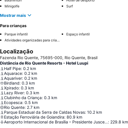
Badminton
Hotel de desporto
Minigolfe
Surf
Mostrar mais
Para crianças
Parque infantil
Espaço infantil
Atividades organizadas para crianças
Localização
Fazenda Rio Quente, 75695-000, Rio Quente, Brasil
Distância de Rio Quente Resorts - Hotel Luupi
Half Pipe
:
0.2
km
Aquarace
:
0.2
km
Aquariver
:
0.2
km
Birdland
:
0.3
km
Xpirado
:
0.3
km
Lazy River
:
0.3
km
Clubinho da Criança
:
0.3
km
Ecopesca
:
0.5
km
Rio Quente
:
2.7
km
Parque Estadual da Serra de Caldas Novas
:
10.2
km
Estação Ferroviária de Goiandira
:
80.9
km
Aeroporto Internacional de Brasília – Presidente Juscelino Kubitschek
:
229.8
km