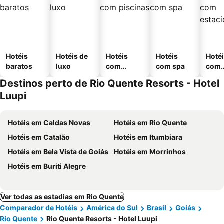
Hotéis
Hotéis de
Hotéis
Hotéis
Hoté
baratos
luxo
com
com spa
com
piscinas
esta
Destinos perto de Rio Quente Resorts - Hotel
ment
Luupi
Hotéis em Caldas Novas
Hotéis em Rio Quente
Hotéis em Catalão
Hotéis em Itumbiara
Hotéis em Bela Vista de Goiás
Hotéis em Morrinhos
Hotéis em Buriti Alegre
Ver todas as estadias em Rio Quente
Comparador de Hotéis
América do Sul
Brasil
Goiás
Rio Quente
Rio Quente Resorts - Hotel Luupi