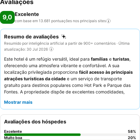
Avaliações
Excelente
9,0
com base em 13.681 pontuações nos principais
sites
Resumo de avaliações
Resumido por inteligência artificial a partir de 900+ comentários · Última
atualização: 30 Jul 2026
Este hotel é um refúgio versátil, ideal para
famílias
e
turistas
,
oferecendo uma atmosfera vibrante e confortável. A sua
localização privilegiada proporciona
fácil acesso às principais
atrações turísticas da cidade
e um serviço de transporte
gratuito para destinos populares como Hot Park e Parque das
Fontes. A propriedade dispõe de excelentes comodidades,
incluindo relaxantes
piscinas de água termal
e uma
Mostrar mais
conveniente
copa para bebés
para hóspedes com crianças
pequenas. Os hóspedes elogiam consistentemente os
funcionários atenciosos e prestativos
, e o
buffet de
Avaliações dos hóspedes
pequeno-almoço
é um destaque, apresentando uma grande
variedade de opções frescas e deliciosas. Para uma experiência
Excelente
58
%
mais serena, considere solicitar um quarto longe das principais
Muito boa
20
%