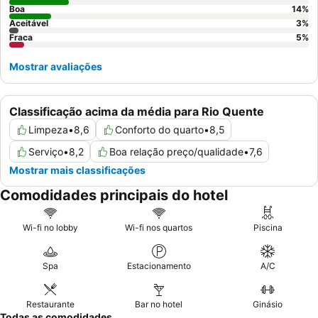
áreas de atividade.
Boa
14
%
Aceitável
3
%
Fraca
5
%
Mostrar avaliações
Classificação acima da média para Rio Quente
Limpeza
•
8,6
Conforto do quarto
•
8,5
Serviço
•
8,2
Boa relação preço/qualidade
•
7,6
Mostrar mais classificações
Comodidades principais do hotel
Wi-fi no lobby
Wi-fi nos quartos
Piscina
Spa
Estacionamento
A/C
Restaurante
Bar no hotel
Ginásio
Todas as comodidades