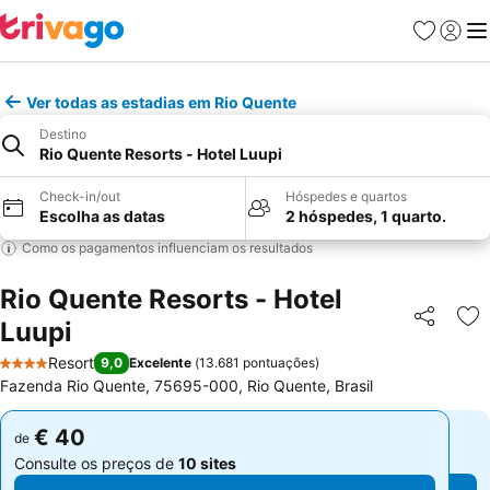
Favoritos
Iniciar
Me
Ver todas as estadias em Rio Quente
Destino
Rio Quente Resorts - Hotel Luupi
Check-in/out
Hóspedes e quartos
Escolha as datas
2 hóspedes, 1 quarto.
Como os pagamentos influenciam os resultados
Rio Quente Resorts - Hotel
Luupi
Partilhar
Ad
Resort
9,0
Excelente
(
13.681 pontuações
)
4 Estrelas
Fazenda Rio Quente, 75695-000, Rio Quente, Brasil
€ 40
€ 40
de
de
Consulte os preços de
10 sites
Consulte os preços de
10 sites