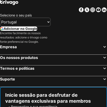
Facebook
Twitter
Insta
Yo
Selecione o seu país
Adicionar no Google
Encontre facilmente os nossos
resultados: adicione o trivago como
fonte preferencial no Google.
Empresa
Os nossos produtos
Termos e políticas
Suporte
Inicie sessão para desfrutar de
vantagens exclusivas para membros
Personalize a sua experiência