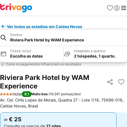
Favoritos
Iniciar
Me
Ver todas as estadias em Caldas Novas
Destino
Riviera Park Hotel by WAM Experience
Check-in/out
Hóspedes e quartos
Escolha as datas
2 hóspedes, 1 quarto.
Como os pagamentos influenciam os resultados
Riviera Park Hotel by WAM
Experience
Partilhar
Ad
Hotel
8,1
Muito boa
(
19.361 pontuações
)
4 Estrelas
Av. Cel. Cirilo Lopes de Morais, Quadra 27 - Lote 1/18, 75696-016,
Caldas Novas, Brasil
€ 25
€ 25
de
de
Consulte os preços de
12 sites
Consulte os preços de
12 sites