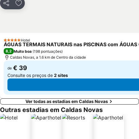
Partilhar
Adicionar aos favoritos
Hotel
5 Estrelas
ÁGUAS TERMAIS NATURAIS nas PISCINAS com ÁGUAS
8,2
Muito boa
(
198 pontuações
)
Caldas Novas, a 1.6 km de Centro da cidade
€ 39
de
Consulte os preços de
2 sites
Ver todas as estadias em Caldas Novas
Outras estadias em Caldas Novas