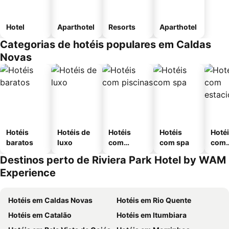
Hotel
Aparthotel
Resorts
Aparthotel
Categorias de hotéis populares em Caldas
Novas
Hotéis
Hotéis de
Hotéis
Hotéis
Hoté
baratos
luxo
com
com spa
com
piscinas
esta
Destinos perto de Riviera Park Hotel by WAM
ment
Experience
Hotéis em Caldas Novas
Hotéis em Rio Quente
Hotéis em Catalão
Hotéis em Itumbiara