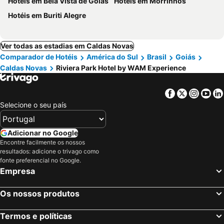
Hotéis em Bela Vista de Goiás
Hotéis em Morrinhos
Hotéis em Buriti Alegre
Ver todas as estadias em Caldas Novas
Comparador de Hotéis
América do Sul
Brasil
Goiás
Caldas Novas
Riviera Park Hotel by WAM Experience
Facebook
Twitter
Insta
Yo
Selecione o seu país
Adicionar no Google
Encontre facilmente os nossos
resultados: adicione o trivago como
fonte preferencial no Google.
Empresa
Os nossos produtos
Termos e políticas