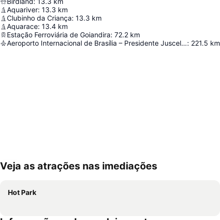
Birdland
:
13.3
km
Aquariver
:
13.3
km
Clubinho da Criança
:
13.3
km
Aquarace
:
13.4
km
Estação Ferroviária de Goiandira
:
72.2
km
Aeroporto Internacional de Brasília – Presidente Juscelino Kubitschek
:
221.5
km
Veja as atrações nas imediações
Ampliar mapa
Hot Park