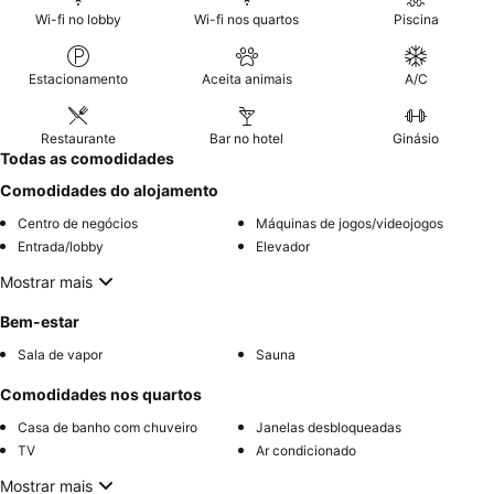
Wi-fi no lobby
Wi-fi nos quartos
Piscina
Estacionamento
Aceita animais
A/C
Restaurante
Bar no hotel
Ginásio
Todas as comodidades
Comodidades do alojamento
Centro de negócios
Máquinas de jogos/videojogos
Entrada/lobby
Elevador
Mostrar mais
Bem-estar
Sala de vapor
Sauna
Comodidades nos quartos
Casa de banho com chuveiro
Janelas desbloqueadas
TV
Ar condicionado
Mostrar mais