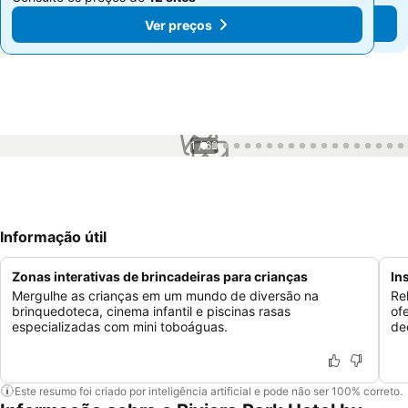
Ver preços
Ver preços
1 / 62
Informação útil
Zonas interativas de brincadeiras para crianças
In
Mergulhe as crianças em um mundo de diversão na
Re
brinquedoteca, cinema infantil e piscinas rasas
of
especializadas com mini toboáguas.
de
Este resumo foi criado por inteligência artificial e pode não ser 100% correto.