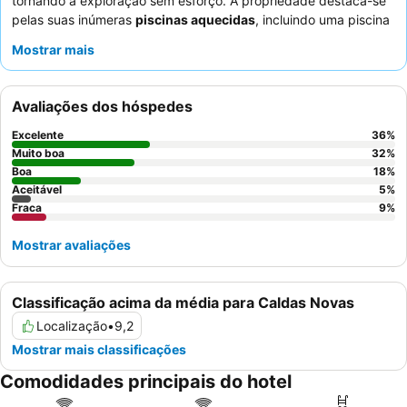
tornando a exploração sem esforço. A propriedade destaca-se
pelas suas inúmeras
piscinas aquecidas
, incluindo uma piscina
infantil com um pequeno parque aquático, e acesso gratuito a
Mostrar mais
vários parques aquáticos WAM externos. Os hóspedes elogiam
consistentemente a
equipe de animação
, especialmente o "Tio
Pipoca", pelas suas atuações envolventes, e o delicioso e
Avaliações dos hóspedes
variado
buffet de pequeno-almoço
. Para uma experiência mais
tranquila, os hóspedes devem considerar solicitar quartos longe
Excelente
36
%
das áreas de eventos para minimizar perturbações de ruído.
Muito boa
32
%
Boa
18
%
Aceitável
5
%
Fraca
9
%
Mostrar avaliações
Classificação acima da média para Caldas Novas
Localização
•
9,2
Mostrar mais classificações
Comodidades principais do hotel