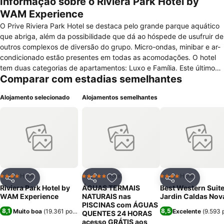
Informação sobre o Riviera Park Hotel by
WAM Experience
O Prive Riviera Park Hotel se destaca pelo grande parque aquático
que abriga, além da possibilidade que dá ao hóspede de usufruir de
outros complexos de diversão do grupo. Micro-ondas, minibar e ar-
condicionado estão presentes em todas as acomodações. O hotel
tem duas categorias de apartamentos: Luxo e Família. Este último
Comparar com estadias semelhantes
tem um cômodo extra. A estrutura da propriedade inclui clube
infantil, salão de jogos, academia e Wi-Fi gratuito nas áreas
Alojamento selecionado
Alojamentos semelhantes
públicas. Há, inclusive, um espaço dedicado aos animais de
estimação, que são aceitos mediante custo adicional. O Boulevard
Chopperia e Restaurante, a Pizzaria Firenze e o Sushi Bar Boulevard
são restaurantes anexos à propriedade: todos se encontram em um
raio de até 200 metros. Juntamente com a Cafeteria Riviera, eles
formam a estrutura gastronômica à disposição dos visitantes. O
Clube Privê está a menos de 100 metros do Prive Riviera Park Hotel;
o Water Park, a 250. Já até o Náutico Praia Clube são necessários
Hotel
Hotel
Hotel
4 Estrelas
5 Estrelas
4 Estrelas
Partilhar
Adicionar aos favoritos
Partilhar
Adicionar aos favoritos
Partilhar
Adicionar
20 minutos de carro.
Riviera Park Hotel by
ÁGUAS TERMAIS
Best Western Suite
WAM Experience
NATURAIS nas
Jardin Caldas Nov
PISCINAS com ÁGUAS
8,1
8,5
Muito boa
(
19.361 pontuações
)
Excelente
(
9.593 
QUENTES 24 HORAS
acesso GRÁTIS aos