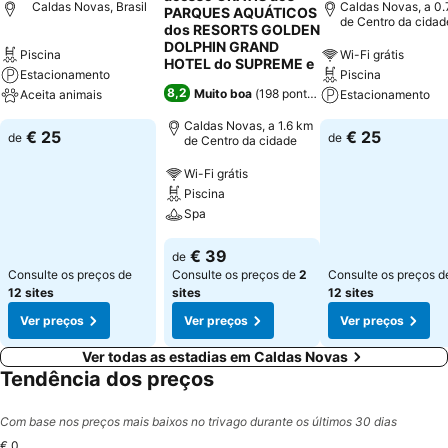
Caldas Novas, Brasil
Caldas Novas, a 0.
PARQUES AQUÁTICOS
de Centro da cidad
dos RESORTS GOLDEN
DOLPHIN GRAND
Piscina
Wi-Fi grátis
HOTEL do SUPREME e
Estacionamento
Piscina
8,2
Muito boa
(
198 pontuações
)
Aceita animais
Estacionamento
Caldas Novas, a 1.6 km
€ 25
€ 25
de
de
de Centro da cidade
Wi-Fi grátis
Piscina
Spa
€ 39
de
Consulte os preços de
Consulte os preços de
2
Consulte os preços d
12 sites
sites
12 sites
Ver preços
Ver preços
Ver preços
Ver todas as estadias em Caldas Novas
Tendência dos preços
Com base nos preços mais baixos no trivago durante os últimos 30 dias
€ 0