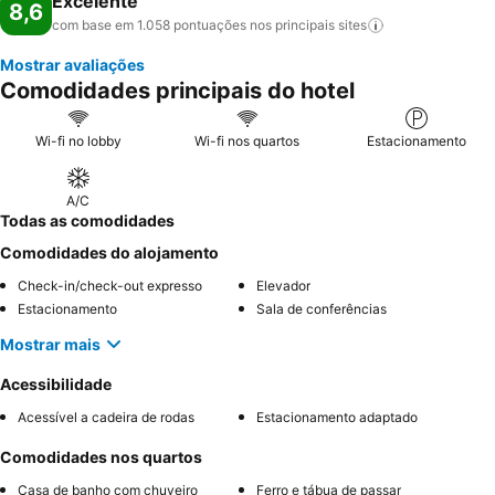
Excelente
8,6
com base em 1.058 pontuações nos principais
sites
Mostrar avaliações
Comodidades principais do hotel
Wi-fi no lobby
Wi-fi nos quartos
Estacionamento
A/C
Todas as comodidades
Comodidades do alojamento
Check-in/check-out expresso
Elevador
Estacionamento
Sala de conferências
Mostrar mais
Acessibilidade
Acessível a cadeira de rodas
Estacionamento adaptado
Comodidades nos quartos
Casa de banho com chuveiro
Ferro e tábua de passar