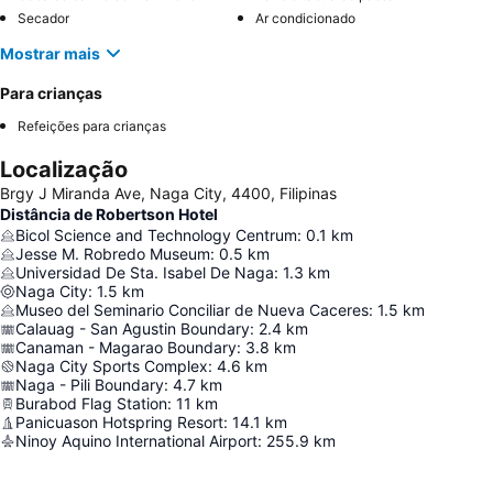
Secador
Ar condicionado
Mostrar mais
Para crianças
Refeições para crianças
Localização
Brgy J Miranda Ave, Naga City, 4400, Filipinas
Distância de Robertson Hotel
Bicol Science and Technology Centrum
:
0.1
km
Jesse M. Robredo Museum
:
0.5
km
Universidad De Sta. Isabel De Naga
:
1.3
km
Naga City
:
1.5
km
Museo del Seminario Conciliar de Nueva Caceres
:
1.5
km
Calauag - San Agustin Boundary
:
2.4
km
Canaman - Magarao Boundary
:
3.8
km
Naga City Sports Complex
:
4.6
km
Naga - Pili Boundary
:
4.7
km
Burabod Flag Station
:
11
km
Panicuason Hotspring Resort
:
14.1
km
Ninoy Aquino International Airport
:
255.9
km