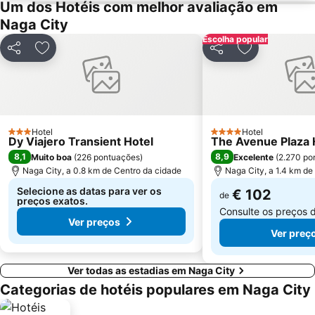
Um dos Hotéis com melhor avaliação em
Naga City
Escolha popular
Partilhar
Adicionar aos favoritos
Partilhar
Adicionar aos
Hotel
Hotel
3 Estrelas
4 Estrelas
Dy Viajero Transient Hotel
The Avenue Plaza 
8,1
8,9
Muito boa
(
226 pontuações
)
Excelente
(
2.270 po
Naga City, a 0.8 km de Centro da cidade
Naga City, a 1.4 km de
Selecione as datas para ver os
€ 102
de
preços exatos.
Consulte os preços 
Ver preços
Ver preç
Ver todas as estadias em Naga City
Categorias de hotéis populares em Naga City