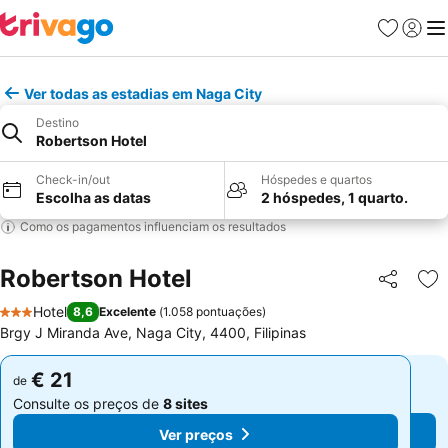
Favoritos
Iniciar
Me
Ver todas as estadias em Naga City
Destino
Robertson Hotel
Check-in/out
Hóspedes e quartos
Escolha as datas
2 hóspedes, 1 quarto.
Como os pagamentos influenciam os resultados
Robertson Hotel
Partilhar
Ad
Hotel
8,6
Excelente
(
1.058 pontuações
)
3 Estrelas
Brgy J Miranda Ave, Naga City, 4400, Filipinas
€ 21
€ 21
de
de
Consulte os preços de
8 sites
Consulte os preços de
8 sites
Ver preços
Ver preços