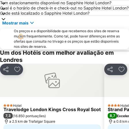
Grosvenor Victoria Casino
Picadilly Circus Station
Tem estacionamento disponível no Sapphire Hotel London?
Qual é o horário de check-in e check-out no Sapphire Hotel London?
London Luton Airport
Wembley
Onde está localizado o Sapphire Hotel London?
Palácio de Buckingham
ExCeL
Mostrar mais
Notting Hill
Trafalgar Square
Os preços e a disponibilidade que recebemos dos sites de reserva
London Bridge
Tower Bridge
mudam frequentemente. Como tal, pode haver diferenças entre as
ofertas que consulta no trivago e os preços que estão disponíveis
Oxford Street
St Pancras Station
nos sites de reserva.
Passeando a Pé em Londres
King's Cross Station
Um dos Hotéis com melhor avaliação em
Londres
Tottenham Hotspur Stadium
Waterloo Station
Bloomsbury
Aeroporto da Cidade de Londres
Partilhar
Adicionar aos favoritos
Partilhar
Adi
Earls Court
Stratford Station
Marylebone
Tottenham
Bayswater
Russell Square
British Airways London Eye
Battersea
Hotel
Hotel
3 Estrelas
4 Estrelas
Travelodge London Kings Cross Royal Scot
Mayfair
Museu Britânico
Strand P
7,3
8,7
(
16.850 pontuações
)
Excele
Leicester Square
Shoreditch
a 2.5 km de Trafalgar Square
a 0.6 km 