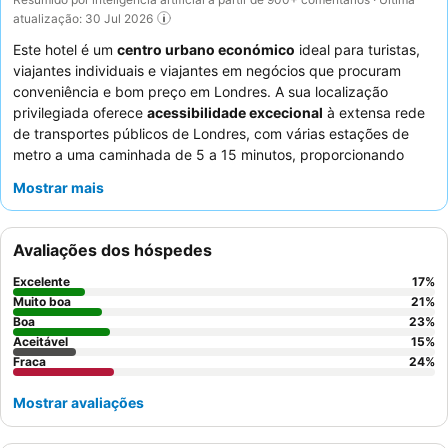
atualização: 30 Jul 2026
Este hotel é um
centro urbano económico
ideal para turistas,
viajantes individuais e viajantes em negócios que procuram
conveniência e bom preço em Londres. A sua localização
privilegiada oferece
acessibilidade excecional
à extensa rede
de transportes públicos de Londres, com várias estações de
metro a uma caminhada de 5 a 15 minutos, proporcionando
ligações diretas ao centro de Londres e ao Aeroporto de
Mostrar mais
Heathrow. A inclusão de uma
chaleira e frigorífico
nos quartos
oferece uma comodidade prática para os hóspedes. Os
hóspedes elogiam consistentemente a
equipa da receção, que
Avaliações dos hóspedes
é simpática, prestável e profissional
, pela sua eficiência e
recomendações locais. Para uma estadia mais tranquila,
Excelente
17
%
considere pedir um quarto que não esteja virado para a rua.
Muito boa
21
%
Boa
23
%
Aceitável
15
%
Fraca
24
%
Mostrar avaliações