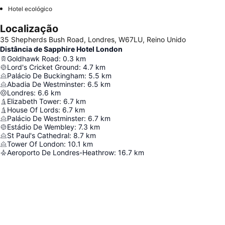
Hotel ecológico
Localização
35 Shepherds Bush Road, Londres, W67LU, Reino Unido
Distância de Sapphire Hotel London
Goldhawk Road
:
0.3
km
Lord's Cricket Ground
:
4.7
km
Palácio De Buckingham
:
5.5
km
Abadia De Westminster
:
6.5
km
Londres
:
6.6
km
Elizabeth Tower
:
6.7
km
House Of Lords
:
6.7
km
Palácio De Westminster
:
6.7
km
Estádio De Wembley
:
7.3
km
St Paul's Cathedral
:
8.7
km
Tower Of London
:
10.1
km
Aeroporto De Londres-Heathrow
:
16.7
km