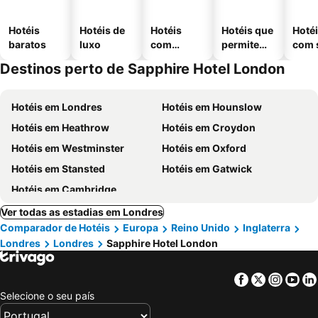
Hotéis
Hotéis de
Hotéis
Hotéis que
Hoté
baratos
luxo
com
permitem
com 
piscinas
animais
Destinos perto de Sapphire Hotel London
Hotéis em Londres
Hotéis em Hounslow
Hotéis em Heathrow
Hotéis em Croydon
Hotéis em Westminster
Hotéis em Oxford
Hotéis em Stansted
Hotéis em Gatwick
Hotéis em Cambridge
Ver todas as estadias em Londres
Comparador de Hotéis
Europa
Reino Unido
Inglaterra
Londres
Londres
Sapphire Hotel London
Facebook
Twitter
Insta
Yo
Selecione o seu país