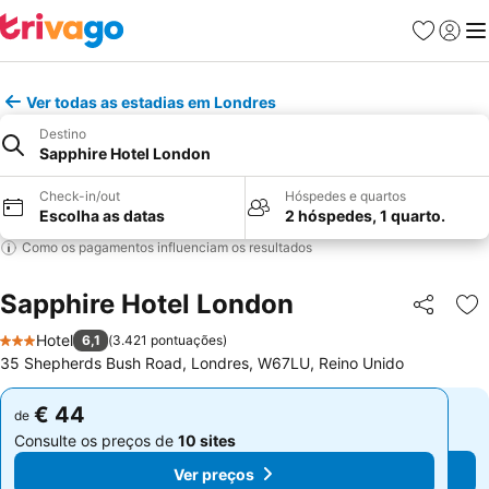
Favoritos
Iniciar
Me
Ver todas as estadias em Londres
Destino
Sapphire Hotel London
Check-in/out
Hóspedes e quartos
Escolha as datas
2 hóspedes, 1 quarto.
Como os pagamentos influenciam os resultados
Sapphire Hotel London
Partilhar
Ad
Hotel
6,1
(
3.421 pontuações
)
3 Estrelas
35 Shepherds Bush Road, Londres, W67LU, Reino Unido
€ 44
€ 44
de
de
Consulte os preços de
10 sites
Consulte os preços de
10 sites
Ver preços
Ver preços