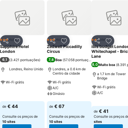
Hotel
Hotel
Hotel
3 Estrelas
3 Estrelas
2 Estrelas
Partilhar
Adicionar aos favoritos
Partilhar
Adicionar aos favoritos
Partilhar
Adicionar
Sapphire Hotel
Zedwell Piccadilly
ibis budget Londo
London
Circus
Whitechapel - Bric
Lane
6,1
7,8
(
3.421 pontuações
)
Boa
(
57.058 pontuações
)
8,0
Muito boa
(
8.391 
Londres, Reino Unido
Londres, a 0.6 km de
Centro da cidade
a 1.7 km de Tower
Bridge
Wi-Fi grátis
Wi-Fi grátis
Wi-Fi grátis
A/C
Ver preços
A/C
Ginásio
Ver preços
Ver preços
€ 44
€ 67
de
de
€ 41
de
Consulte os preços de
Consulte os preços de
Consulte os preços 
10 sites
10 sites
sites