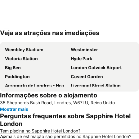
Veja as atrações nas imediações
Ampliar mapa
Wembley Stadium
Westminster
Victoria Station
Hyde Park
Big Ben
London Gatwick Airport
Paddington
Covent Garden
Aeroporto de Londres - Heathrow
Liverpool Street Station
Informações sobre o alojamento
Soho
Kings Cross
35 Shepherds Bush Road, Londres, W67LU, Reino Unido
Metrô de Londres
Paddington Station
Mostrar mais
Piccadilly Circus
Kensington
Perguntas frequentes sobre Sapphire Hotel
South Kensington
Camden Town
London
The O2 Arena
Victoria
Tem piscina no Sapphire Hotel London?
Animais de estimação são permitidos no Sapphire Hotel London?