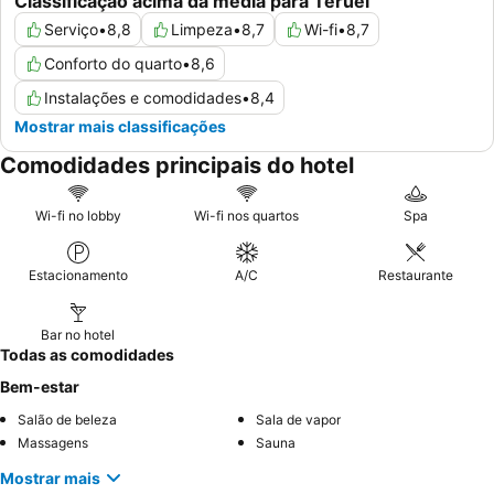
Classificação acima da média para Teruel
Serviço
•
8,8
Limpeza
•
8,7
Wi-fi
•
8,7
Conforto do quarto
•
8,6
Instalações e comodidades
•
8,4
Mostrar mais classificações
Comodidades principais do hotel
Wi-fi no lobby
Wi-fi nos quartos
Spa
Estacionamento
A/C
Restaurante
Bar no hotel
Todas as comodidades
Bem-estar
Salão de beleza
Sala de vapor
Massagens
Sauna
Mostrar mais