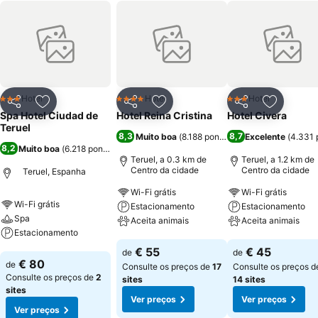
Hotel
Hotel
Hotel
3 Estrelas
4 Estrelas
3 Estrelas
Partilhar
Adicionar aos favoritos
Partilhar
Adicionar aos favoritos
Partilhar
Adicionar
Spa Hotel Ciudad de
Hotel Reina Cristina
Hotel Civera
Teruel
8,3
8,7
Muito boa
(
8.188 pontuações
Excelente
)
(
4.331 
8,2
Muito boa
(
6.218 pontuações
)
Teruel, a 0.3 km de
Teruel, a 1.2 km de
Centro da cidade
Centro da cidade
Teruel, Espanha
Wi-Fi grátis
Wi-Fi grátis
Wi-Fi grátis
Estacionamento
Estacionamento
Spa
Aceita animais
Aceita animais
Estacionamento
Ver preços
Ver preços
€ 55
€ 45
de
de
Ver preços
€ 80
de
Consulte os preços de
17
Consulte os preços d
Consulte os preços de
2
sites
14 sites
sites
Ver preços
Ver preços
Ver preços