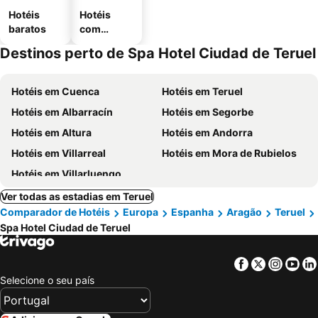
Hotéis
Hotéis
baratos
com
estaciona
Destinos perto de Spa Hotel Ciudad de Teruel
mento
Hotéis em Cuenca
Hotéis em Teruel
Hotéis em Albarracín
Hotéis em Segorbe
Hotéis em Altura
Hotéis em Andorra
Hotéis em Villarreal
Hotéis em Mora de Rubielos
Hotéis em Villarluengo
Ver todas as estadias em Teruel
Comparador de Hotéis
Europa
Espanha
Aragão
Teruel
Spa Hotel Ciudad de Teruel
Facebook
Twitter
Insta
Yo
Selecione o seu país