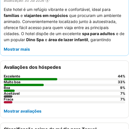
atualização: 30 Jul 2026
Este hotel é um refúgio vibrante e confortável, ideal para
famílias
e
viajantes em negócios
que procuram um ambiente
animado. Convenientemente localizado junto à autoestrada,
oferece fácil acesso para quem viaja entre as principais
cidades. O hotel dispõe de um excelente
spa para adultos
e de
um popular
Dino Spa
e
área de lazer infantil
, garantindo
entretenimento para todas as idades. Os hóspedes elogiam
Mostrar mais
consistentemente os
funcionários simpáticos e prestáveis
e o
excelente buffet de pequeno-almoço
. Para uma experiência
mais tranquila, os hóspedes podem solicitar quartos com vista
Avaliações dos hóspedes
para o jardim.
Excelente
44
%
Muito boa
33
%
Boa
9
%
Aceitável
7
%
Fraca
7
%
Mostrar avaliações