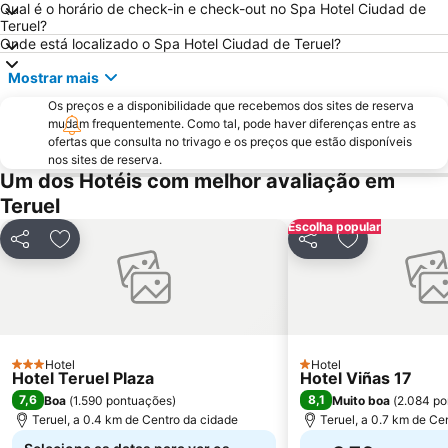
Qual é o horário de check-in e check-out no Spa Hotel Ciudad de
Teruel?
Onde está localizado o Spa Hotel Ciudad de Teruel?
Mostrar mais
Os preços e a disponibilidade que recebemos dos sites de reserva
mudam frequentemente. Como tal, pode haver diferenças entre as
ofertas que consulta no trivago e os preços que estão disponíveis
nos sites de reserva.
Um dos Hotéis com melhor avaliação em
Teruel
Escolha popular
Partilhar
Adicionar aos favoritos
Partilhar
Adicionar aos
Hotel
Hotel
3 Estrelas
1 Estrelas
Hotel Teruel Plaza
Hotel Viñas 17
7,6
8,1
Boa
(
1.590 pontuações
)
Muito boa
(
2.084 po
Teruel, a 0.4 km de Centro da cidade
Teruel, a 0.7 km de Ce