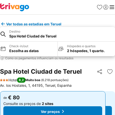
Favoritos
Iniciar
Me
Ver todas as estadias em Teruel
Destino
Spa Hotel Ciudad de Teruel
Check-in/out
Hóspedes e quartos
Escolha as datas
2 hóspedes, 1 quarto.
Como os pagamentos influenciam os resultados
Spa Hotel Ciudad de Teruel
Partilhar
Ad
Hotel
8,2
Muito boa
(
6.218 pontuações
)
3 Estrelas
Av. los Hostales, 1, 44195, Teruel, Espanha
€ 80
€ 80
de
de
Consulte os preços de
2 sites
Consulte os preços de
2 sites
Ver preços
Ver preços