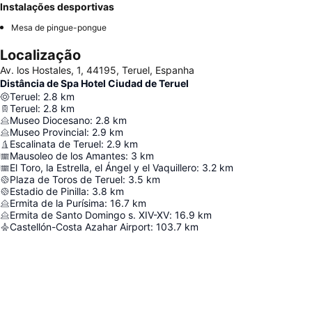
Instalações desportivas
Mesa de pingue-pongue
Localização
Av. los Hostales, 1, 44195, Teruel, Espanha
Distância de Spa Hotel Ciudad de Teruel
Teruel
:
2.8
km
Teruel
:
2.8
km
Museo Diocesano
:
2.8
km
Museo Provincial
:
2.9
km
Escalinata de Teruel
:
2.9
km
Mausoleo de los Amantes
:
3
km
El Toro, la Estrella, el Ángel y el Vaquillero
:
3.2
km
Plaza de Toros de Teruel
:
3.5
km
Estadio de Pinilla
:
3.8
km
Ermita de la Purísima
:
16.7
km
Ermita de Santo Domingo s. XIV-XV
:
16.9
km
Castellón-Costa Azahar Airport
:
103.7
km