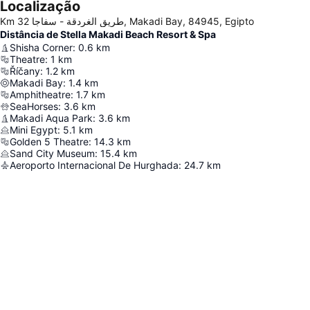
Localização
Km 32 طريق الغردقة - سفاجا, Makadi Bay, 84945, Egipto
Distância de Stella Makadi Beach Resort & Spa
Shisha Corner
:
0.6
km
Theatre
:
1
km
Říčany
:
1.2
km
Makadi Bay
:
1.4
km
Amphitheatre
:
1.7
km
SeaHorses
:
3.6
km
Makadi Aqua Park
:
3.6
km
Mini Egypt
:
5.1
km
Golden 5 Theatre
:
14.3
km
Sand City Museum
:
15.4
km
Aeroporto Internacional De Hurghada
:
24.7
km