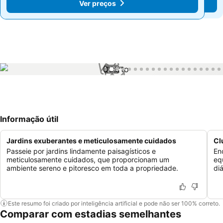
Ver preços
Ver preços
1 / 99
Informação útil
Jardins exuberantes e meticulosamente cuidados
Cl
Passeie por jardins lindamente paisagísticos e
En
meticulosamente cuidados, que proporcionam um
eq
ambiente sereno e pitoresco em toda a propriedade.
di
Este resumo foi criado por inteligência artificial e pode não ser 100% correto.
Comparar com estadias semelhantes