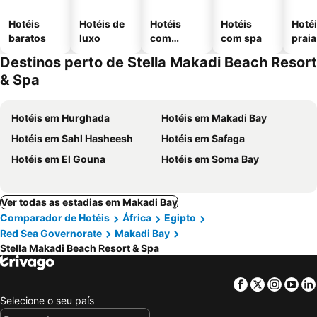
Hotéis
Hotéis de
Hotéis
Hotéis
Hotéi
baratos
luxo
com
com spa
praia
piscinas
Destinos perto de Stella Makadi Beach Resort
& Spa
Hotéis em Hurghada
Hotéis em Makadi Bay
Hotéis em Sahl Hasheesh
Hotéis em Safaga
Hotéis em El Gouna
Hotéis em Soma Bay
Ver todas as estadias em Makadi Bay
Comparador de Hotéis
África
Egipto
Red Sea Governorate
Makadi Bay
Stella Makadi Beach Resort & Spa
Facebook
Twitter
Insta
Yo
Selecione o seu país