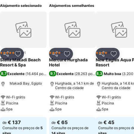
Alojamento selecionado
Alojamentos semelhantes
Resort
Hotel
Hotel
5 Estrelas
4 Estrelas
4 Estrelas
Partilhar
Adicionar aos favoritos
Partilhar
Adicionar aos favoritos
Partilhar
Adicionar
Stella Makadi Beach
Mercure Hurghada
New Eagles Aqua 
Resort & Spa
Hotel
Resort
8,7
9,1
8,3
Excelente
(
16.464 pontuações
Excelente
)
(
28.263 pontuações
Muito boa
)
(
3.200
Makadi Bay, Egipto
Hurghada, a 14.1 km de
Hurghada, a 14.6 k
Centro da cidade
Centro da cidade
Wi-Fi grátis
Wi-Fi grátis
Wi-Fi grátis
Piscina
Piscina
Piscina
Spa
Spa
Spa
Ver preços
Ver preços
Ver preços
€ 137
€ 65
€ 45
de
de
de
Consulte os preços de
5
Consulte os preços de
Consulte os preços 
sites
14 sites
sites