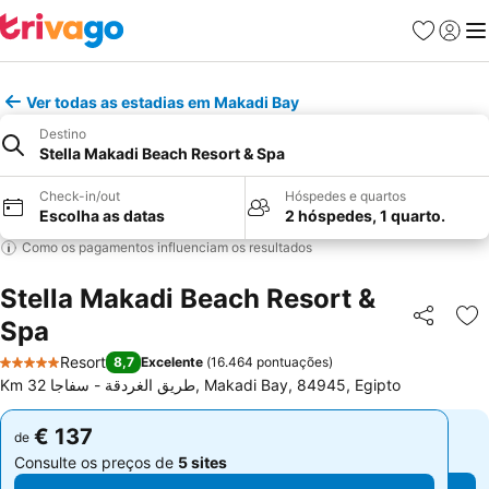
Favoritos
Iniciar
Me
Ver todas as estadias em Makadi Bay
Destino
Stella Makadi Beach Resort & Spa
Check-in/out
Hóspedes e quartos
Escolha as datas
2 hóspedes, 1 quarto.
Como os pagamentos influenciam os resultados
Stella Makadi Beach Resort &
Spa
Partilhar
Ad
Resort
8,7
Excelente
(
16.464 pontuações
)
5 Estrelas
Km 32 طريق الغردقة - سفاجا, Makadi Bay, 84945, Egipto
€ 137
€ 137
de
de
Consulte os preços de
5 sites
Consulte os preços de
5 sites