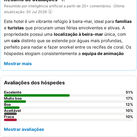
Resumido por inteligência artificial a partir de 20+ comentários · Última
atualização: 30 Jul 2026
Este hotel é um vibrante refúgio à beira-mar, ideal para
famílias
e
turistas
que procuram umas férias envolventes e ativas. A
propriedade possui uma
localização à beira-mar
única, com
um
cais
distinto que se estende por águas mais profundas,
perfeito para nadar e fazer snorkel entre os recifes de coral. Os
hóspedes elogiam consistentemente a
equipa de animação
pelos seus programas envolventes e o
buffet diversificado
do
Mostrar mais
restaurante principal, que frequentemente apresenta noites
temáticas. Para uma experiência melhorada, considere reservar
um quarto com
vista para o mar
para desfrutar da paisagem
Avaliações dos hóspedes
pitoresca.
Excelente
51
%
Muito boa
17
%
Boa
12
%
Aceitável
10
%
Fraca
10
%
Mostrar avaliações