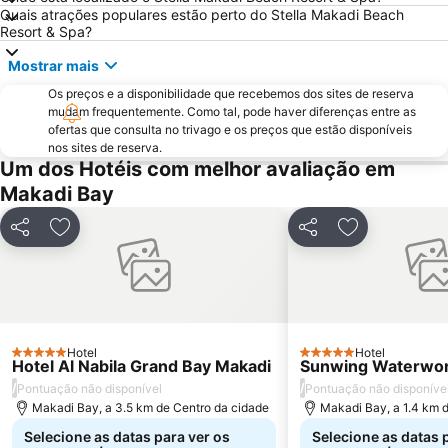
Quais atrações populares estão perto do Stella Makadi Beach
Resort & Spa?
Mostrar mais
Os preços e a disponibilidade que recebemos dos sites de reserva
mudam frequentemente. Como tal, pode haver diferenças entre as
ofertas que consulta no trivago e os preços que estão disponíveis
nos sites de reserva.
Um dos Hotéis com melhor avaliação em
Makadi Bay
Partilhar
Adicionar aos favoritos
Partilhar
Adicionar aos
Hotel
Hotel
5 Estrelas
5 Estrelas
Hotel Al Nabila Grand Bay Makadi
Sunwing Waterwor
/
/
Pontuação não disponível
Pontuação não disponíve
Makadi Bay, a 3.5 km de Centro da cidade
Makadi Bay, a 1.4 km 
Selecione as datas para ver os
Selecione as datas 