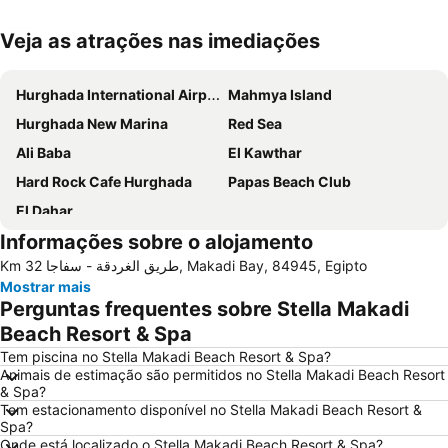
Veja as atrações nas imediações
Ampliar mapa
Hurghada International Airport
Mahmya Island
Hurghada New Marina
Red Sea
Ali Baba
El Kawthar
Hard Rock Cafe Hurghada
Papas Beach Club
El Dahar
Informações sobre o alojamento
Km 32 طريق الغردقة - سفاجا, Makadi Bay, 84945, Egipto
Mostrar mais
Perguntas frequentes sobre Stella Makadi
Beach Resort & Spa
Tem piscina no Stella Makadi Beach Resort & Spa?
Animais de estimação são permitidos no Stella Makadi Beach Resort
& Spa?
Tem estacionamento disponível no Stella Makadi Beach Resort &
Spa?
Onde está localizado o Stella Makadi Beach Resort & Spa?