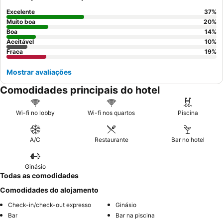
Excelente
37
%
Muito boa
20
%
Boa
14
%
Aceitável
10
%
Fraca
19
%
Mostrar avaliações
Comodidades principais do hotel
Wi-fi no lobby
Wi-fi nos quartos
Piscina
A/C
Restaurante
Bar no hotel
Ginásio
Todas as comodidades
Comodidades do alojamento
Check-in/check-out expresso
Ginásio
Bar
Bar na piscina