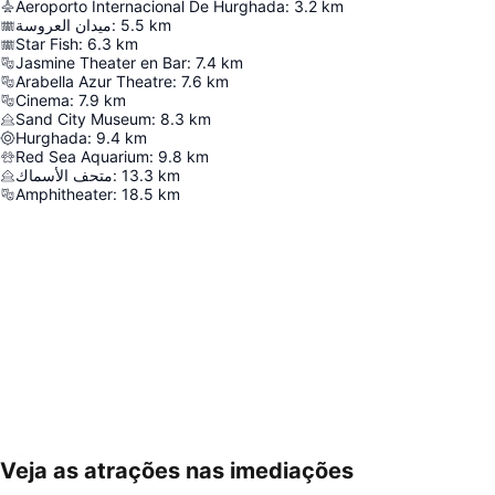
Aeroporto Internacional De Hurghada
:
3.2
km
ميدان العروسة
:
5.5
km
Star Fish
:
6.3
km
Jasmine Theater en Bar
:
7.4
km
Arabella Azur Theatre
:
7.6
km
Cinema
:
7.9
km
Sand City Museum
:
8.3
km
Hurghada
:
9.4
km
Red Sea Aquarium
:
9.8
km
متحف الأسماك
:
13.3
km
Amphitheater
:
18.5
km
Veja as atrações nas imediações
Ampliar mapa