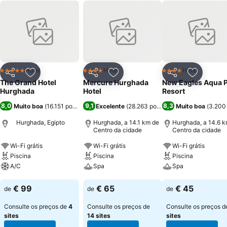
Hotel
Hotel
Hotel
5 Estrelas
4 Estrelas
4 Estrelas
Partilhar
Adicionar aos favoritos
Partilhar
Adicionar aos favoritos
Partilhar
Adicionar
The Grand Hotel
Mercure Hurghada
New Eagles Aqua 
Hurghada
Hotel
Resort
8,0
9,1
8,3
Muito boa
(
16.151 pontuações
Excelente
)
(
28.263 pontuações
Muito boa
)
(
3.200
Hurghada, Egipto
Hurghada, a 14.1 km de
Hurghada, a 14.6 k
Centro da cidade
Centro da cidade
Wi-Fi grátis
Wi-Fi grátis
Wi-Fi grátis
Piscina
Piscina
Piscina
A/C
Spa
Spa
Ver preços
Ver preços
Ver preços
€ 99
€ 65
€ 45
de
de
de
Consulte os preços de
4
Consulte os preços de
Consulte os preços 
sites
14 sites
sites