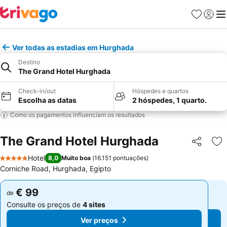
Favoritos
Iniciar
Me
Ver todas as estadias em Hurghada
Destino
The Grand Hotel Hurghada
Check-in/out
Hóspedes e quartos
Escolha as datas
2 hóspedes, 1 quarto.
Como os pagamentos influenciam os resultados
The Grand Hotel Hurghada
Partilhar
Ad
Hotel
8,0
Muito boa
(
16.151 pontuações
)
5 Estrelas
Corniche Road, Hurghada, Egipto
€ 99
€ 99
de
de
Consulte os preços de
4 sites
Consulte os preços de
4 sites
Ver preços
Ver preços