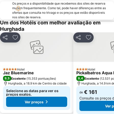
Os preços e a disponibilidade que recebemos dos sites de reserva
mudam frequentemente. Como tal, pode haver diferenças entre as
ofertas que consulta no trivago e os preços que estão disponíveis
nos sites de reserva.
Um dos Hotéis com melhor avaliação em
Hurghada
Partilhar
Adicionar aos favoritos
Partilhar
Adicionar aos
Hotel
Hotel
5 Estrelas
4 Estrelas
Jaz Bluemarine
Pickalbatros Aqua 
9,5
9,4
Excelente
(
15.353 pontuações
)
Excelente
(
12.531 p
Hurghada, a 18.9 km de Centro da cidade
Hurghada, a 14.9 km d
Selecione as datas para ver os
€ 161
de
preços exatos.
Consulte os preços 
Ver preços
Ver 