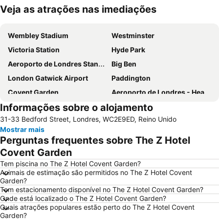
Veja as atrações nas imediações
Ampliar mapa
Wembley Stadium
Westminster
Victoria Station
Hyde Park
Aeroporto de Londres Stansted
Big Ben
London Gatwick Airport
Paddington
Covent Garden
Aeroporto de Londres - Heathrow
Informações sobre o alojamento
Liverpool Street Station
Soho
31-33 Bedford Street, Londres, WC2E9ED, Reino Unido
Kings Cross
Metrô de Londres
Mostrar mais
Paddington Station
Piccadilly Circus
Perguntas frequentes sobre The Z Hotel
South Kensington
Kensington
Covent Garden
Camden Town
The O2 Arena
Tem piscina no The Z Hotel Covent Garden?
Animais de estimação são permitidos no The Z Hotel Covent
Victoria
Grosvenor Victoria Casino
Garden?
Tem estacionamento disponível no The Z Hotel Covent Garden?
Picadilly Circus Station
London Luton Airport
Onde está localizado o The Z Hotel Covent Garden?
Wembley
Palácio de Buckingham
Quais atrações populares estão perto do The Z Hotel Covent
Garden?