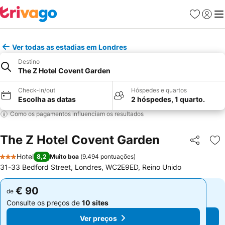
Favoritos
Iniciar
Me
Ver todas as estadias em Londres
Destino
The Z Hotel Covent Garden
Check-in/out
Hóspedes e quartos
Escolha as datas
2 hóspedes, 1 quarto.
Como os pagamentos influenciam os resultados
The Z Hotel Covent Garden
Partilhar
Ad
Hotel
8,2
Muito boa
(
9.494 pontuações
)
3 Estrelas
31-33 Bedford Street, Londres, WC2E9ED, Reino Unido
€ 90
€ 90
de
de
Consulte os preços de
10 sites
Consulte os preços de
10 sites
Ver preços
Ver preços