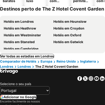
baratos
luxo
com
permitem
com 
piscinas
animais
Destinos perto de The Z Hotel Covent Garden
Hotéis em Londres
Hotéis em Hounslow
Hotéis em Heathrow
Hotéis em Croydon
Hotéis em Westminster
Hotéis em Oxford
Hotéis em Stansted
Hotéis em Gatwick
Hotéis em Cambridge
Ver todas as estadias em Londres
Comparador de Hotéis
Europa
Reino Unido
Inglaterra
Londres
Londres
The Z Hotel Covent Garden
Facebook
Twitter
Insta
Yo
Selecione o seu país
Adicionar no Google
Encontre facilmente os nossos