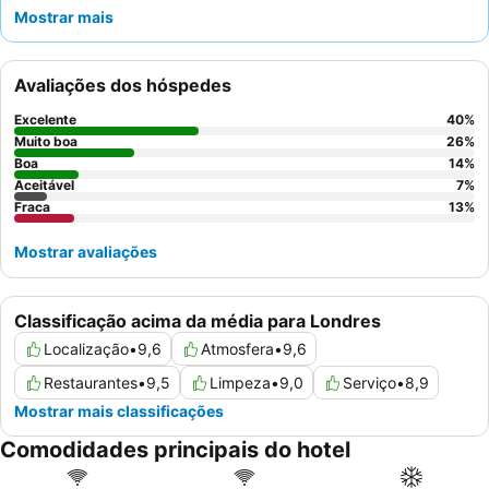
de vinho e queijo
gratuitas são uma caraterística de destaque,
Mostrar mais
oferecendo uma forma deliciosa de relaxar. Os hóspedes
elogiam consistentemente a
equipa de receção simpática e
prestável
pela sua postura acolhedora e eficiência. Para uma
Avaliações dos hóspedes
estadia mais tranquila, considere pedir um quarto virado para o
jardim.
Excelente
40
%
Muito boa
26
%
Boa
14
%
Aceitável
7
%
Fraca
13
%
Mostrar avaliações
Classificação acima da média para Londres
Localização
•
9,6
Atmosfera
•
9,6
Restaurantes
•
9,5
Limpeza
•
9,0
Serviço
•
8,9
Mostrar mais classificações
Comodidades principais do hotel