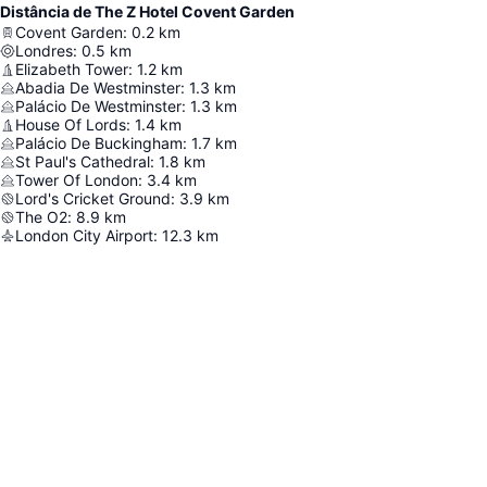
Distância de The Z Hotel Covent Garden
Covent Garden
:
0.2
km
Londres
:
0.5
km
Elizabeth Tower
:
1.2
km
Abadia De Westminster
:
1.3
km
Palácio De Westminster
:
1.3
km
House Of Lords
:
1.4
km
Palácio De Buckingham
:
1.7
km
St Paul's Cathedral
:
1.8
km
Tower Of London
:
3.4
km
Lord's Cricket Ground
:
3.9
km
The O2
:
8.9
km
London City Airport
:
12.3
km