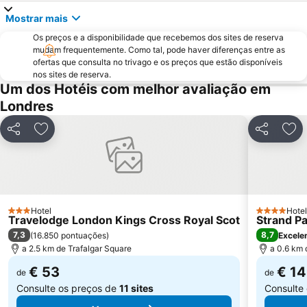
ExCeL
Notting Hill
Mostrar mais
Trafalgar Square
London Bridge
Os preços e a disponibilidade que recebemos dos sites de reserva
Tower Bridge
Oxford Street
mudam frequentemente. Como tal, pode haver diferenças entre as
St Pancras Station
Passeando a Pé em Londres
ofertas que consulta no trivago e os preços que estão disponíveis
nos sites de reserva.
King's Cross Station
Tottenham Hotspur Stadium
Um dos Hotéis com melhor avaliação em
Waterloo Station
Bloomsbury
Londres
Aeroporto da Cidade de Londres
Earls Court
Partilhar
Adicionar aos favoritos
Partilhar
Adi
Stratford Station
Marylebone
Tottenham
Bayswater
British Airways London Eye
Russell Square
Battersea
Mayfair
Hotel
Hotel
3 Estrelas
4 Estrelas
Travelodge London Kings Cross Royal Scot
Strand P
Museu Britânico
Leicester Square
7,3
8,7
(
16.850 pontuações
)
Excele
a 2.5 km de Trafalgar Square
a 0.6 km 
€ 53
€ 1
de
de
Consulte os preços de
11 sites
Consulte