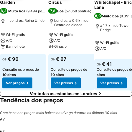
Garden
Circus
Whitechapel - Bric
Lane
8,2
7,8
Muito boa
(
9.494 pontuações
Boa
)
(
57.058 pontuações
)
8,0
Muito boa
(
8.391 
Londres, Reino Unido
Londres, a 0.6 km de
Centro da cidade
a 1.7 km de Tower
Bridge
Wi-Fi grátis
Wi-Fi grátis
A/C
A/C
Wi-Fi grátis
Bar no hotel
Ginásio
A/C
€ 90
€ 67
de
de
€ 41
de
Consulte os preços de
Consulte os preços de
Consulte os preços 
10 sites
10 sites
sites
Ver preços
Ver preços
Ver preços
Ver todas as estadias em Londres
Tendência dos preços
Com base nos preços mais baixos no trivago durante os últimos 30 dias
€ 0
€ 0