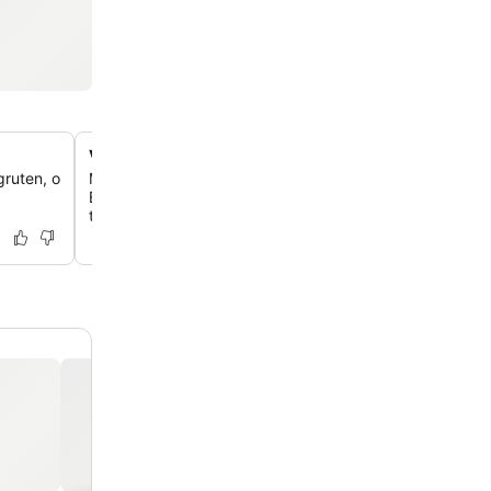
Vistas deslumbrantes do fiorde e do mar
gruten, o
Muitos quartos e áreas comuns oferecem vistas incrívei
Bøkfjorden e do Mar de Barents, proporcionando um ce
tranquilo para a sua estadia.