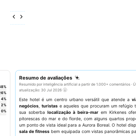
Resumo de avaliações
Resumido por inteligência artificial a partir de 1.000+ comentários · Ú
68
%
atualização: 30 Jul 2026
26
%
4
%
Este hotel é um centro urbano versátil que atende a
v
2
%
negócios
,
turistas
e aqueles que procuram um refúgio tr
0
%
sua soberba
localização à beira-mar
em Kirkenes ofer
pitorescas do mar e do fiorde, com alguns quartos prop
um ponto de vista ideal para a Aurora Boreal. O hotel di
sala de fitness
bem equipada com vistas panorâmicas pa