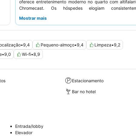
oferece entretenimento moderno no quarto com altifalan
Chromecast. Os hóspedes elogiam consistente
funcionários simpáticos, prestativos e profissionais
e a
Mostrar mais
e qualidade excecionais do
buffet de pequeno-almo
vezes descrito como um dos melhores da Escandinávia
experiência verdadeiramente única, considere reservar
superior para uma
vista para o mar
.
ocalização
•
9,4
Pequeno-almoço
•
9,4
Limpeza
•
9,2
e
•
9,0
Wi-fi
•
8,9
tos
Estacionamento
Bar no hotel
Entrada/lobby
Elevador