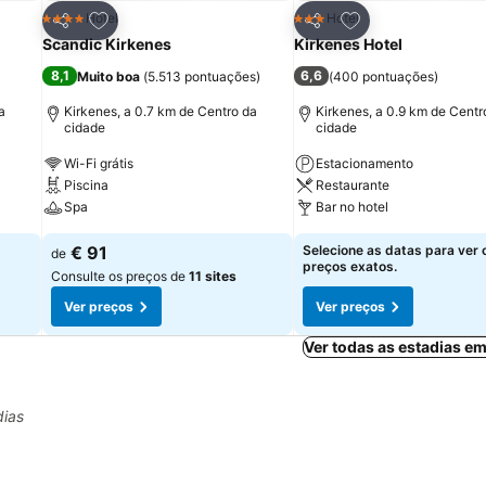
itos
Adicionar aos favoritos
Adicionar aos fav
Hotel
Hotel
4 Estrelas
3 Estrelas
Partilhar
Partilhar
Scandic Kirkenes
Kirkenes Hotel
8,1
6,6
Muito boa
(
5.513 pontuações
)
(
400 pontuações
)
a
Kirkenes, a 0.7 km de Centro da
Kirkenes, a 0.9 km de Centr
cidade
cidade
Wi-Fi grátis
Estacionamento
Piscina
Restaurante
Spa
Bar no hotel
€ 91
Selecione as datas para ver 
de
preços exatos.
Consulte os preços de
11 sites
Ver preços
Ver preços
Ver todas as estadias e
dias