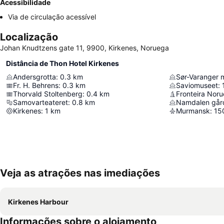
Acessibilidade
Via de circulação acessível
Localização
Johan Knudtzens gate 11, 9900, Kirkenes, Noruega
Distância de Thon Hotel Kirkenes
Andersgrotta
:
0.3
km
Sør-Varanger
Fr. H. Behrens
:
0.3
km
Saviomuseet
:
Thorvald Stoltenberg
:
0.4
km
Fronteira Nor
Samovarteateret
:
0.8
km
Namdalen går
Kirkenes
:
1
km
Murmansk
:
15
Veja as atrações nas imediações
Kirkenes Harbour
Informações sobre o alojamento