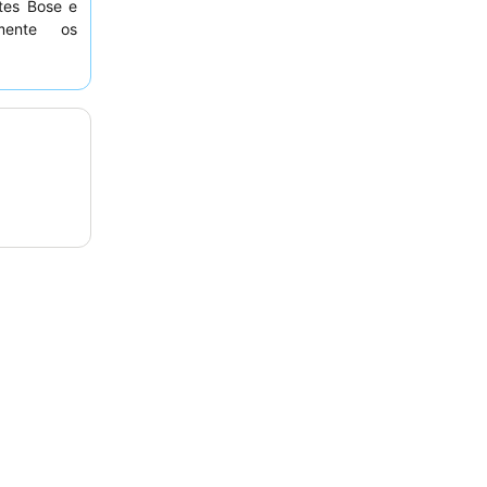
tes Bose e
mente os
 variedade
ço
, muitas
. Para uma
 um quarto