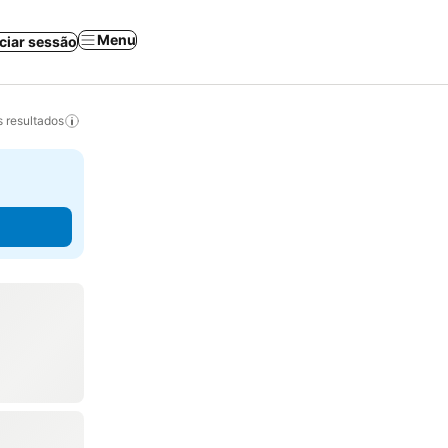
Menu
iciar sessão
 resultados