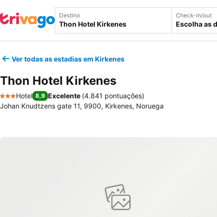
Destino
Check-in/out
Escolha as 
Ver todas as estadias em Kirkenes
Thon Hotel Kirkenes
Hotel
Excelente
(
4.841 pontuações
)
8,9
3 Estrelas
Johan Knudtzens gate 11, 9900, Kirkenes, Noruega