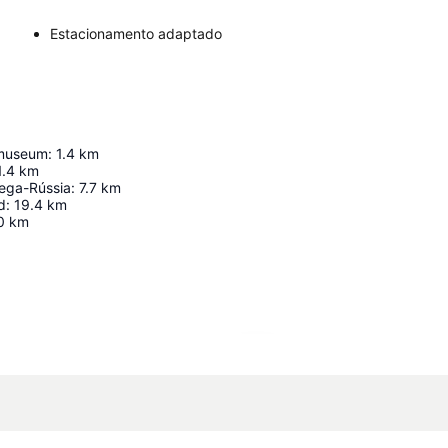
Estacionamento adaptado
 museum
:
1.4
km
1.4
km
uega-Rússia
:
7.7
km
d
:
19.4
km
0
km
Ampliar mapa