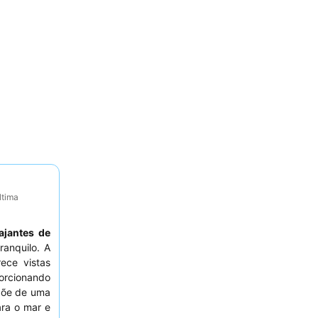
ltima
iajantes de
anquilo. A
ece vistas
orcionando
spõe de uma
ra o mar e