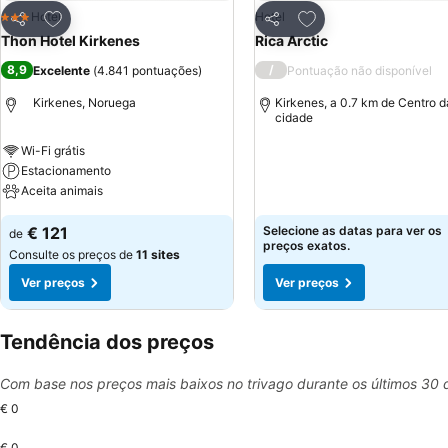
Adicionar aos favoritos
Adicionar aos favor
Hotel
Hotel
3 Estrelas
Partilhar
Partilhar
Thon Hotel Kirkenes
Rica Arctic
8,9
/
Excelente
(
4.841 pontuações
)
Pontuação não disponível
Kirkenes, Noruega
Kirkenes, a 0.7 km de Centro d
cidade
Wi-Fi grátis
Estacionamento
Aceita animais
€ 121
Selecione as datas para ver os
de
preços exatos.
Consulte os preços de
11 sites
Ver preços
Ver preços
Tendência dos preços
Com base nos preços mais baixos no trivago durante os últimos 30 
€ 0
€ 0