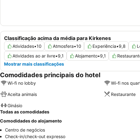
Classificação acima da média para Kirkenes
Atividades
•
10
Atmosfera
•
10
Experiência
•
9,8
L
Atividades ao ar livre
•
9,1
Alojamento
•
9,1
Restaurant
Mostrar mais classificações
Comodidades principais do hotel
Wi-fi no lobby
Wi-fi nos quar
Aceita animais
Restaurante
Ginásio
Todas as comodidades
Comodidades do alojamento
Centro de negócios
Check-in/check-out expresso