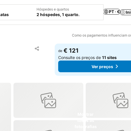
Hóspedes e quartos
PT · €
In
datas
2 hóspedes, 1 quarto.
Como os pagamentos influenciam os
Adicionar aos favoritos
€ 121
de
Partilhar
Consulte os preços de
11 sites
Ver preços