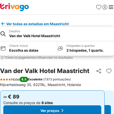
Favoritos
Iniciar
Me
Ver todas as estadias em Maastricht
Destino
Van der Valk Hotel Maastricht
Check-in/out
Hóspedes e quartos
Escolha as datas
2 hóspedes, 1 quarto.
Como os pagamentos influenciam os resultados
Van der Valk Hotel Maastricht
Partilhar
Ad
Hotel
8,5
Excelente
(
7.673 pontuações
)
4 Estrelas
Nijverheidsweg 35, 6227AL, Maastricht, Holanda
€ 89
€ 89
de
de
Consulte os preços de
8 sites
Consulte os preços de
8 sites
Ver preços
Ver preços