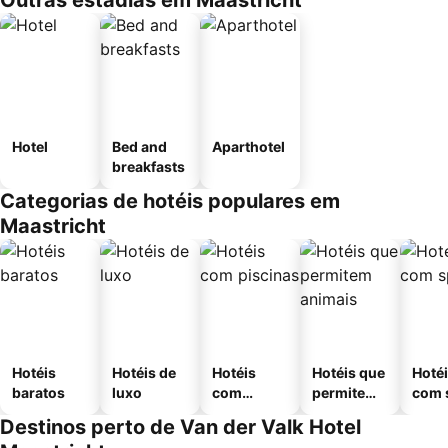
Outras estadias em Maastricht
Hotel
Bed and
Aparthotel
breakfasts
Categorias de hotéis populares em
Maastricht
Hotéis
Hotéis de
Hotéis
Hotéis que
Hoté
baratos
luxo
com
permitem
com 
piscinas
animais
Destinos perto de Van der Valk Hotel