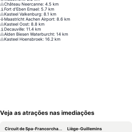
Château Neercanne
:
4.5
km
Fort d'Eben Emael
:
5.7
km
Kasteel Valkenburg
:
8.1
km
Maastricht Aachen Airport
:
8.6
km
Kasteel Oost
:
8.8
km
Decauville
:
11.4
km
Alden Biesen Waterburcht
:
14
km
Kasteel Hoensbroek
:
16.2
km
Veja as atrações nas imediações
Ampliar mapa
Circuit de Spa-Francorchamps
Liège-Guillemins