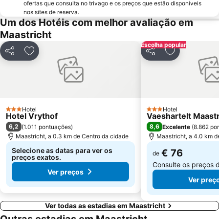
ofertas que consulta no trivago e os preços que estão disponíveis
nos sites de reserva.
Um dos Hotéis com melhor avaliação em
Maastricht
Escolha popular
Partilhar
Adicionar aos favoritos
Partilhar
Adicionar aos
Hotel
Hotel
3 Estrelas
3 Estrelas
Hotel Vrythof
Vaeshartelt Maastr
6,2
8,6
(
1.011 pontuações
)
Excelente
(
8.862 po
Maastricht, a 0.3 km de Centro da cidade
Maastricht, a 4.0 km d
Selecione as datas para ver os
€ 76
de
preços exatos.
Consulte os preços 
Ver preços
Ver preç
Ver todas as estadias em Maastricht