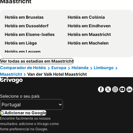
Maastricht
Hotéis em Bruxelas
Hotéis em Colónia
Hotéis em Dusseldorf
Hotéis em Eindhoven
Hotéis em Elsene-Ixelles
Hotéis em Maastricht
Hotéis em Liège
Hotéis em Machelen
Hotéis em Leuven
Ver todas as estadias em Maastricht
Comparador de Hotéis
Europa
Holanda
Limburgo
Maastricht
Van der Valk Hotel Maastricht
Facebook
Twitter
Insta
Yo
Selecione o seu país
Adicionar no Google
Encontre facilmente os nossos
resultados: adicione o trivago como
fonte preferencial no Google.