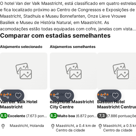
O hotel Van der Valk Maastricht, está classificado em quatro estrelas
e fica localizado próximo ao Centro de Congressos e Exposições de
Maastricht, Stadhuis e Museu Bonnefanten, Onze Lieve Vrouwe
Basiliek e Museu de História Natural, em Maastricht. As
acomodações estão todas equipadas com cofre, janelas com vista,
Comparar com estadias semelhantes
acesso a internet, telefone, ferro/Tábua de passar roupa (quando
solicitado), mesa, geladeira, banheiro privativo, televisão via
Alojamento selecionado
Alojamentos semelhantes
satélite, telefone e secador de cabelo. Este disponibiliza diversos
serviços a seus hóspedes, entre eles, acesso a internet, depósito de
bagagens, equipe multilíngue, serviço de quarto (horários limitados),
serviço de Limusine ou Town Car, estacionamento, recepção e
lavanderia. Possui um restaurante no local. Para os negócios
oferece salas de conferência/reunião e um business center.
Hotel
Hotel
Hotel
4 Estrelas
2 Estrelas
4 Estrelas
Partilhar
Adicionar aos favoritos
Partilhar
Adicionar aos favoritos
Partilhar
Adicionar
Van der Valk Hotel
easyHotel Maastricht
Bastion Hotel
Maastricht
City Centre
Maastricht Centr
8,5
8,2
7,3
Excelente
(
7.673 pontuações
Muito boa
)
(
6.872 pontuações
(
)
7.886 pontuaçõ
Maastricht, Holanda
Maastricht, a 0.4 km de
Maastricht, a 0.5 
Centro da cidade
Centro da cidade