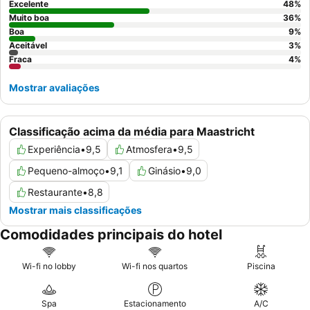
hóspedes devem solicitar um quarto virado para o jardim para
Excelente
48
%
evitar o ruído potencial da estrada.
Muito boa
36
%
Boa
9
%
Aceitável
3
%
Fraca
4
%
Mostrar avaliações
Classificação acima da média para Maastricht
Experiência
•
9,5
Atmosfera
•
9,5
Pequeno-almoço
•
9,1
Ginásio
•
9,0
Restaurante
•
8,8
Mostrar mais classificações
Comodidades principais do hotel
Wi-fi no lobby
Wi-fi nos quartos
Piscina
Spa
Estacionamento
A/C