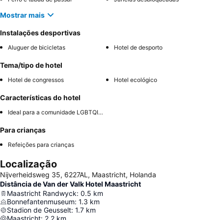
Mostrar mais
Instalações desportivas
Aluguer de bicicletas
Hotel de desporto
Tema/tipo de hotel
Hotel de congressos
Hotel ecológico
Características do hotel
Ideal para a comunidade LGBTQIA+
Para crianças
Refeições para crianças
Localização
Nijverheidsweg 35, 6227AL, Maastricht, Holanda
Distância de Van der Valk Hotel Maastricht
Maastricht Randwyck
:
0.5
km
Bonnefantenmuseum
:
1.3
km
Stadion de Geusselt
:
1.7
km
Maastricht
:
2.2
km