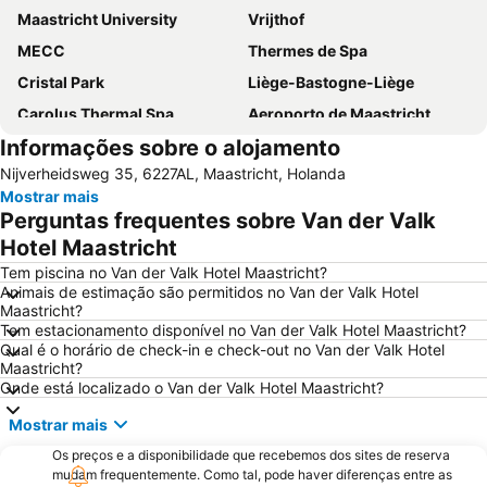
Maastricht University
Vrijthof
MECC
Thermes de Spa
Cristal Park
Liège-Bastogne-Liège
Carolus Thermal Spa
Aeroporto de Maastricht
Informações sobre o alojamento
Nationaal Park Hoge Kempen
Estação Ferroviária de Maastricht
Nijverheidsweg 35, 6227AL, Maastricht, Holanda
Salon Vert Bleu Soleil
City Centre
Mostrar mais
One and Only
Aachen Central Railway Station
Perguntas frequentes sobre Van der Valk
Marché de Noël d'Aix-la-Chapelle
Sart
Hotel Maastricht
Nederlands Mijnmuseum
Karting Genk
Tem piscina no Van der Valk Hotel Maastricht?
Animais de estimação são permitidos no Van der Valk Hotel
Habitat
Karibik
Maastricht?
Tem estacionamento disponível no Van der Valk Hotel Maastricht?
Eurogress Aachen
Liège Airport
Qual é o horário de check-in e check-out no Van der Valk Hotel
Rothe Erde
Merzbrück Airport
Maastricht?
Onde está localizado o Van der Valk Hotel Maastricht?
Station Roermond
Mandarin
Mostrar mais
Os preços e a disponibilidade que recebemos dos sites de reserva
mudam frequentemente. Como tal, pode haver diferenças entre as