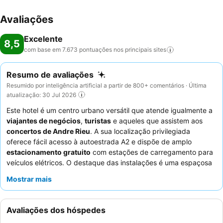
Avaliações
Excelente
8,5
com base em 7.673 pontuações nos principais
sites
Resumo de avaliações
Resumido por inteligência artificial a partir de 800+ comentários · Última
atualização: 30 Jul 2026
Este hotel é um centro urbano versátil que atende igualmente a
viajantes de negócios
,
turistas
e aqueles que assistem aos
concertos de Andre Rieu
. A sua localização privilegiada
oferece fácil acesso à autoestrada A2 e dispõe de amplo
estacionamento gratuito
com estações de carregamento para
veículos elétricos. O destaque das instalações é uma espaçosa
piscina
complementada por uma sauna e um banho turco para
Mostrar mais
relaxamento. Os hóspedes elogiam consistentemente os
funcionários simpáticos e prestativos
e o extenso
buffet de
pequeno-almoço
, que apresenta uma grande variedade de
Avaliações dos hóspedes
pratos quentes e frios. Para uma estadia mais tranquila, os