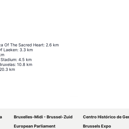
ica Of The Sacred Heart
:
2.6
km
Of Laeken
:
3.3
km
km
 Stadium
:
4.5
km
Bruxelas
:
10.8
km
20.3
km
Ampliar mapa
a
Bruxelles-Midi - Brussel-Zuid
Centro Histórico de Ge
European Parliament
Brussels Expo