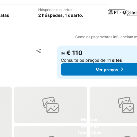
Hóspedes e quartos
PT · €
In
datas
2 hóspedes, 1 quarto.
Como os pagamentos influenciam os
Adicionar aos favoritos
€ 110
de
Partilhar
Consulte os preços de
11 sites
Ver preços