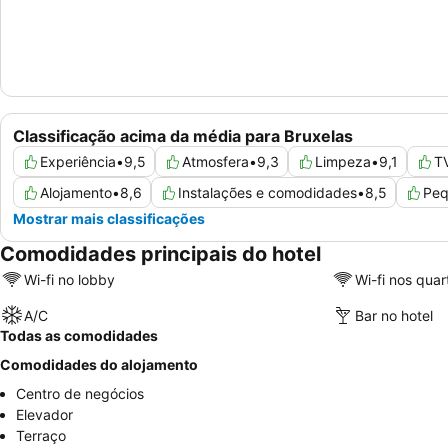
Classificação acima da média para Bruxelas
Experiência
•
9,5
Atmosfera
•
9,3
Limpeza
•
9,1
TV
Alojamento
•
8,6
Instalações e comodidades
•
8,5
Peq
Mostrar mais classificações
Comodidades principais do hotel
Wi-fi no lobby
Wi-fi nos quar
A/C
Bar no hotel
Todas as comodidades
Comodidades do alojamento
Centro de negócios
Elevador
Terraço