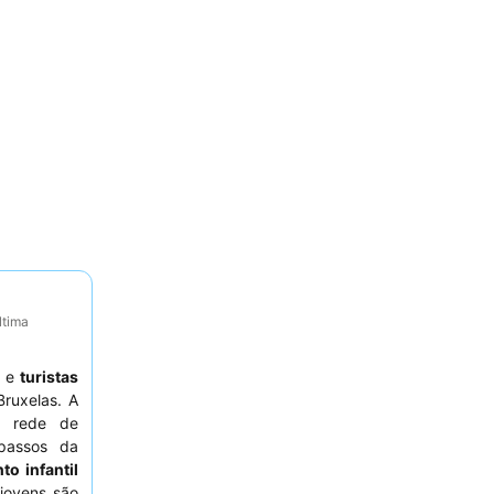
ltima
s
e
turistas
ruxelas. A
 à rede de
 passos da
to infantil
jovens são