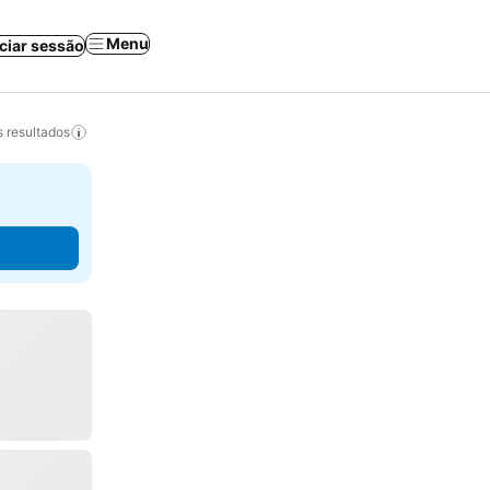
Menu
iciar sessão
 resultados