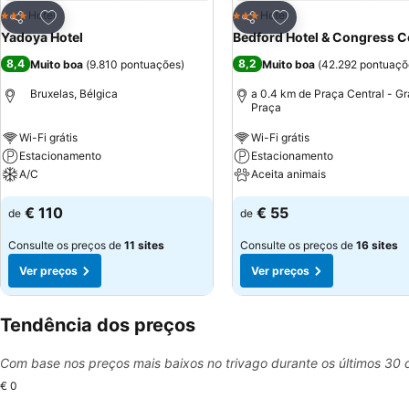
Adicionar aos favoritos
Adicionar aos favor
Hotel
Hotel
3 Estrelas
3 Estrelas
Partilhar
Partilhar
Yadoya Hotel
Bedford Hotel & Congress C
8,4
8,2
Muito boa
(
9.810 pontuações
)
Muito boa
(
42.292 pontuaçõ
Bruxelas, Bélgica
a 0.4 km de Praça Central - G
Praça
Wi-Fi grátis
Wi-Fi grátis
Estacionamento
Estacionamento
A/C
Aceita animais
€ 110
€ 55
de
de
Consulte os preços de
11 sites
Consulte os preços de
16 sites
Ver preços
Ver preços
Tendência dos preços
Com base nos preços mais baixos no trivago durante os últimos 30 
€ 0