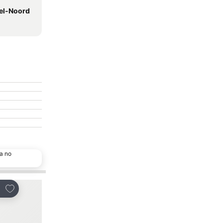
sel-Noord
a no
Adicionar aos favoritos
Adicionar aos favor
tilhar
Partilhar