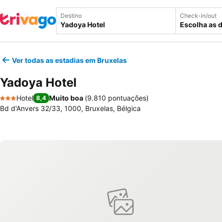
Destino
Check-in/out
Escolha as 
Ver todas as estadias em Bruxelas
Yadoya Hotel
Hotel
Muito boa
(
9.810 pontuações
)
8,4
3 Estrelas
Bd d'Anvers 32/33, 1000, Bruxelas, Bélgica