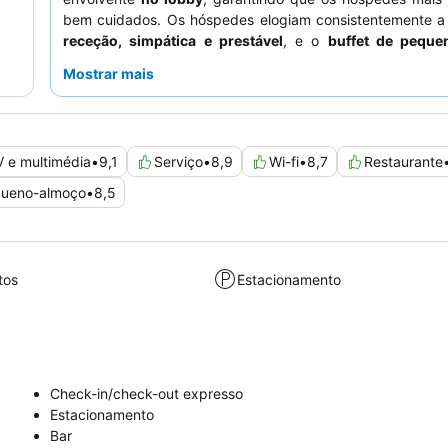
bem cuidados. Os hóspedes elogiam consistentemente 
receção, simpática e prestável
, e o
buffet de peque
diversificado e de alta qualidade. Para uma estadia mais tr
Mostrar mais
hóspedes devem solicitar um quarto com vista para o páti
 e multimédia
•
9,1
Serviço
•
8,9
Wi-fi
•
8,7
Restaurante
ueno-almoço
•
8,5
tos
Estacionamento
Check-in/check-out expresso
Estacionamento
Bar