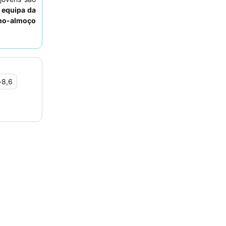
a
equipa da
no-almoço
anquila, os
o.
•
8,6