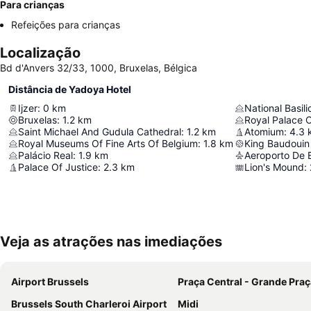
Para crianças
Refeições para crianças
Localização
Bd d'Anvers 32/33, 1000, Bruxelas, Bélgica
Distância de Yadoya Hotel
Ijzer
:
0
km
National Basil
Bruxelas
:
1.2
km
Royal Palace 
Saint Michael And Gudula Cathedral
:
1.2
km
Atomium
:
4.3
Royal Museums Of Fine Arts Of Belgium
:
1.8
km
King Baudouin
Palácio Real
:
1.9
km
Aeroporto De 
Palace Of Justice
:
2.3
km
Lion's Mound
:
Veja as atrações nas imediações
Airport Brussels
Praça Central - Grande Praç
Brussels South Charleroi Airport
Midi