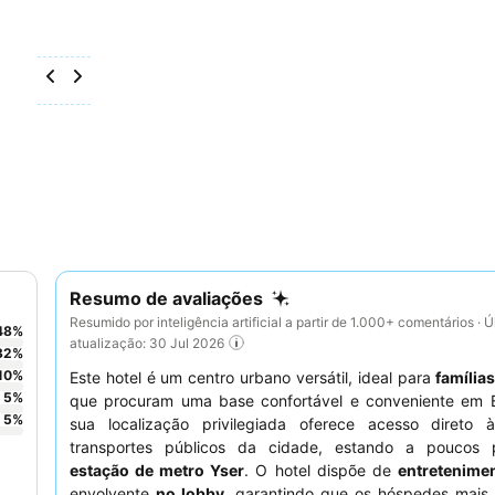
Resumo de avaliações
Resumido por inteligência artificial a partir de 1.000+ comentários · Ú
48
%
atualização: 30 Jul 2026
32
%
10
%
Este hotel é um centro urbano versátil, ideal para
família
5
%
que procuram uma base confortável e conveniente em B
5
%
sua localização privilegiada oferece acesso direto
transportes públicos da cidade, estando a poucos
estação de metro Yser
. O hotel dispõe de
entretenimen
envolvente
no lobby
, garantindo que os hóspedes mais 