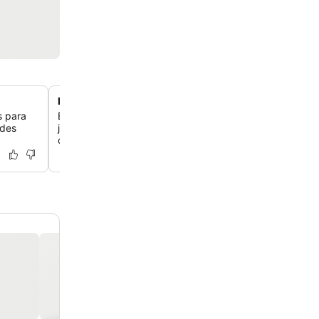
Design autêntico em estilo japonês
s para
Experimente uma mistura única de conforto moderno e e
ades
japonesa tradicional, com quartos inspirados no Zen e 
com detalhes em madeira por todo o hotel.