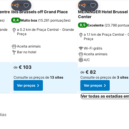
itos
Adicionar aos favoritos
Adicionar aos fav
Hotel
Hotel
3 Estrelas
3 Estrelas
Partilhar
Partilhar
entre
ibis Brussels off Grand Place
MEININGER Hotel Brussel 
Center
8,4
es
)
Muito boa
(
15.261 pontuações
)
8,5
Excelente
(
23.786 pontu
rande
a 0.2 km de Praça Central - Grande
Praça
a 1.1 km de Praça Central -
Praça
Aceita animais
Wi-Fi grátis
Bar no hotel
Aceita animais
A/C
€ 103
de
€ 82
de
Consulte os preços de
13 sites
Consulte os preços de
3 sites
Ver preços
Ver preços
Ver todas as estadias e
dias