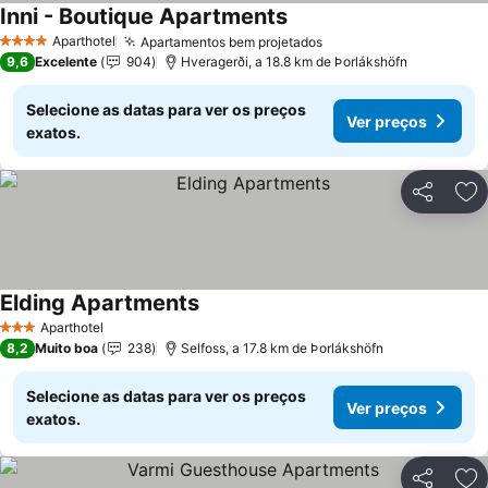
Inni - Boutique Apartments
Aparthotel
Apartamentos bem projetados
4 Estrelas
9,6
Excelente
904
Hveragerði, a 18.8 km de Þorlákshöfn
Selecione as datas para ver os preços
Ver preços
exatos.
Partilhar
Ad
Elding Apartments
Aparthotel
3 Estrelas
8,2
Muito boa
238
Selfoss, a 17.8 km de Þorlákshöfn
Selecione as datas para ver os preços
Ver preços
exatos.