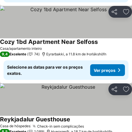
Partilhar
Ad
Cozy 1bd Apartment Near Selfoss
Casa/apartamento inteiro
9,4
Excelente
74
Eyrarbakki, a 11.8 km de Þorlákshöfn
Selecione as datas para ver os preços
Ver preços
exatos.
Partilhar
Ad
Reykjadalur Guesthouse
Casa de hóspedes
Check-in sem complicações
8,5
Excelente
1.089
Hveragerði, a 18.7 km de Þorlákshöfn