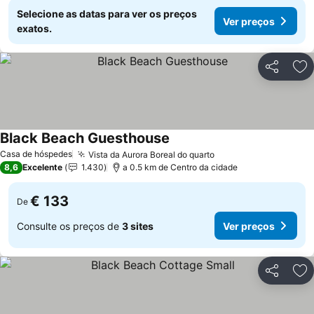
Selecione as datas para ver os preços
Ver preços
exatos.
Partilhar
Ad
Black Beach Guesthouse
Casa de hóspedes
Vista da Aurora Boreal do quarto
8,6
Excelente
1.430
a 0.5 km de Centro da cidade
€ 133
De
Consulte os preços de
3 sites
Ver preços
Partilhar
Ad