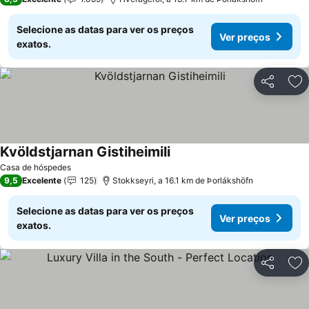
Selecione as datas para ver os preços
Ver preços
exatos.
Partilhar
Ad
Kvöldstjarnan Gistiheimili
Casa de hóspedes
9,5
Excelente
125
Stokkseyri, a 16.1 km de Þorlákshöfn
Selecione as datas para ver os preços
Ver preços
exatos.
Partilhar
Ad