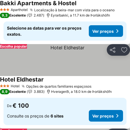
Bakki Apartments & Hostel
Aparthotel
Localização à beira-mar com vista para o oceano
3 Estrelas
9,3
Excelente
2.487
Eyrarbakki, a 11.7 km de Þorlákshöfn
Selecione as datas para ver os preços
Ver preços
exatos.
Escolha popular
Partilhar
Ad
Hotel Eldhestar
Hotel
Opções de quartos familiares espaçosos
3 Estrelas
8,9
Excelente
3.883
Hveragerði, a 18.0 km de Þorlákshöfn
€ 100
De
Consulte os preços de
6 sites
Ver preços