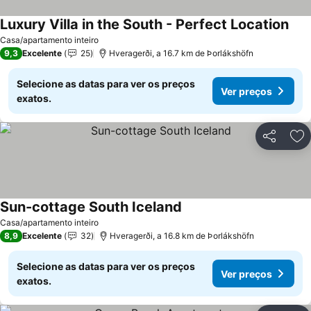
Luxury Villa in the South - Perfect Location
Casa/apartamento inteiro
9,3
Excelente
25
Hveragerði, a 16.7 km de Þorlákshöfn
Selecione as datas para ver os preços
Ver preços
exatos.
Partilhar
Ad
Sun-cottage South Iceland
Casa/apartamento inteiro
8,9
Excelente
32
Hveragerði, a 16.8 km de Þorlákshöfn
Selecione as datas para ver os preços
Ver preços
exatos.