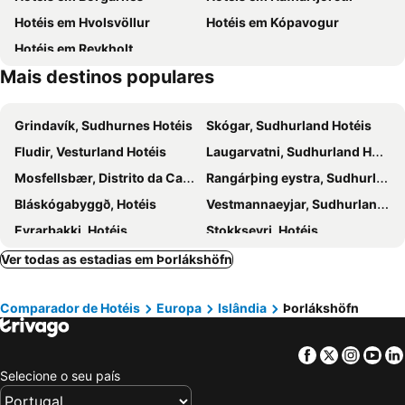
Hotéis em Hvolsvöllur
Hotéis em Kópavogur
Hotéis em Reykholt
Mais destinos populares
Grindavík, Sudhurnes Hotéis
Skógar, Sudhurland Hotéis
Fludir, Vesturland Hotéis
Laugarvatni, Sudhurland Hotéis
Mosfellsbær, Distrito da Capital Hotéis
Rangárþing eystra, Sudhurland Hotéis
Bláskógabyggð, Hotéis
Vestmannaeyjar, Sudhurland Hotéis
Eyrarbakki, Hotéis
Stokkseyri, Hotéis
Brekkuþorp, Hotéis
Akranes, Vesturland Hotéis
Ver todas as estadias em Þorlákshöfn
Reiquiavique, Distrito da Capital Hotéis
Keflavik, Sudhurnes Hotéis
Comparador de Hotéis
Europa
Islândia
Þorlákshöfn
Vik, Hotéis
Höfn, Hotéis
Selfoss, Sudhurland Hotéis
Akureyri, Nordhurland de Eystra Hotéis
Facebook
Twitter
Insta
Yo
Hella, Sudhurland Hotéis
Borgarnes, Vesturland Hotéis
Selecione o seu país
Kirkjubæjarklaustur, Hotéis