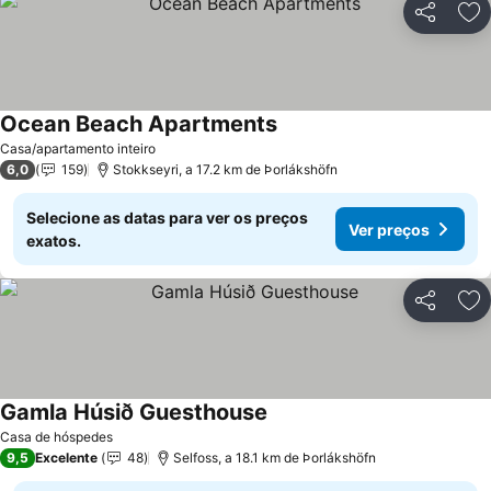
Partilhar
Ad
Ocean Beach Apartments
Casa/apartamento inteiro
6,0
159
Stokkseyri, a 17.2 km de Þorlákshöfn
Selecione as datas para ver os preços
Ver preços
exatos.
Partilhar
Ad
Gamla Húsið Guesthouse
Casa de hóspedes
9,5
Excelente
48
Selfoss, a 18.1 km de Þorlákshöfn