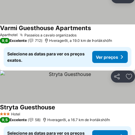
Partilhar
Ad
Varmi Guesthouse Apartments
Aparthotel
Passeios a cavalo organizados
9,6
Excelente
712
Hveragerði, a 19.0 km de Þorlákshöfn
Selecione as datas para ver os preços
Ver preços
exatos.
Partilhar
Ad
Stryta Guesthouse
Hotel
3 Estrelas
9,5
Excelente
58
Hveragerði, a 16.7 km de Þorlákshöfn
Selecione as datas para ver os preços