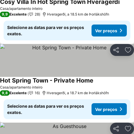
Cosy Villa In Hot Spring Town Hveragerdi
Casa/apartamento inteiro
9,9
Excelente
28
Hveragerði, a 18.5 km de Þorlákshöfn
Selecione as datas para ver os preços
Ver preços
exatos.
Partilhar
Ad
Hot Spring Town - Private Home
Casa/apartamento inteiro
9,8
Excelente
16
Hveragerði, a 18.7 km de Þorlákshöfn
Selecione as datas para ver os preços
Ver preços
exatos.
Partilhar
Ad