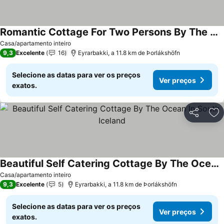
Romantic Cottage For Two Persons By The Ocean
Casa/apartamento inteiro
9,3
Excelente
16
Eyrarbakki, a 11.8 km de Þorlákshöfn
Selecione as datas para ver os preços
Ver preços
exatos.
Partilhar
Ad
Beautiful Self Catering Cottage By The Ocean In South Iceland
Casa/apartamento inteiro
9,3
Excelente
5
Eyrarbakki, a 11.8 km de Þorlákshöfn
Selecione as datas para ver os preços
Ver preços
exatos.