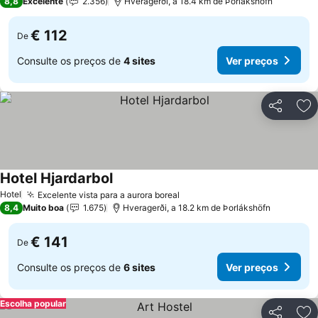
8,8
Excelente
2.356
Hveragerði, a 18.4 km de Þorlákshöfn
€ 112
De
Consulte os preços de
4 sites
Ver preços
Partilhar
Ad
Hotel Hjardarbol
Hotel
Excelente vista para a aurora boreal
8,4
Muito boa
1.675
Hveragerði, a 18.2 km de Þorlákshöfn
€ 141
De
Consulte os preços de
6 sites
Ver preços
Escolha popular