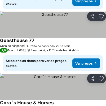
Ver preços
exatos.
Partilhar
Ad
Guesthouse 77
Casa de hóspedes
Perto do nascer do sol na praia
7,9
Boa
663
Eyrarbakki, a 11.7 km de Þorlákshöfn
Selecione as datas para ver os preços
Ver preços
exatos.
Partilhar
Ad
Cora´s House & Horses