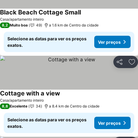
Black Beach Cottage Small
Casa/apartamento inteiro
8,2
Muito boa
49
a 1.6 km de Centro da cidade
Selecione as datas para ver os preços
Ver preços
exatos.
Partilhar
Ad
Cottage with a view
Casa/apartamento inteiro
8,8
Excelente
34
a 8.4 km de Centro da cidade
Selecione as datas para ver os preços
Ver preços
exatos.