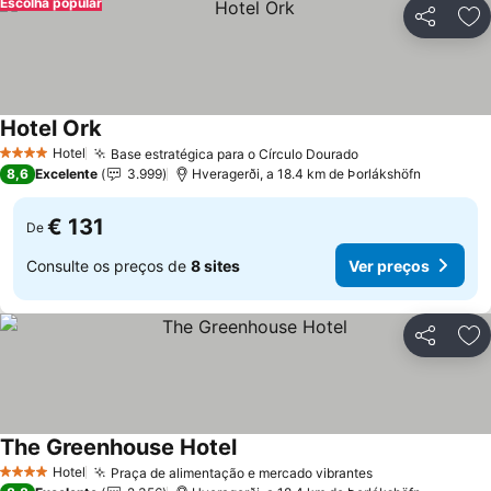
Escolha popular
Partilhar
Ad
Hotel Ork
Hotel
Base estratégica para o Círculo Dourado
4 Estrelas
8,6
Excelente
3.999
Hveragerði, a 18.4 km de Þorlákshöfn
€ 131
De
Consulte os preços de
8 sites
Ver preços
Partilhar
Ad
The Greenhouse Hotel
Hotel
Praça de alimentação e mercado vibrantes
4 Estrelas