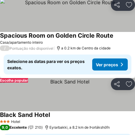
Partilhar
Ad
Spacious Room on Golden Circle Route
Casa/apartamento inteiro
/
a 0.2 km de Centro da cidade
Pontuação não disponível
Selecione as datas para ver os preços
Ver preços
exatos.
Escolha popular
Partilhar
Ad
Black Sand Hotel
Hotel
3 Estrelas
9,0
Excelente
210
Eyrarbakki, a 8.2 km de Þorlákshöfn