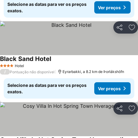
Selecione as datas para ver os preços
Ver preços
exatos.
Partilhar
Ad
Black Sand Hotel
Hotel
4 Estrelas
/
Eyrarbakki, a 8.2 km de Þorlákshöfn
Pontuação não disponível
Selecione as datas para ver os preços
Ver preços
exatos.
Partilhar
Ad