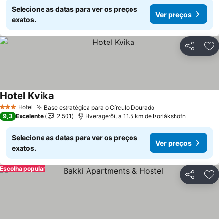
Selecione as datas para ver os preços
Ver preços
exatos.
Partilhar
Ad
Hotel Kvika
Hotel
Base estratégica para o Círculo Dourado
3 Estrelas
9,3
Excelente
2.501
Hveragerði, a 11.5 km de Þorlákshöfn
Selecione as datas para ver os preços
Ver preços
exatos.
Escolha popular
Partilhar
Ad