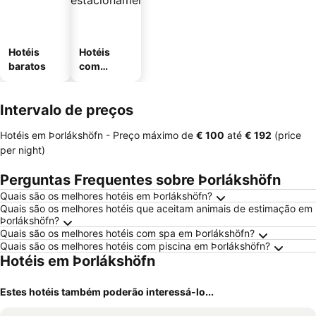
Hotéis
Hotéis
baratos
com
estaciona
mento
Intervalo de preços
Hotéis em Þorlákshöfn -
Preço máximo
de
‎€ 100
até
‎€ 192
(price
per night)
Perguntas Frequentes sobre Þorlákshöfn
Quais são os melhores hotéis em Þorlákshöfn?
Quais são os melhores hotéis que aceitam animais de estimação em
Þorlákshöfn?
Quais são os melhores hotéis com spa em Þorlákshöfn?
Quais são os melhores hotéis com piscina em Þorlákshöfn?
Hotéis em Þorlákshöfn
Estes hotéis também poderão interessá-lo...