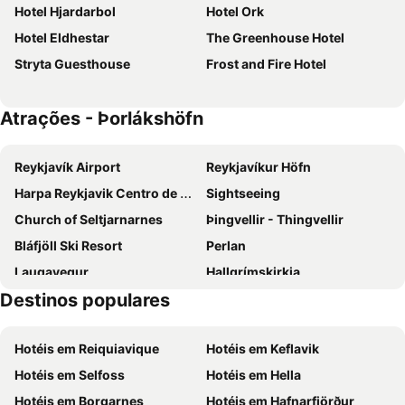
Hotel Hjardarbol
Hotel Ork
Hotel Eldhestar
The Greenhouse Hotel
Stryta Guesthouse
Frost and Fire Hotel
Atrações - Þorlákshöfn
Reykjavík Airport
Reykjavíkur Höfn
Harpa Reykjavik Centro de Confêrencias e Concertos
Sightseeing
Church of Seltjarnarnes
Þingvellir - Thingvellir
Bláfjöll Ski Resort
Perlan
Laugavegur
Hallgrímskirkja
Destinos populares
Skálafell
The Sun Voyager
Þjóðminjasafn
Hotéis em Reiquiavique
Hotéis em Keflavik
Hotéis em Selfoss
Hotéis em Hella
Hotéis em Borgarnes
Hotéis em Hafnarfjörður