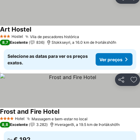
Partilhar
Ad
Art Hostel
Hostel
Vila de pescadores histórica
3 Estrelas
8,7
Excelente
836
Stokkseyri, a 16.0 km de Þorlákshöfn
Selecione as datas para ver os preços
Ver preços
exatos.
Partilhar
Ad
Frost and Fire Hotel
Hotel
Massagem e bem-estar no local
4 Estrelas
8,8
Excelente
3.282
Hveragerði, a 19.5 km de Þorlákshöfn
€ 192
De