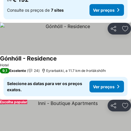
Consulte os preços de
7 sites
Ver preços
Partilhar
Ad
Gónhóll - Residence
Hotel
9,1
Excelente
24
Eyrarbakki, a 11.7 km de Þorlákshöfn
Selecione as datas para ver os preços
Ver preços
exatos.
Escolha popular
Partilhar
Ad