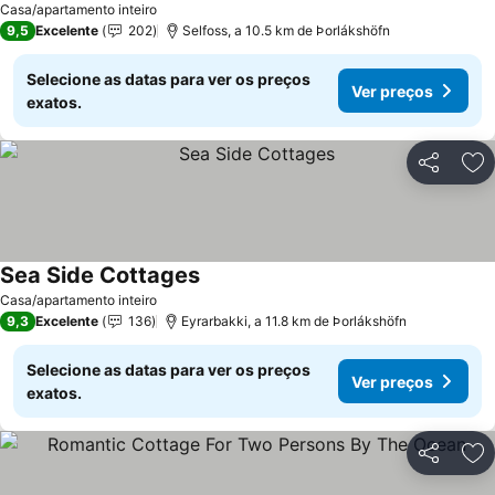
Casa/apartamento inteiro
9,5
Excelente
202
Selfoss, a 10.5 km de Þorlákshöfn
Selecione as datas para ver os preços
Ver preços
exatos.
Partilhar
Ad
Sea Side Cottages
Casa/apartamento inteiro
9,3
Excelente
136
Eyrarbakki, a 11.8 km de Þorlákshöfn
Selecione as datas para ver os preços
Ver preços
exatos.
Partilhar
Ad