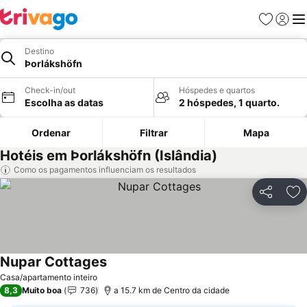
Favoritos
Iniciar
Me
Destino
Þorlákshöfn
Check-in/out
Hóspedes e quartos
Escolha as datas
2 hóspedes, 1 quarto.
Ordenar
Filtrar
Mapa
Hotéis em Þorlákshöfn (Islândia)
Como os pagamentos influenciam os resultados
Partilhar
Ad
Nupar Cottages
Casa/apartamento inteiro
8,3
Muito boa
736
a 15.7 km de Centro da cidade