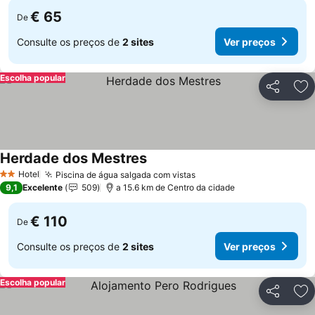
€ 65
De
Consulte os preços de
2 sites
Ver preços
Escolha popular
Partilhar
Ad
Herdade dos Mestres
Hotel
Piscina de água salgada com vistas
2 Estrelas
9,1
Excelente
509
a 15.6 km de Centro da cidade
€ 110
De
Consulte os preços de
2 sites
Ver preços
Escolha popular
Partilhar
Ad