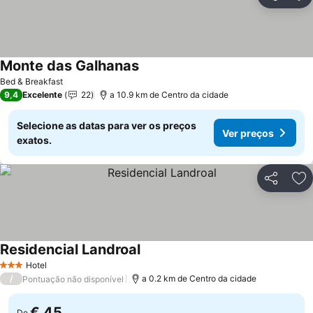
Partilhar
Ad
Monte das Galhanas
Bed & Breakfast
9,4
Excelente
22
a 10.9 km de Centro da cidade
Selecione as datas para ver os preços
Ver preços
exatos.
Partilhar
Ad
Residencial Landroal
Hotel
3 Estrelas
/
a 0.2 km de Centro da cidade
Pontuação não disponível
€ 45
De