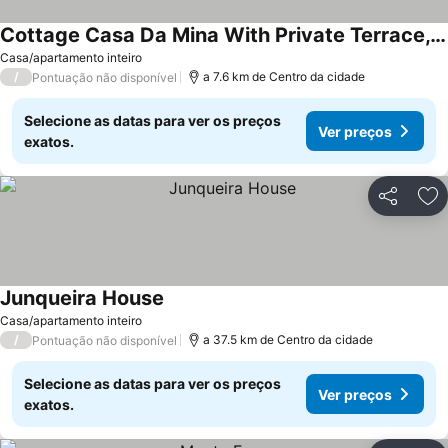
Cottage Casa Da Mina With Private Terrace, Wi-fi And Air Conditioning
Casa/apartamento inteiro
/
a 7.6 km de Centro da cidade
Pontuação não disponível
Selecione as datas para ver os preços
Ver preços
exatos.
Partilhar
Ad
Junqueira House
Casa/apartamento inteiro
/
a 37.5 km de Centro da cidade
Pontuação não disponível
Selecione as datas para ver os preços
Ver preços
exatos.