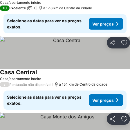
Casa/apartamento inteiro
10
Excelente
1
a 17.8 km de Centro da cidade
Selecione as datas para ver os preços
Ver preços
exatos.
Partilhar
Ad
Casa Central
Casa/apartamento inteiro
/
a 15.1 km de Centro da cidade
Pontuação não disponível
Selecione as datas para ver os preços
Ver preços
exatos.
Partilhar
Ad