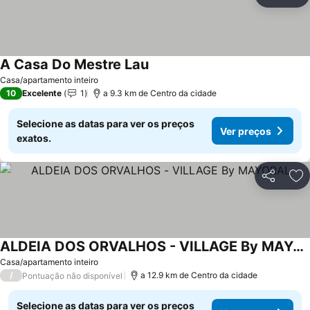
Partilhar
Ad
A Casa Do Mestre Lau
Casa/apartamento inteiro
10
Excelente
1
a 9.3 km de Centro da cidade
Selecione as datas para ver os preços
Ver preços
exatos.
Partilhar
Ad
ALDEIA DOS ORVALHOS - VILLAGE By MAYORAL
Casa/apartamento inteiro
/
a 12.9 km de Centro da cidade
Pontuação não disponível
Selecione as datas para ver os preços