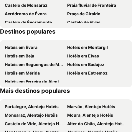
Castelo de Monsaraz
Praia fluvial de Fronteira
Casa Da Frente
Herdade Da Yucca
Aeródromo de Évora
Praça de Giraldo
Naveterra-hotel Rural
Monte da Freira
Castelo de Évoramonte
Castelo de Elvas
Horta Do Laranjal
Casa do Terreiro do Poco
Destinos populares
Gran Casino de Extremadura
Capela dos Ossos
Fortaleza de Juromenha
Centro Comercial Conquistadores
Hotéis em Évora
Hotéis em Montargil
Central de Camionagem de Estremoz
Sé de Évora
Hotéis em Beja
Hotéis em Elvas
Vila Medieval de Monsaraz
Castelo do Alandroal
Hotéis em Reguengos de Monsaraz
Hotéis em Badajoz
Casas Pintadas de Évora
Porta de Aviz - Ermida de Nossa Sra do Ó
Hotéis em Mérida
Hotéis em Estremoz
Castelo de Terena
Enoteca de Redondo
Hotéis em Ferreira do Alentejo
Piscinas Municipais de Elvas
El Cristo
Mais destinos populares
Aqueduto da Água de Prata
Garrison Border Town of Elvas
Igreja Sao Joao Evangelista
San Fernando
Portalegre, Alentejo Hotéis
Marvão, Alentejo Hotéis
Monsaraz, Alentejo Hotéis
Moura, Alentejo Hotéis
Castelo de Vide, Alentejo Hotéis
Alter do Chão, Alentejo Hotéis