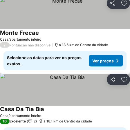
Partilhar
Ad
Monte Frecae
Casa/apartamento inteiro
/
a 18.6 km de Centro da cidade
Pontuação não disponível
Selecione as datas para ver os preços
Ver preços
exatos.
Partilhar
Ad
Casa Da Tia Bia
Casa/apartamento inteiro
10
Excelente
2
a 18.1 km de Centro da cidade