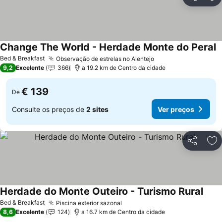
Partilhar
Ad
Change The World - Herdade Monte do Peral
Bed & Breakfast
Observação de estrelas no Alentejo
9,2
Excelente
366
a 19.2 km de Centro da cidade
€ 139
De
Consulte os preços de
2 sites
Ver preços
Partilhar
Ad
Herdade do Monte Outeiro - Turismo Rural
Bed & Breakfast
Piscina exterior sazonal
8,6
Excelente
124
a 16.7 km de Centro da cidade