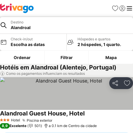
Favoritos
Iniciar
Me
Destino
Alandroal
Check-in/out
Hóspedes e quartos
Escolha as datas
2 hóspedes, 1 quarto.
Ordenar
Filtrar
Mapa
Hotéis em Alandroal (Alentejo, Portugal)
Como os pagamentos influenciam os resultados
Partilhar
Ad
Alandroal Guest House, Hotel
Hotel
Piscina exterior
3 Estrelas
8,9
Excelente
501
a 0.1 km de Centro da cidade