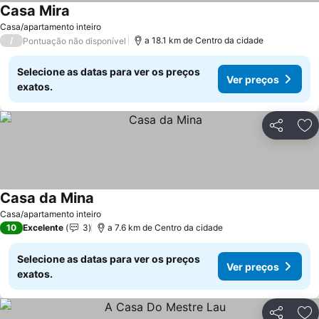
Casa Mira
Casa/apartamento inteiro
/
a 18.1 km de Centro da cidade
Pontuação não disponível
Selecione as datas para ver os preços
Ver preços
exatos.
Partilhar
Ad
Casa da Mina
Casa/apartamento inteiro
10
Excelente
3
a 7.6 km de Centro da cidade
Selecione as datas para ver os preços
Ver preços
exatos.