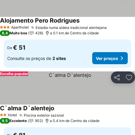
Alojamento Pero Rodrigues
Aparthotel
Estadia numa aldeia tradicional alentejana
3 Estrelas
8,4
Muito boa
428
a 0.1 km de Centro da cidade
€ 51
De
Consulte os preços de
2 sites
Ver preços
Escolha popular
Partilhar
Ad
C`alma D`alentejo
Hotel
Piscina exterior sazonal
2 Estrelas
9,5
Excelente
902
a 0.4 km de Centro da cidade