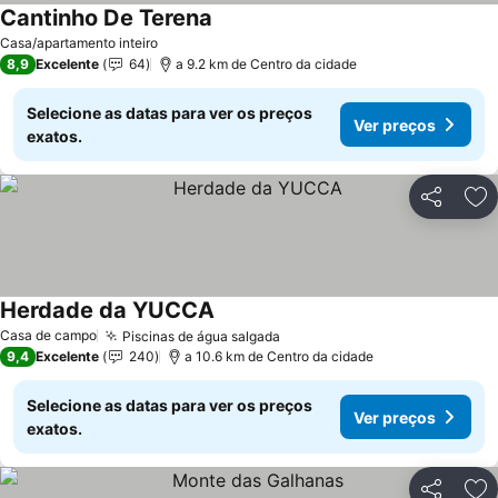
Cantinho De Terena
Casa/apartamento inteiro
8,9
Excelente
64
a 9.2 km de Centro da cidade
Selecione as datas para ver os preços
Ver preços
exatos.
Partilhar
Ad
Herdade da YUCCA
Casa de campo
Piscinas de água salgada
9,4
Excelente
240
a 10.6 km de Centro da cidade
Selecione as datas para ver os preços
Ver preços
exatos.