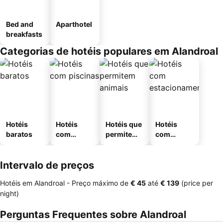
Bed and
Aparthotel
breakfasts
Categorias de hotéis populares em Alandroal
Hotéis
Hotéis
Hotéis que
Hotéis
baratos
com
permitem
com
piscinas
animais
estaciona
mento
Intervalo de preços
Hotéis em Alandroal -
Preço máximo
de
‎€ 45
até
‎€ 139
(price per
night)
Perguntas Frequentes sobre Alandroal