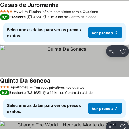
Casas de Juromenha
Hotel
Piscina infinita com vistas para o Guadiana
4 Estrelas
9,5
Excelente
468
a 15.3 km de Centro da cidade
Selecione as datas para ver os preços
Ver preços
exatos.
Partilhar
Ad
Quinta Da Soneca
Aparthotel
Terraços privativos nos quartos
3 Estrelas
9,8
Excelente
168
a 1.1 km de Centro da cidade
Selecione as datas para ver os preços
Ver preços
exatos.