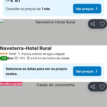
€ 81
De
Consulte os preços de
1 site
Ver preços
Partilhar
Ad
Naveterra-Hotel Rural
Hotel
Piscina exterior de água salgada
3 Estrelas
7,9
Boa
151
a 6.4 km de Centro da cidade
Selecione as datas para ver os preços
Ver preços
exatos.
Escolha popular
Partilhar
Ad