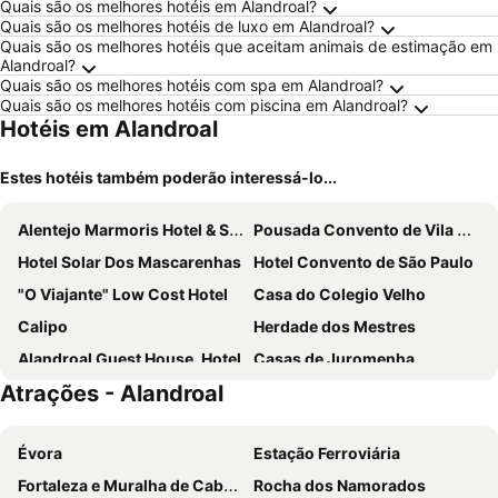
Quais são os melhores hotéis em Alandroal?
Quais são os melhores hotéis de luxo em Alandroal?
Quais são os melhores hotéis que aceitam animais de estimação em
Alandroal?
Quais são os melhores hotéis com spa em Alandroal?
Quais são os melhores hotéis com piscina em Alandroal?
Hotéis em Alandroal
Estes hotéis também poderão interessá-lo...
Alentejo Marmoris Hotel & Spa, A Small Luxury Hotel Of The World
Pousada Convento de Vila Viçosa
Hotel Solar Dos Mascarenhas
Hotel Convento de São Paulo
"O Viajante" Low Cost Hotel
Casa do Colegio Velho
Calipo
Herdade dos Mestres
Alandroal Guest House, Hotel
Casas de Juromenha
Atrações - Alandroal
Hotel Rural Monte Da Rosada
Naveterra-Hotel Rural
C`alma D`alentejo
Land Of Alandroal
Évora
Estação Ferroviária
Aldeamento de Peixinhos
Herdade dos Barros
Fortaleza e Muralha de Cabeço de Vide
Rocha dos Namorados
Residencial Landroal
Monte do Vale