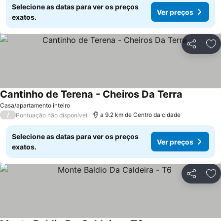
Selecione as datas para ver os preços
Ver preços
exatos.
Partilhar
Ad
Cantinho de Terena - Cheiros Da Terra
Casa/apartamento inteiro
/
a 9.2 km de Centro da cidade
Pontuação não disponível
Selecione as datas para ver os preços
Ver preços
exatos.
Partilhar
Ad