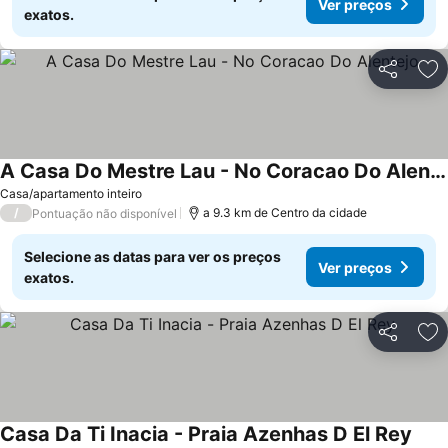
Ver preços
exatos.
Partilhar
Ad
A Casa Do Mestre Lau - No Coracao Do Alentejo
Casa/apartamento inteiro
/
a 9.3 km de Centro da cidade
Pontuação não disponível
Selecione as datas para ver os preços
Ver preços
exatos.
Partilhar
Ad
Casa Da Ti Inacia - Praia Azenhas D El Rey