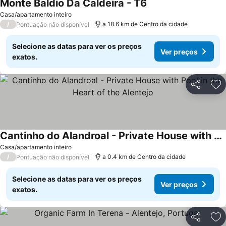
Monte Baldio Da Caldeira - T6
Casa/apartamento inteiro
/
a 18.6 km de Centro da cidade
Pontuação não disponível
Selecione as datas para ver os preços
Ver preços
exatos.
Partilhar
Ad
Cantinho do Alandroal - Private House with Pool in the Heart of the Alentejo
Casa/apartamento inteiro
/
a 0.4 km de Centro da cidade
Pontuação não disponível
Selecione as datas para ver os preços
Ver preços
exatos.
Partilhar
Ad