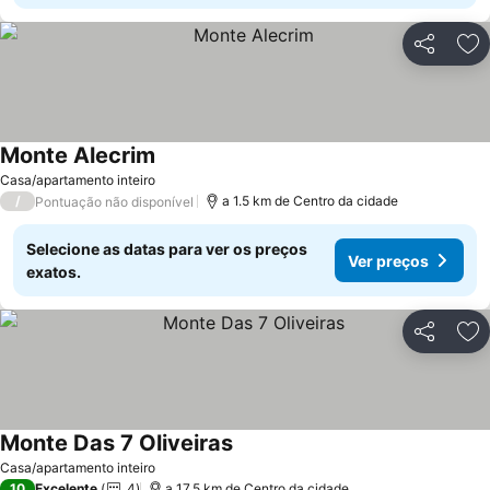
Partilhar
Ad
Monte Alecrim
Casa/apartamento inteiro
/
a 1.5 km de Centro da cidade
Pontuação não disponível
Selecione as datas para ver os preços
Ver preços
exatos.
Partilhar
Ad
Monte Das 7 Oliveiras
Casa/apartamento inteiro
10
Excelente
4
a 17.5 km de Centro da cidade