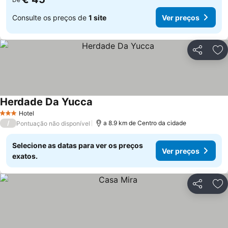
Consulte os preços de
1 site
Ver preços
Partilhar
Ad
Herdade Da Yucca
Hotel
3 Estrelas
/
a 8.9 km de Centro da cidade
Pontuação não disponível
Selecione as datas para ver os preços
Ver preços
exatos.
Partilhar
Ad