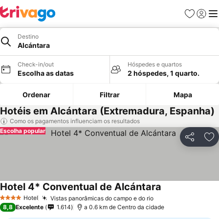
Favoritos
Iniciar
Me
Destino
Alcántara
Check-in/out
Hóspedes e quartos
Escolha as datas
2 hóspedes, 1 quarto.
Ordenar
Filtrar
Mapa
Hotéis em Alcántara (Extremadura, Espanha)
Como os pagamentos influenciam os resultados
Escolha popular
Partilhar
Ad
Hotel 4* Conventual de Alcántara
Hotel
Vistas panorâmicas do campo e do rio
4 Estrelas
8,8
Excelente
1.614
a 0.6 km de Centro da cidade