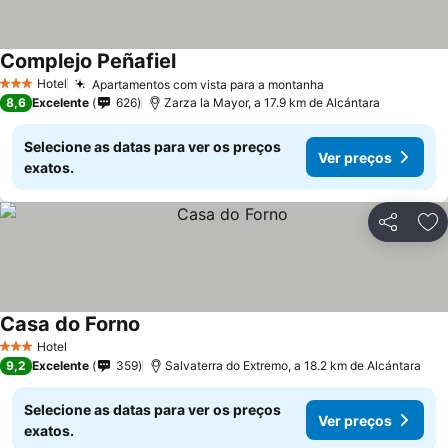
Complejo Peñafiel
Hotel
Apartamentos com vista para a montanha
3 Estrelas
8,6
Excelente
626
Zarza la Mayor, a 17.9 km de Alcántara
Selecione as datas para ver os preços
Ver preços
exatos.
Partilhar
Ad
Casa do Forno
Hotel
3 Estrelas
9,2
Excelente
359
Salvaterra do Extremo, a 18.2 km de Alcántara
Selecione as datas para ver os preços
Ver preços
exatos.