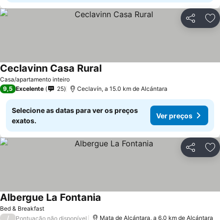
Partilhar
Ad
Ceclavinn Casa Rural
Casa/apartamento inteiro
9,5
Excelente
25
Ceclavín, a 15.0 km de Alcántara
Selecione as datas para ver os preços
Ver preços
exatos.
Partilhar
Ad
Albergue La Fontania
Bed & Breakfast
/
Mata de Alcántara, a 6.0 km de Alcántara
Pontuação não disponível