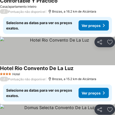
Confortable Y Practico
Casa/apartamento inteiro
/
Brozas, a 16.2 km de Alcántara
Pontuação não disponível
Selecione as datas para ver os preços
Ver preços
exatos.
Partilhar
Ad
Hotel Rio Convento De La Luz
Hotel
4 Estrelas
/
Brozas, a 15.2 km de Alcántara
Pontuação não disponível
Selecione as datas para ver os preços
Ver preços
exatos.
Partilhar
Ad