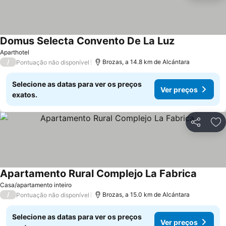
Domus Selecta Convento De La Luz
Aparthotel
/
Brozas, a 14.8 km de Alcántara
Pontuação não disponível
Selecione as datas para ver os preços
Ver preços
exatos.
Partilhar
Ad
Apartamento Rural Complejo La Fabrica
Casa/apartamento inteiro
/
Brozas, a 15.0 km de Alcántara
Pontuação não disponível
Selecione as datas para ver os preços
Ver preços