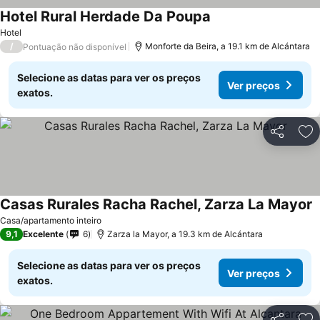
Hotel Rural Herdade Da Poupa
Hotel
/
Monforte da Beira, a 19.1 km de Alcántara
Pontuação não disponível
Selecione as datas para ver os preços
Ver preços
exatos.
Partilhar
Ad
Casas Rurales Racha Rachel, Zarza La Mayor
Casa/apartamento inteiro
9,1
Excelente
6
Zarza la Mayor, a 19.3 km de Alcántara
Selecione as datas para ver os preços
Ver preços
exatos.