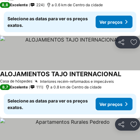
1 Estrelas
8,8
Excelente
224
a 0.6 km de Centro da cidade
Selecione as datas para ver os preços
Ver preços
exatos.
Partilhar
Ad
ALOJAMIENTOS TAJO INTERNACIONAL
Casa de hóspedes
Interiores recém-reformados e impecáveis
8,7
Excelente
111
a 0.8 km de Centro da cidade
Selecione as datas para ver os preços
Ver preços
exatos.
Partilhar
Ad