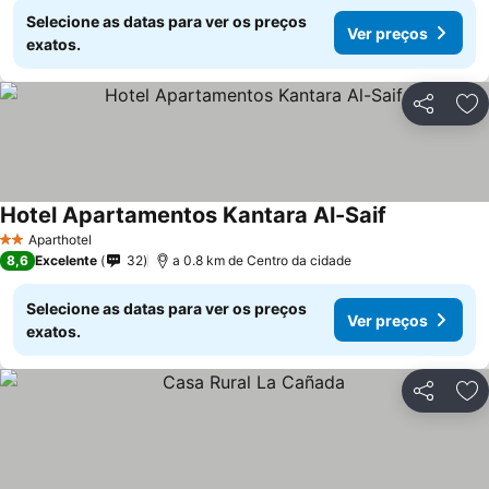
Selecione as datas para ver os preços
Ver preços
exatos.
Partilhar
Ad
Hotel Apartamentos Kantara Al-Saif
Aparthotel
2 Estrelas
8,6
Excelente
32
a 0.8 km de Centro da cidade
Selecione as datas para ver os preços
Ver preços
exatos.
Partilhar
Ad