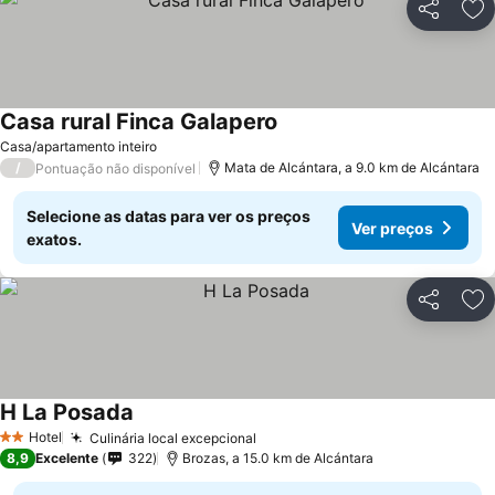
Partilhar
Ad
Casa rural Finca Galapero
Casa/apartamento inteiro
/
Mata de Alcántara, a 9.0 km de Alcántara
Pontuação não disponível
Selecione as datas para ver os preços
Ver preços
exatos.
Partilhar
Ad
H La Posada
Hotel
Culinária local excepcional
2 Estrelas
8,9
Excelente
322
Brozas, a 15.0 km de Alcántara