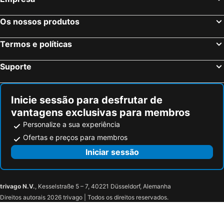
Sevilha, Andaluzia Hotéis
Barcelona, Catalunha Hotéis
Vigo, Galiza Hotéis
Sangenjo, Galiza Hotéis
Os nossos produtos
Isla Cristina, Andaluzia Hotéis
Isla Canela, Andaluzia Hotéis
Termos e políticas
Suporte
Inicie sessão para desfrutar de
vantagens exclusivas para membros
Personalize a sua experiência
Ofertas e preços para membros
Iniciar sessão
trivago N.V.
, Kesselstraße 5 – 7, 40221 Düsseldorf, Alemanha
Direitos autorais 2026 trivago | Todos os direitos reservados.