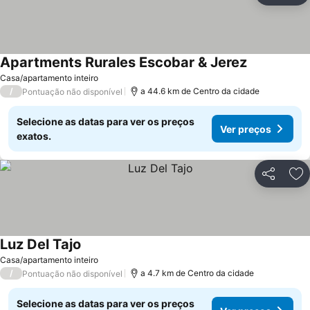
Apartments Rurales Escobar & Jerez
Casa/apartamento inteiro
/
a 44.6 km de Centro da cidade
Pontuação não disponível
Selecione as datas para ver os preços
Ver preços
exatos.
Partilhar
Ad
Luz Del Tajo
Casa/apartamento inteiro
/
a 4.7 km de Centro da cidade
Pontuação não disponível
Selecione as datas para ver os preços