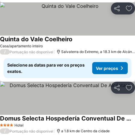
Partilhar
Ad
Quinta do Vale Coelheiro
Casa/apartamento inteiro
/
Salvaterra do Extremo, a 18.3 km de Alcántara
Pontuação não disponível
Selecione as datas para ver os preços
Ver preços
exatos.
Partilhar
Ad
Domus Selecta Hospedería Conventual De Alcántara
Hotel
4 Estrelas
/
a 1.8 km de Centro da cidade
Pontuação não disponível