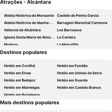
Atrações - Alcántara
Aldeia Histórica de Monsanto
Castelo de Penha Garcia
Aldeia Histórica de Idanha-a-Velha
Barragem Marechal Carmona
Valencia de Alcántara
Los Barruecos
Iglesia Santa María de Almocóvar
La Cantera
Molinos
La Mejostilla
Destinos populares
San Vicente de Alcántara
Hotéis em Covilhã
Hotéis em Fundão
Hotéis em Elvas
Hotéis em Unhais da Serra
Hotéis em Badajoz
Hotéis em Guarda
Hotéis em Manteigas
Hotéis em Castelo Branco
Hotéis em Portalegre
Mais destinos populares