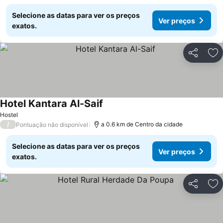
Selecione as datas para ver os preços
Ver preços
exatos.
Partilhar
Ad
Hotel Kantara Al-Saif
Hostel
/
a 0.6 km de Centro da cidade
Pontuação não disponível
Selecione as datas para ver os preços
Ver preços
exatos.
Partilhar
Ad