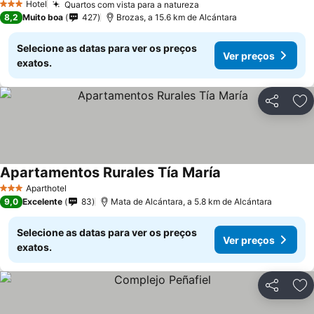
Hotel
Quartos com vista para a natureza
3 Estrelas
8,2
Muito boa
427
Brozas, a 15.6 km de Alcántara
Selecione as datas para ver os preços
Ver preços
exatos.
Partilhar
Ad
Apartamentos Rurales Tía María
Aparthotel
3 Estrelas
9,0
Excelente
83
Mata de Alcántara, a 5.8 km de Alcántara
Selecione as datas para ver os preços
Ver preços
exatos.
Partilhar
Ad