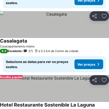
Ver preços
exatos.
Partilhar
Ad
Casalagata
Casa/apartamento inteiro
9,5
Excelente
37
a 0.2 km de Centro da cidade
Selecione as datas para ver os preços
Ver preços
exatos.
Escolha popular
Partilhar
Ad
Hotel Restaurante Sostenible La Laguna