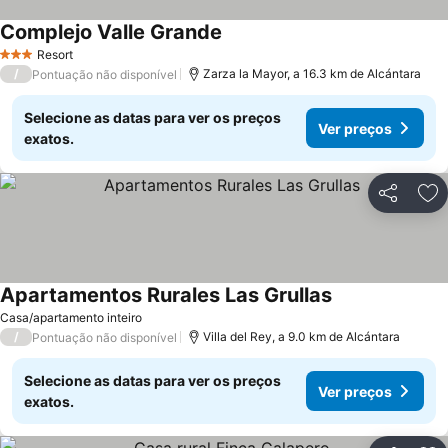
Complejo Valle Grande
Resort
3 Estrelas
/
Zarza la Mayor, a 16.3 km de Alcántara
Pontuação não disponível
Selecione as datas para ver os preços
Ver preços
exatos.
Partilhar
Ad
Apartamentos Rurales Las Grullas
Casa/apartamento inteiro
/
Villa del Rey, a 9.0 km de Alcántara
Pontuação não disponível
Selecione as datas para ver os preços
Ver preços
exatos.