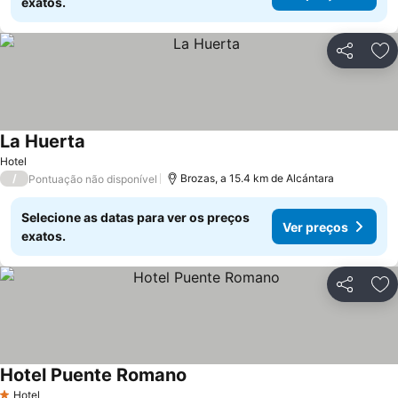
exatos.
Partilhar
Ad
La Huerta
Hotel
/
Brozas, a 15.4 km de Alcántara
Pontuação não disponível
Selecione as datas para ver os preços
Ver preços
exatos.
Partilhar
Ad
Hotel Puente Romano
Hotel