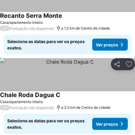
Recanto Serra Monte
Casa/apartamento inteiro
/
a 1.2 km de Centro da cidade
Pontuação não disponível
Selecione as datas para ver os preços
Ver preços
exatos.
Partilhar
Ad
Chale Roda Dagua C
Casa/apartamento inteiro
/
a 2.2 km de Centro da cidade
Pontuação não disponível
Selecione as datas para ver os preços
Ver preços
exatos.