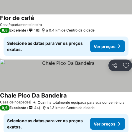
Flor de café
Casa/apartamento inteiro
8,8
Excelente
18
a 0.4 km de Centro da cidade
Selecione as datas para ver os preços
Ver preços
exatos.
Partilhar
Ad
Chale Pico Da Bandeira
Casa de hóspedes
Cozinha totalmente equipada para sua conveniência
9,6
Excelente
44
a 1.3 km de Centro da cidade
Selecione as datas para ver os preços
Ver preços
exatos.