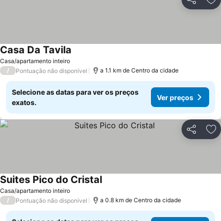
Partilhar
Ad
Casa Da Tavila
Casa/apartamento inteiro
/
a 1.1 km de Centro da cidade
Pontuação não disponível
Selecione as datas para ver os preços
Ver preços
exatos.
Partilhar
Ad
Suites Pico do Cristal
Casa/apartamento inteiro
/
a 0.8 km de Centro da cidade
Pontuação não disponível