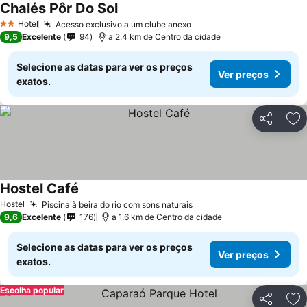
Chalés Pôr Do Sol
Hotel
Acesso exclusivo a um clube anexo
2 Estrelas
9,5
Excelente
94
a 2.4 km de Centro da cidade
Selecione as datas para ver os preços
Ver preços
exatos.
Partilhar
Ad
Hostel Café
Hostel
Piscina à beira do rio com sons naturais
9,6
Excelente
176
a 1.6 km de Centro da cidade
Selecione as datas para ver os preços
Ver preços
exatos.
Escolha popular
Partilhar
Ad