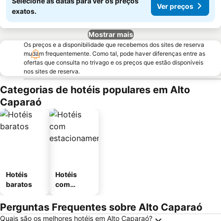
Selecione as datas para ver os preços
Ver preços
exatos.
Mostrar mais
Os preços e a disponibilidade que recebemos dos sites de reserva
mudam frequentemente. Como tal, pode haver diferenças entre as
ofertas que consulta no trivago e os preços que estão disponíveis
nos sites de reserva.
Categorias de hotéis populares em Alto
Caparaó
Hotéis
Hotéis
baratos
com
estaciona
mento
Perguntas Frequentes sobre Alto Caparaó
Quais são os melhores hotéis em Alto Caparaó?