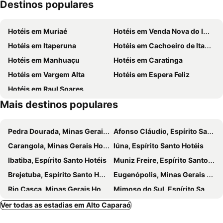
Destinos populares
Hotéis em Muriaé
Hotéis em Venda Nova do Imigrante
Hotéis em Itaperuna
Hotéis em Cachoeiro de Itapemirim
Hotéis em Manhuaçu
Hotéis em Caratinga
Hotéis em Vargem Alta
Hotéis em Espera Feliz
Hotéis em Raul Soares
Mais destinos populares
Pedra Dourada, Minas Gerais Hotéis
Afonso Cláudio, Espírito Santo Hotéis
Carangola, Minas Gerais Hotéis
Iúna, Espírito Santo Hotéis
Ibatiba, Espírito Santo Hotéis
Muniz Freire, Espírito Santo Hotéis
Brejetuba, Espírito Santo Hotéis
Eugenópolis, Minas Gerais Hotéis
Rio Casca, Minas Gerais Hotéis
Mimoso do Sul, Espírito Santo Hotéis
Diamantina, Minas Gerais Hotéis
Serro, Minas Gerais Hotéis
Ver todas as estadias em Alto Caparaó
Augusto de Lima, Minas Gerais Hotéis
Rio de Janeiro, Rio de Janeiro Hotéis