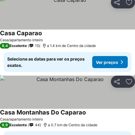
Partilhar
Ad
Casa Caparao
Casa/apartamento inteiro
9,4
Excelente
15
a 1.4 km de Centro da cidade
Selecione as datas para ver os preços
Ver preços
exatos.
Partilhar
Ad
Casa Montanhas Do Caparao
Casa/apartamento inteiro
9,9
Excelente
44
a 0.7 km de Centro da cidade