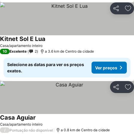
Partilhar
Ad
Kitnet Sol E Lua
Casa/apartamento inteiro
10
Excelente
2
a 3.6 km de Centro da cidade
Selecione as datas para ver os preços
Ver preços
exatos.
Partilhar
Ad
Casa Aguiar
Casa/apartamento inteiro
/
a 0.8 km de Centro da cidade
Pontuação não disponível