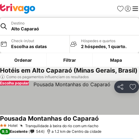
Favoritos
Iniciar
Me
Destino
Alto Caparaó
Check-in/out
Hóspedes e quartos
Escolha as datas
2 hóspedes, 1 quarto.
Ordenar
Filtrar
Mapa
Hotéis em Alto Caparaó (Minas Gerais, Brasil)
Como os pagamentos influenciam os resultados
Escolha popular
Partilhar
Ad
Pousada Montanhas do Caparaó
Hotel
Tranquilidade à beira do rio com um riacho
2 Estrelas
9,5
Excelente
544
a 1.2 km de Centro da cidade