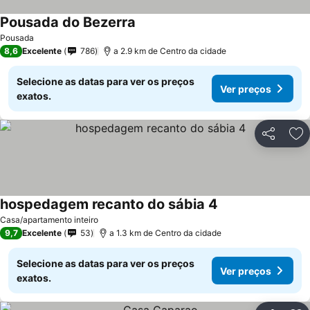
Pousada do Bezerra
Pousada
8,6
Excelente
786
a 2.9 km de Centro da cidade
Selecione as datas para ver os preços
Ver preços
exatos.
Partilhar
Ad
hospedagem recanto do sábia 4
Casa/apartamento inteiro
9,7
Excelente
53
a 1.3 km de Centro da cidade
Selecione as datas para ver os preços
Ver preços
exatos.