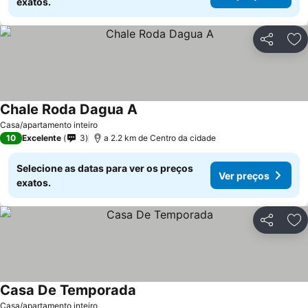
exatos.
Partilhar
Ad
Chale Roda Dagua A
Casa/apartamento inteiro
10
Excelente
3
a 2.2 km de Centro da cidade
Selecione as datas para ver os preços
Ver preços
exatos.
Partilhar
Ad
Casa De Temporada
Casa/apartamento inteiro