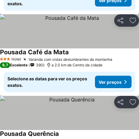
Ver preços
exatos.
Partilhar
Ad
Pousada Café da Mata
Hotel
Varanda com vistas deslumbrantes da montanha
3 Estrelas
9,7
Excelente
390
a 2.0 km de Centro da cidade
Selecione as datas para ver os preços
Ver preços
exatos.
Partilhar
Ad
Pousada Querência