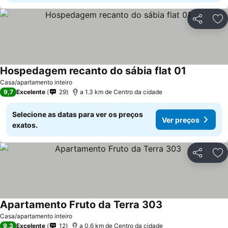
Partilhar
Ad
Hospedagem recanto do sábia flat 01
Casa/apartamento inteiro
9,7
Excelente
29
a 1.3 km de Centro da cidade
Selecione as datas para ver os preços
Ver preços
exatos.
Partilhar
Ad
Apartamento Fruto da Terra 303
Casa/apartamento inteiro
9,3
Excelente
12
a 0.6 km de Centro da cidade