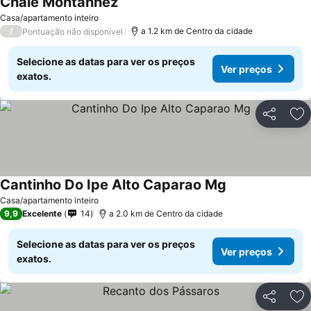
Chale Montanhez
Casa/apartamento inteiro
/
a 1.2 km de Centro da cidade
Pontuação não disponível
Selecione as datas para ver os preços
Ver preços
exatos.
Partilhar
Ad
Cantinho Do Ipe Alto Caparao Mg
Casa/apartamento inteiro
9,9
Excelente
14
a 2.0 km de Centro da cidade
Selecione as datas para ver os preços
Ver preços
exatos.
Partilhar
Ad