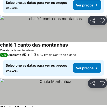
Selecione as datas para ver os preços
Ver preços
exatos.
Partilhar
Ad
chalé 1 canto das montanhas
Casa/apartamento inteiro
9,9
Excelente
11
a 2.7 km de Centro da cidade
Selecione as datas para ver os preços
Ver preços
exatos.
Partilhar
Ad