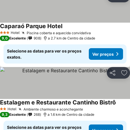
Caparaó Parque Hotel
Hotel
Piscina coberta e aquecida convidativa
3 Estrelas
9,0
Excelente
908
a 2.7 km de Centro da cidade
Selecione as datas para ver os preços
Ver preços
exatos.
Partilhar
Ad
Estalagem e Restaurante Cantinho Bistrô
Hotel
Ambiente charmoso e aconchegante
2 Estrelas
9,3
Excelente
268
a 1.6 km de Centro da cidade
Selecione as datas para ver os preços