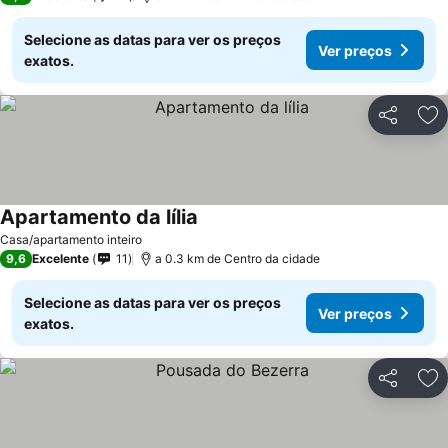
Selecione as datas para ver os preços
Ver preços
exatos.
Partilhar
Ad
Apartamento da lília
Casa/apartamento inteiro
9,6
Excelente
11
a 0.3 km de Centro da cidade
Selecione as datas para ver os preços
Ver preços
exatos.
Partilhar
Ad