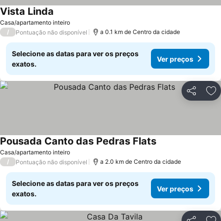
Vista Linda
Casa/apartamento inteiro
/
a 0.1 km de Centro da cidade
Pontuação não disponível
Selecione as datas para ver os preços
Ver preços
exatos.
Partilhar
Ad
Pousada Canto das Pedras Flats
Casa/apartamento inteiro
/
a 2.0 km de Centro da cidade
Pontuação não disponível
Selecione as datas para ver os preços
Ver preços
exatos.