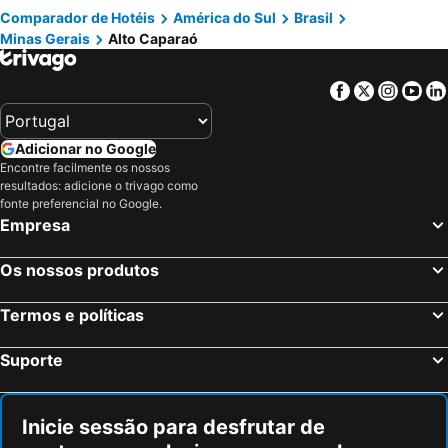
Comparador de Hotéis
América do Sul
Brasil
São Paulo, São Paulo Hotéis
Fortaleza, Ceará Hotéis
Minas Gerais
Alto Caparaó
Natal, Rio Grande do Norte Hotéis
Foz do Iguaçu, Paraná Hotéis
Porto de Galinhas, Pernambuco Hotéis
Salvador, Bahia Hotéis
Facebook
Twitter
Insta
Yo
Maceió, Alagoas Hotéis
Porto Seguro, Bahia Hotéis
Adicionar no Google
Encontre facilmente os nossos
resultados: adicione o trivago como
fonte preferencial no Google.
Empresa
Os nossos produtos
Termos e políticas
Suporte
Inicie sessão para desfrutar de