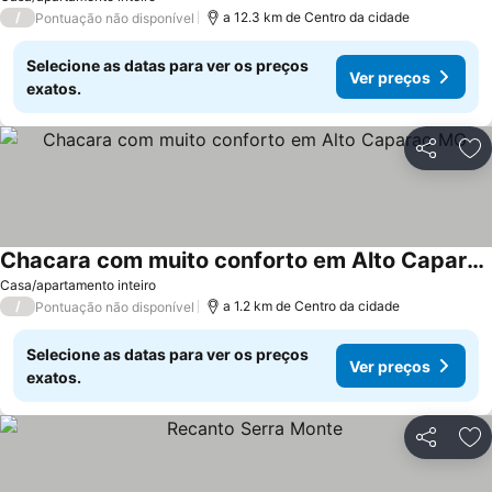
/
a 12.3 km de Centro da cidade
Pontuação não disponível
Selecione as datas para ver os preços
Ver preços
exatos.
Partilhar
Ad
Chacara com muito conforto em Alto Caparao MG
Casa/apartamento inteiro
/
a 1.2 km de Centro da cidade
Pontuação não disponível
Selecione as datas para ver os preços
Ver preços
exatos.
Partilhar
Ad