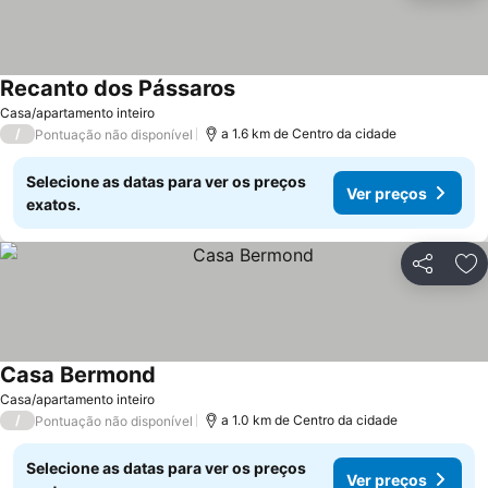
Recanto dos Pássaros
Casa/apartamento inteiro
/
a 1.6 km de Centro da cidade
Pontuação não disponível
Selecione as datas para ver os preços
Ver preços
exatos.
Partilhar
Ad
Casa Bermond
Casa/apartamento inteiro
/
a 1.0 km de Centro da cidade
Pontuação não disponível
Selecione as datas para ver os preços
Ver preços