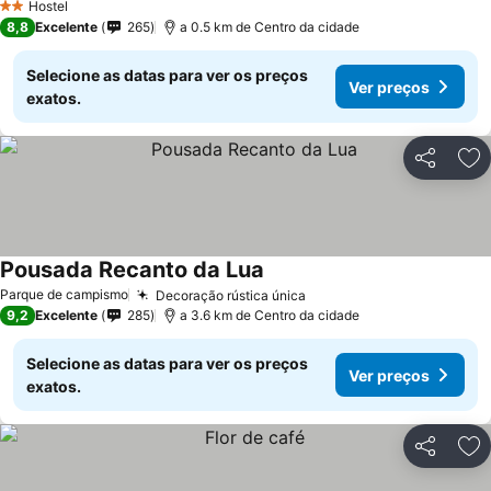
Hostel
2 Estrelas
8,8
Excelente
265
a 0.5 km de Centro da cidade
Selecione as datas para ver os preços
Ver preços
exatos.
Partilhar
Ad
Pousada Recanto da Lua
Parque de campismo
Decoração rústica única
9,2
Excelente
285
a 3.6 km de Centro da cidade
Selecione as datas para ver os preços
Ver preços
exatos.
Partilhar
Ad