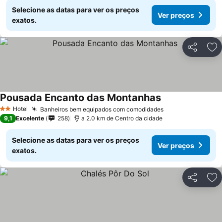
Selecione as datas para ver os preços
Ver preços
exatos.
Partilhar
Ad
Pousada Encanto das Montanhas
Hotel
Banheiros bem equipados com comodidades
2 Estrelas
9,1
Excelente
258
a 2.0 km de Centro da cidade
Selecione as datas para ver os preços
Ver preços
exatos.
Partilhar
Ad