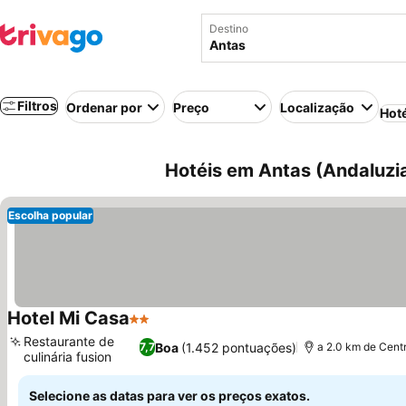
Destino
Filtros
Ordenar por
Preço
Localização
Hot
Hotéis em Antas (Andaluzi
Escolha popular
Hotel Mi Casa
2 Estrelas
Restaurante de
Boa
(1.452 pontuações)
7,7
a 2.0 km de Cent
culinária fusion
Selecione as datas para ver os preços exatos.