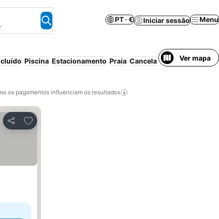
PT · €
Menu
Iniciar sessão
.
Ver mapa
cluído
Piscina
Estacionamento
Praia
Cancelamento gratuito
o os pagamentos influenciam os resultados
Adicionar aos favoritos
Partilhar