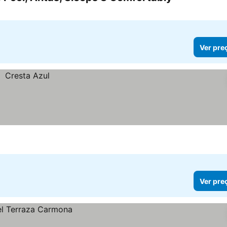
Ver pre
Ver pre