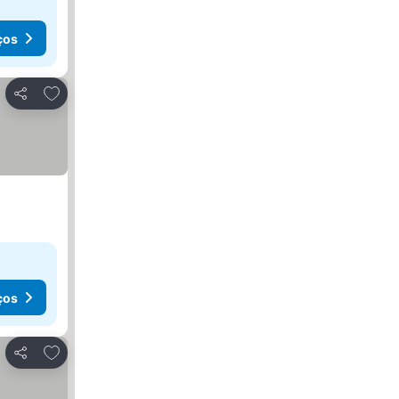
ços
Adicionar aos favoritos
Partilhar
ços
Adicionar aos favoritos
Partilhar