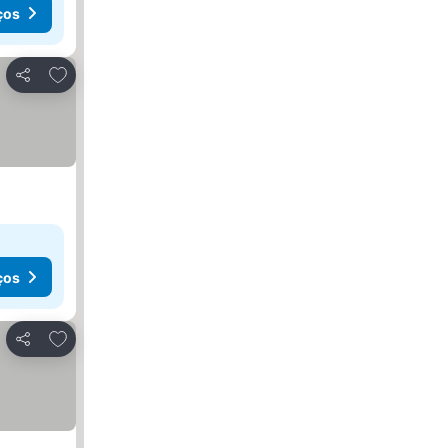
ços
Adicionar aos favoritos
Partilhar
ços
Adicionar aos favoritos
Partilhar