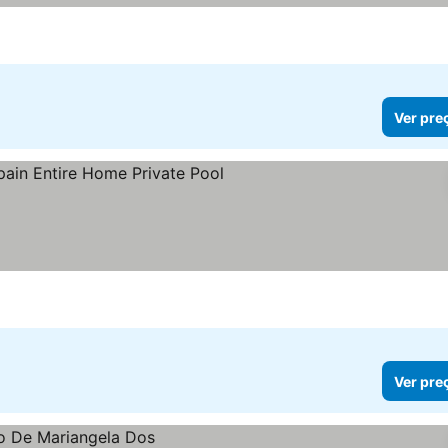
Ver pre
Ver pre