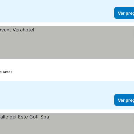
Ver pre
de Antas
Ver pre