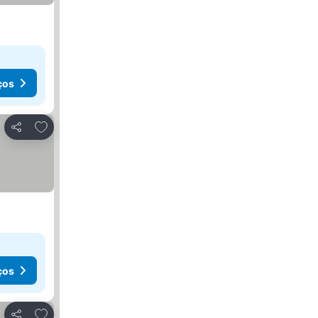
ços
Adicionar aos favoritos
Partilhar
ços
Adicionar aos favoritos