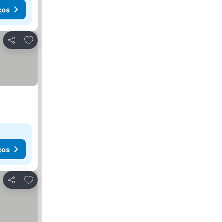
ços
Adicionar aos favoritos
Partilhar
ços
Adicionar aos favoritos
Partilhar