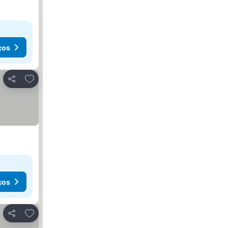
ços
Adicionar aos favoritos
Partilhar
ços
Adicionar aos favoritos
Partilhar