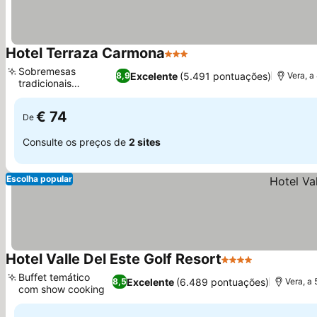
Hotel Terraza Carmona
3 Estrelas
Sobremesas
Excelente
(5.491 pontuações)
8,9
Vera, a
tradicionais
resgatadas
€ 74
De
Consulte os preços de
2 sites
Escolha popular
Hotel Valle Del Este Golf Resort
4 Estrelas
Buffet temático
Excelente
(6.489 pontuações)
8,5
Vera, a 
com show cooking