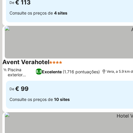
€ 113
De
Consulte os preços de
4 sites
Avent Verahotel
4 Estrelas
Piscina
Excelente
(1.716 pontuações)
8,8
Vera, a 5.9 km 
exterior
sazonal
€ 99
De
Consulte os preços de
10 sites