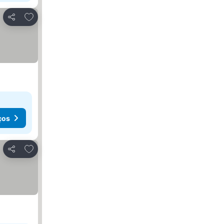
Adicionar aos favoritos
Partilhar
ços
Adicionar aos favoritos
Partilhar