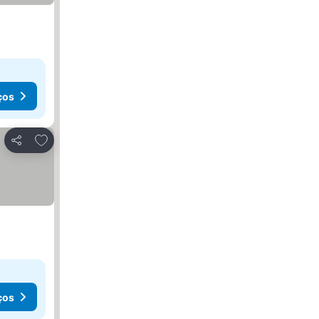
ços
Adicionar aos favoritos
Partilhar
ços