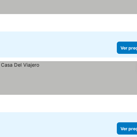
Ver pre
Ver pre