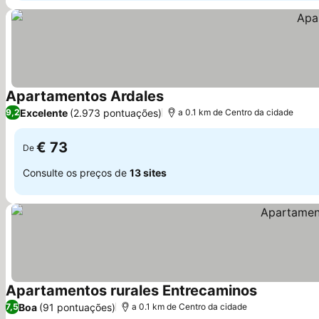
Apartamentos Ardales
Ver preços
Excelente
(2.973 pontuações)
9,2
a 0.1 km de Centro da cidade
€ 73
De
Consulte os preços de
13 sites
Apartamentos rurales Entrecaminos
Ver preços
Boa
(91 pontuações)
7,5
a 0.1 km de Centro da cidade