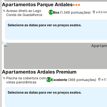
Apartamentos Parque Ardales
3 Estrelas
Ver preços
Acesso direto ao Lago
Boa
(1.349 pontuações)
7,8
a 6.0 k
Conde de Guadalhorce
Ver preços
Selecione as datas para ver os preços exatos.
Apartamentos Ardales Premium
Ver preços
Piscina na cobertura com
Excelente
(366 pontuações)
9,2
a 0.
vistas panorâmicas
Ver preços
Selecione as datas para ver os preços exatos.