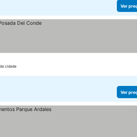
Ver pre
 da cidade
Ver pre