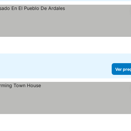
r preços
Ver pre