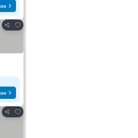
ços
Adicionar aos favoritos
Partilhar
ços
Adicionar aos favoritos
Partilhar