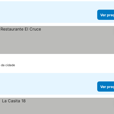
Ver pre
o da cidade
Ver pre