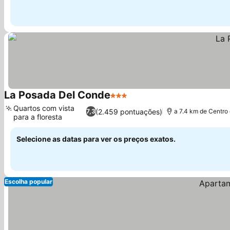
La Posada Del Conde
3 Estrelas
Ver preços
Quartos com vista
(2.459 pontuações)
7,3
a 7.4 km de Centro
para a floresta
Ver preços
Selecione as datas para ver os preços exatos.
Escolha popular