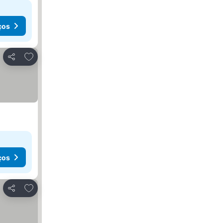
ços
Adicionar aos favoritos
Partilhar
ços
Adicionar aos favoritos
Partilhar