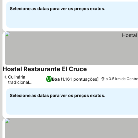
Selecione as datas para ver os preços exatos.
Hostal Restaurante El Cruce
Ver preços
Culinária
Boa
(1.161 pontuações)
7,5
a 0.5 km de Centr
tradicional
Ver preços
andaluza
Selecione as datas para ver os preços exatos.