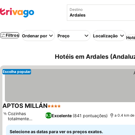
Destino
Filtros
Ordenar por
Preço
Localização
Hot
Hotéis em Ardales (Andalu
Escolha popular
APTOS MILLÁN
4 Estrelas
Ver preços
Cozinhas
Excelente
(841 pontuações)
9,3
a 0.4 km de
totalmente
Ver preços
equipadas
Selecione as datas para ver os preços exatos.