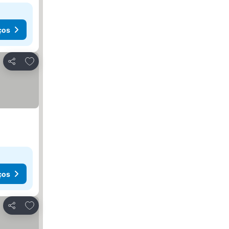
ços
Adicionar aos favoritos
Partilhar
ços
Adicionar aos favoritos
Partilhar