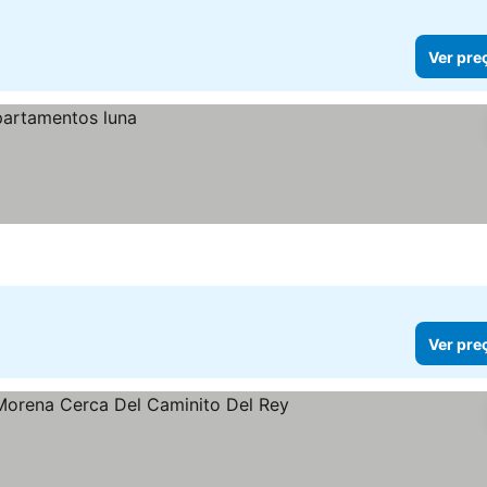
Ver pre
Ver pre