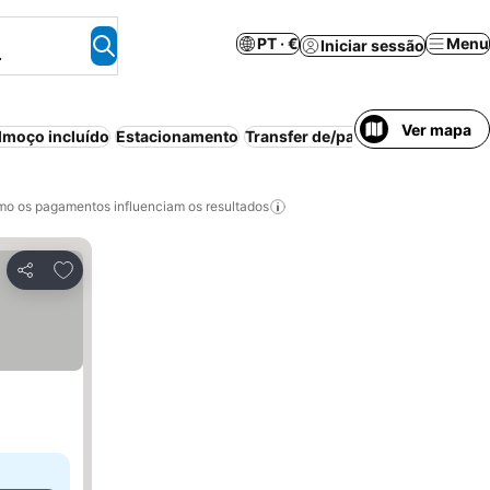
PT · €
Menu
Iniciar sessão
.
Ver mapa
moço incluído
Estacionamento
Transfer de/para aeroporto
Canc
o os pagamentos influenciam os resultados
Adicionar aos favoritos
Partilhar