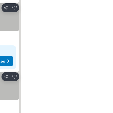
Adicionar aos favoritos
Partilhar
ços
Adicionar aos favoritos
Partilhar