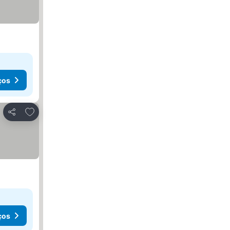
ços
Adicionar aos favoritos
Partilhar
ços