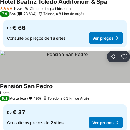
Hotel Beatriz Toledo Auditorium & Spa
Hotel
Circuito de spa hidrotermal
4 Estrelas
7,9
Boa
23.834
Toledo, a 8.1 km de Argés
€ 66
De
Consulte os preços de
16 sites
Ver preços
Partilhar
Ad
Pensión San Pedro
Hostel
8,2
Muito boa
196
Toledo, a 6.3 km de Argés
€ 37
De
Consulte os preços de
2 sites
Ver preços