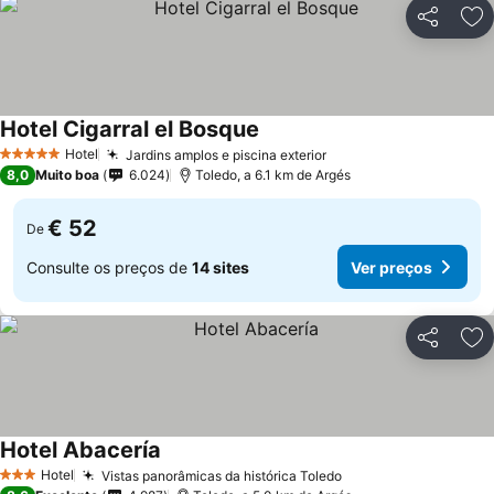
Partilhar
Ad
Hotel Cigarral el Bosque
Hotel
Jardins amplos e piscina exterior
5 Estrelas
8,0
Muito boa
6.024
Toledo, a 6.1 km de Argés
€ 52
De
Consulte os preços de
14 sites
Ver preços
Partilhar
Ad
Hotel Abacería
Hotel
Vistas panorâmicas da histórica Toledo
3 Estrelas