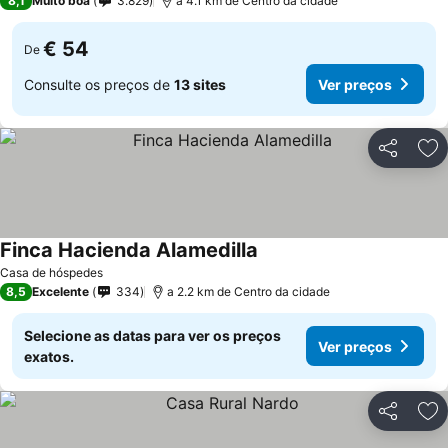
8,1
Muito boa
3.829
a 4.1 km de Centro da cidade
€ 54
De
Consulte os preços de
13 sites
Ver preços
Partilhar
Ad
Finca Hacienda Alamedilla
Casa de hóspedes
8,5
Excelente
334
a 2.2 km de Centro da cidade
Selecione as datas para ver os preços
Ver preços
exatos.
Partilhar
Ad