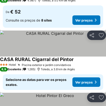
8,6
Excelente
4.987
Toledo, a 5.0 km de Argés
€ 52
De
Consulte os preços de
8 sites
Ver preços
Partilhar
Ad
CASA RURAL Cigarral del Pintor
Hotel
Piscina exterior e jardim convidativos
3 Estrelas
8,9
Excelente
1.265
Toledo, a 3.8 km de Argés
Selecione as datas para ver os preços
Ver preços
exatos.
Partilhar
Ad