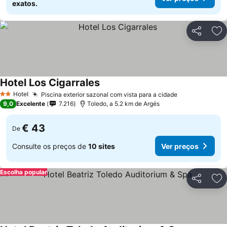
exatos.
Partilhar
Ad
Hotel Los Cigarrales
Hotel
Piscina exterior sazonal com vista para a cidade
2 Estrelas
9,0
Excelente
7.216
Toledo, a 5.2 km de Argés
€ 43
De
Consulte os preços de
10 sites
Ver preços
Escolha popular
Partilhar
Ad