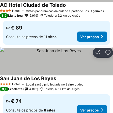
AC Hotel Ciudad de Toledo
Hotel
Vistas panorâmicas da cidade a partir de Los Cigarrales
4 Estrelas
8,2
Muito boa
2.919
Toledo, a 5.2 km de Argés
€ 89
De
Consulte os preços de
11 sites
Ver preços
Partilhar
Ad
San Juan de Los Reyes
Hotel
Localização privilegiada no Bairro Judeu
4 Estrelas
9,1
Excelente
4.812
Toledo, a 6.1 km de Argés
€ 74
De
Consulte os preços de
8 sites
Ver preços