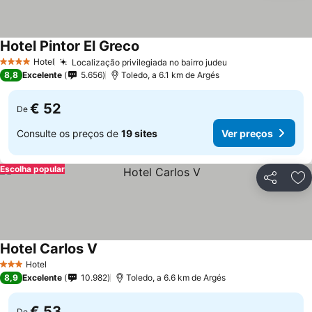
Hotel Pintor El Greco
Hotel
Localização privilegiada no bairro judeu
4 Estrelas
8,8
Excelente
5.656
Toledo, a 6.1 km de Argés
€ 52
De
Consulte os preços de
19 sites
Ver preços
Escolha popular
Partilhar
Ad
Hotel Carlos V
Hotel
3 Estrelas
8,9
Excelente
10.982
Toledo, a 6.6 km de Argés
€ 53
De