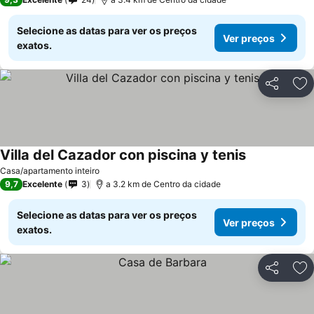
Selecione as datas para ver os preços
Ver preços
exatos.
Partilhar
Ad
Villa del Cazador con piscina y tenis
Casa/apartamento inteiro
9,7
Excelente
3
a 3.2 km de Centro da cidade
Selecione as datas para ver os preços
Ver preços
exatos.
Partilhar
Ad