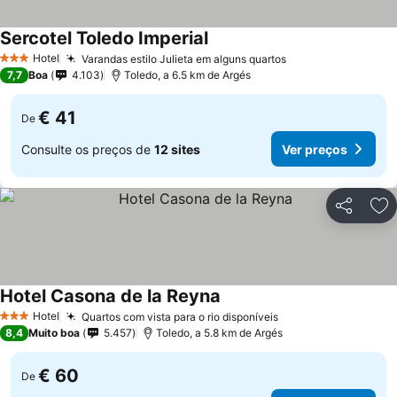
Sercotel Toledo Imperial
Hotel
Varandas estilo Julieta em alguns quartos
3 Estrelas
7,7
Boa
4.103
Toledo, a 6.5 km de Argés
€ 41
De
Consulte os preços de
12 sites
Ver preços
Partilhar
Ad
Hotel Casona de la Reyna
Hotel
Quartos com vista para o rio disponíveis
3 Estrelas
8,4
Muito boa
5.457
Toledo, a 5.8 km de Argés
€ 60
De