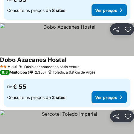
Consulte os preços de
8 sites
Ver preços
Partilhar
Ad
Dobo Azacanes Hostal
Hotel
Oásis encantador no pátio central
2 Estrelas
8,3
Muito boa
2.355
Toledo, a 6.9 km de Argés
€ 55
De
Consulte os preços de
2 sites
Ver preços
Partilhar
Ad