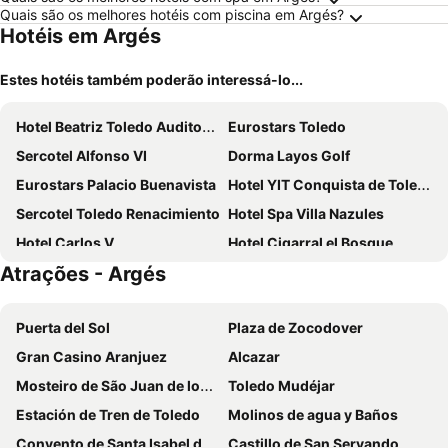
Quais são os melhores hotéis com piscina em Argés?
Hotéis em Argés
Estes hotéis também poderão interessá-lo...
Hotel Beatriz Toledo Auditorium & Spa
Eurostars Toledo
Sercotel Alfonso VI
Dorma Layos Golf
Eurostars Palacio Buenavista
Hotel YIT Conquista de Toledo
Sercotel Toledo Renacimiento
Hotel Spa Villa Nazules
Hotel Carlos V
Hotel Cigarral el Bosque
Atrações - Argés
Hotel Pintor El Greco
Hotel Zentral Mayoral
Áurea Toledo
Sercotel Toledo Imperial
Puerta del Sol
Plaza de Zocodover
Hotel Medina de Toledo
San Juan de Los Reyes
Gran Casino Aranjuez
Alcazar
Hacienda del Cardenal
Eurico
Mosteiro de São Juan de los Reyes
Toledo Mudéjar
Hotel Casona de la Reyna
Hotel Real de Toledo
Estación de Tren de Toledo
Molinos de agua y Baños
Hotel Santa Isabel
Hotel Los Cigarrales
Convento de Santa Isabel de los Reyes
Castillo de San Servando
Parador de Toledo
AC Hotel Ciudad de Toledo