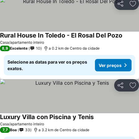
Partilhar
Ad
Rural House In Toledo - El Rosal Del Pozo
Casa/apartamento inteiro
8,9
Excelente
10
a 0.2 km de Centro da cidade
Selecione as datas para ver os preços
Ver preços
exatos.
Partilhar
Ad
Luxury Villa con Piscina y Tenis
Casa/apartamento inteiro
7,7
Boa
33
a 3.2 km de Centro da cidade