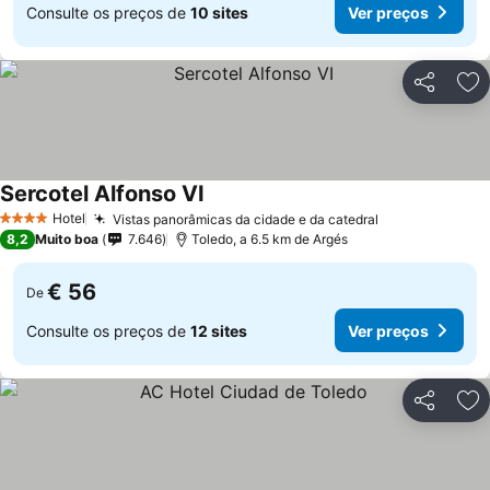
Consulte os preços de
10 sites
Ver preços
Partilhar
Ad
Sercotel Alfonso VI
Hotel
Vistas panorâmicas da cidade e da catedral
4 Estrelas
8,2
Muito boa
7.646
Toledo, a 6.5 km de Argés
€ 56
De
Consulte os preços de
12 sites
Ver preços
Partilhar
Ad