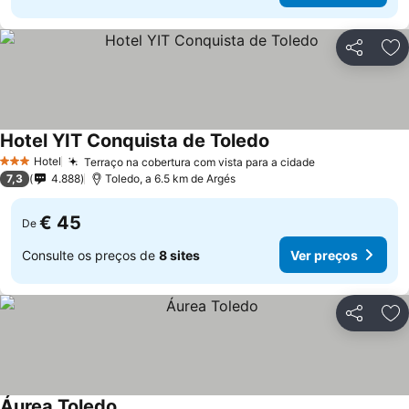
Partilhar
Ad
Hotel YIT Conquista de Toledo
Hotel
Terraço na cobertura com vista para a cidade
3 Estrelas
7,3
4.888
Toledo, a 6.5 km de Argés
€ 45
De
Consulte os preços de
8 sites
Ver preços
Partilhar
Ad
Áurea Toledo