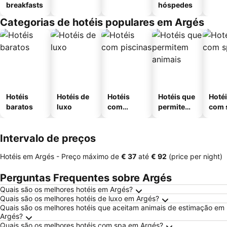
breakfasts
hóspedes
Categorias de hotéis populares em Argés
Hotéis
Hotéis de
Hotéis
Hotéis que
Hoté
baratos
luxo
com
permitem
com 
piscinas
animais
Intervalo de preços
Hotéis em Argés -
Preço máximo
de
‎€ 37
até
‎€ 92
(price per night)
Perguntas Frequentes sobre Argés
Quais são os melhores hotéis em Argés?
Quais são os melhores hotéis de luxo em Argés?
Quais são os melhores hotéis que aceitam animais de estimação em
Argés?
Quais são os melhores hotéis com spa em Argés?