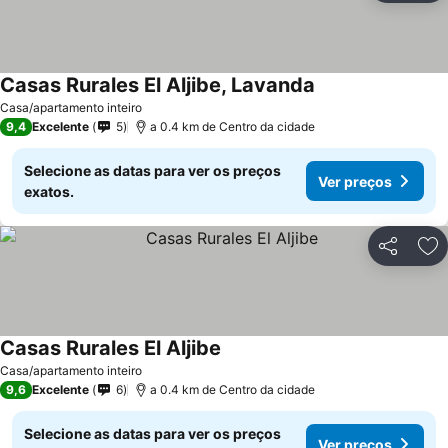
Casas Rurales El Aljibe, Lavanda
Casa/apartamento inteiro
9,4
Excelente
5
a 0.4 km de Centro da cidade
Selecione as datas para ver os preços
Ver preços
exatos.
Partilhar
Ad
Casas Rurales El Aljibe
Casa/apartamento inteiro
9,6
Excelente
6
a 0.4 km de Centro da cidade
Selecione as datas para ver os preços
Ver preços