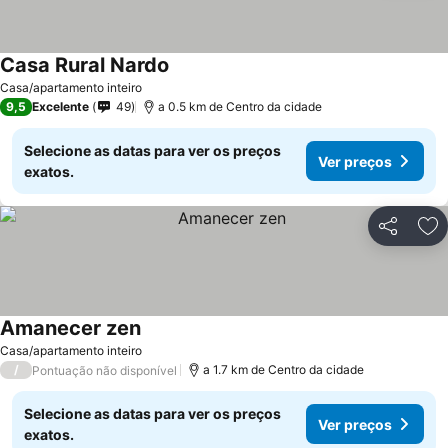
Casa Rural Nardo
Casa/apartamento inteiro
9,5
Excelente
49
a 0.5 km de Centro da cidade
Selecione as datas para ver os preços
Ver preços
exatos.
Partilhar
Ad
Amanecer zen
Casa/apartamento inteiro
/
a 1.7 km de Centro da cidade
Pontuação não disponível
Selecione as datas para ver os preços
Ver preços
exatos.