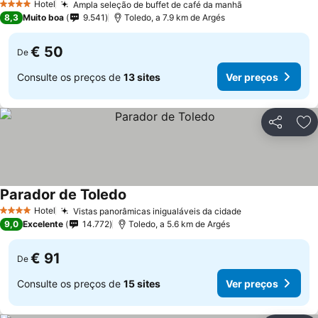
Hotel
Ampla seleção de buffet de café da manhã
4 Estrelas
8,3
Muito boa
9.541
Toledo, a 7.9 km de Argés
€ 50
De
Consulte os preços de
13 sites
Ver preços
Partilhar
Ad
Parador de Toledo
Hotel
Vistas panorâmicas inigualáveis da cidade
4 Estrelas
9,0
Excelente
14.772
Toledo, a 5.6 km de Argés
€ 91
De
Consulte os preços de
15 sites
Ver preços