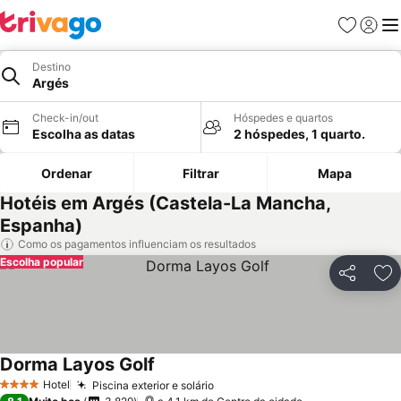
Favoritos
Iniciar
Me
Destino
Argés
Check-in/out
Hóspedes e quartos
Escolha as datas
2 hóspedes, 1 quarto.
Ordenar
Filtrar
Mapa
Hotéis em Argés (Castela-La Mancha,
Espanha)
Como os pagamentos influenciam os resultados
Escolha popular
Partilhar
Ad
Dorma Layos Golf
Hotel
Piscina exterior e solário
4 Estrelas