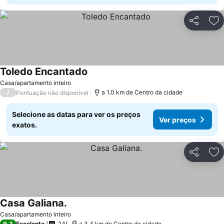
Partilhar
Ad
Toledo Encantado
Casa/apartamento inteiro
/
a 1.0 km de Centro da cidade
Pontuação não disponível
Selecione as datas para ver os preços
Ver preços
exatos.
Partilhar
Ad
Casa Galiana.
Casa/apartamento inteiro
9,3
Excelente
24
a 3.4 km de Centro da cidade