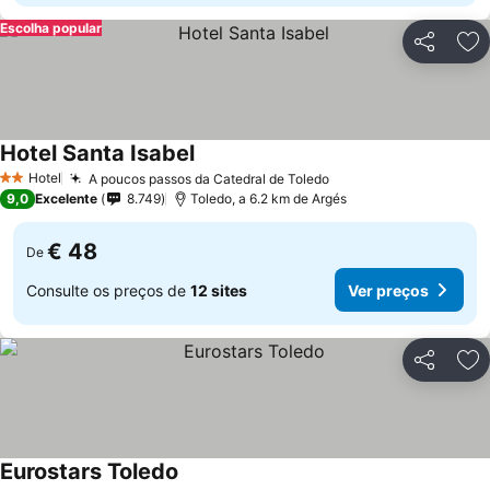
Escolha popular
Partilhar
Ad
Hotel Santa Isabel
Hotel
A poucos passos da Catedral de Toledo
2 Estrelas
9,0
Excelente
8.749
Toledo, a 6.2 km de Argés
€ 48
De
Consulte os preços de
12 sites
Ver preços
Partilhar
Ad
Eurostars Toledo