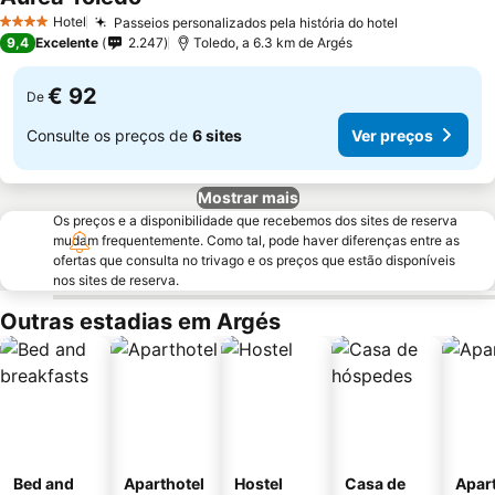
Hotel
Passeios personalizados pela história do hotel
4 Estrelas
9,4
Excelente
2.247
Toledo, a 6.3 km de Argés
€ 92
De
Consulte os preços de
6 sites
Ver preços
Mostrar mais
Os preços e a disponibilidade que recebemos dos sites de reserva
mudam frequentemente. Como tal, pode haver diferenças entre as
ofertas que consulta no trivago e os preços que estão disponíveis
nos sites de reserva.
Outras estadias em Argés
Bed and
Aparthotel
Hostel
Casa de
Apar