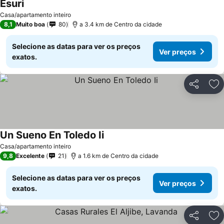
Esuri
Casa/apartamento inteiro
8,1
Muito boa
80
a 3.4 km de Centro da cidade
Selecione as datas para ver os preços
Ver preços
exatos.
Partilhar
Ad
Un Sueno En Toledo Ii
Casa/apartamento inteiro
9,8
Excelente
21
a 1.6 km de Centro da cidade
Selecione as datas para ver os preços
Ver preços
exatos.
Partilhar
Ad