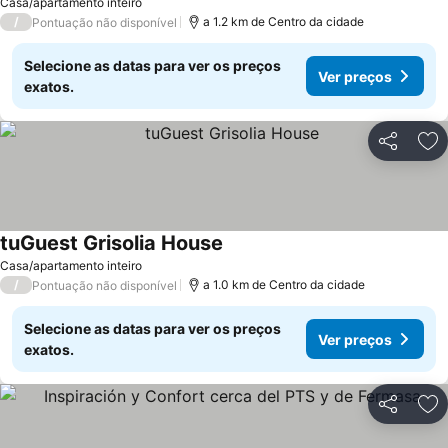
Casa/apartamento inteiro
/
a 1.2 km de Centro da cidade
Pontuação não disponível
Selecione as datas para ver os preços
Ver preços
exatos.
Partilhar
Ad
tuGuest Grisolia House
Casa/apartamento inteiro
/
a 1.0 km de Centro da cidade
Pontuação não disponível
Selecione as datas para ver os preços
Ver preços
exatos.
Partilhar
Ad