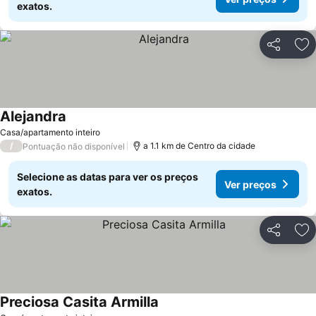
exatos.
Partilhar
Ad
Alejandra
Casa/apartamento inteiro
/
a 1.1 km de Centro da cidade
Pontuação não disponível
Selecione as datas para ver os preços
Ver preços
exatos.
Partilhar
Ad
Preciosa Casita Armilla