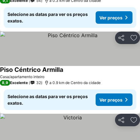
9,1
Excelente
54
a 0.3 km de Centro da cidade
Selecione as datas para ver os preços
Ver preços
exatos.
Partilhar
Ad
Piso Céntrico Armilla
Casa/apartamento inteiro
8,9
Excelente
32
a 0.9 km de Centro da cidade
Selecione as datas para ver os preços
Ver preços
exatos.
Partilhar
Ad