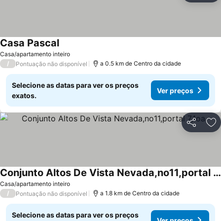
Casa Pascal
Casa/apartamento inteiro
/
a 0.5 km de Centro da cidade
Pontuação não disponível
Selecione as datas para ver os preços
Ver preços
exatos.
Partilhar
Ad
Conjunto Altos De Vista Nevada,no11,portal 7,1oa.
Casa/apartamento inteiro
/
a 1.8 km de Centro da cidade
Pontuação não disponível
Selecione as datas para ver os preços
Ver preços