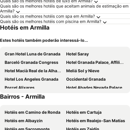
Quais são os melhores hotéis de luxo em Armilla?
Quais são os melhores hotéis que aceitam animais de estimação em
Armilla?
Quais são os melhores hotéis com spa em Armilla?
Quais são os melhores hotéis com piscina em Armilla?
Hotéis em Armilla
Estes hotéis também poderão interessá-lo...
Gran Hotel Luna de Granada
Hotel Saray
Barceló Granada Congress
Hotel Granada Palace, Affiliated by Meliá
Hotel Macià Real de la Alhambra
Meliá Sol y Nieve
Hotel Los Angeles Granada
Occidental Granada
Porcel Alixares
Hotel Abades Nevada Palace
Bairros - Armilla
Senator Granada
DWO Urban Granada
Meliá Granada
The Mountains Hotel
Hotéis em Camino de Ronda
Hotéis em Cartuja
Barceló Carmen Granada
Futurotel Spa Garden
Hotéis em Albayzín
Hotéis em Realejo-San Matías
Atenas Granada
Hotel Granada by Pierre & Vacances
Hotéis em Sacromonte
Hotéis em Zaidín
Vincci Albayzin
Hotel Macià Cóndor