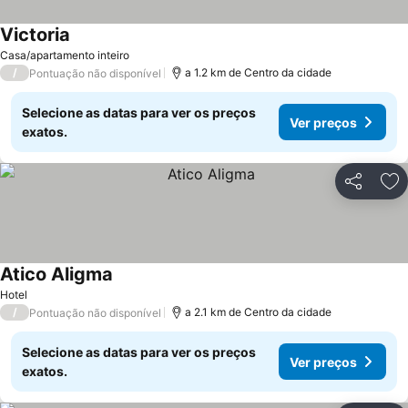
Victoria
Casa/apartamento inteiro
/
a 1.2 km de Centro da cidade
Pontuação não disponível
Selecione as datas para ver os preços
Ver preços
exatos.
Partilhar
Ad
Atico Aligma
Hotel
/
a 2.1 km de Centro da cidade
Pontuação não disponível
Selecione as datas para ver os preços
Ver preços
exatos.