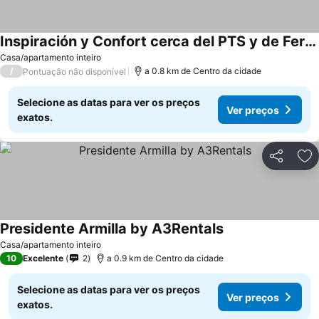
Inspiración y Confort cerca del PTS y de Fermasa
Casa/apartamento inteiro
/
a 0.8 km de Centro da cidade
Pontuação não disponível
Selecione as datas para ver os preços
Ver preços
exatos.
Partilhar
Ad
Presidente Armilla by A3Rentals
Casa/apartamento inteiro
10
Excelente
2
a 0.9 km de Centro da cidade
Selecione as datas para ver os preços
Ver preços
exatos.