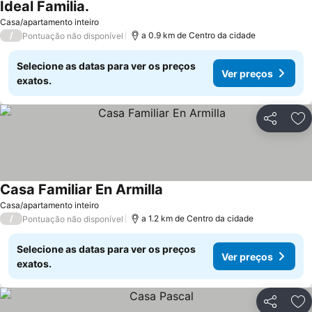
Ideal Familia.
Casa/apartamento inteiro
/
a 0.9 km de Centro da cidade
Pontuação não disponível
Selecione as datas para ver os preços
Ver preços
exatos.
Partilhar
Ad
Casa Familiar En Armilla
Casa/apartamento inteiro
/
a 1.2 km de Centro da cidade
Pontuação não disponível
Selecione as datas para ver os preços
Ver preços
exatos.
Partilhar
Ad