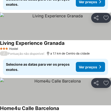
Ver preços
exatos.
Partilhar
Ad
Living Experience Granada
Hostel
3 Estrelas
/
a 1.1 km de Centro da cidade
Pontuação não disponível
Selecione as datas para ver os preços
Ver preços
exatos.
Partilhar
Ad
Home4u Calle Barcelona