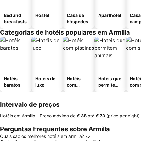
Bed and
Hostel
Casa de
Aparthotel
Casa
breakfasts
hóspedes
cam
Categorias de hotéis populares em Armilla
Hotéis
Hotéis de
Hotéis
Hotéis que
Hoté
baratos
luxo
com
permitem
com 
piscinas
animais
Intervalo de preços
Hotéis em Armilla -
Preço máximo
de
‎€ 38
até
‎€ 73
(price per night)
Perguntas Frequentes sobre Armilla
Quais são os melhores hotéis em Armilla?