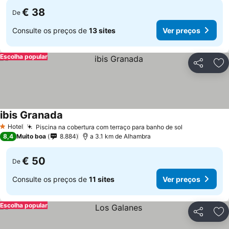
€ 38
De
Consulte os preços de
13 sites
Ver preços
Escolha popular
Partilhar
Ad
ibis Granada
Hotel
Piscina na cobertura com terraço para banho de sol
1 Estrelas
8,4
Muito boa
8.884
a 3.1 km de Alhambra
€ 50
De
Consulte os preços de
11 sites
Ver preços
Escolha popular
Partilhar
Ad