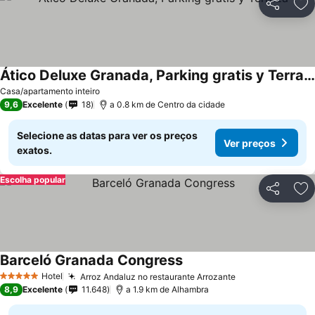
Partilhar
Ad
Ático Deluxe Granada, Parking gratis y Terraza
Casa/apartamento inteiro
9,6
Excelente
18
a 0.8 km de Centro da cidade
Selecione as datas para ver os preços
Ver preços
exatos.
Escolha popular
Partilhar
Ad
Barceló Granada Congress
Hotel
Arroz Andaluz no restaurante Arrozante
5 Estrelas
8,9
Excelente
11.648
a 1.9 km de Alhambra