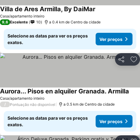
Villa de Ares Armilla, By DaiMar
Casa/apartamento inteiro
9,6
Excelente
10
a 0.4 km de Centro da cidade
Selecione as datas para ver os preços
Ver preços
exatos.
Partilhar
Ad
Aurora... Pisos en alquiler Granada. Armilla
Casa/apartamento inteiro
/
a 0.5 km de Centro da cidade
Pontuação não disponível
Selecione as datas para ver os preços
Ver preços
exatos.