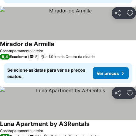
Partilhar
Ad
Mirador de Armilla
Casa/apartamento inteiro
9,4
Excelente
5
a 1.0 km de Centro da cidade
Selecione as datas para ver os preços
Ver preços
exatos.
Partilhar
Ad
Luna Apartment by A3Rentals
Casa/apartamento inteiro