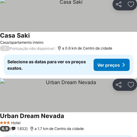
Partilhar
Ad
Casa Saki
Casa/apartamento inteiro
/
a 0.6 km de Centro da cidade
Pontuação não disponível
Selecione as datas para ver os preços
Ver preços
exatos.
Partilhar
Ad
Urban Dream Nevada
Hotel
3 Estrelas
6,9
1.832
a 1.7 km de Centro da cidade