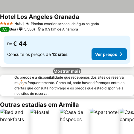
Hotel Los Angeles Granada
Hotel
Piscina exterior sazonal de água salgada
4 Estrelas
7,5
Boa
5.580
a 0.9 km de Alhambra
€ 44
De
Consulte os preços de
12 sites
Ver preços
Mostrar mais
Os preços e a disponibilidade que recebemos dos sites de reserva
mudam frequentemente. Como tal, pode haver diferenças entre as
ofertas que consulta no trivago e os preços que estão disponíveis
nos sites de reserva.
Outras estadias em Armilla