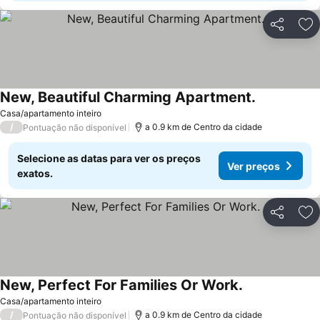
Partilhar
Ad
New, Beautiful Charming Apartment.
Casa/apartamento inteiro
/
a 0.9 km de Centro da cidade
Pontuação não disponível
Selecione as datas para ver os preços
Ver preços
exatos.
Partilhar
Ad
New, Perfect For Families Or Work.
Casa/apartamento inteiro
/
a 0.9 km de Centro da cidade
Pontuação não disponível