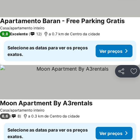
Apartamento Baran - Free Parking Gratis
Casa/apartamento inteiro
9,8
Excelente
12
a 0.7 km de Centro da cidade
Selecione as datas para ver os preços
Ver preços
exatos.
Partilhar
Ad
Moon Apartment By A3rentals
Casa/apartamento inteiro
6,6
8
a 0.3 km de Centro da cidade
Selecione as datas para ver os preços
Ver preços
exatos.