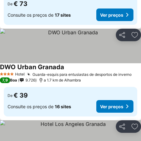
€ 73
De
Consulte os preços de
17 sites
Ver preços
Partilhar
Ad
DWO Urban Granada
Hotel
Guarda-esquis para entusiastas de desportos de inverno
4 Estrelas
7,9
Boa
9.726
a 1.7 km de Alhambra
€ 39
De
Consulte os preços de
16 sites
Ver preços
Partilhar
Ad