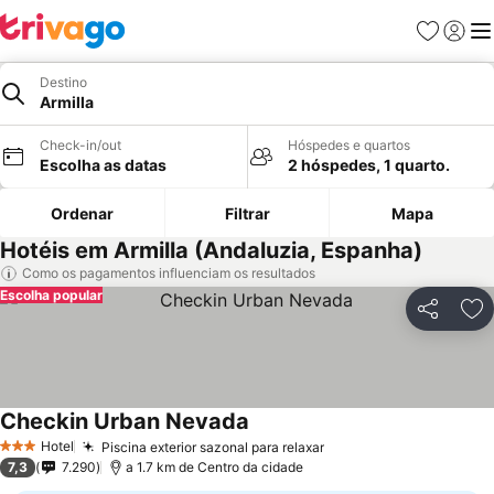
Favoritos
Iniciar
Me
Destino
Armilla
Check-in/out
Hóspedes e quartos
Escolha as datas
2 hóspedes, 1 quarto.
Ordenar
Filtrar
Mapa
Hotéis em Armilla (Andaluzia, Espanha)
Como os pagamentos influenciam os resultados
Escolha popular
Partilhar
Ad
Checkin Urban Nevada
Hotel
Piscina exterior sazonal para relaxar
3 Estrelas
7,3
7.290
a 1.7 km de Centro da cidade