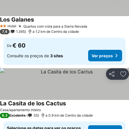
Los Galanes
Hotel
Quartos com vista para a Sierra Nevada
2 Estrelas
7,4
1.365
a 1.2 km de Centro da cidade
€ 60
De
Consulte os preços de
3 sites
Ver preços
Partilhar
Ad
La Casita de los Cactus
Casa/apartamento inteiro
9,3
Excelente
35
a 0.9 km de Centro da cidade
Selecione as datas para ver os preços