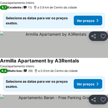
Casa/apartamento inteiro
8,7
Excelente
11
a 0.6 km de Centro da cidade
Selecione as datas para ver os preços
Ver preços
exatos.
Partilhar
Ad
Armilla Apartament by A3Rentals
Casa/apartamento inteiro
8,4
Muito boa
29
a 0.9 km de Centro da cidade
Selecione as datas para ver os preços
Ver preços
exatos.
Partilhar
Ad