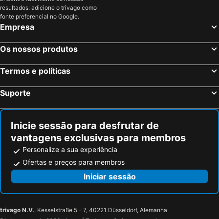
resultados: adicione o trivago como
Almodóvar del Río, Andaluzia Hotéis
Islantilla, Andaluzia Hotéis
fonte preferencial no Google.
Madrid, Madrid Hotéis
Benidorm, Valência Hotéis
Empresa
Sevilha, Andaluzia Hotéis
Barcelona, Catalunha Hotéis
Os nossos produtos
Vigo, Galiza Hotéis
Sangenjo, Galiza Hotéis
Isla Cristina, Andaluzia Hotéis
Isla Canela, Andaluzia Hotéis
Termos e políticas
Suporte
Inicie sessão para desfrutar de
vantagens exclusivas para membros
Personalize a sua experiência
Ofertas e preços para membros
Iniciar sessão
trivago N.V.
, Kesselstraße 5 – 7, 40221 Düsseldorf, Alemanha