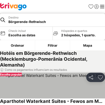
Favoritos
Iniciar
Me
Destino
Börgerende-Rethwisch
Check-in/out
Hóspedes e quartos
Escolha as datas
2 hóspedes, 1 quarto.
Ordenar
Filtrar
Mapa
Hotéis em Börgerende-Rethwisch
(Mecklemburgo-Pomerânia Ocidental,
Alemanha)
Como os pagamentos influenciam os resultados
Escolha popular
Partilhar
Ad
Aparthotel Waterkant Suites - Fewos am Meer mit SPA