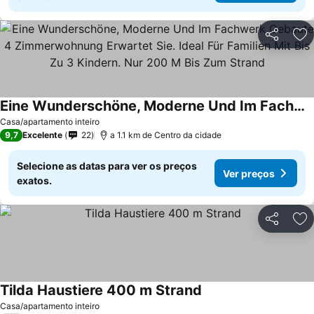
Partilhar
Ad
Eine Wunderschöne, Moderne Und Im Fachwerk Gebaute 4 Zimmerwohnung Erwartet Sie. Ideal Für Familien Mit Bis Zu 3 Kindern. Nur 200 M Bis Zum Strand
Casa/apartamento inteiro
9,7
Excelente
22
a 1.1 km de Centro da cidade
Selecione as datas para ver os preços
Ver preços
exatos.
Partilhar
Ad
Tilda Haustiere 400 m Strand
Casa/apartamento inteiro