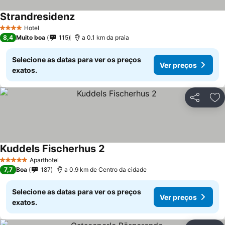
Strandresidenz
Hotel
4 Estrelas
8,4
Muito boa
115
a 0.1 km da praia
Selecione as datas para ver os preços
Ver preços
exatos.
Partilhar
Ad
Kuddels Fischerhus 2
Aparthotel
5 Estrelas
7,7
Boa
187
a 0.9 km de Centro da cidade
Selecione as datas para ver os preços
Ver preços
exatos.