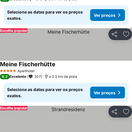
Selecione as datas para ver os preços
Ver preços
exatos.
Escolha popular
Partilhar
Ad
Meine Fischerhütte
Aparthotel
5 Estrelas
9,2
Excelente
307
a 0.5 km da praia
Selecione as datas para ver os preços
Ver preços
exatos.
Escolha popular
Partilhar
Ad