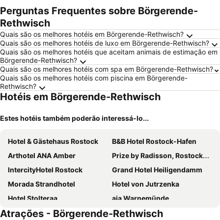
Perguntas Frequentes sobre Börgerende-
Rethwisch
Quais são os melhores hotéis em Börgerende-Rethwisch?
Quais são os melhores hotéis de luxo em Börgerende-Rethwisch?
Quais são os melhores hotéis que aceitam animais de estimação em
Börgerende-Rethwisch?
Quais são os melhores hotéis com spa em Börgerende-Rethwisch?
Quais são os melhores hotéis com piscina em Börgerende-
Rethwisch?
Hotéis em Börgerende-Rethwisch
Estes hotéis também poderão interessá-lo...
Hotel & Gästehaus Rostock
B&B Hotel Rostock-Hafen
Arthotel ANA Amber
Prize by Radisson, Rostock-City
IntercityHotel Rostock
Grand Hotel Heiligendamm
Morada Strandhotel
Hotel von Jutrzenka
Hotel Stolteraa
aja Warnemünde
Atrações - Börgerende-Rethwisch
Hotel NEPTUN
Strand-Hotel Hübner