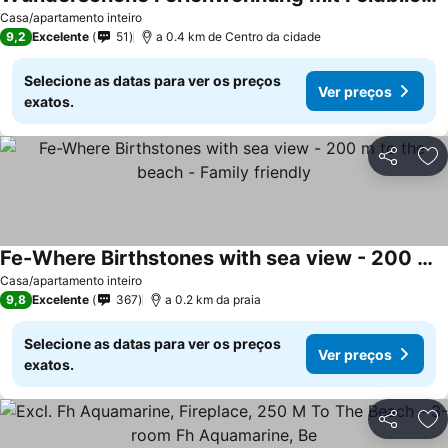
Casa/apartamento inteiro
9,2
Excelente
51
a 0.4 km de Centro da cidade
Selecione as datas para ver os preços
Ver preços
exatos.
Partilhar
Ad
Fe-Where Birthstones with sea view - 200 m to the beach - Family friendly
Casa/apartamento inteiro
9,8
Excelente
367
a 0.2 km da praia
Selecione as datas para ver os preços
Ver preços
exatos.
Partilhar
Ad