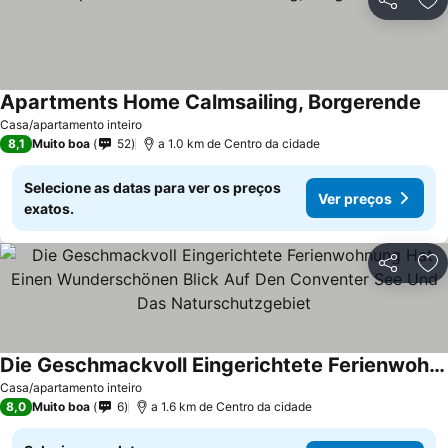
Partilhar
Ad
Apartments Home Calmsailing, Borgerende
Casa/apartamento inteiro
8,1
Muito boa
52
a 1.0 km de Centro da cidade
Selecione as datas para ver os preços
Ver preços
exatos.
Partilhar
Ad
Die Geschmackvoll Eingerichtete Ferienwohnung Hat Einen Wunderschönen Blick Auf Den Conventer See Und Das Naturschutzgebiet
Casa/apartamento inteiro
8,0
Muito boa
6
a 1.6 km de Centro da cidade