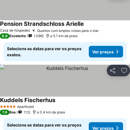
Pension Strandschloss Arielle
Casa de hóspedes
Quartos com amplas vistas para o mar
8,8
Excelente
1.096
a 0.1 km da praia
Selecione as datas para ver os preços
Ver preços
exatos.
Partilhar
Ad
Kuddels Fischerhus
Aparthotel
5 Estrelas
7,6
Boa
112
a 0.4 km da praia
Selecione as datas para ver os preços
Ver preços