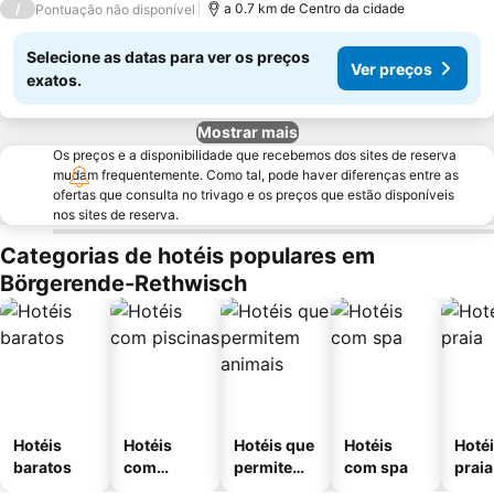
/
a 0.7 km de Centro da cidade
Pontuação não disponível
Selecione as datas para ver os preços
Ver preços
exatos.
Mostrar mais
Os preços e a disponibilidade que recebemos dos sites de reserva
mudam frequentemente. Como tal, pode haver diferenças entre as
ofertas que consulta no trivago e os preços que estão disponíveis
nos sites de reserva.
Categorias de hotéis populares em
Börgerende-Rethwisch
Hotéis
Hotéis
Hotéis que
Hotéis
Hotéi
baratos
com
permitem
com spa
praia
piscinas
animais