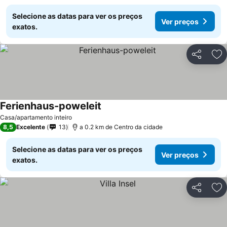
Selecione as datas para ver os preços
Ver preços
exatos.
Partilhar
Ad
Ferienhaus-poweleit
Casa/apartamento inteiro
8,5
Excelente
13
a 0.2 km de Centro da cidade
Selecione as datas para ver os preços
Ver preços
exatos.
Partilhar
Ad