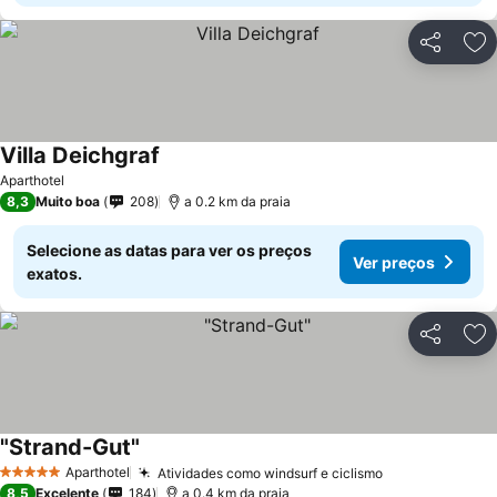
Partilhar
Ad
Villa Deichgraf
Aparthotel
8,3
Muito boa
208
a 0.2 km da praia
Selecione as datas para ver os preços
Ver preços
exatos.
Partilhar
Ad
"Strand-Gut"
Aparthotel
Atividades como windsurf e ciclismo
5 Estrelas
8,5
Excelente
184
a 0.4 km da praia