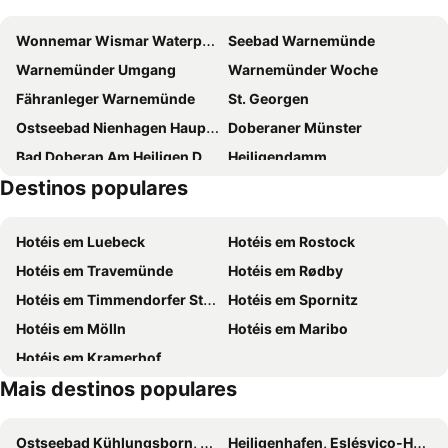
B&B Hotel Rostock City-West
Pentahotel Rostock
Wonnemar Wismar Waterpark and Spa
Seebad Warnemünde
Hotel Am Hopfenmarkt
Appartement Hotel Rostock
Warnemünder Umgang
Warnemünder Woche
ScanHotels Stadthafen
StrandResort Markgrafenheide
Fähranleger Warnemünde
St. Georgen
Trihotel Rostock - Wellnesshotel Adults Only
Hotel Brinckmansdorf
Ostseebad Nienhagen Hauptstrand
Doberaner Münster
Bad Doberan Am Heiligen Damm
Heiligendamm
Destinos populares
Vorder Bollhagen
Bad Doberan
Molli Narrow Gauge Railway
Althof
Hotéis em Luebeck
Hotéis em Rostock
Hafen Kühlungsborn
Stadthalle Rostock
Hotéis em Travemünde
Hotéis em Rødby
Schmarl
Gartenstadt
Hotéis em Timmendorfer Strand
Hotéis em Spornitz
Diedrichshagen
Lichtenhagen
Hotéis em Mölln
Hotéis em Maribo
Ostsee Brauhaus Kühlungsborn
Brinckmansdorf
Hotéis em Kramerhof
Stadthaus
Mais destinos populares
Ostseebad Kühlungsborn, Mecklemburgo-Pomerânia Ocidental Hotéis
Heiligenhafen, Eslésvico-Holsácia Hotéis