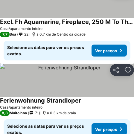
Excl. Fh Aquamarine, Fireplace, 250 M To The Beach - 3-room Fh Aquamarine, Be
Casa/apartamento inteiro
7,7
Boa
22
a 0.7 km de Centro da cidade
Selecione as datas para ver os preços
Ver preços
exatos.
Partilhar
Ad
Ferienwohnung Strandloper
Casa/apartamento inteiro
8,3
Muito boa
71
a 0.3 km da praia
Selecione as datas para ver os preços
Ver preços
exatos.