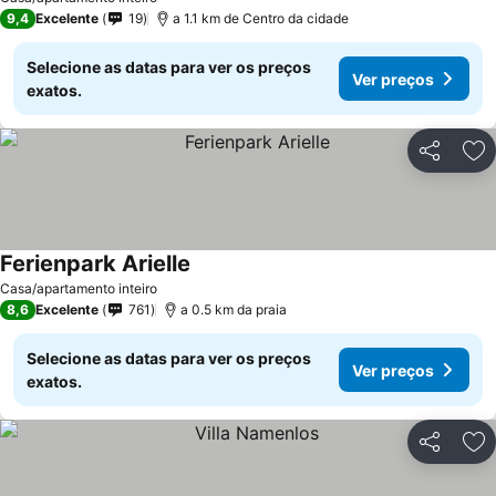
9,4
Excelente
19
a 1.1 km de Centro da cidade
Selecione as datas para ver os preços
Ver preços
exatos.
Partilhar
Ad
Ferienpark Arielle
Casa/apartamento inteiro
8,6
Excelente
761
a 0.5 km da praia
Selecione as datas para ver os preços
Ver preços
exatos.
Partilhar
Ad