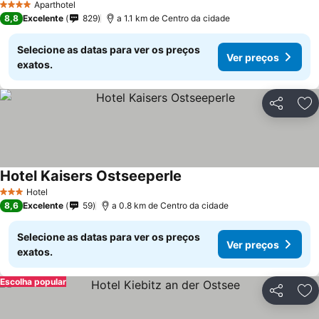
Aparthotel
4 Estrelas
8,8
Excelente
829
a 1.1 km de Centro da cidade
Selecione as datas para ver os preços
Ver preços
exatos.
Partilhar
Ad
Hotel Kaisers Ostseeperle
Hotel
3 Estrelas
8,6
Excelente
59
a 0.8 km de Centro da cidade
Selecione as datas para ver os preços
Ver preços
exatos.
Escolha popular
Partilhar
Ad