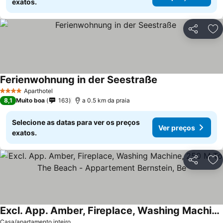
exatos.
Partilhar
Ad
Ferienwohnung in der Seestraße
Aparthotel
4 Estrelas
8,1
Muito boa
163
a 0.5 km da praia
Selecione as datas para ver os preços
Ver preços
exatos.
Partilhar
Ad
Excl. App. Amber, Fireplace, Washing Machine, 250 M To The Beach - Appartement Bernstein, Be
Casa/apartamento inteiro