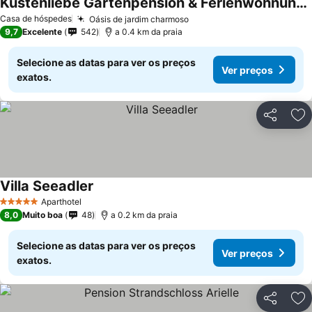
Küstenliebe Gartenpension & Ferienwohnungen
Casa de hóspedes
Oásis de jardim charmoso
9,7
Excelente
542
a 0.4 km da praia
Selecione as datas para ver os preços
Ver preços
exatos.
Partilhar
Ad
Villa Seeadler
Aparthotel
5 Estrelas
8,0
Muito boa
48
a 0.2 km da praia
Selecione as datas para ver os preços
Ver preços
exatos.
Partilhar
Ad