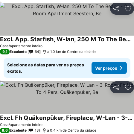
Partilhar
Ad
Excl. App. Starfish, W-lan, 250 M To The Beach - 2 Room Apartment Seestern, Be
Casa/apartamento inteiro
9,1
Excelente
64
a 1.0 km de Centro da cidade
Selecione as datas para ver os preços
Ver preços
exatos.
Partilhar
Ad
Excl. Fh Quäkenpüker, Fireplace, W-Lan - 3-Room-Fh Up To 4 Pers. Quäkenpüker, Be
Casa/apartamento inteiro
8,6
Excelente
13
a 0.4 km de Centro da cidade