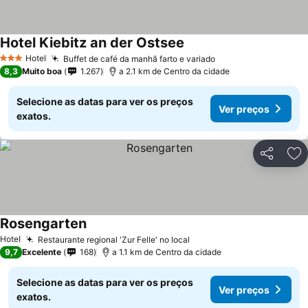
Hotel Kiebitz an der Ostsee
Hotel
Buffet de café da manhã farto e variado
3 Estrelas
8,3
Muito boa
1.267
a 2.1 km de Centro da cidade
Selecione as datas para ver os preços
Ver preços
exatos.
Partilhar
Ad
Rosengarten
Hotel
Restaurante regional 'Zur Felle' no local
9,7
Excelente
168
a 1.1 km de Centro da cidade
Selecione as datas para ver os preços
Ver preços
exatos.