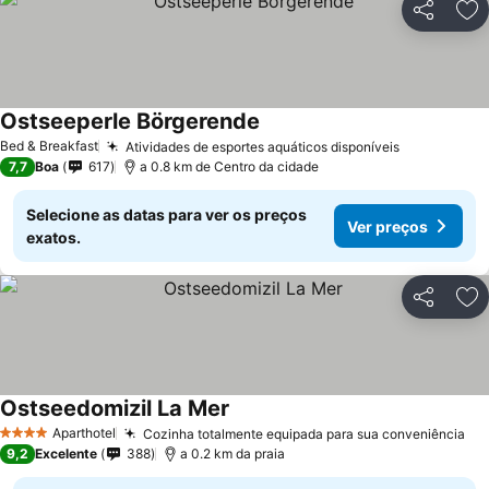
Partilhar
Ad
Ostseeperle Börgerende
Bed & Breakfast
Atividades de esportes aquáticos disponíveis
7,7
Boa
617
a 0.8 km de Centro da cidade
Selecione as datas para ver os preços
Ver preços
exatos.
Partilhar
Ad
Ostseedomizil La Mer
Aparthotel
Cozinha totalmente equipada para sua conveniência
4 Estrelas
9,2
Excelente
388
a 0.2 km da praia