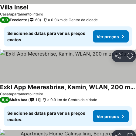
Villa Insel
Casa/apartamento inteiro
8,9
Excelente
60
a 0.9 km de Centro da cidade
Selecione as datas para ver os preços
Ver preços
exatos.
Partilhar
Ad
Exkl App Meeresbrise, Kamin, WLAN, 200 m zum Strand
Casa/apartamento inteiro
8,4
Muito boa
11
a 0.9 km de Centro da cidade
Selecione as datas para ver os preços
Ver preços
exatos.