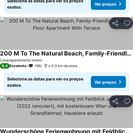
Selecione as datas para ver os preços
Ver preços
exatos.
Partilhar
Ad
200 M To The Natural Beach, Family-Friendly Ground Floor Apartment With Terrace
Casa/apartamento inteiro
9,4
Excelente
196
a 0.3 km da praia
Selecione as datas para ver os preços
Ver preços
exatos.
Partilhar
Ad
Wunderschöne Ferienwohnung mit Feldblick und Balkon (2022 renoviert), mit kostenlosem Wlan und Strandfahrrad, Haustiere erlaubt