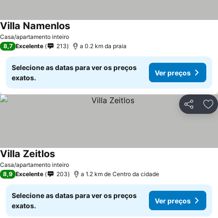
Villa Namenlos
Casa/apartamento inteiro
8,7
Excelente
213
a 0.2 km da praia
Selecione as datas para ver os preços
Ver preços
exatos.
Partilhar
Ad
Villa Zeitlos
Casa/apartamento inteiro
8,9
Excelente
203
a 1.2 km de Centro da cidade
Selecione as datas para ver os preços
Ver preços
exatos.