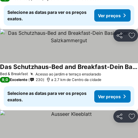
Selecione as datas para ver os preços
Ver preços
exatos.
Partilhar
Ad
Das Schutzhaus-Bed and Breakfast-Dein Basislager im Salzkammergut
Ver preços
Bed & Breakfast
Acesso ao jardim e terraço ensolarado
Ver preços
9,0
Excelente
230
a 2.7 km de Centro da cidade
Selecione as datas para ver os preços
Ver preços
exatos.
Partilhar
Ad