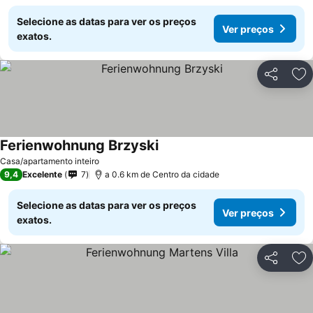
Selecione as datas para ver os preços
Ver preços
exatos.
Partilhar
Ad
Ferienwohnung Brzyski
Ver preços
Casa/apartamento inteiro
9,4
Excelente
7
a 0.6 km de Centro da cidade
Selecione as datas para ver os preços
Ver preços
exatos.
Partilhar
Ad