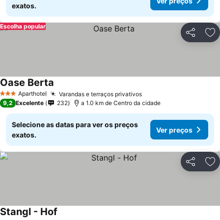
Ver preços
exatos.
Escolha popular
Partilhar
Ad
Oase Berta
Ver preços
Aparthotel
Varandas e terraços privativos
Ver preços
3 Estrelas
9,2
Excelente
232
a 1.0 km de Centro da cidade
Selecione as datas para ver os preços
Ver preços
exatos.
Partilhar
Ad
Stangl - Hof
Ver preços