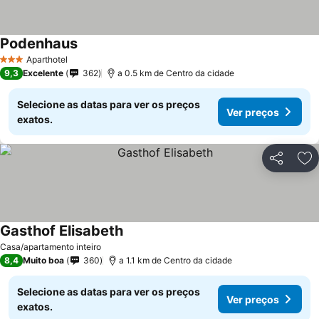
Podenhaus
Ver preços
Aparthotel
3 Estrelas
9,3
Excelente
362
a 0.5 km de Centro da cidade
Selecione as datas para ver os preços
Ver preços
exatos.
Partilhar
Ad
Gasthof Elisabeth
Ver preços
Casa/apartamento inteiro
8,4
Muito boa
360
a 1.1 km de Centro da cidade
Selecione as datas para ver os preços
Ver preços
exatos.