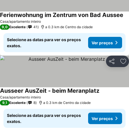
Ferienwohnung im Zentrum von Bad Aussee
Ve
Casa/apartamento inteiro
9,0
Excelente
41
a 0.3 km de Centro da cidade
Selecione as datas para ver os preços
Ver preços
exatos.
Partilhar
Ad
Ausseer AusZeit - beim Meranplatz
Ver preços
Casa/apartamento inteiro
9,1
Excelente
8
a 0.3 km de Centro da cidade
Selecione as datas para ver os preços
Ver preços
exatos.