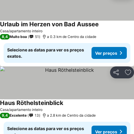
Urlaub im Herzen von Bad Aussee
Ver preços
Casa/apartamento inteiro
8,4
Muito boa
51
a 0.3 km de Centro da cidade
Selecione as datas para ver os preços
Ver preços
exatos.
Partilhar
Ad
Haus Röthelsteinblick
Ver preços
Casa/apartamento inteiro
9,4
Excelente
13
a 2.8 km de Centro da cidade
Selecione as datas para ver os preços
Ver preços