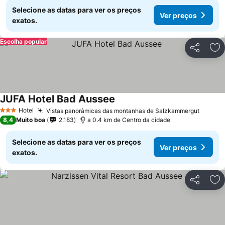
Selecione as datas para ver os preços
Ver preços
exatos.
Escolha popular
Partilhar
Ad
JUFA Hotel Bad Aussee
Ver preços
Hotel
Vistas panorâmicas das montanhas de Salzkammergut
Ver pr
3 Estrelas
8,4
Muito boa
2.183
a 0.4 km de Centro da cidade
Selecione as datas para ver os preços
Ver preços
exatos.
Partilhar
Ad