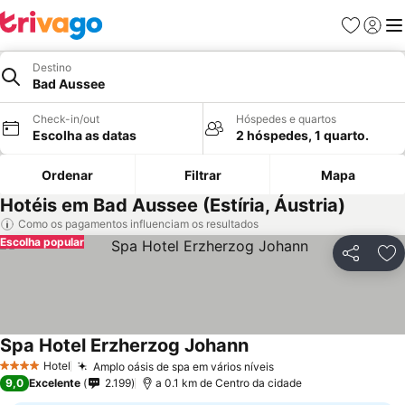
Favoritos
Iniciar
Me
Destino
Bad Aussee
Check-in/out
Hóspedes e quartos
Escolha as datas
2 hóspedes, 1 quarto.
Ordenar
Filtrar
Mapa
Hotéis em Bad Aussee (Estíria, Áustria)
Como os pagamentos influenciam os resultados
Escolha popular
Partilhar
Ad
Spa Hotel Erzherzog Johann
Ver preços
Hotel
Amplo oásis de spa em vários níveis
Ver preços
4 Estrelas
9,0
Excelente
2.199
a 0.1 km de Centro da cidade