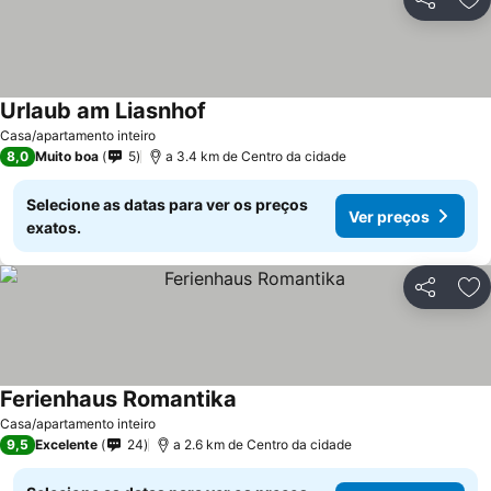
Partilhar
Ad
Urlaub am Liasnhof
Ver preços
Casa/apartamento inteiro
8,0
Muito boa
5
a 3.4 km de Centro da cidade
Selecione as datas para ver os preços
Ver preços
exatos.
Partilhar
Ad
Ferienhaus Romantika
Ver preços
Casa/apartamento inteiro
9,5
Excelente
24
a 2.6 km de Centro da cidade