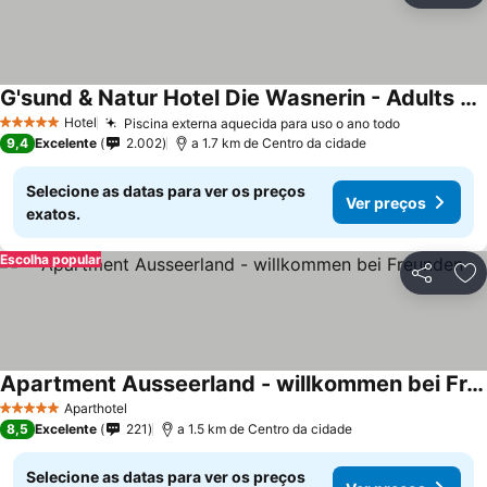
G'sund & Natur Hotel Die Wasnerin - Adults Only
Ver preços
Hotel
Piscina externa aquecida para uso o ano todo
Ver preço
5 Estrelas
9,4
Excelente
2.002
a 1.7 km de Centro da cidade
Selecione as datas para ver os preços
Ver preços
exatos.
Escolha popular
Partilhar
Ad
Apartment Ausseerland - willkommen bei Freunden
Ver preços
Aparthotel
5 Estrelas
8,5
Excelente
221
a 1.5 km de Centro da cidade
Selecione as datas para ver os preços