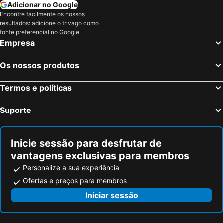
Klagenfurt am Wörthersee, Caríntia Hotéis
Grundlsee, Estíria Hotéis
Adicionar no Google
Encontre facilmente os nossos
Viena, Viena Hotéis
Salzburgo, Salisburgo Hotéis
resultados: adicione o trivago como
Insbruck, Tirol Hotéis
Schwechat, Baixa Áustria Hotéis
fonte preferencial no Google.
Empresa
Ischgl, Tirol Hotéis
Kitzbuehel, Tirol Hotéis
Seefeld, Tirol Hotéis
Os nossos produtos
Termos e políticas
Suporte
Inicie sessão para desfrutar de
vantagens exclusivas para membros
Personalize a sua experiência
Ofertas e preços para membros
Iniciar sessão