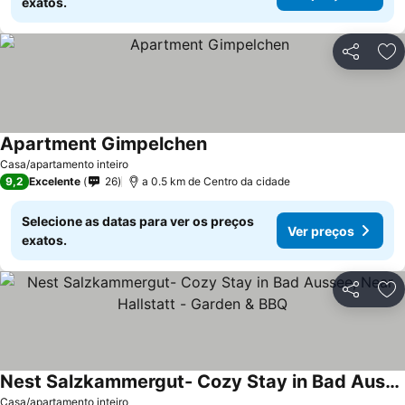
exatos.
Partilhar
Ad
Apartment Gimpelchen
Ver preços
Casa/apartamento inteiro
9,2
Excelente
26
a 0.5 km de Centro da cidade
Selecione as datas para ver os preços
Ver preços
exatos.
Partilhar
Ad
Nest Salzkammergut- Cozy Stay in Bad Aussee, Near Hallstatt - Garden & BBQ
Ver preços
Casa/apartamento inteiro