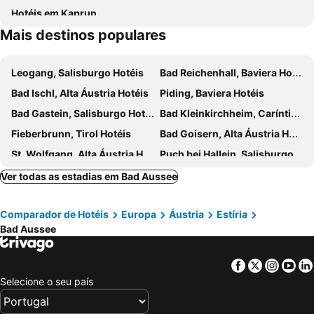
Hotéis em Kaprun
Mais destinos populares
Leogang, Salisburgo Hotéis
Bad Reichenhall, Baviera Hotéis
Bad Ischl, Alta Áustria Hotéis
Piding, Baviera Hotéis
Bad Gastein, Salisburgo Hotéis
Bad Kleinkirchheim, Caríntia Hotéis
Fieberbrunn, Tirol Hotéis
Bad Goisern, Alta Áustria Hotéis
St. Wolfgang, Alta Áustria Hotéis
Puch bei Hallein, Salisburgo Hotéis
Mallnitz, Caríntia Hotéis
Spielberg bei Knittelfeld, Estíria Hotéis
Ver todas as estadias em Bad Aussee
Gosau, Alta Áustria Hotéis
Abtenau, Salisburgo Hotéis
Comparador de Hotéis
Europa
Áustria
Estíria
Schönau am Königssee, Baviera Hotéis
Rußbach, Salisburgo Hotéis
Bad Aussee
Hof bei Salzburg, Salisburgo Hotéis
Wels, Alta Áustria Hotéis
Saaldorf-Surheim, Baviera Hotéis
Ainring, Baviera Hotéis
Facebook
Twitter
Insta
Yo
Graz, Estíria Hotéis
Hallstatt, Alta Áustria Hotéis
Selecione o seu país
Obertraun, Alta Áustria Hotéis
Villach, Caríntia Hotéis