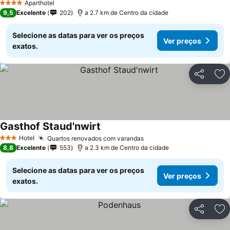
Aparthotel
4 Estrelas
9,5
Excelente
202
a 2.7 km de Centro da cidade
Selecione as datas para ver os preços
Ver preços
exatos.
Partilhar
Ad
Gasthof Staud'nwirt
Ver preços
Hotel
Quartos renovados com varandas
Ver preços
3 Estrelas
8,8
Excelente
553
a 2.3 km de Centro da cidade
Selecione as datas para ver os preços
Ver preços
exatos.
Partilhar
Ad