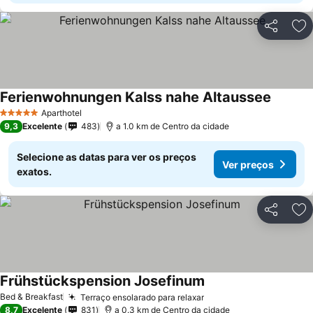
Partilhar
Ad
Ferienwohnungen Kalss nahe Altaussee
Ver pre
Aparthotel
5 Estrelas
9,3
Excelente
483
a 1.0 km de Centro da cidade
Selecione as datas para ver os preços
Ver preços
exatos.
Partilhar
Ad
Frühstückspension Josefinum
Ver preços
Bed & Breakfast
Terraço ensolarado para relaxar
Ver preços
8,7
Excelente
831
a 0.3 km de Centro da cidade