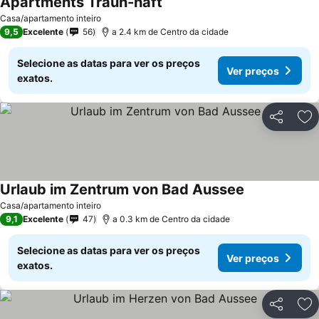
Apartments Traun-haft
Ver preços
Casa/apartamento inteiro
9,5
Excelente
56
a 2.4 km de Centro da cidade
Selecione as datas para ver os preços
Ver preços
exatos.
Partilhar
Ad
Urlaub im Zentrum von Bad Aussee
Ver preços
Casa/apartamento inteiro
9,1
Excelente
47
a 0.3 km de Centro da cidade
Selecione as datas para ver os preços
Ver preços
exatos.
Partilhar
Ad