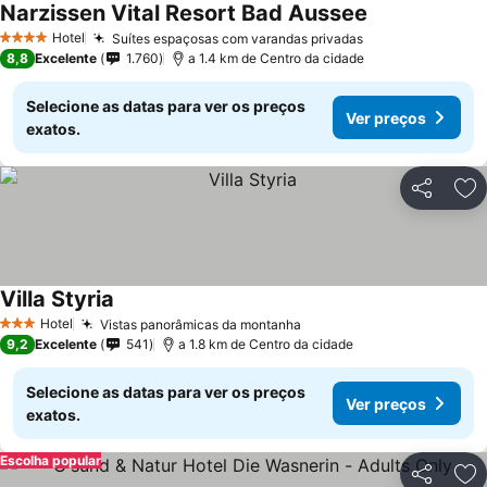
Narzissen Vital Resort Bad Aussee
Ver preços
Hotel
Suítes espaçosas com varandas privadas
Ver preços
4 Estrelas
8,8
Excelente
1.760
a 1.4 km de Centro da cidade
Selecione as datas para ver os preços
Ver preços
exatos.
Partilhar
Ad
Villa Styria
Ver preços
Hotel
Vistas panorâmicas da montanha
Ver preços
3 Estrelas
9,2
Excelente
541
a 1.8 km de Centro da cidade
Selecione as datas para ver os preços
Ver preços
exatos.
Escolha popular
Partilhar
Ad