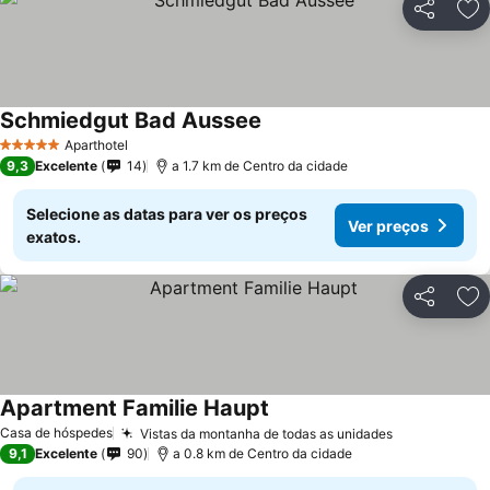
Partilhar
Ad
Schmiedgut Bad Aussee
Ver preços
Aparthotel
5 Estrelas
9,3
Excelente
14
a 1.7 km de Centro da cidade
Selecione as datas para ver os preços
Ver preços
exatos.
Partilhar
Ad
Apartment Familie Haupt
Ver preços
Casa de hóspedes
Vistas da montanha de todas as unidades
Ver preços
9,1
Excelente
90
a 0.8 km de Centro da cidade