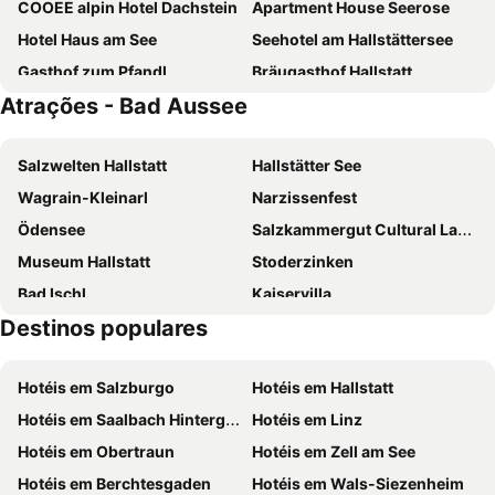
COOEE alpin Hotel Dachstein
Apartment House Seerose
Hotel Haus am See
Seehotel am Hallstättersee
Gasthof zum Pfandl
Bräugasthof Hallstatt
Atrações - Bad Aussee
Fenix Hall Boutique Hotel Hallstatt
Hotel Bad Goisern
Gjaid Alm
Wander- und Wellnesshotel Kanzler
Salzwelten Hallstatt
Hallstätter See
Hotel Goldenes Schiff
Villa Seilern Vital Resort
Wagrain-Kleinarl
Narzissenfest
Narzissen Vital Resort Bad Aussee
JUFA Hotel Altaussee
Ödensee
Salzkammergut Cultural Landscape
Pension Leprich
Seehotel Grüner Baum
Museum Hallstatt
Stoderzinken
Weisses Lamm
Boutiquehotel Strand Hallstatt - Adults only
Bad Ischl
Kaiservilla
Hotel Post
Hotel Moserwirt
Destinos populares
Gassner
Toscana Congress
Haus Lydia
Hinterstoder Ski Area
Skiflugschanze Kulm
Hotéis em Salzburgo
Hotéis em Hallstatt
Mountain-Gokart
Wurzeralm arena
Hotéis em Saalbach Hinterglemm
Hotéis em Linz
Hotéis em Obertraun
Hotéis em Zell am See
Hotéis em Berchtesgaden
Hotéis em Wals-Siezenheim