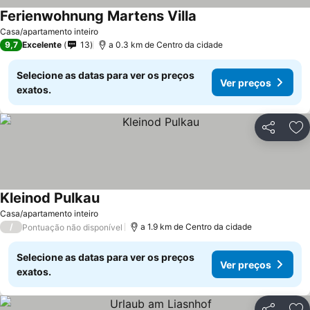
Ferienwohnung Martens Villa
Ver preços
Casa/apartamento inteiro
9,7
Excelente
13
a 0.3 km de Centro da cidade
Selecione as datas para ver os preços
Ver preços
exatos.
Partilhar
Ad
Kleinod Pulkau
Ver preços
Casa/apartamento inteiro
/
a 1.9 km de Centro da cidade
Pontuação não disponível
Selecione as datas para ver os preços
Ver preços
exatos.