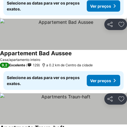
Selecione as datas para ver os preços
Ver preços
exatos.
Partilhar
Ad
Appartement Bad Aussee
Ver preços
Casa/apartamento inteiro
9,2
Excelente
129
a 0.2 km de Centro da cidade
Selecione as datas para ver os preços
Ver preços
exatos.
Partilhar
Ad