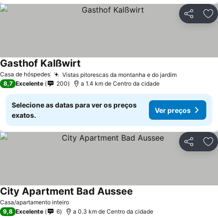
Partilhar
Ad
Gasthof Kalßwirt
Ver preços
Casa de hóspedes
Vistas pitorescas da montanha e do jardim
Ver preços
8,7
Excelente
200
a 1.4 km de Centro da cidade
Selecione as datas para ver os preços
Ver preços
exatos.
Partilhar
Ad
City Apartment Bad Aussee
Ver preços
Casa/apartamento inteiro
9,8
Excelente
6
a 0.3 km de Centro da cidade