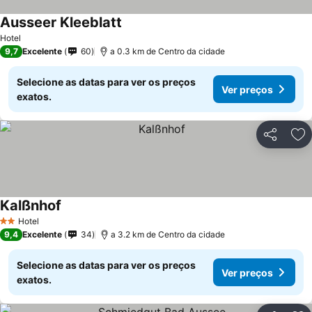
Ausseer Kleeblatt
Ver preços
Hotel
9,7
Excelente
60
a 0.3 km de Centro da cidade
Selecione as datas para ver os preços
Ver preços
exatos.
Partilhar
Ad
Kalßnhof
Ver preços
Hotel
2 Estrelas
9,4
Excelente
34
a 3.2 km de Centro da cidade
Selecione as datas para ver os preços
Ver preços
exatos.