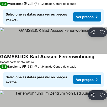
8,2
Muito boa
22
a 1.2 km de Centro da cidade
Selecione as datas para ver os preços
Ver preços
exatos.
Partilhar
Ad
GAMSBLICK Bad Aussee Ferienwohnung
Ver pr
Casa/apartamento inteiro
9,3
Excelente
53
a 1.9 km de Centro da cidade
Selecione as datas para ver os preços
Ver preços
exatos.
Partilhar
Ad