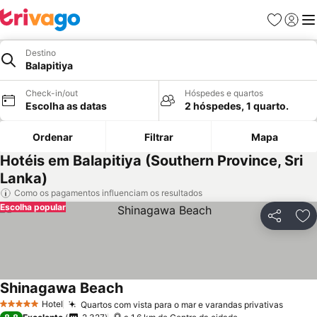
Favoritos
Iniciar
Me
Destino
Balapitiya
Check-in/out
Hóspedes e quartos
Escolha as datas
2 hóspedes, 1 quarto.
Ordenar
Filtrar
Mapa
Hotéis em Balapitiya (Southern Province, Sri
Lanka)
Como os pagamentos influenciam os resultados
Escolha popular
Partilhar
Ad
Shinagawa Beach
Hotel
Quartos com vista para o mar e varandas privativas
5 Estrelas