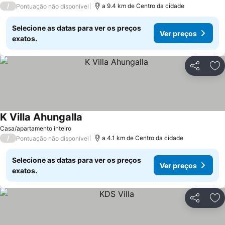
/
a 9.4 km de Centro da cidade
Pontuação não disponível
Selecione as datas para ver os preços
Ver preços
exatos.
Partilhar
Ad
K Villa Ahungalla
Casa/apartamento inteiro
/
a 4.1 km de Centro da cidade
Pontuação não disponível
Selecione as datas para ver os preços
Ver preços
exatos.
Partilhar
Ad