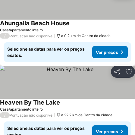
Ahungalla Beach House
Casa/apartamento inteiro
/
a 0.2 km de Centro da cidade
Pontuação não disponível
Selecione as datas para ver os preços
Ver preços
exatos.
Partilhar
Ad
Heaven By The Lake
Casa/apartamento inteiro
/
a 22.2 km de Centro da cidade
Pontuação não disponível
Selecione as datas para ver os preços
Ver preços
exatos.