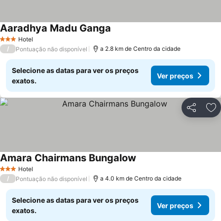
Aaradhya Madu Ganga
Hotel
3 Estrelas
/
a 2.8 km de Centro da cidade
Pontuação não disponível
Selecione as datas para ver os preços
Ver preços
exatos.
Partilhar
Ad
Amara Chairmans Bungalow
Hotel
3 Estrelas
/
a 4.0 km de Centro da cidade
Pontuação não disponível
Selecione as datas para ver os preços
Ver preços
exatos.