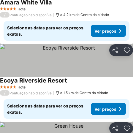
Amara White Villa
Hotel
5 Estrelas
/
a 4.2 km de Centro da cidade
Pontuação não disponível
Selecione as datas para ver os preços
Ver preços
exatos.
Partilhar
Ad
Ecoya Riverside Resort
Hotel
5 Estrelas
/
a 1.5 km de Centro da cidade
Pontuação não disponível
Selecione as datas para ver os preços
Ver preços
exatos.
Partilhar
Ad