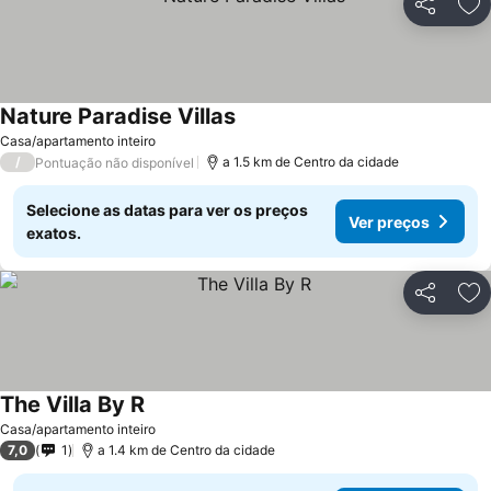
Partilhar
Ad
Nature Paradise Villas
Casa/apartamento inteiro
/
a 1.5 km de Centro da cidade
Pontuação não disponível
Selecione as datas para ver os preços
Ver preços
exatos.
Partilhar
Ad
The Villa By R
Casa/apartamento inteiro
7,0
1
a 1.4 km de Centro da cidade