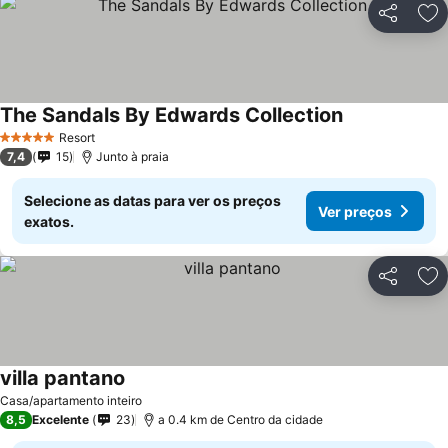
Partilhar
Ad
The Sandals By Edwards Collection
Resort
5 Estrelas
7,4
15
Junto à praia
Selecione as datas para ver os preços
Ver preços
exatos.
Partilhar
Ad
villa pantano
Casa/apartamento inteiro
8,5
Excelente
23
a 0.4 km de Centro da cidade