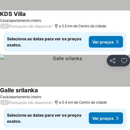
KDS Villa
Casa/apartamento inteiro
/
a 2.5 km de Centro da cidade
Pontuação não disponível
Selecione as datas para ver os preços
Ver preços
exatos.
Partilhar
Ad
Galle srilanka
Casa/apartamento inteiro
/
a 0.4 km de Centro da cidade
Pontuação não disponível
Selecione as datas para ver os preços
Ver preços
exatos.