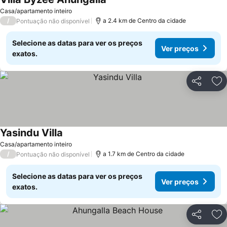
Casa/apartamento inteiro
/
a 2.4 km de Centro da cidade
Pontuação não disponível
Selecione as datas para ver os preços
Ver preços
exatos.
Partilhar
Ad
Yasindu Villa
Casa/apartamento inteiro
/
a 1.7 km de Centro da cidade
Pontuação não disponível
Selecione as datas para ver os preços
Ver preços
exatos.
Partilhar
Ad