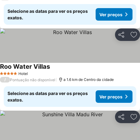
Selecione as datas para ver os preços
Ver preços
exatos.
Partilhar
Ad
Roo Water Villas
Hotel
5 Estrelas
/
a 1.6 km de Centro da cidade
Pontuação não disponível
Selecione as datas para ver os preços
Ver preços
exatos.
Partilhar
Ad