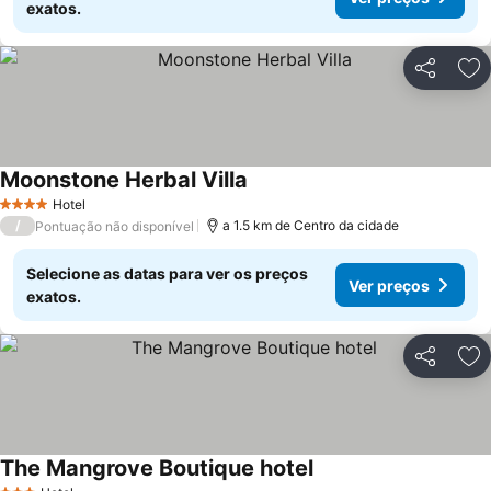
exatos.
Partilhar
Ad
Moonstone Herbal Villa
Hotel
4 Estrelas
/
a 1.5 km de Centro da cidade
Pontuação não disponível
Selecione as datas para ver os preços
Ver preços
exatos.
Partilhar
Ad
The Mangrove Boutique hotel