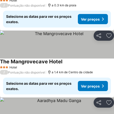
Hotel
3 Estrelas
/
a 0.3 km da praia
Pontuação não disponível
Selecione as datas para ver os preços
Ver preços
exatos.
Partilhar
Ad
The Mangrovecave Hotel
Hotel
3 Estrelas
/
a 1.4 km de Centro da cidade
Pontuação não disponível
Selecione as datas para ver os preços
Ver preços
exatos.
Partilhar
Ad