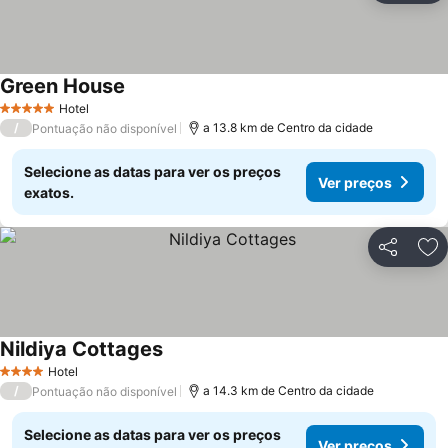
Green House
Hotel
5 Estrelas
/
a 13.8 km de Centro da cidade
Pontuação não disponível
Selecione as datas para ver os preços
Ver preços
exatos.
Partilhar
Ad
Nildiya Cottages
Hotel
4 Estrelas
/
a 14.3 km de Centro da cidade
Pontuação não disponível
Selecione as datas para ver os preços
Ver preços