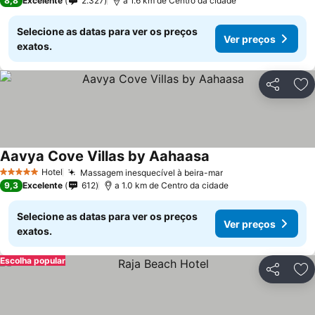
8,8
Excelente
2.327
a 1.6 km de Centro da cidade
Selecione as datas para ver os preços
Ver preços
exatos.
Partilhar
Ad
Aavya Cove Villas by Aahaasa
Hotel
Massagem inesquecível à beira-mar
5 Estrelas
9,3
Excelente
612
a 1.0 km de Centro da cidade
Selecione as datas para ver os preços
Ver preços
exatos.
Escolha popular
Partilhar
Ad