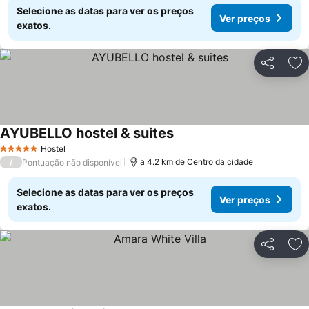
Selecione as datas para ver os preços
Ver preços
exatos.
Partilhar
Ad
AYUBELLO hostel & suites
Hostel
5 Estrelas
/
a 4.2 km de Centro da cidade
Pontuação não disponível
Selecione as datas para ver os preços
Ver preços
exatos.
Partilhar
Ad