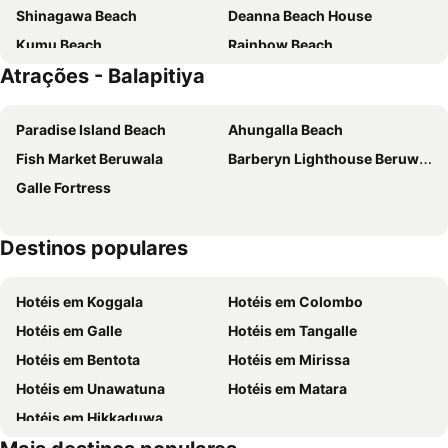
Shinagawa Beach
Deanna Beach House
Kumu Beach
Rainbow Beach
Atrações - Balapitiya
Chitra Ayurveda
Ududola Rainforest Cottages
EKHO Surf Bentota
Hikkaduwa Beach Hotel
Paradise Island Beach
Ahungalla Beach
Hotel Bentota Beach
Kalla Bongo Lake
Fish Market Beruwala
Barberyn Lighthouse Beruwala
Royal Beach Hotel Hikkaduwa
La Luna
Galle Fortress
Roman Beach Hotel
Plantation House
Destinos populares
Hotéis em Koggala
Hotéis em Colombo
Hotéis em Galle
Hotéis em Tangalle
Hotéis em Bentota
Hotéis em Mirissa
Hotéis em Unawatuna
Hotéis em Matara
Hotéis em Hikkaduwa