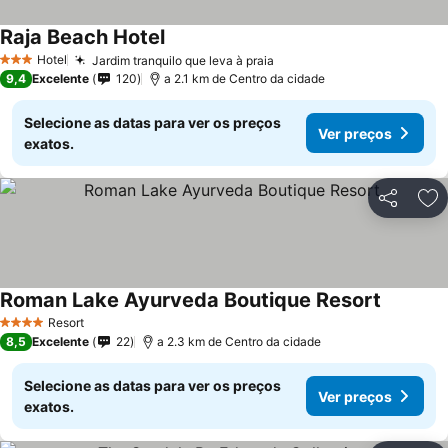
Raja Beach Hotel
Hotel
Jardim tranquilo que leva à praia
3 Estrelas
9,4
Excelente
120
a 2.1 km de Centro da cidade
Selecione as datas para ver os preços
Ver preços
exatos.
Partilhar
Ad
Roman Lake Ayurveda Boutique Resort
Resort
4 Estrelas
8,5
Excelente
22
a 2.3 km de Centro da cidade
Selecione as datas para ver os preços
Ver preços
exatos.