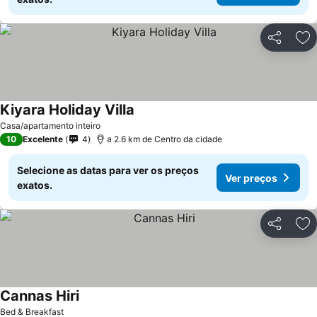
Partilhar
Ad
Kiyara Holiday Villa
Casa/apartamento inteiro
10
Excelente
4
a 2.6 km de Centro da cidade
Selecione as datas para ver os preços
Ver preços
exatos.
Partilhar
Ad
Cannas Hiri
Bed & Breakfast