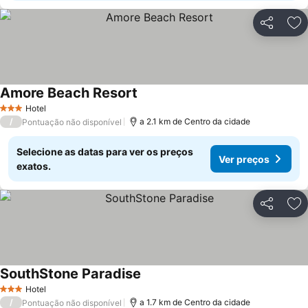
Partilhar
Ad
Amore Beach Resort
Hotel
3 Estrelas
/
a 2.1 km de Centro da cidade
Pontuação não disponível
Selecione as datas para ver os preços
Ver preços
exatos.
Partilhar
Ad
SouthStone Paradise
Hotel
3 Estrelas
/
a 1.7 km de Centro da cidade
Pontuação não disponível