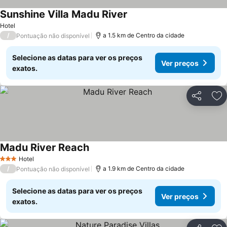
Sunshine Villa Madu River
Hotel
/
a 1.5 km de Centro da cidade
Pontuação não disponível
Selecione as datas para ver os preços
Ver preços
exatos.
Partilhar
Ad
Madu River Reach
Hotel
3 Estrelas
/
a 1.9 km de Centro da cidade
Pontuação não disponível
Selecione as datas para ver os preços
Ver preços
exatos.