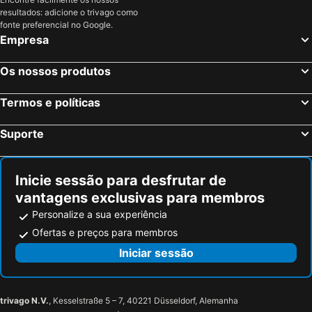
Porthmadog, Gales Hotéis
Hereford, Inglaterra Hotéis
resultados: adicione o trivago como
Chepstow, Gales Hotéis
Londres, Inglaterra Hotéis
fonte preferencial no Google.
Empresa
Edimburgo, Escócia Hotéis
Manchester, Inglaterra Hotéis
Liverpool, Inglaterra Hotéis
Glasgow, Escócia Hotéis
Os nossos produtos
Hounslow, Inglaterra Hotéis
Birmingham, Inglaterra Hotéis
Termos e políticas
Bristol, Inglaterra Hotéis
Inverness, Escócia Hotéis
Suporte
Inicie sessão para desfrutar de
vantagens exclusivas para membros
Personalize a sua experiência
Ofertas e preços para membros
Iniciar sessão
trivago N.V.
, Kesselstraße 5 – 7, 40221 Düsseldorf, Alemanha