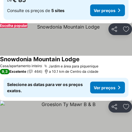
€ 85
De
Consulte os preços de
5 sites
Ver preços
Escolha popular
Partilhar
Ad
Snowdonia Mountain Lodge
Ver preços
Casa/apartamento inteiro
Jardim e área para piquenique
Ver preços
9,3
Excelente
464
a 10.1 km de Centro da cidade
Selecione as datas para ver os preços
Ver preços
exatos.
Partilhar
Ad