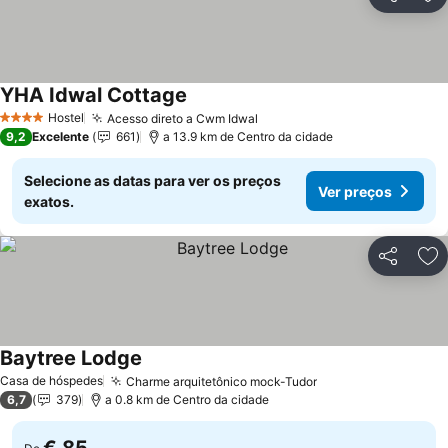
Partilhar
Ad
YHA Idwal Cottage
Ver preços
Hostel
Acesso direto a Cwm Idwal
Ver preços
4 Estrelas
9,2
Excelente
661
a 13.9 km de Centro da cidade
Selecione as datas para ver os preços
Ver preços
exatos.
Partilhar
Ad
Baytree Lodge
Ver preços
Casa de hóspedes
Charme arquitetônico mock-Tudor
Ver preços
6,7
379
a 0.8 km de Centro da cidade