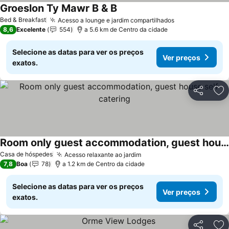
Groeslon Ty Mawr B & B
Ver preços
Bed & Breakfast
Acesso a lounge e jardim compartilhados
Ver preços
8,6
Excelente
554
a 5.6 km de Centro da cidade
Selecione as datas para ver os preços
Ver preços
exatos.
Partilhar
Ad
Room only guest accommodation, guest house self catering
Ver preços
Casa de hóspedes
Acesso relaxante ao jardim
Ver preços
7,8
Boa
78
a 1.2 km de Centro da cidade
Selecione as datas para ver os preços
Ver preços
exatos.