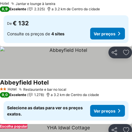
Ver preços
Hotel
Jantar e lounge à lareira
Ver preços
8,9
Excelente
2.325
a 3.2 km de Centro da cidade
€ 132
De
Consulte os preços de
4 sites
Ver preços
Partilhar
Ad
Abbeyfield Hotel
Ver preços
Hotel
Restaurante e bar no local
Ver preços
2 Estrelas
9,0
Excelente
1.278
a 3.2 km de Centro da cidade
Selecione as datas para ver os preços
Ver preços
exatos.
Escolha popular