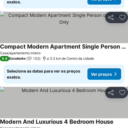
exatos.
Partilhar
Ad
Compact Modern Apartment Single Person or Couple Only
Ver preços
Casa/apartamento inteiro
9,6
Excelente
132
a 3.3 km de Centro da cidade
Selecione as datas para ver os preços
Ver preços
exatos.
Partilhar
Ad
Modern And Luxurious 4 Bedroom House
Ver pr