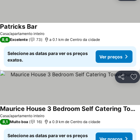
Patricks Bar
Ver preços
Casa/apartamento inteiro
8,6
Excelente
73
a 0.1 km de Centro da cidade
Selecione as datas para ver os preços
Ver preços
exatos.
Partilhar
Ad
Maurice House 3 Bedroom Self Catering Townhouse
Ver preços
Casa/apartamento inteiro
8,1
Muito boa
16
a 0.9 km de Centro da cidade
Selecione as datas para ver os preços
Ver preços