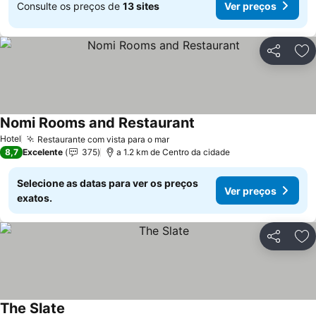
Consulte os preços de
13 sites
Ver preços
Partilhar
Ad
Nomi Rooms and Restaurant
Ver preços
Hotel
Restaurante com vista para o mar
Ver preços
8,7
Excelente
375
a 1.2 km de Centro da cidade
Selecione as datas para ver os preços
Ver preços
exatos.
Partilhar
Ad
The Slate