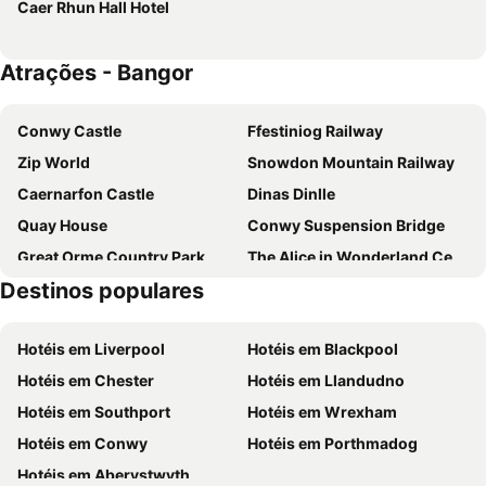
Caer Rhun Hall Hotel
Atrações - Bangor
Conwy Castle
Ffestiniog Railway
Zip World
Snowdon Mountain Railway
Caernarfon Castle
Dinas Dinlle
Quay House
Conwy Suspension Bridge
Great Orme Country Park
The Alice in Wonderland Centre
Destinos populares
South Stack Lighthouse
Llandudno christmas fayre
Criccieth Castle
Llandudno Transport Festival
Hotéis em Liverpool
Hotéis em Blackpool
Venue Cymru
North Shore Beach
Hotéis em Chester
Hotéis em Llandudno
Dolwyddelan Castle
Hotéis em Southport
Hotéis em Wrexham
Hotéis em Conwy
Hotéis em Porthmadog
Hotéis em Aberystwyth