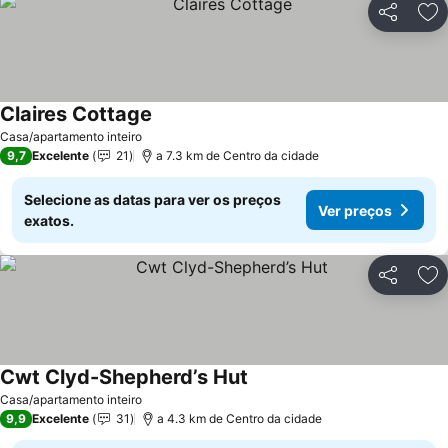
Partilhar
Ad
Claires Cottage
Ver preços
Casa/apartamento inteiro
9,7
Excelente
21
a 7.3 km de Centro da cidade
Selecione as datas para ver os preços
Ver preços
exatos.
Partilhar
Ad
Cwt Clyd-Shepherd’s Hut
Ver preços
Casa/apartamento inteiro
9,9
Excelente
31
a 4.3 km de Centro da cidade