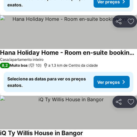
Ver preços
exatos.
Partilhar
Ad
Hana Holiday Home - Room en-suite booking only
Ver preços
Casa/apartamento inteiro
8,2
Muito boa
10
a 1.3 km de Centro da cidade
Selecione as datas para ver os preços
Ver preços
exatos.
Partilhar
Ad
iQ Ty Willis House in Bangor
Ver preços