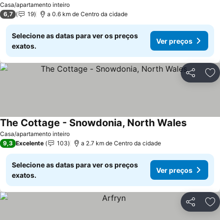
Casa/apartamento inteiro
6,7
19
a 0.6 km de Centro da cidade
Selecione as datas para ver os preços
Ver preços
exatos.
Partilhar
Ad
The Cottage - Snowdonia, North Wales
Ver preç
Casa/apartamento inteiro
9,3
Excelente
103
a 2.7 km de Centro da cidade
Selecione as datas para ver os preços
Ver preços
exatos.
Partilhar
Ad