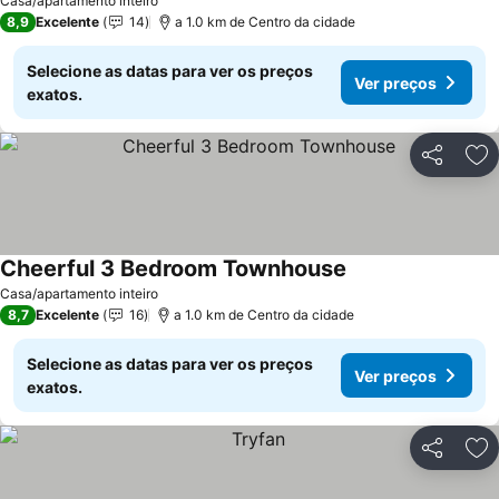
Casa/apartamento inteiro
8,9
Excelente
14
a 1.0 km de Centro da cidade
Selecione as datas para ver os preços
Ver preços
exatos.
Partilhar
Ad
Cheerful 3 Bedroom Townhouse
Ver preços
Casa/apartamento inteiro
8,7
Excelente
16
a 1.0 km de Centro da cidade
Selecione as datas para ver os preços
Ver preços
exatos.
Partilhar
Ad