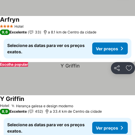
Arfryn
Ver preços
Hotel
4 Estrelas
9,6
Excelente
33
a 8.1 km de Centro da cidade
Selecione as datas para ver os preços
Ver preços
exatos.
Escolha popular
Partilhar
Ad
Y Griffin
Ver preços
Hotel
Herança galesa e design moderno
Ver preços
8,9
Excelente
452
a 33.4 km de Centro da cidade
Selecione as datas para ver os preços
Ver preços
exatos.