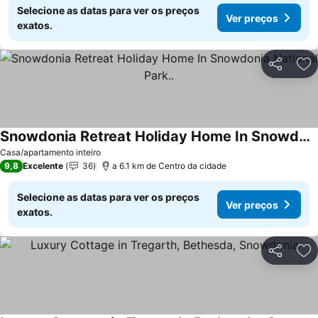
Selecione as datas para ver os preços
Ver preços
exatos.
Partilhar
Ad
Snowdonia Retreat Holiday Home In Snowdonia National Park..
Ver preços
Casa/apartamento inteiro
9,8
Excelente
36
a 6.1 km de Centro da cidade
Selecione as datas para ver os preços
Ver preços
exatos.
Partilhar
Ad