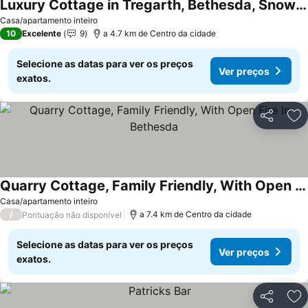
Luxury Cottage in Tregarth, Bethesda, Snowdonia
Ver preços
Casa/apartamento inteiro
10
Excelente
9
a 4.7 km de Centro da cidade
Selecione as datas para ver os preços
Ver preços
exatos.
Partilhar
Ad
Quarry Cottage, Family Friendly, With Open Fire In Bethesda
Ver preços
Casa/apartamento inteiro
/
a 7.4 km de Centro da cidade
Pontuação não disponível
Selecione as datas para ver os preços
Ver preços
exatos.
Partilhar
Ad