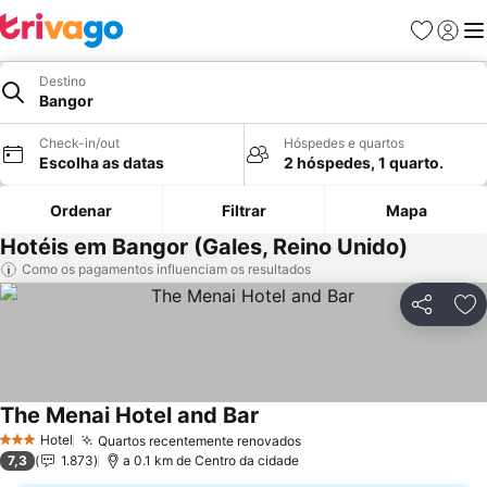
Favoritos
Iniciar
Me
Destino
Bangor
Check-in/out
Hóspedes e quartos
Escolha as datas
2 hóspedes, 1 quarto.
Ordenar
Filtrar
Mapa
Hotéis em Bangor (Gales, Reino Unido)
Como os pagamentos influenciam os resultados
Partilhar
Ad
The Menai Hotel and Bar
Ver preços
Hotel
Quartos recentemente renovados
Ver preços
3 Estrelas
7,3
1.873
a 0.1 km de Centro da cidade