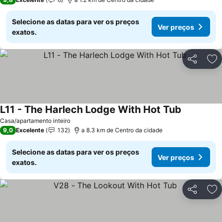
Selecione as datas para ver os preços
Ver preços
exatos.
Partilhar
Ad
L11 - The Harlech Lodge With Hot Tub
Ver preços
Casa/apartamento inteiro
9,0
Excelente
132
a 8.3 km de Centro da cidade
Selecione as datas para ver os preços
Ver preços
exatos.
Partilhar
Ad