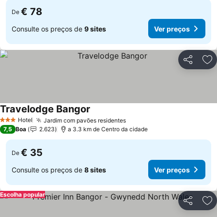
€ 78
De
Consulte os preços de
9 sites
Ver preços
Partilhar
Ad
Travelodge Bangor
Ver preços
Hotel
Jardim com pavões residentes
Ver preços
3 Estrelas
7,5
Boa
2.623
a 3.3 km de Centro da cidade
€ 35
De
Consulte os preços de
8 sites
Ver preços
Escolha popular
Partilhar
Ad