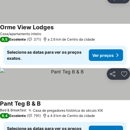
Partilhar
Ad
Orme View Lodges
Ver preços
Casa/apartamento inteiro
9,5
Excelente
371
a 2.6 km de Centro da cidade
Selecione as datas para ver os preços
Ver preços
exatos.
Partilhar
Ad
Pant Teg B & B
Ver preços
Bed & Breakfast
Casa de pregadores histórica do século XIX
Ver preços
9,4
Excelente
791
a 4.9 km de Centro da cidade
Selecione as datas para ver os preços