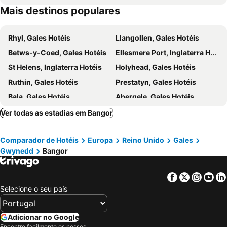
Mais destinos populares
Rhyl, Gales Hotéis
Llangollen, Gales Hotéis
Betws-y-Coed, Gales Hotéis
Ellesmere Port, Inglaterra Hotéis
St Helens, Inglaterra Hotéis
Holyhead, Gales Hotéis
Ruthin, Gales Hotéis
Prestatyn, Gales Hotéis
Bala, Gales Hotéis
Abergele, Gales Hotéis
Wallasey, Inglaterra Hotéis
Bromborough, Inglaterra Hotéis
Ver todas as estadias em Bangor
Oswestry, Inglaterra Hotéis
Widnes, Inglaterra Hotéis
Comparador de Hotéis
Europa
Reino Unido
Gales
Tarporley, Inglaterra Hotéis
Llangefni, Gales Hotéis
Gwynedd
Bangor
Blaenau Ffestiniog, Gales Hotéis
Criccieth, Gales Hotéis
Corwen, Gales Hotéis
Birkenhead, Inglaterra Hotéis
Facebook
Twitter
Insta
Yo
Cardife, Gales Hotéis
Swansea, Gales Hotéis
Selecione o seu país
Newport, Gales Hotéis
Tenby, Gales Hotéis
Shrewsbury, Inglaterra Hotéis
Aberystwyth, Gales Hotéis
Adicionar no Google
Encontre facilmente os nossos