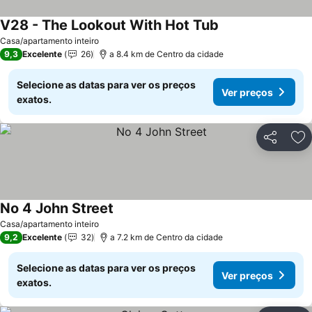
V28 - The Lookout With Hot Tub
Ver preços
Casa/apartamento inteiro
9,3
Excelente
26
a 8.4 km de Centro da cidade
Selecione as datas para ver os preços
Ver preços
exatos.
Partilhar
Ad
No 4 John Street
Ver preços
Casa/apartamento inteiro
9,2
Excelente
32
a 7.2 km de Centro da cidade
Selecione as datas para ver os preços
Ver preços
exatos.