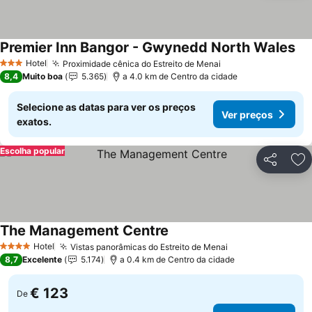
Premier Inn Bangor - Gwynedd North Wales
Ver
Hotel
Proximidade cênica do Estreito de Menai
Ver preços
3 Estrelas
8,4
Muito boa
5.365
a 4.0 km de Centro da cidade
Selecione as datas para ver os preços
Ver preços
exatos.
Escolha popular
Partilhar
Ad
The Management Centre
Ver preços
Hotel
Vistas panorâmicas do Estreito de Menai
Ver preços
4 Estrelas
8,7
Excelente
5.174
a 0.4 km de Centro da cidade
€ 123
De