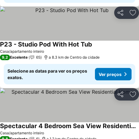
Partilhar
Ad
P23 - Studio Pod With Hot Tub
Ver preços
Casa/apartamento inteiro
9,2
Excelente
65
a 8.3 km de Centro da cidade
Selecione as datas para ver os preços
Ver preços
exatos.
Partilhar
Ad
Spectacular 4 Bedroom Sea View Residential Home
Ver preços
Casa/apartamento inteiro
9,8
Excelente
6
a 1.2 km de Centro da cidade